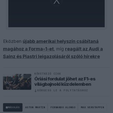
is
loading.
Eközben
újabb amerikai helyszín csábítaná
magához a Forma–1-et
, míg
reagált az Audi a
Sainz és Piastri leigazolásáról szóló hírekre
KÖVETKEZŐ CIKK
Óriási fordulat jöhet az F1-es
világbajnoki küzdelemben
↓
GÖRGESS LE A FOLYTATÁSHOZ
MÁSOLÁS
ASTON MARTIN
FERNANDO ALONSO
MAX VERSTAPPEN
LE