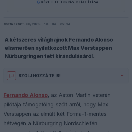
G
KÖVETETT FORRÁS BEÁLLÍTÁSA
MOTORSPORT.HU
/
2025. 10. 04. 05:34
A kétszeres világbajnok Fernando Alonso
elismerően nyilatkozott Max Verstappen
Nürburgringen tett kirándulásáról.
SZÓLJ HOZZÁ TE IS!
Fernando Alonso
, az Aston Martin veterán
pilótája támogatólag szólt arról, hogy Max
Verstappen az elmúlt két Forma–1-mentes
hétvégén a Nürburgring Nordschleifén