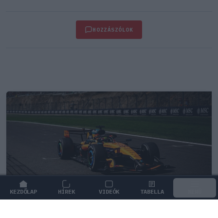
HOZZÁSZÓLOK
KEZDŐLAP
HÍREK
VIDEÓK
TABELLA
MENÜ
FORMA-1
MCLAREN