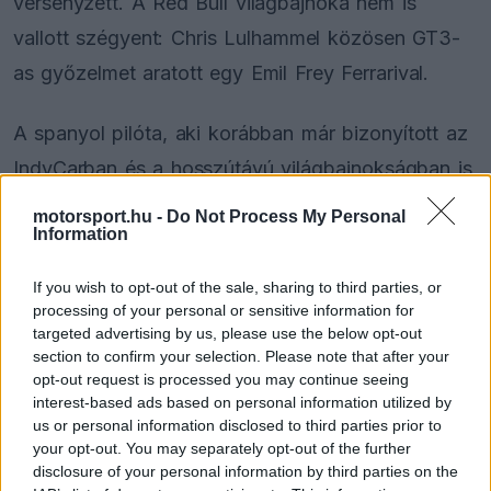
versenyzett. A Red Bull világbajnoka nem is
vallott szégyent: Chris Lulhammel közösen GT3-
as győzelmet aratott egy Emil Frey Ferrarival.
A spanyol pilóta, aki korábban már bizonyított az
IndyCarban és a hosszútávú világbajnokságban is,
lelkesen beszélt a Forma–1-en kívüli
motorsport.hu -
Do Not Process My Personal
Information
versenyzésről. "Nagy rajongója vagyok az F1-en
kívüli autósportnak. Úgy gondolom, ezek a
If you wish to opt-out of the sale, sharing to third parties, or
versenyek sokkal tisztábbak, természetesebbek
processing of your personal or sensitive information for
targeted advertising by us, please use the below opt-out
és élvezetesebbek" – fogalmazott a kétszeres
section to confirm your selection. Please note that after your
világbajnok.
opt-out request is processed you may continue seeing
interest-based ads based on personal information utilized by
us or personal information disclosed to third parties prior to
your opt-out. You may separately opt-out of the further
The media could not be loaded, either because
disclosure of your personal information by third parties on the
This