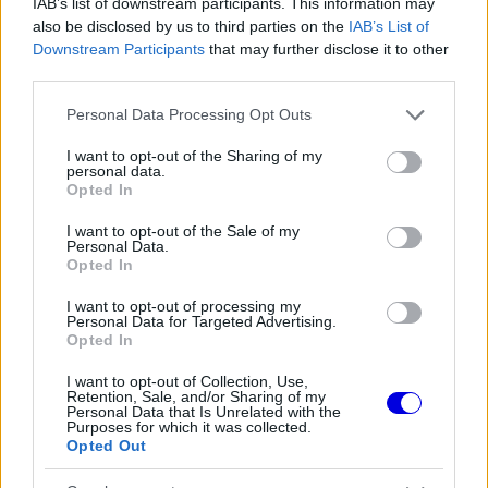
the server or network failed or because the format
IAB’s list of downstream participants. This information may
is
is not supported.
also be disclosed by us to third parties on the
IAB’s List of
Downstream Participants
that may further disclose it to other
Video
a
Player
third parties.
is
loading.
modal
Please note that this website/app uses one or more Google
Personal Data Processing Opt Outs
window.
services and may gather and store information including but
not limited to your visit or usage behaviour. You may click to
I want to opt-out of the Sharing of my
personal data.
grant or deny consent to Google and its third-party tags to
Opted In
use your data for below specified purposes in below Google
consent section.
I want to opt-out of the Sale of my
Alonso ugyanakkor hangsúlyozta, hogy aktív F1-
Personal Data.
Opted In
es karrierje mellett nehéz más sorozatokban is
szerepelni.
I want to opt-out of processing my
Personal Data for Targeted Advertising.
Opted In
EZEKET IS AJÁNLJUK
I want to opt-out of Collection, Use,
Retention, Sale, and/or Sharing of my
Personal Data that Is Unrelated with the
Purposes for which it was collected.
Opted Out
FORMA-1
Újabb amerikai helyszín csábítaná
magához a Forma–1-et