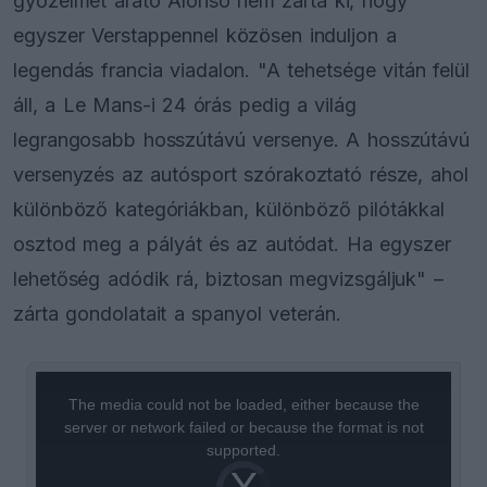
győzelmet arató Alonso nem zárta ki, hogy
egyszer Verstappennel közösen induljon a
legendás francia viadalon. "A tehetsége vitán felül
áll, a Le Mans-i 24 órás pedig a világ
legrangosabb hosszútávú versenye. A hosszútávú
versenyzés az autósport szórakoztató része, ahol
különböző kategóriákban, különböző pilótákkal
osztod meg a pályát és az autódat. Ha egyszer
lehetőség adódik rá, biztosan megvizsgáljuk" –
zárta gondolatait a spanyol veterán.
This
is
a
The media could not be loaded, either because the
modal
window.
server or network failed or because the format is not
supported.
Video
Player