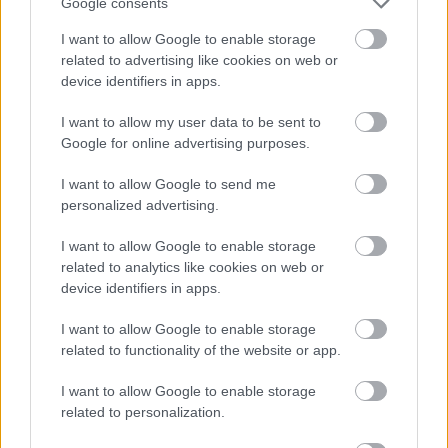
Google consents
I want to allow Google to enable storage
related to advertising like cookies on web or
device identifiers in apps.
FORMA-1
Reagált az Audi a Sainz és Piastri
I want to allow my user data to be sent to
leigazolásáról szóló hírekre
Google for online advertising purposes.
I want to allow Google to send me
personalized advertising.
PIT LANE
Betörtek Lewis Hamilton
szerelmének villájába és elvitték az
I want to allow Google to enable storage
autóját
related to analytics like cookies on web or
device identifiers in apps.
I want to allow Google to enable storage
"Két évig versenyeztem máshol is, és a jövőben is
related to functionality of the website or app.
tervezek ilyet, bár még nem tudom, milyen
I want to allow Google to enable storage
intenzitással. Jelenleg azonban, amíg a Forma–1-
related to personalization.
ben versenyzem, nehéz más projekteket is vállalni,