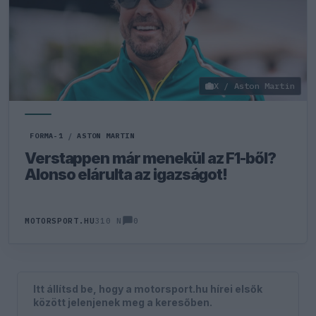
X / Aston Martin
FORMA-1
/
ASTON MARTIN
Verstappen már menekül az F1-ből?
Alonso elárulta az igazságot!
0
MOTORSPORT.HU
310 N
Itt állítsd be, hogy a motorsport.hu hírei elsők
között jelenjenek meg a keresőben.