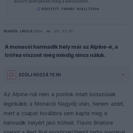
között jelenjenek meg a keresőben.
G
KÖVETETT FORRÁS BEÁLLÍTÁSA
HEGEDŰS LÁSZLÓ
/
2026. 06. 18. 17:25
A monacói harmadik hely már az Alpine-é, a
trófea viszont még mindig nincs náluk.
SZÓLJ HOZZÁ TE IS!
Az Alpine-nál nem a pontok miatt bosszúsak
leginkább a Monacói Nagydíj után, hanem azért,
mert a csapat továbbra sem kapta meg a
harmadik helyért járó trófeát. Flavio Briatore
szerint a Red Bull sportszerűtlenül tartja magánál