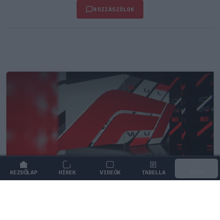
HOZZÁSZÓLOK
KEZDŐLAP
HÍREK
VIDEÓK
TABELLA
MENÜ
FORMA-1
Botrányos futballterv mögött sejlik