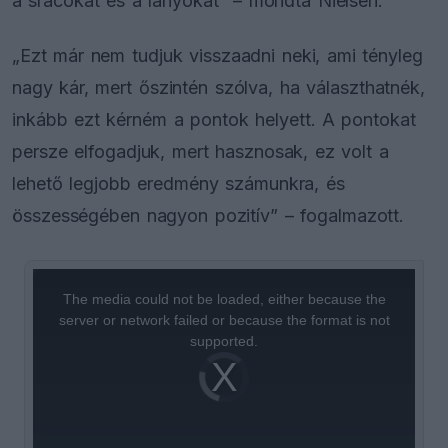
a srácokat és a lányokat” – mondta Nielsen.
„Ezt már nem tudjuk visszaadni neki, ami tényleg
nagy kár, mert őszintén szólva, ha választhatnék,
inkább ezt kérném a pontok helyett. A pontokat
persze elfogadjuk, mert hasznosak, ez volt a
lehető legjobb eredmény számunkra, és
összességében nagyon pozitív” – fogalmazott.
This
is
a
The media could not be loaded, either because the
modal
window.
server or network failed or because the format is not
supported.
Video
Player
is
loading.