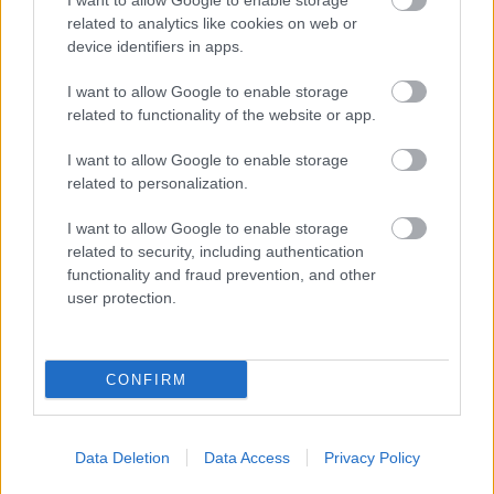
I want to allow Google to enable storage
ki az Alpine-nál és Briatorénál is. „Úgy tudom,
related to analytics like cookies on web or
device identifiers in apps.
Flavio Briatore sportszerűtlennek nevezte ezt.”
I want to allow Google to enable storage
„Flavio Briatore nincs ettől elragadtatva, és azt
related to functionality of the website or app.
mondja, a Red Bull ésszerűtlenül, legalábbis az ő
I want to allow Google to enable storage
megítélése szerint, visszatartja a Monacóból
related to personalization.
származó trófeát” – mondta Kravitz.
I want to allow Google to enable storage
related to security, including authentication
Az Alpine hétfőre ünneplést tervezett, ezt
functionality and fraud prevention, and other
user protection.
azonban el kellett halasztani, mivel újabb
egyeztetések indultak arról, kinél van jelenleg a
CONFIRM
kupa.
Közben a történet nem ért véget a trófeánál, mert
Data Deletion
Data Access
Privacy Policy
a monacói végeredmény körüli vita továbbra is