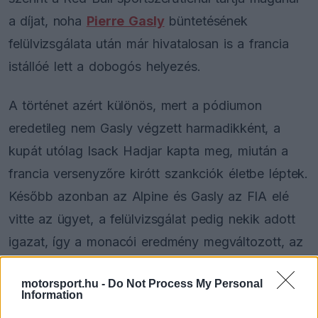
a díjat, noha
Pierre Gasly
büntetésének
felülvizsgálata után már hivatalosan is a francia
istállóé lett a dobogós helyezés.
A történet azért különös, mert a pódiumon
eredetileg nem Gasly végzett harmadikként, a
kupát utólag Isack Hadjar kapta meg, miután a
francia versenyzőre kirótt szankciók életbe léptek.
Később azonban az Alpine és Gasly az FIA elé
vitte az ügyet, a felülvizsgálat pedig nekik adott
igazat, így a monacói eredmény megváltozott, az
istálló pedig megszerezte idei első harmadik
motorsport.hu -
Do Not Process My Personal
helyét.
Information