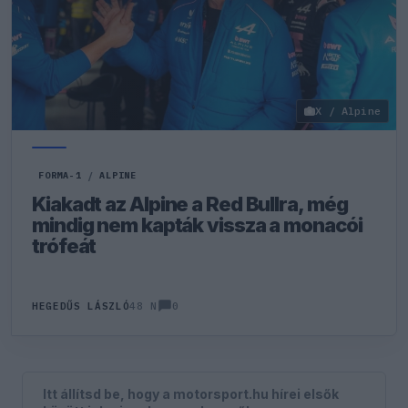
X / Alpine
FORMA-1
/
ALPINE
Kiakadt az Alpine a Red Bullra, még
mindig nem kapták vissza a monacói
trófeát
0
HEGEDŰS LÁSZLÓ
48 N
Itt állítsd be, hogy a motorsport.hu hírei elsők