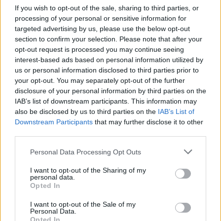
If you wish to opt-out of the sale, sharing to third parties, or
processing of your personal or sensitive information for
The media could not be loaded, either because
This
targeted advertising by us, please use the below opt-out
the server or network failed or because the format
is
section to confirm your selection. Please note that after your
is not supported.
opt-out request is processed you may continue seeing
Video
a
Player
interest-based ads based on personal information utilized by
is
loading.
modal
us or personal information disclosed to third parties prior to
your opt-out. You may separately opt-out of the further
window.
disclosure of your personal information by third parties on the
IAB’s list of downstream participants. This information may
also be disclosed by us to third parties on the
IAB’s List of
Downstream Participants
that may further disclose it to other
third parties.
A trófea viszont nem került vissza hozzájuk. A
Please note that this website/app uses one or more Google
Red Bull
álláspontja szerint a serleg már
Personal Data Processing Opt Outs
services and may gather and store information including but
Franciaországban van, méghozzá Hadjarnál.
not limited to your visit or usage behaviour. You may click to
I want to opt-out of the Sharing of my
personal data.
grant or deny consent to Google and its third-party tags to
Opted In
use your data for below specified purposes in below Google
EZEKET IS AJÁNLJUK
consent section.
I want to opt-out of the Sale of my
Personal Data.
Opted In