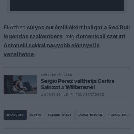
Eközben
súlyos eurómilliókért hallgat a Red Bull
legendás szakembere
, míg
domenicali szerint
Antonelli sokkal nagyobb előnnyel is
vezethetne
KÖVETKEZŐ CIKK
Sergio Perez válthatja Carlos
Sainzot a Williamsnél
↓
GÖRGESS LE A FOLYTATÁSHOZ
MÁSOLÁS
ALPINE
PIERRE GASLY
ISACK HADJAR
FLAVIO BRIATO