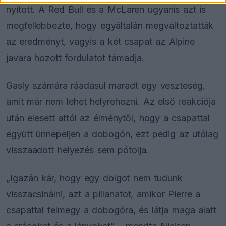
nyitott. A Red Bull és a McLaren ugyanis azt is
megfellebbezte, hogy egyáltalán megváltoztatták
az eredményt, vagyis a két csapat az Alpine
javára hozott fordulatot támadja.
Gasly számára ráadásul maradt egy veszteség,
amit már nem lehet helyrehozni. Az első reakciója
után elesett attól az élménytől, hogy a csapattal
együtt ünnepeljen a dobogón, ezt pedig az utólag
visszaadott helyezés sem pótolja.
„Igazán kár, hogy egy dolgot nem tudunk
visszacsinálni, azt a pillanatot, amikor Pierre a
csapattal felmegy a dobogóra, és látja maga alatt