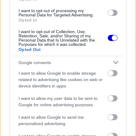
FORMA-1
I want to opt-out of processing my
Súlyos eurómilliókért hallgat a Red
Personal Data for Targeted Advertising.
Bull legendás szakembere
Opted In
I want to opt-out of Collection, Use,
Retention, Sale, and/or Sharing of my
Personal Data that Is Unrelated with the
Purposes for which it was collected.
FORMA-1
Opted Out
Domenicali szerint Antonelli sokkal
nagyobb előnnyel is vezethetne
Google consents
I want to allow Google to enable storage
related to advertising like cookies on web or
FORMA-1
Adrian Newey megszólalt a titkos
device identifiers in apps.
fejlesztésekről és a Honda
motorról
I want to allow my user data to be sent to
Google for online advertising purposes.
I want to allow Google to send me
A Sky Sports F1 riportere, Ted Kravitz arról
personalized advertising.
beszélt, hogy ez komoly elégedetlenséget váltott