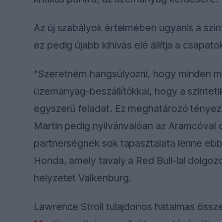
Az új szabályok értelmében ugyanis a szi
ez pedig újabb kihívás elé állítja a csapato
"Szeretném hangsúlyozni, hogy minden mo
üzemanyag-beszállítókkal, hogy a szintetik
egyszerű feladat. Ez meghatározó tényező
Martin pedig nyilvánvalóan az Aramcóval 
partnerségnek sok tapasztalata lenne eb
Honda, amely tavaly a Red Bull-lal dolgoz
helyzetet Valkenburg.
Lawrence Stroll tulajdonos hatalmas össz