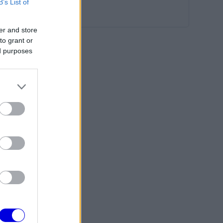
B’s List of
er and store
to grant or
ed purposes