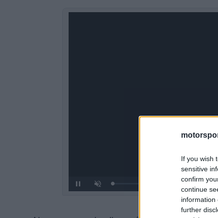
motorspor
If you wish 
sensitive in
confirm you
Loaded
:
Pause
Unmute
continue se
0%
information 
further disc