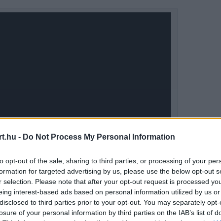
Video
Player
is
loading.
t.hu -
Do Not Process My Personal Information
to opt-out of the sale, sharing to third parties, or processing of your per
formation for targeted advertising by us, please use the below opt-out s
r selection. Please note that after your opt-out request is processed y
1x
Remaining
-
-:-
Playback
Picture-
Fullscreen
eing interest-based ads based on personal information utilized by us or
Rate
in-
Picture
disclosed to third parties prior to your opt-out. You may separately opt-
Time
losure of your personal information by third parties on the IAB’s list of