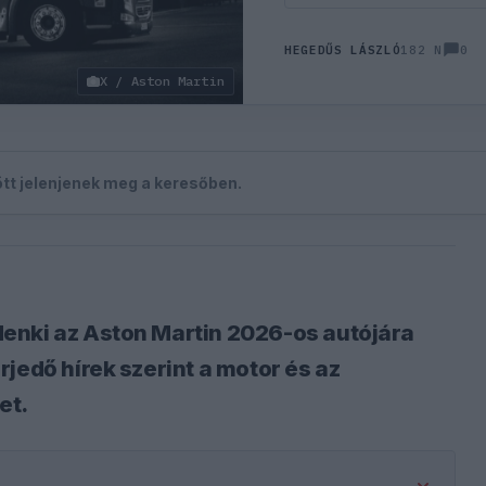
0
HEGEDŰS LÁSZLÓ
182 N
X / Aston Martin
zött jelenjenek meg a keresőben.
enki az Aston Martin 2026-os autójára
jedő hírek szerint a motor és az
et.