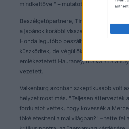
mindkettővel" – mutatott rá a lehetséges
authenti
Beszélgetőpartnere, Tim Hauraney is mege
a japánok korábbi visszatérését. "Úgy tű
Honda legutóbb beszállt, és visszatértek a
küszködtek, de végül ők készítették el a 
emlékeztetett Hauraney, utalva arra a fo
vezetett.
Valkenburg azonban szkeptikusabb volt az 
helyzet most más. "Teljesen áttervezték 
fordulatot vettek, hogy kövessék a Merced
tökéletesíteni a mai világban?" – tette fel 
kritikus pontra, az üzemanyag kérdésére.