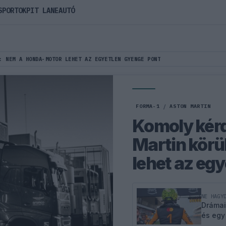
SPORTOK
PIT LANE
AUTÓ
: NEM A HONDA-MOTOR LEHET AZ EGYETLEN GYENGE PONT
FORMA-1
/
ASTON MARTIN
Komoly kérd
Martin körü
lehet az eg
NE HAGY
Drámai
és egy