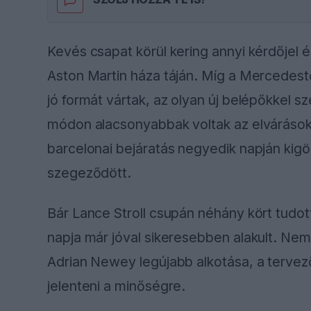
Kevés csapat körül kering annyi kérdőjel 
Aston Martin háza táján. Míg a Mercedest
jó formát vártak, az olyan új belépőkkel s
módon alacsonyabbak voltak az elvárások
barcelonai bejáratás negyedik napján kigör
szegeződött.
Bár Lance Stroll csupán néhány kört tudo
napja már jóval sikeresebben alakult. Nem 
Adrian Newey legújabb alkotása, a tervező
jelenteni a minőségre.