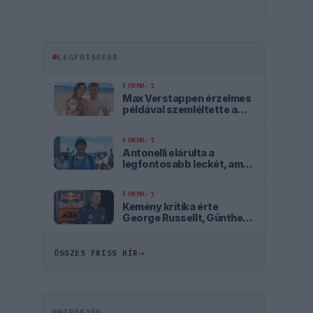
LEGFRISSEBB
FORMA-1
Max Verstappen érzelmes
példával szemléltette a
család fontosságát
FORMA-1
Antonelli elárulta a
legfontosabb leckét, amit
Hamiltontól és
Verstappentől tanult
FORMA-1
Kemény kritika érte
George Russellt, Günther
Steiner szerint mintha egy
Cadillacben ülne
→
ÖSSZES FRISS HÍR
HIRDETÉS