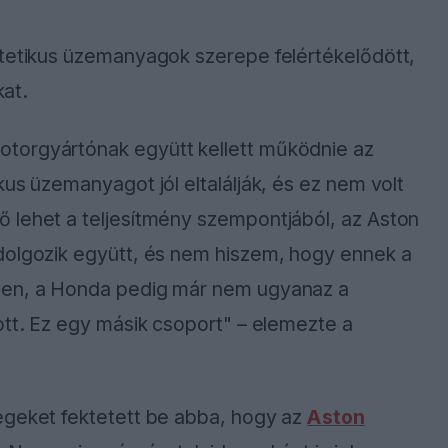
ntetikus üzemanyagok szerepe felértékelődött,
kat.
torgyártónak együtt kellett működnie az
us üzemanyagot jól eltalálják, és ez nem volt
 lehet a teljesítmény szempontjából, az Aston
dolgozik együtt, és nem hiszem, hogy ennek a
ben, a Honda pedig már nem ugyanaz a
ott. Ez egy másik csoport" – elemezte a
egeket fektetett be abba, hogy az
Aston