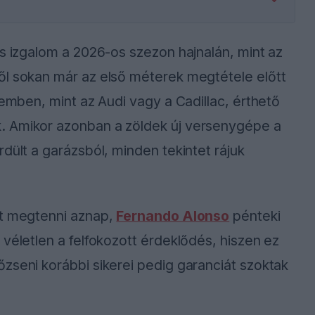
és izgalom a 2026-os szezon hajnalán, mint az
ől sokan már az első méterek megtétele előtt
zemben, mint az Audi vagy a Cadillac, érthető
. Amikor azonban a zöldek új versenygépe a
dült a garázsból, minden tekintet rájuk
tt megtenni aznap,
Fernando Alonso
pénteki
véletlen a felfokozott érdeklődés, hiszen ez
zseni korábbi sikerei pedig garanciát szoktak