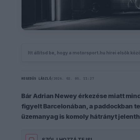
Itt állítsd be, hogy a motorsport.hu hírei elsők kö
HEGEDŰS LÁSZLÓ
/
2026. 02. 05. 11:27
Bár Adrian Newey érkezése miatt mind
figyelt Barcelonában, a paddockban ter
üzemanyag is komoly hátrányt jelenth
SZÓLJ HOZZÁ TE IS!