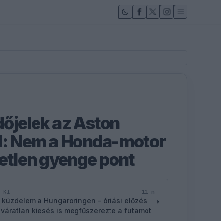
őjelek az Aston
l: Nem a Honda-motor
yetlen gyenge pont
11 n
D KI
 küzdelem a Hungaroringen – óriási előzés
 váratlan kiesés is megfűszerezte a futamot