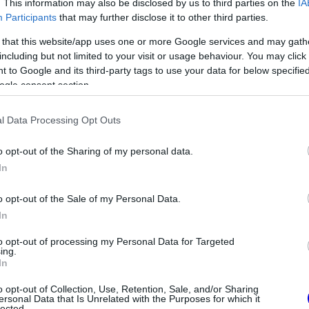
rukció kifinomultságáról, ám vannak olyan, az
. This information may also be disclosed by us to third parties on the
IA
Participants
that may further disclose it to other third parties.
laposan megnehezíthetik az istálló dolgát az
 that this website/app uses one or more Google services and may gath
including but not limited to your visit or usage behaviour. You may click 
 to Google and its third-party tags to use your data for below specifi
ogle consent section.
l Data Processing Opt Outs
o opt-out of the Sharing of my personal data.
In
o opt-out of the Sale of my Personal Data.
In
to opt-out of processing my Personal Data for Targeted
ing.
FORMA-1
In
Ezt a hibát még Fred Vasseur
sem tudja letagadni a Ferrarinál
tiszta vizet öntött
o opt-out of Collection, Use, Retention, Sale, and/or Sharing
rnando Alonso
ersonal Data that Is Unrelated with the Purposes for which it
lected.