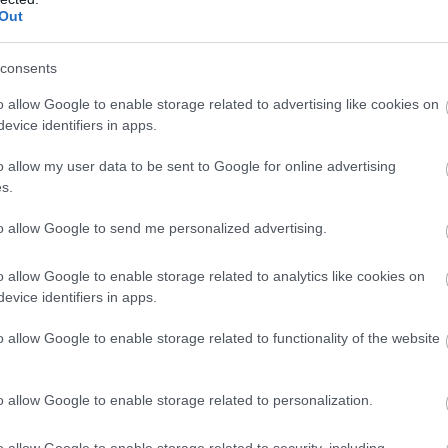
Out
vezi, ugyanis a japán gyártó riválisainál
consents
j motorformátum fejlesztésében. Nelson
o allow Google to enable storage related to advertising like cookies on
evice identifiers in apps.
 azonban nem csak a motorral lehetnek gondok,
o allow my user data to be sent to Google for online advertising
 technikai jellegű akadályok is lassíthatják az
s.
to allow Google to send me personalized advertising.
eszélt arról, mennyire várja a személyes
o allow Google to enable storage related to analytics like cookies on
élőben lehet majd igazán összehasonlításokat
evice identifiers in apps.
iányossága volt eddig.
o allow Google to enable storage related to functionality of the website
eve mellett, ugyanis egyre több a morgolódás
o allow Google to enable storage related to personalization.
k a motorral, az üzemanyaggal, vagy akár
o allow Google to enable storage related to security, including