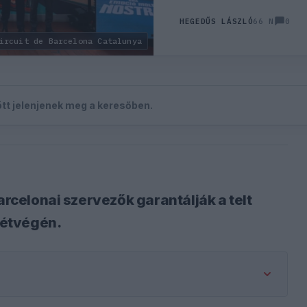
0
HEGEDŰS LÁSZLÓ
66 N
ircuit de Barcelona Catalunya
zött jelenjenek meg a keresőben.
arcelonai szervezők garantálják a telt
hétvégén.