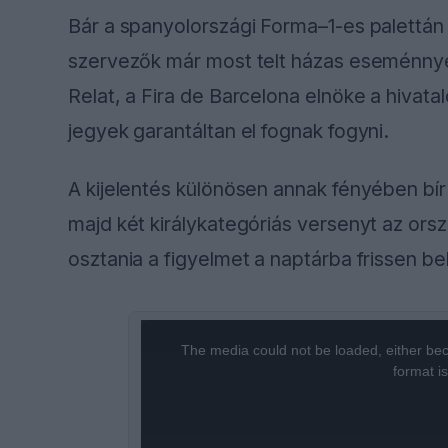
Bár a spanyolországi Forma–1-es palettán h
szervezők már most telt házas eseménny
Relat, a Fira de Barcelona elnöke a hivat
jegyek garantáltan el fognak fogyni.
A kijelentés különösen annak fényében bír
majd két királykategóriás versenyt az ors
osztania a figyelmet a naptárba frissen b
This
The media could not be loaded, either bec
is
format i
a
modal