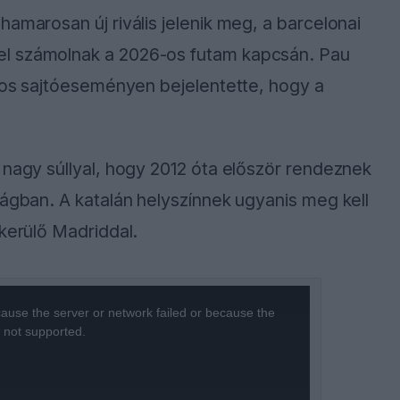
amarosan új rivális jelenik meg, a barcelonai
el számolnak a 2026-os futam kapcsán. Pau
alos sajtóeseményen bejelentette, hogy a
 nagy súllyal, hogy 2012 óta először rendeznek
zágban. A katalán helyszínnek ugyanis meg kell
ekerülő Madriddal.
ause the server or network failed or because the
s not supported.