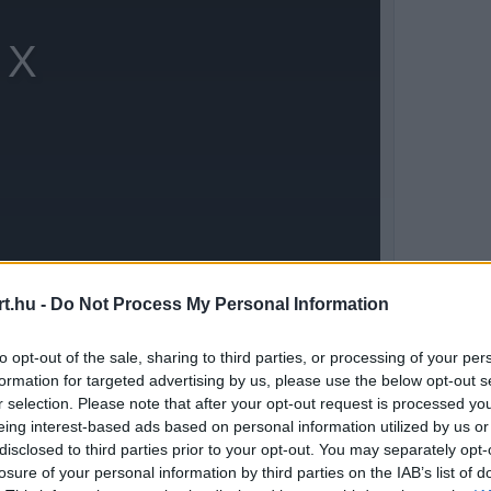
t.hu -
Do Not Process My Personal Information
t a Sagrada Famíliára néző Hotel Sercotel
to opt-out of the sale, sharing to third parties, or processing of your per
zínválasztás egyértelmű üzenet volt arra
formation for targeted advertising by us, please use the below opt-out s
érelt hellyel rendelkezik a száguldó
r selection. Please note that after your opt-out request is processed y
eing interest-based ads based on personal information utilized by us or
disclosed to third parties prior to your opt-out. You may separately opt-
losure of your personal information by third parties on the IAB’s list of