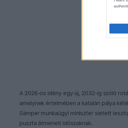
authenti
A 2026-os idény egy új, 2032-ig szóló rotá
amelynek értelmében a katalán pálya két
Sàmper munkaügyi miniszter sietett leszög
puszta átmeneti időszaknak.