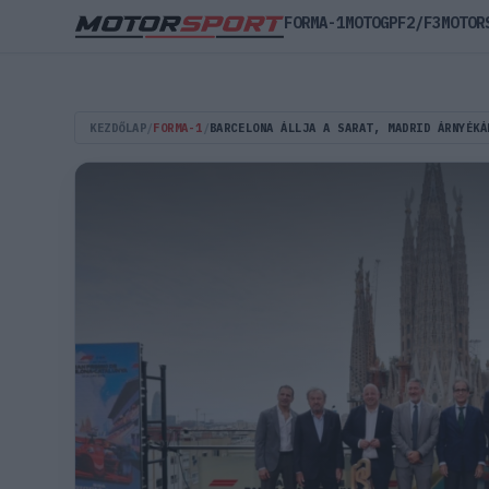
FORMA-1
MOTOGP
F2/F3
MOTOR
KEZDŐLAP
/
FORMA-1
/
BARCELONA ÁLLJA A SARAT, MADRID ÁRNYÉKÁ