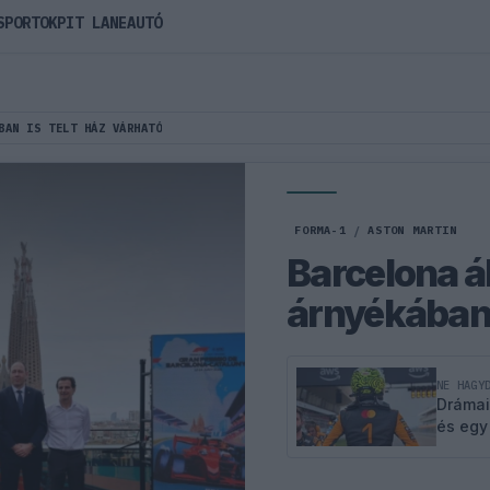
SPORTOK
PIT LANE
AUTÓ
BAN IS TELT HÁZ VÁRHATÓ
FORMA-1
/
ASTON MARTIN
Barcelona ál
árnyékában 
NE HAGY
Drámai
és egy