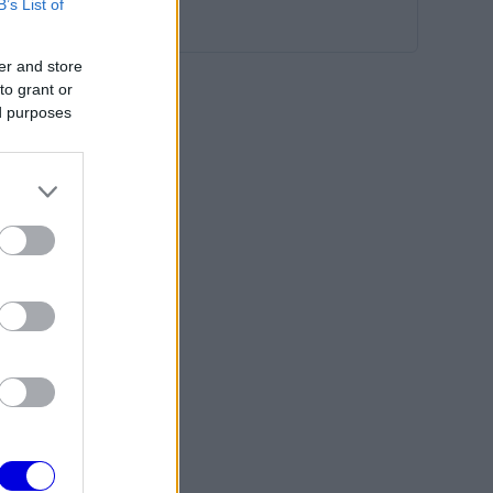
B’s List of
er and store
to grant or
ed purposes