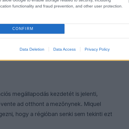
cation functionality and fraud prevention, and other user protection.
CONFIRM
Data Deletion
Data Access
Privacy Policy
ciós megállapodás kezdetét is jelenti,
évente ad otthont a mezőnynek. Miquel
ezni, hogy a régióban senki sem tekinti ezt