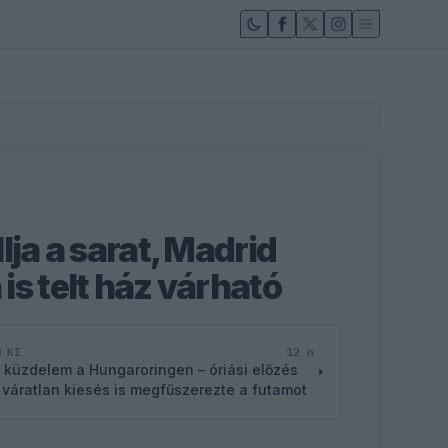
lja a sarat, Madrid
is telt ház várható
12 n
D KI
 küzdelem a Hungaroringen – óriási előzés
 váratlan kiesés is megfűszerezte a futamot