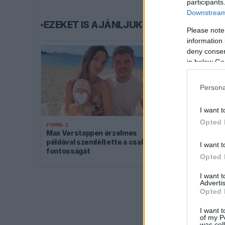
participants
Downstream 
EZEKET IS AJÁNLJUK
Please note
information 
deny consent
in below Go
Persona
I want t
Opted 
FORMA-1
FORMA-1
Max Verstappen érzelmes
Komoly döntés
példával szemléltette a család
miközben a Re
I want t
fontosságát
elmaradtak a
Opted 
I want 
Advertis
Opted 
I want t
of my P
was col