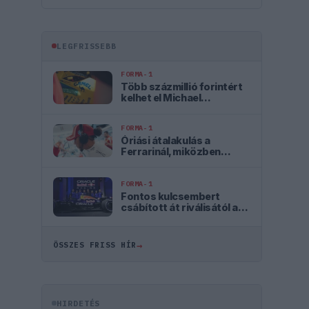
LEGFRISSEBB
FORMA-1
Több százmillió forintért
kelhet el Michael
Schumacher első Forma–1-
es autója
FORMA-1
Óriási átalakulás a
Ferrarinál, miközben
baljós árnyak vetülnek a
Holland Nagydíjra
FORMA-1
Fontos kulcsembert
csábított át riválisától a
Red Bull
→
ÖSSZES FRISS HÍR
HIRDETÉS