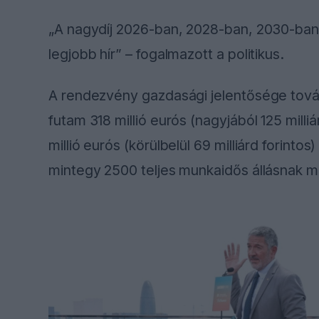
„A nagydíj 2026-ban, 2028-ban, 2030-ban 
legjobb hír” – fogalmazott a politikus.
A rendezvény gazdasági jelentősége továb
futam 318 millió eurós (nagyjából 125 milliá
millió eurós (körülbelül 69 milliárd forin
mintegy 2500 teljes munkaidős állásnak m