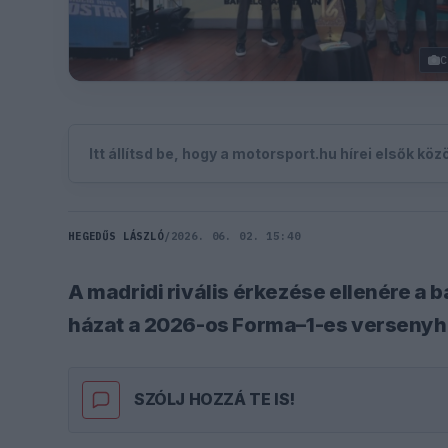
C
Itt állítsd be, hogy a motorsport.hu hírei elsők kö
HEGEDŰS LÁSZLÓ
/
2026. 06. 02. 15:40
A madridi rivális érkezése ellenére a b
házat a 2026-os Forma–1-es verseny
SZÓLJ HOZZÁ TE IS!