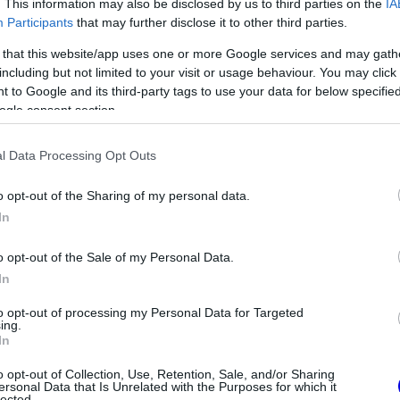
. This information may also be disclosed by us to third parties on the
IA
Participants
that may further disclose it to other third parties.
 that this website/app uses one or more Google services and may gath
including but not limited to your visit or usage behaviour. You may click 
 to Google and its third-party tags to use your data for below specifi
ogle consent section.
l Data Processing Opt Outs
o opt-out of the Sharing of my personal data.
In
FORMA-1
t hozott a Ferrari,
Különös szövetség segítheti
d Bullnál
Esteban Ocon Aston Martinhoz
o opt-out of the Sale of my Personal Data.
 győzelmek
igazolását
In
to opt-out of processing my Personal Data for Targeted
ing.
In
o opt-out of Collection, Use, Retention, Sale, and/or Sharing
ersonal Data that Is Unrelated with the Purposes for which it
lected.