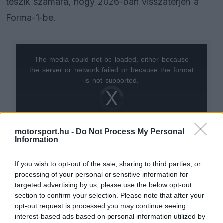
teszik számára, hogy 2026-ban visszatérjen a
Forma-1-be.
The media could not be loaded, either because
This
the server or network failed or because the format
is
is not supported.
Video
a
Player
is
loading.
modal
window.
motorsport.hu -
Do Not Process My Personal
Information
If you wish to opt-out of the sale, sharing to third parties, or
processing of your personal or sensitive information for
A szakmai körökben úgy vélik, Horner
targeted advertising by us, please use the below opt-out
visszatérése esetén egy csapattulajdonosi
section to confirm your selection. Please note that after your
opt-out request is processed you may continue seeing
pozíciót célozhat meg, hasonlót, mint amit régóta
interest-based ads based on personal information utilized by