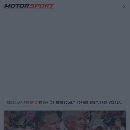
KEZDŐLAP
/
FORMA-1
/
BROWN IS MEGSZÓLALT HORNER ESETLEGES VISSZATÉRÉSE KAPCSÁN: "NEM KELL, HOGY MINDANNYIAN BARÁTOK LEGYÜNK"