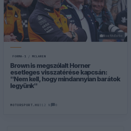
Northfoto
FORMA-1
/
MCLAREN
Brown is megszólalt Horner
esetleges visszatérése kapcsán:
"Nem kell, hogy mindannyian barátok
legyünk"
0
MOTORSPORT.HU
312 N