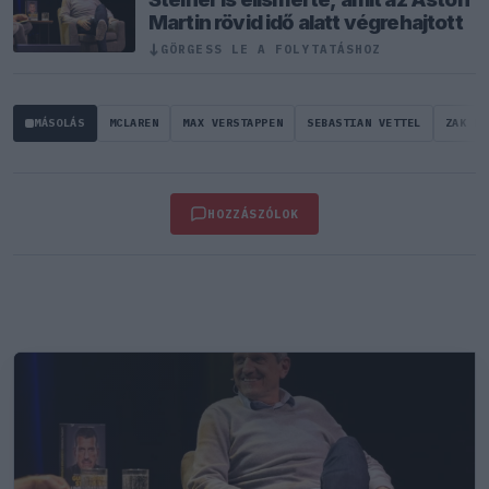
Martin rövid idő alatt végrehajtott
GÖRGESS LE A FOLYTATÁSHOZ
↓
MÁSOLÁS
MCLAREN
MAX VERSTAPPEN
SEBASTIAN VETTEL
ZAK BR
HOZZÁSZÓLOK