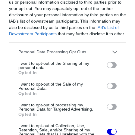
rivális kollégája, Toto Wolff tölt be a Mercedesnél,
us or personal information disclosed to third parties prior to
your opt-out. You may separately opt-out of the further
aki amellett, hogy csapatfőnök és vezérigazgató,
disclosure of your personal information by third parties on the
a csapat harmadának tulajdonosa is. A
IAB’s list of downstream participants. This information may
also be disclosed by us to third parties on the
IAB’s List of
PlanetF1.com szerint azonban Horner egyelőre
Downstream Participants
that may further disclose it to other
nem folytat aktív tárgyalásokat a visszatérésről,
third parties.
jelenleg családjára fókuszál – a hétvégén például
Please note that this website/app uses one or more Google
Personal Data Processing Opt Outs
services and may gather and store information including but
feleségével, Gerivel Skóciában pihent.
not limited to your visit or usage behaviour. You may click to
I want to opt-out of the Sharing of my
personal data.
grant or deny consent to Google and its third-party tags to
Opted In
use your data for below specified purposes in below Google
EZEKET IS AJÁNLJUK
consent section.
I want to opt-out of the Sale of my
Personal Data.
Opted In
FORMA-1
Megdöbbentő okok miatt nem
I want to opt-out of processing my
beszélhet a távozásáról Helmut
Personal Data for Targeted Advertising.
Marko
Opted In
I want to opt-out of Collection, Use,
Retention, Sale, and/or Sharing of my
Personal Data that Is Unrelated with the