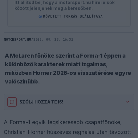
Itt állítsd be, hogy a motorsport.hu hírei elsők
között jelenjenek meg a keresőben.
G
KÖVETETT FORRÁS BEÁLLÍTÁSA
MOTORSPORT.HU
/
2025. 09. 28. 16:31
A McLaren főnöke szerint a Forma-1 éppen a
különböző karakterek miatt izgalmas,
miközben Horner 2026-os visszatérése egyre
valószínűbb.
SZÓLJ HOZZÁ TE IS!
A Forma-1 egyik legsikeresebb csapatfőnöke,
Christian Horner húszéves regnálás után távozott