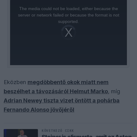
This
is
a
The media could not be loaded, either because the
modal
window.
server or network failed or because the format is not
supported.
Video
Player
is
loading.
Eközben
megdöbbentő okok miatt nem
beszélhet a távozásáról Helmut Marko
, míg
Adrian Newey tiszta vizet öntött a pohárba
Fernando Alonso jövőjéről
KÖVETKEZŐ CIKK
Steiner is elismerte, amit az Aston