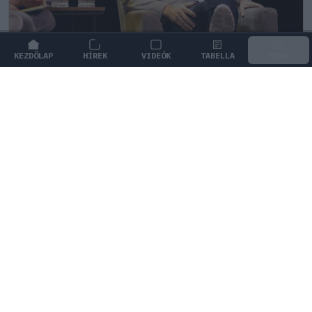
KEZDŐLAP
HÍREK
VIDEÓK
TABELLA
MENÜ
FORMA-1
/
ASTON MARTIN
Steiner is elismerte, amit az Aston
Martin rövid idő alatt végrehajtott
A magyarországi fejlesztési csomagnak köszönhetően
az Aston Martin végre elmozdult a mélypontról, amit
Günther Steiner is elismert.
0
KOVÁCS BOTOND
47 P
KÖVETKEZŐ FUTAM
Holland Nagydíj