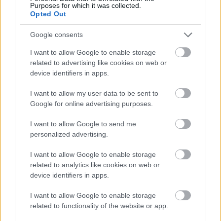
Purposes for which it was collected.
FORMA-1
Opted Out
Adrian Newey tiszta vizet öntött a
pohárba Fernando Alonso jövőjéről
Google consents
I want to allow Google to enable storage
related to advertising like cookies on web or
device identifiers in apps.
FORMA-1
Meggondolta magát a McLaren
Max Verstappen átigazolásával
I want to allow my user data to be sent to
kapcsolatban
Google for online advertising purposes.
I want to allow Google to send me
personalized advertising.
Zak Brown, a
McLaren
csapatfőnöke, aki az
utóbbi másfél évben többször is összetűzésbe
I want to allow Google to enable storage
related to analytics like cookies on web or
került Hornerrel, most a Bloombergnek
device identifiers in apps.
nyilatkozva diplomatikusan fogalmazott korábbi
I want to allow Google to enable storage
riválisáról.
related to functionality of the website or app.