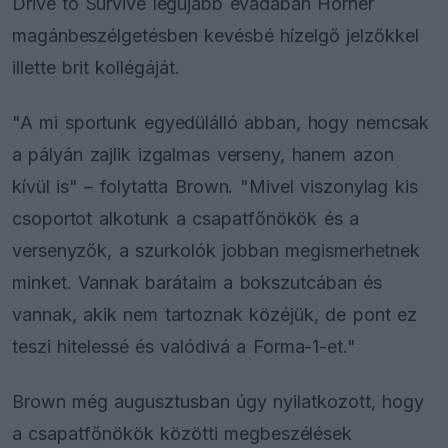
Drive to Survive legújabb évadában Horner
magánbeszélgetésben kevésbé hízelgő jelzőkkel
illette brit kollégáját.
"A mi sportunk egyedülálló abban, hogy nemcsak
a pályán zajlik izgalmas verseny, hanem azon
kívül is" – folytatta Brown. "Mivel viszonylag kis
csoportot alkotunk a csapatfőnökök és a
versenyzők, a szurkolók jobban megismerhetnek
minket. Vannak barátaim a bokszutcában és
vannak, akik nem tartoznak közéjük, de pont ez
teszi hitelessé és valódivá a Forma-1-et."
Brown még augusztusban úgy nyilatkozott, hogy
a csapatfőnökök közötti megbeszélések