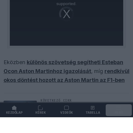
supported.
Video
Player
is
loading.
Eközben
különös szövetség segítheti Esteban
Ocon Aston Martinhoz igazolását
, míg
rendkívül
okos döntést hozott az Aston Martin az F1-ben
KÖVETKEZŐ CIKK
Kimi Räikkönen, akinek több
világbajnoki címet kellett volna
KEZDŐLAP
HÍREK
VIDEÓK
TABELLA
MENÜ
nyernie a McLarennel
↓
GÖRGESS LE A FOLYTATÁSHOZ