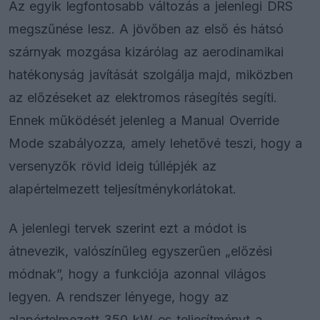
Az egyik legfontosabb változás a jelenlegi DRS
megszűnése lesz. A jövőben az első és hátsó
szárnyak mozgása kizárólag az aerodinamikai
hatékonyság javítását szolgálja majd, miközben
az előzéseket az elektromos rásegítés segíti.
Ennek működését jelenleg a Manual Override
Mode szabályozza, amely lehetővé teszi, hogy a
versenyzők rövid ideig túllépjék az
alapértelmezett teljesítménykorlátokat.
A jelenlegi tervek szerint ezt a módot is
átnevezik, valószínűleg egyszerűen „előzési
módnak”, hogy a funkciója azonnal világos
legyen. A rendszer lényege, hogy az
alapértelmezett 350 kW-os teljesítményt a