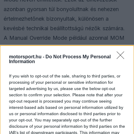
azonban gyorsan túl bonyolultnak és nehezen
értelmezhetőnek bizonyultak, különösen a
kevésbé technikai beállítottságú nézők számára.
A Manual Override Mode például azonnal MOM
rövidítésre került, ami nem sokat árult el a
funkciójáról.
motorsport.hu -
Do Not Process My Personal
Information
EZEKET IS AJÁNLJUK
If you wish to opt-out of the sale, sharing to third parties, or
processing of your personal or sensitive information for
targeted advertising by us, please use the below opt-out
FORMA-1
section to confirm your selection. Please note that after your
Különös szövetség segítheti
opt-out request is processed you may continue seeing
Esteban Ocon Aston Martinhoz
interest-based ads based on personal information utilized by
igazolását
us or personal information disclosed to third parties prior to
your opt-out. You may separately opt-out of the further
disclosure of your personal information by third parties on the
IAB’s list of downstream participants. This information may