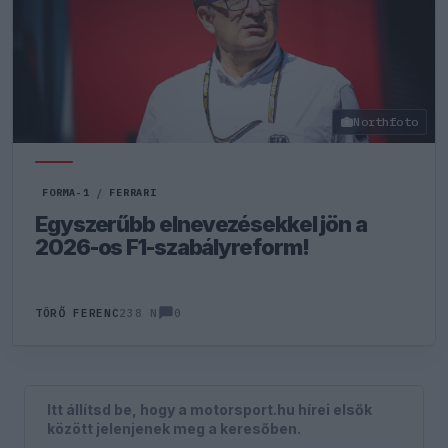
Northfoto
FORMA-1
/
FERRARI
Egyszerűbb elnevezésekkel jön a
2026-os F1-szabályreform!
0
TÖRŐ FERENC
238 N
Itt állítsd be, hogy a motorsport.hu hírei elsők
között jelenjenek meg a keresőben.