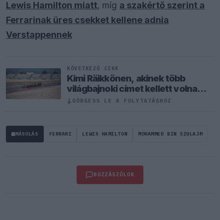
Lewis Hamilton miatt
, míg
a szakértő szerint a
Ferrarinak üres csekket kellene adnia
Verstappennek
KÖVETKEZŐ CIKK
Kimi Räikkönen, akinek több
világbajnoki címet kellett volna
nyernie a McLarennel
↓
GÖRGESS LE A FOLYTATÁSHOZ
MÁSOLÁS
FERRARI
LEWIS HAMILTON
MOHAMMED BIN SZULAJM
HOZZÁSZÓLOK