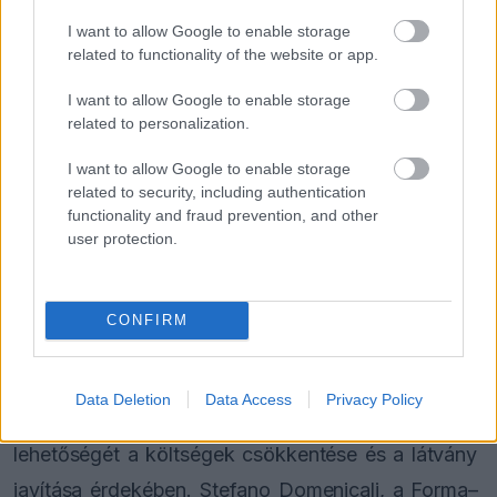
üvöltenie az egyenes végéig, folyamatosan húzva
I want to allow Google to enable storage
az autót. A V8-as vagy V10-es korszakban
related to functionality of the website or app.
pontosan ezt csinálták, egyszerűen csak nyomták
I want to allow Google to enable storage
neki” – mondta Hamilton.
related to personalization.
I want to allow Google to enable storage
A vezetőség is a váltást fontolgatja
related to security, including authentication
functionality and fraud prevention, and other
user protection.
Az egyszerűbb, könnyebb és hangosabb motorok
visszatérése az elmúlt hónapokban a sportág
vezetésének szintjén is beszédtéma lett.
CONFIRM
Mohammed bin Szulajm, az FIA elnöke többször
is felvetette a fenntartható üzemanyaggal hajtott,
Data Deletion
Data Access
Privacy Policy
kevésbé bonyolult erőforrások bevezetésének
lehetőségét a költségek csökkentése és a látvány
javítása érdekében. Stefano Domenicali, a Forma–