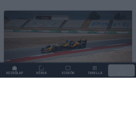
KEZDŐLAP
HÍREK
VIDEÓK
TABELLA
MENÜ
FORMA-1
/
MCLAREN
Kimi Räikkönen, akinek több
világbajnoki címet kellett volna
nyernie a McLarennel
Indy Lall szerint Kimi Räikkönen óriási tehetség volt,
akivel több világbajnoki címet is nyerniük kellett volna.