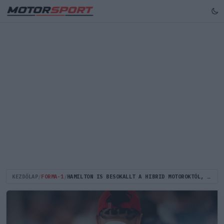
KEZDŐLAP
/
FORMA-1
/
HAMILTON IS BESOKALLT A HIBRID MOTOROKTÓL, A V8-ASOK NYERS EREJÉT KÖVETELI VISSZA