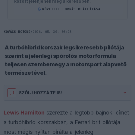
között jelenjenek meg a keresőben.
G
KÖVETETT FORRÁS BEÁLLÍTÁSA
KOVÁCS BOTOND
/
2026. 05. 30. 06:23
A turbóhibrid korszak legsikeresebb pilótája
szerint a jelenlegi spórolós motorformula
teljesen szembemegy a motorsport alapvető
természetével.
SZÓLJ HOZZÁ TE IS!
Lewis Hamilton
szerezte a legtöbb bajnoki címet
a turbóhibrid korszakban, a Ferrari brit pilótája
most mégis nyíltan bírálta a jelenlegi