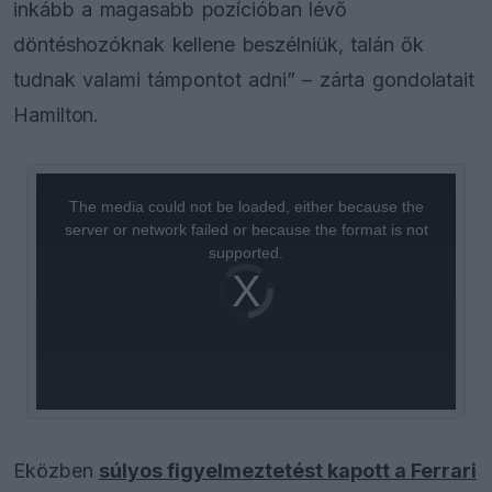
inkább a magasabb pozícióban lévő
döntéshozóknak kellene beszélniük, talán ők
tudnak valami támpontot adni” – zárta gondolatait
Hamilton.
This
is
a
The media could not be loaded, either because the
modal
window.
server or network failed or because the format is not
supported.
Video
Player
is
loading.
Eközben
súlyos figyelmeztetést kapott a Ferrari