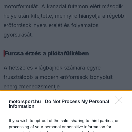
motorformulát. A kanadai futamon elért második
helye után kifejtette, mennyire hiányolja a régebbi
erőforrások nyers erejét és folyamatos
gyorsulását.
Furcsa érzés a pilótafülkében
A hétszeres világbajnok számára egyre
frusztrálóbb a modern erőforrások bonyolult
energiamenedzsmentje.
motorsport.hu -
Do Not Process My Personal
Information
The media could not be loaded, either because
This
the server or network failed or because the format
If you wish to opt-out of the sale, sharing to third parties, or
is
is not supported.
processing of your personal or sensitive information for
Video
a