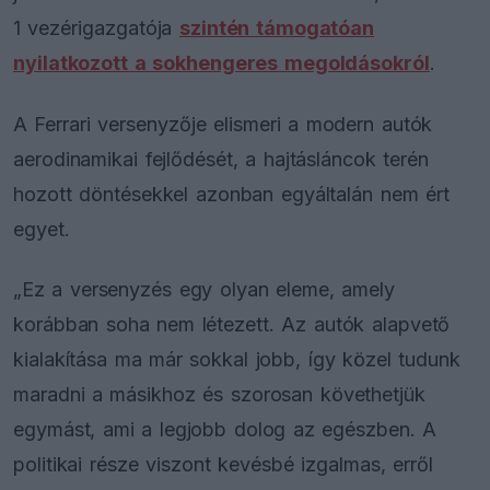
1 vezérigazgatója
szintén támogatóan
nyilatkozott a sokhengeres megoldásokról
.
A Ferrari versenyzője elismeri a modern autók
aerodinamikai fejlődését, a hajtásláncok terén
hozott döntésekkel azonban egyáltalán nem ért
egyet.
„Ez a versenyzés egy olyan eleme, amely
korábban soha nem létezett. Az autók alapvető
kialakítása ma már sokkal jobb, így közel tudunk
maradni a másikhoz és szorosan követhetjük
egymást, ami a legjobb dolog az egészben. A
politikai része viszont kevésbé izgalmas, erről