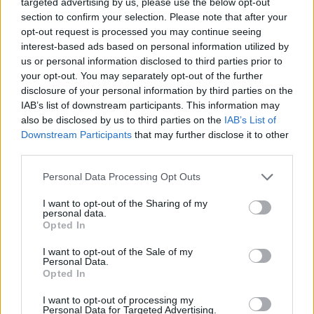
targeted advertising by us, please use the below opt-out
Player
is
section to confirm your selection. Please note that after your
loading.
modal
opt-out request is processed you may continue seeing
window.
interest-based ads based on personal information utilized by
us or personal information disclosed to third parties prior to
your opt-out. You may separately opt-out of the further
disclosure of your personal information by third parties on the
IAB’s list of downstream participants. This information may
„Egyáltalán nem természetes ez a folyamat, sőt,
also be disclosed by us to third parties on the
IAB’s List of
Downstream Participants
that may further disclose it to other
kifejezetten furcsa érzés. Visszaveszed a gázt,
third parties.
megnyitod az egyenesre szánt módot, majd az
Please note that this website/app uses one or more Google
Personal Data Processing Opt Outs
egyenes felénél hirtelen elfogy az erő, a
services and may gather and store information including but
not limited to your visit or usage behaviour. You may click to
I want to opt-out of the Sharing of my
fordulatszám pedig esni kezd” – fogalmazott a
personal data.
grant or deny consent to Google and its third-party tags to
Opted In
brit versenyző.
use your data for below specified purposes in below Google
consent section.
I want to opt-out of the Sale of my
Personal Data.
EZEKET IS AJÁNLJUK
Opted In
I want to opt-out of processing my
Personal Data for Targeted Advertising.