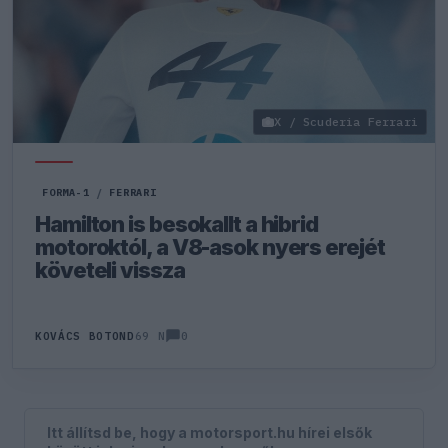
X / Scuderia Ferrari
FORMA-1
/
FERRARI
Hamilton is besokallt a hibrid
motoroktól, a V8-asok nyers erejét
követeli vissza
0
KOVÁCS BOTOND
69 N
Itt állítsd be, hogy a motorsport.hu hírei elsők