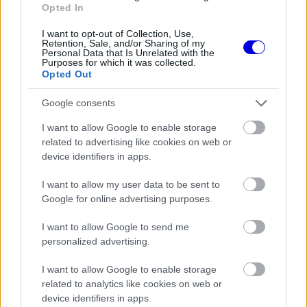
FORMA-1
Opted In
Súlyos figyelmeztetést kapott a
Ferrari Lewis Hamilton miatt
I want to opt-out of Collection, Use,
Retention, Sale, and/or Sharing of my
Personal Data that Is Unrelated with the
Purposes for which it was collected.
Opted Out
FORMA-1
A szakértő szerint a Ferrarinak
Google consents
üres csekket kellene adnia
Verstappennek
I want to allow Google to enable storage
related to advertising like cookies on web or
device identifiers in apps.
FORMA-1
I want to allow my user data to be sent to
Fontos kulcsembert csábított át
Google for online advertising purposes.
riválisától a Red Bull
I want to allow Google to send me
personalized advertising.
„A motorsportnak nem ilyennek kellene lennie. A
I want to allow Google to enable storage
related to analytics like cookies on web or
motornak a legnagyobb hangerőn kellene
device identifiers in apps.