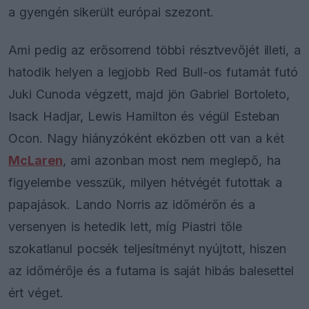
a gyengén sikerült európai szezont.
Ami pedig az erősorrend többi résztvevőjét illeti, a
hatodik helyen a legjobb Red Bull-os futamát futó
Juki Cunoda végzett, majd jön Gabriel Bortoleto,
Isack Hadjar, Lewis Hamilton és végül Esteban
Ocon. Nagy hiányzóként eközben ott van a két
McLaren
, ami azonban most nem meglepő, ha
figyelembe vesszük, milyen hétvégét futottak a
papajások. Lando Norris az időmérőn és a
versenyen is hetedik lett, míg Piastri tőle
szokatlanul pocsék teljesítményt nyújtott, hiszen
az időmérője és a futama is saját hibás balesettel
ért véget.