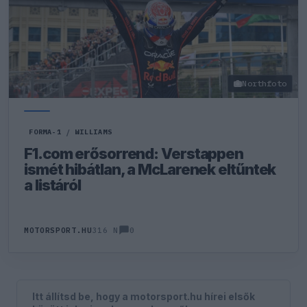
Northfoto
FORMA-1
/
WILLIAMS
F1.com erősorrend: Verstappen
ismét hibátlan, a McLarenek eltűntek
a listáról
0
MOTORSPORT.HU
316 N
Itt állítsd be, hogy a motorsport.hu hírei elsők