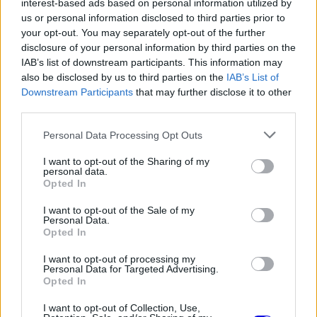
interest-based ads based on personal information utilized by
us or personal information disclosed to third parties prior to
FORMA-1
Meggondolta magát a McLaren
your opt-out. You may separately opt-out of the further
Max Verstappen átigazolásával
disclosure of your personal information by third parties on the
kapcsolatban
IAB’s list of downstream participants. This information may
also be disclosed by us to third parties on the
IAB’s List of
Downstream Participants
that may further disclose it to other
third parties.
FORMA-1
Adrian Newey megszólalt a titkos
Please note that this website/app uses one or more Google
fejlesztésekről és a Honda
Personal Data Processing Opt Outs
motorról
services and may gather and store information including but
not limited to your visit or usage behaviour. You may click to
I want to opt-out of the Sharing of my
personal data.
grant or deny consent to Google and its third-party tags to
Opted In
use your data for below specified purposes in below Google
consent section.
I want to opt-out of the Sale of my
Personal Data.
Opted In
I want to opt-out of processing my
Personal Data for Targeted Advertising.
Opted In
I want to opt-out of Collection, Use,