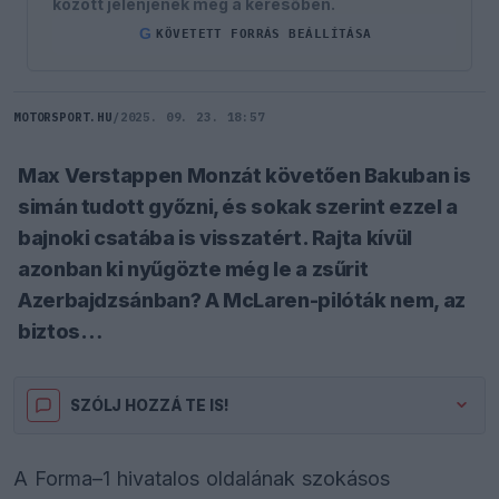
között jelenjenek meg a keresőben.
G
KÖVETETT FORRÁS BEÁLLÍTÁSA
MOTORSPORT.HU
/
2025. 09. 23. 18:57
Max Verstappen Monzát követően Bakuban is
simán tudott győzni, és sokak szerint ezzel a
bajnoki csatába is visszatért. Rajta kívül
azonban ki nyűgözte még le a zsűrit
Azerbajdzsánban? A McLaren-pilóták nem, az
biztos…
SZÓLJ HOZZÁ TE IS!
A Forma–1 hivatalos oldalának szokásos