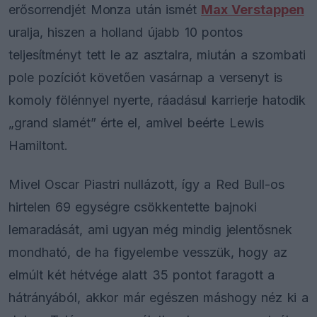
erősorrendjét Monza után ismét
Max Verstappen
uralja, hiszen a holland újabb 10 pontos
teljesítményt tett le az asztalra, miután a szombati
pole pozíciót követően vasárnap a versenyt is
komoly fölénnyel nyerte, ráadásul karrierje hatodik
„grand slamét” érte el, amivel beérte Lewis
Hamiltont.
Mivel Oscar Piastri nullázott, így a Red Bull-os
hirtelen 69 egységre csökkentette bajnoki
lemaradását, ami ugyan még mindig jelentősnek
mondható, de ha figyelembe vesszük, hogy az
elmúlt két hétvége alatt 35 pontot faragott a
hátrányából, akkor már egészen máshogy néz ki a