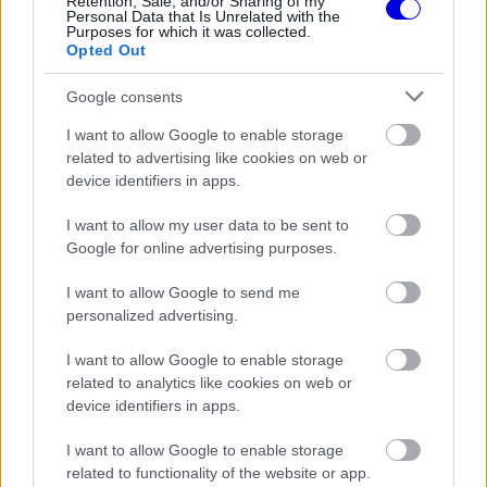
Retention, Sale, and/or Sharing of my
Personal Data that Is Unrelated with the
Purposes for which it was collected.
Opted Out
Google consents
I want to allow Google to enable storage
related to advertising like cookies on web or
device identifiers in apps.
I want to allow my user data to be sent to
Google for online advertising purposes.
I want to allow Google to send me
personalized advertising.
I want to allow Google to enable storage
related to analytics like cookies on web or
A spanyol az Azeri Nagydíjat megelőzően csak 16
device identifiers in apps.
ponttal állt a tabellán, most viszont rögtön 15-öt
I want to allow Google to enable storage
tett hozzá, hiszen az időmérős második helye
related to functionality of the website or app.