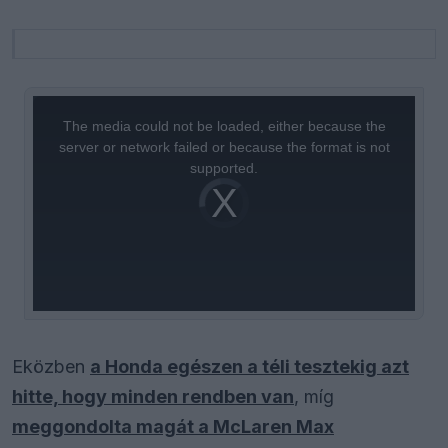
This
is
a
The media could not be loaded, either because the
modal
window.
server or network failed or because the format is not
supported.
Video
Player
is
loading.
Eközben
a Honda egészen a téli tesztekig azt
hitte, hogy minden rendben van
, míg
meggondolta magát a McLaren Max