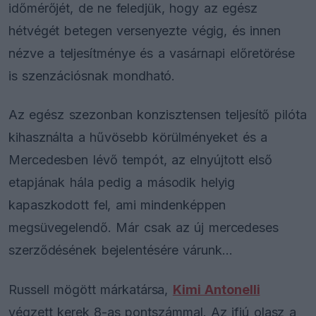
időmérőjét, de ne feledjük, hogy az egész
hétvégét betegen versenyezte végig, és innen
nézve a teljesítménye és a vasárnapi előretörése
is szenzációsnak mondható.
Az egész szezonban konzisztensen teljesítő pilóta
kihasználta a hűvösebb körülményeket és a
Mercedesben lévő tempót, az elnyújtott első
etapjának hála pedig a második helyig
kapaszkodott fel, ami mindenképpen
megsüvegelendő. Már csak az új mercedeses
szerződésének bejelentésére várunk…
Russell mögött márkatársa,
Kimi Antonelli
végzett kerek 8-as pontszámmal. Az ifjú olasz a