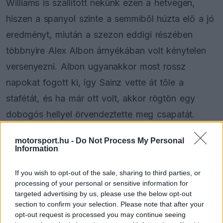
Williams is szállított nekünk ezen a hétvégén,
hiszen a spanyol szinte a semmiből húzta elő a jó
eredményt, miután a szezon eddigi részében
többnyire Alex Albon árnyékában volt kénytelen
versenyezni. Albon ugyanakkor most rossz
napokat fogott ki, így Sainz vette át tőle a
stafétát, és ha már ott volt, akkor rögtön egy
dobogós hellyel örvendeztette meg csapatát.
motorsport.hu -
Do Not Process My Personal
EZEKET IS AJÁNLJUK
Information
If you wish to opt-out of the sale, sharing to third parties, or
FORMA-1
A Honda egészen a téli tesztekig
processing of your personal or sensitive information for
azt hitte, hogy minden rendben
targeted advertising by us, please use the below opt-out
van
section to confirm your selection. Please note that after your
opt-out request is processed you may continue seeing