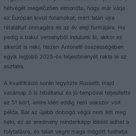
hétvégét megelőzően elmondta, hogy már várja
az Európán kívüli futamokat, mert talán újra
rátalálhat önmagára és az év eleji formájára. Ha
pedig a bakui versenyből indulunk ki, akkor ez
sikerült is neki, hiszen Antonelli összességében
egyik legjobb 2025-ös teljesítményét rakta le az
asztalra.
A kvalifikáció során legyőzte Russellt, majd
vasárnap ő is hibátlanul és jó tempóval teljesítette
az 51 kört, amire idén eddig nem sokszor volt
példa. Bár az újabb dobogó végül nem lett meg
neki, ez az eredmény mindenképp lökést adhat a
folytatásra, és talán végre maga mögött tudhatja