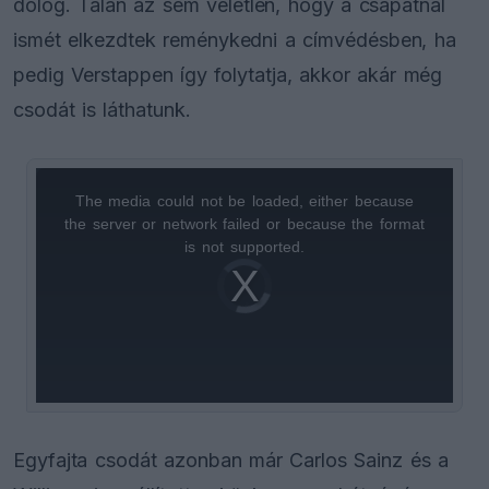
dolog. Talán az sem véletlen, hogy a csapatnál
ismét elkezdtek reménykedni a címvédésben, ha
pedig Verstappen így folytatja, akkor akár még
csodát is láthatunk.
The media could not be loaded, either because
This
the server or network failed or because the format
is
is not supported.
Video
a
Player
is
loading.
modal
window.
Egyfajta csodát azonban már Carlos Sainz és a