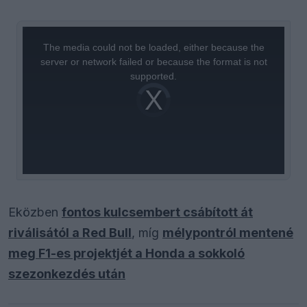
This
is
a
The media could not be loaded, either because the
modal
window.
server or network failed or because the format is not
supported.
Video
Player
is
loading.
Eközben
fontos kulcsembert csábított át
riválisától a Red Bull
, míg
mélypontról mentené
meg F1-es projektjét a Honda a sokkoló
szezonkezdés után