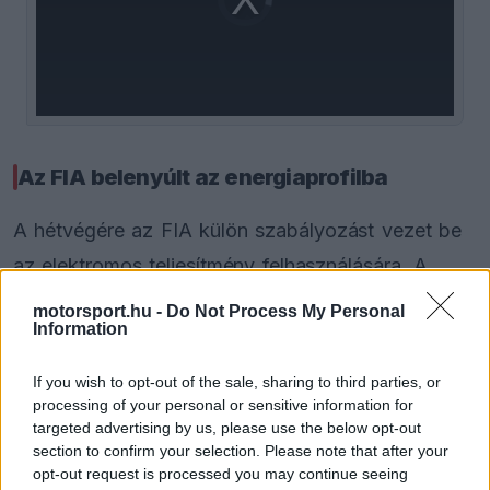
is
loading.
modal
window.
Az FIA belenyúlt az energiaprofilba
A hétvégére az FIA külön szabályozást vezet be
az elektromos teljesítmény felhasználására. A
maximális 350 kW lineárisan csökken 200 km/
motorsport.hu -
Do Not Process My Personal
Information
órától kezdve, és 300 km/óránál teljesen elfogy.
Ez jelentős eltérés a többi pályán alkalmazott
If you wish to opt-out of the sale, sharing to third parties, or
profiltól, ahol a visszavétel csak 290 km/óránál
processing of your personal or sensitive information for
targeted advertising by us, please use the below opt-out
indul.
section to confirm your selection. Please note that after your
opt-out request is processed you may continue seeing