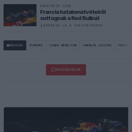
KÖVETKEZŐ CIKK
Francia hatalomátvételről
suttognak a Red Bullnál
GÖRGESS LE A FOLYTATÁSHOZ
↓
MÁSOLÁS
FERRARI
LEWIS HAMILTON
CHARLES LECLERC
FERRARI
HOZZÁSZÓLOK