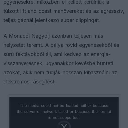
egyenesekre, miközben el kellett kerülniük a
túlzott lift and coast manővereket és az agresszív,
teljes gáznál jelentkező super clippinget.
A Monacói Nagydíj azonban teljesen más
helyzetet teremt. A pálya rövid egyenesekből és
sűrű féktávokból áll, ami kedvez az energia-
visszanyerésnek, ugyanakkor kevésbé bünteti
azokat, akik nem tudják hosszan kihasználni az
elektromos rásegítést.
The media could not be loaded, either because
This
the server or network failed or because the format
is
is not supported.
Video
a
Player