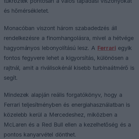
tükrözték pontosan a valós tapadási viszonyokat
és hőmérsékletet.
Monacóban viszont három szabadedzés áll
rendelkezésre a finomhangolásra, mivel a hétvége
hagyományos lebonyolítású lesz. A
Ferrari
egyik
fontos fegyvere lehet a kigyorsítás, különösen a
rajtnál, amit a riválisokénál kisebb turbinaátmérő is
segít.
Mindezek alapján reális forgatókönyv, hogy a
Ferrari teljesítményben és energiahasználatban is
közelebb kerül a Mercedeshez, miközben a
McLaren és a Red Bull ellen a kezelhetőség és a
pontos kanyarvétel dönthet.