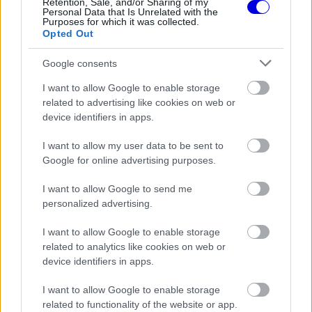
Retention, Sale, and/or Sharing of my
Personal Data that Is Unrelated with the
Az előzési mód továbbra is használható, ilyenkor
Purposes for which it was collected.
Opted Out
200 km/óránál 350 kW áll rendelkezésre, ami 300
km/órára 150 kW-ra mérséklődik, majd 310 km/
Google consents
óránál nullára esik. Vagyis előzés közben 300 km/
I want to allow Google to enable storage
related to advertising like cookies on web or
óránál még marad 150 kW, ám 310-nél az
device identifiers in apps.
elektromos rásegítés teljesen megszűnik.
I want to allow my user data to be sent to
Google for online advertising purposes.
Monacóban ráadásul nem lesz aktiválható straight
mode, tehát az aktív aerodinamikai elemeket nem
I want to allow Google to send me
personalized advertising.
lehet használni. Az első és hátsó szárny fix
beállítással fut, így például a Ferrari és a
Red Bull
I want to allow Google to enable storage
related to analytics like cookies on web or
nem veti be a billenő elemes megoldásait.
device identifiers in apps.
I want to allow Google to enable storage
Az intézkedés biztonsági szempontból is indokolt,
related to functionality of the website or app.