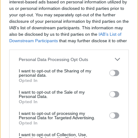
interest-based ads based on personal information utilized by
EZEKET IS AJÁNLJUK
us or personal information disclosed to third parties prior to
your opt-out. You may separately opt-out of the further
disclosure of your personal information by third parties on the
IAB’s list of downstream participants. This information may
FORMA-1
Fontos kulcsembert csábított át
also be disclosed by us to third parties on the
IAB’s List of
riválisától a Red Bull
Downstream Participants
that may further disclose it to other
third parties.
Please note that this website/app uses one or more Google
Personal Data Processing Opt Outs
services and may gather and store information including but
FORMA-1
Mélypontról mentené meg F1-es
not limited to your visit or usage behaviour. You may click to
I want to opt-out of the Sharing of my
personal data.
projektjét a Honda a sokkoló
grant or deny consent to Google and its third-party tags to
Opted In
szezonkezdés után
use your data for below specified purposes in below Google
consent section.
I want to opt-out of the Sale of my
Personal Data.
Opted In
FORMA-1
A McLaren korábbi szerelője
I want to opt-out of processing my
kitálalt Hamilton F1-es
Personal Data for Targeted Advertising.
debütálásáról
Opted In
I want to opt-out of Collection, Use,