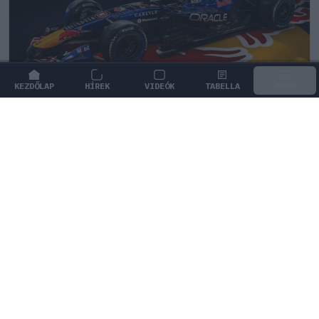
KEZDŐLAP
HÍREK
VIDEÓK
TABELLA
MENÜ
FORMA-1
/
RED BULL RACING
Francia hatalomátvételről suttognak
a Red Bullnál
Laurent Mekies kinevezése óta sorra érkeznek a
francia szakemberek Milton Keynes-be, ami
feszültséget szül a csapatnál.
0
TÖRŐ FERENC
17 P