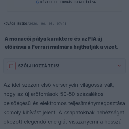
G
KÖVETETT FORRÁS BEÁLLÍTÁSA
KOVÁCS ENIKŐ
/
2026. 06. 03. 07:41
A monacói pálya karaktere és az FIA új
előírásai a Ferrari malmára hajthatják a vizet.
SZÓLJ HOZZÁ TE IS!
Az idei szezon első versenyein világossá vált,
hogy az új erőforrások 50-50 százalékos
belsőégésű és elektromos teljesítménymegosztása
komoly kihívást jelent. A csapatoknak nehézséget
okozott elegendő energiát visszanyerni a hosszú