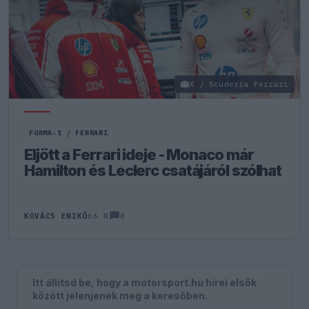
X / Scuderia Ferrari
FORMA-1
/
FERRARI
Eljött a Ferrari ideje - Monaco már
Hamilton és Leclerc csatájáról szólhat
0
KOVÁCS ENIKŐ
66 N
Itt állítsd be, hogy a motorsport.hu hírei elsők
között jelenjenek meg a keresőben.