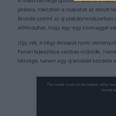
A miami hétvége sprintformátuma tovább n
játékba, miközben a csapatok az elmúlt he
Brundle szerint az új szabályrendszerben ó
előfordulhat, hogy egy-egy csomaggal vala
Úgy véli, a négy élcsapat nyolc versenyző
Ferrari fejlesztése valóban működik, Ham
hétvége, hanem egy új lendület kezdete is
This
is
a
The media could not be loaded, either bec
modal
window.
format i