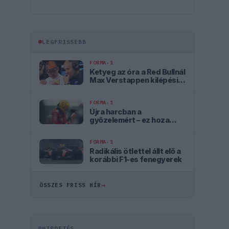
LEGFRISSEBB
FORMA-1
Ketyeg az óra a Red Bullnál
Max Verstappen kilépési
záradéka miatt
FORMA-1
Újra harcban a
győzelemért – ez hoza
meg Lewis Hamilton
feltámadását
FORMA-1
Radikális ötlettel állt elő a
korábbi F1-es fenegyerek
→
ÖSSZES FRISS HÍR
HIRDETÉS