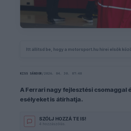
Itt állítsd be, hogy a motorsport.hu hírei elsők kö
KISS SÁNDOR
/
2026. 04. 30. 07:40
A Ferrari nagy fejlesztési csomaggal é
esélyeket is átírhatja.
SZÓLJ HOZZÁ TE IS!
4 hozzászólás.