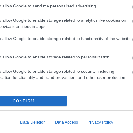
to allow Google to send me personalized advertising.
senyképesebb, és szerintem Miamira nagyot
ozzátette, Hamilton stílusához jobban passzol
o allow Google to enable storage related to analytics like cookies on
evice identifiers in apps.
ek pattogó, nehezen vezethető ground effect
o allow Google to enable storage related to functionality of the website
„A hozzáállása, a kisugárzása alapján sokkal
o allow Google to enable storage related to personalization.
ő, hogy az autó is erősebb” – fogalmazott.
o allow Google to enable storage related to security, including
cation functionality and fraud prevention, and other user protection.
Brundle emlékeztetett, hogy világbajnoki
amilton tartósan Leclerc elé kerül. „Meg kell
CONFIRM
özben a többieket is. Ha megérzi a győzelem
Data Deletion
Data Access
Privacy Policy