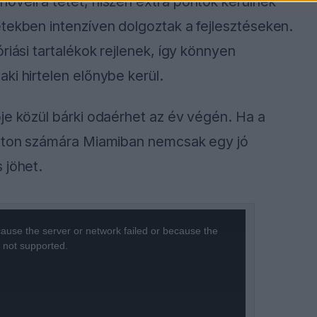
öveli a tétet, hiszen extra pontok kerülnek
tekben intenzíven dolgoztak a fejlesztéseken.
riási tartalékok rejlenek, így könnyen
ki hirtelen előnybe kerül.
je közül bárki odaérhet az év végén. Ha a
ilton számára Miamiban nemcsak egy jó
 jöhet.
ause the server or network failed or because the
s not supported.