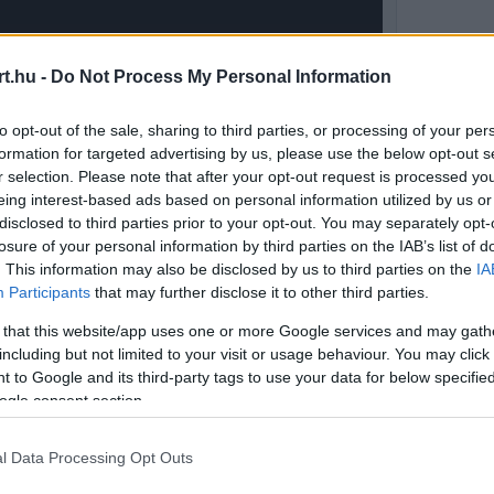
t.hu -
Do Not Process My Personal Information
to opt-out of the sale, sharing to third parties, or processing of your per
formation for targeted advertising by us, please use the below opt-out s
r selection. Please note that after your opt-out request is processed y
eing interest-based ads based on personal information utilized by us or
disclosed to third parties prior to your opt-out. You may separately opt-
losure of your personal information by third parties on the IAB’s list of
. This information may also be disclosed by us to third parties on the
IA
Participants
that may further disclose it to other third parties.
 that this website/app uses one or more Google services and may gath
 A Kínai Nagydíjon megszerezte első ferraris
including but not limited to your visit or usage behaviour. You may click 
 to Google and its third-party tags to use your data for below specifi
 közelebb került Leclerchez tempóban is. A
ogle consent section.
 szoros, így minden apró előrelépés azonnal
l Data Processing Opt Outs