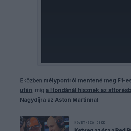
Eközben
mélypontról mentené meg F1-es
után
, míg
a Hondánál hisznek az áttörésb
Nagydíjra az Aston Martinnal
KÖVETKEZŐ CIKK
Ketyeg az óra a Red B