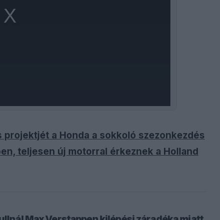
 projektjét a Honda a sokkoló szezonkezdés
en, teljesen új motorral érkeznek a Holland
ullnál Max Verstappen kilépési záradéka miatt