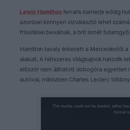
Lewis Hamilton
ferraris karrierje eddig h
azonban könnyen vízválasztó lehet számára
frissítései beválnak, a brit ismét futamgy
Hamilton tavaly érkezett a Mercedestől a 
alakult. A hétszeres világbajnok hatodik l
először nem állhatott dobogóra egyetlen n
autóval, miközben Charles Leclerc többnyi
This
The media could not be loaded, either bec
is
format i
a