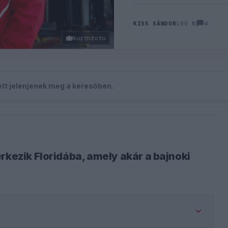
4
KISS SÁNDOR
100 N
Northfoto
zött jelenjenek meg a keresőben.
rkezik Floridába, amely akár a bajnoki