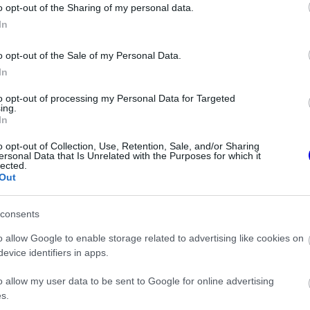
o opt-out of the Sharing of my personal data.
In
o opt-out of the Sale of my Personal Data.
In
to opt-out of processing my Personal Data for Targeted
ing.
In
o opt-out of Collection, Use, Retention, Sale, and/or Sharing
ersonal Data that Is Unrelated with the Purposes for which it
lected.
Out
FORMA-1
isznek az
Óriási fordulat Lewis Hamilton
eljesen új motorral
jövőjével kapcsolatban
consents
lland Nagydíjra az
nal
o allow Google to enable storage related to advertising like cookies on
evice identifiers in apps.
o allow my user data to be sent to Google for online advertising
s.
találhatott valamit. „Lewis szemmel láthatóan