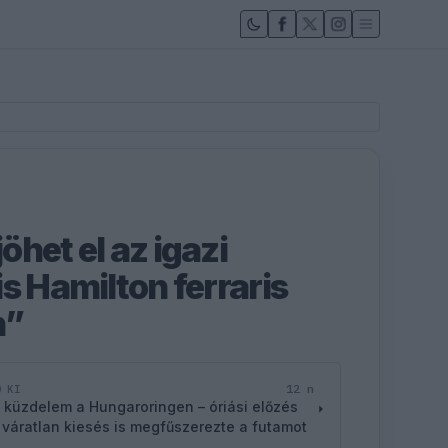
het el az igazi
s Hamilton ferraris
n”
12 n
D KI
 küzdelem a Hungaroringen – óriási előzés
 váratlan kiesés is megfűszerezte a futamot