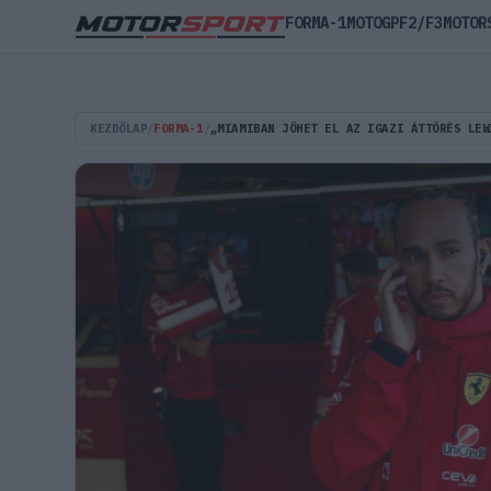
FORMA-1
MOTOGP
F2/F3
MOTOR
KEZDŐLAP
/
FORMA-1
/
„MIAMIBAN JÖHET EL AZ IGAZI ÁTTÖRÉS LEW