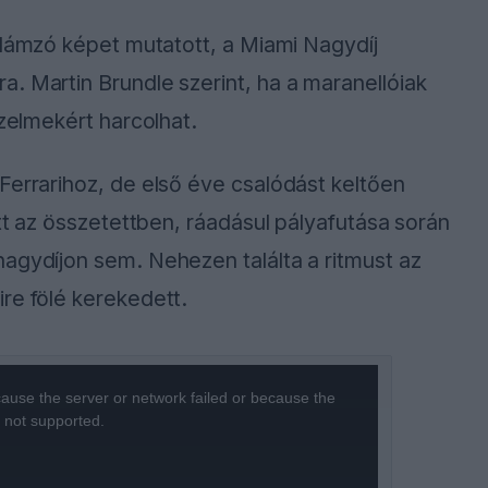
ullámzó képet mutatott, a Miami Nagydíj
. Martin Brundle szerint, ha a maranellóiak
őzelmekért harcolhat.
Ferrarihoz, de első éve csalódást keltően
ett az összetettben, ráadásul pályafutása során
agydíjon sem. Nehezen találta a ritmust az
re fölé kerekedett.
ause the server or network failed or because the
s not supported.