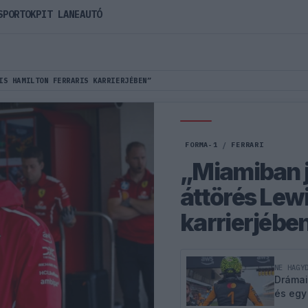
SPORTOK
PIT LANE
AUTÓ
IS HAMILTON FERRARIS KARRIERJÉBEN”
FORMA-1
/
FERRARI
„Miamiban jö
áttörés Lewi
karrierjébe
NE HAGY
Drámai
és egy