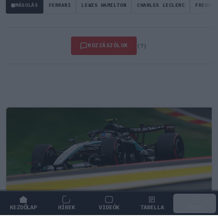
MÁSOLÁS
FERRARI
LEWIS HAMILTON
CHARLES LECLERC
FREDERI
HOZZÁSZÓLOK
(7)
KEZDŐLAP
HÍREK
VIDEÓK
TABELLA
MENÜ