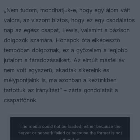
„Nem tudom, mondhatjuk-e, hogy egy álom vált
valóra, az viszont biztos, hogy ez egy csodálatos
nap az egész csapat, Lewis, valamint a bázison
dolgozók számára. Hónapok óta elképesztő
tempóban dolgoznak, ez a győzelem a legjobb
jutalom a fáradozásaikért. Az elmúlt másfél év
nem volt egyszerű, akadtak sikereink és
mélypontjaink is, ma azonban a kezünkben
tartottuk az irányítást” – zárta gondolatait a
csapatfőnök.
This
is
a
The media could not be loaded, either because the
modal
window.
server or network failed or because the format is not
supported.