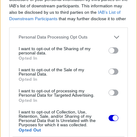
IAB’s list of downstream participants. This information may
also be disclosed by us to third parties on the
IAB’s List of
EZEKET IS AJÁNLJUK
Downstream Participants
that may further disclose it to other
third parties.
Please note that this website/app uses one or more Google
Personal Data Processing Opt Outs
FORMA-1
services and may gather and store information including but
Minden lapját egyetlen pilótára
teheti fel a Ferrari
not limited to your visit or usage behaviour. You may click to
I want to opt-out of the Sharing of my
personal data.
grant or deny consent to Google and its third-party tags to
Opted In
use your data for below specified purposes in below Google
consent section.
I want to opt-out of the Sale of my
Personal Data.
FORMA-1
Oscar Piastri nyíltan beszélt a
Opted In
generációs különbségekről a
Forma–1-ben
I want to opt-out of processing my
Personal Data for Targeted Advertising.
Opted In
I want to opt-out of Collection, Use,
FORMA-1
Retention, Sale, and/or Sharing of my
Döbbenetes adatgyűjtéssel
Personal Data that Is Unrelated with the
döntött a Ferrari Sainz és Ricciardo
Purposes for which it was collected.
között
Opted Out