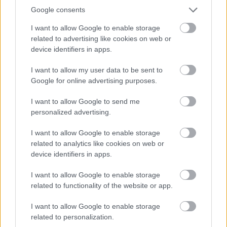
Google consents
Tökéletes taktika és tempó
I want to allow Google to enable storage
related to advertising like cookies on web or
device identifiers in apps.
A barcelonai hétvége során a vörös autók végig
meggyőző tempót diktáltak, az időmérőn a
I want to allow my user data to be sent to
Google for online advertising purposes.
rajtelsőségért harcoltak, a futamot pedig
I want to allow Google to send me
magabiztosan irányították. A francia vezető
personalized advertising.
szerint a siker kulcsa a pilóták és a bokszfal
I want to allow Google to enable storage
közötti tökéletes bizalom volt, ami agresszív
related to analytics like cookies on web or
stratégiai döntéseket is lehetővé tett.
device identifiers in apps.
I want to allow Google to enable storage
„Alapvetően agresszív taktikát alkalmaztunk, ha a
related to functionality of the website or app.
tempó elegendő a győzelemért, akkor ezt
I want to allow Google to enable storage
megengedhetjük magunknak. A megvalósítás is
related to personalization.