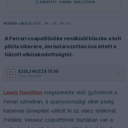
G
KÖVETETT FORRÁS BEÁLLÍTÁSA
HEGEDŰS LÁSZLÓ
/
2026. 06. 16. 08:33
A Ferrari csapatfőnöke rendkívül büszke a brit
pilóta sikerére, ám határozottan óva intett a
túlzott elbizakodottságtól.
SZÓLJ HOZZÁ TE IS!
7 hozzászólás.
Lewis Hamilton
megszerezte első győzelmét a
Ferrari színeiben, a spanyolországi siker pedig
hatalmas ünneplést váltott ki az olasz istállónál.
Frédéric Vasseur csapatfőnök tisztában van a