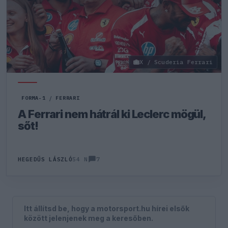
X / Scuderia Ferrari
FORMA-1
/
FERRARI
A Ferrari nem hátrál ki Leclerc mögül,
sőt!
7
HEGEDŰS LÁSZLÓ
54 N
Itt állítsd be, hogy a motorsport.hu hírei elsők
között jelenjenek meg a keresőben.