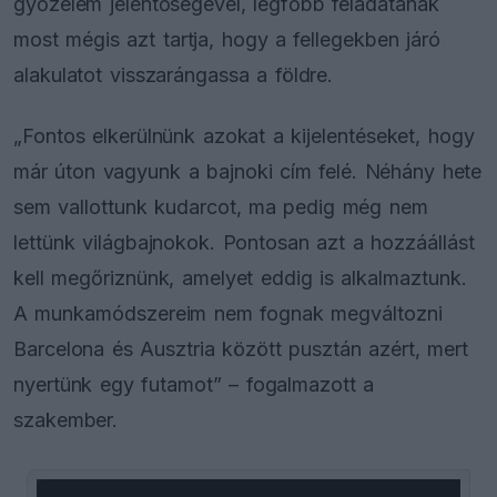
győzelem jelentőségével, legfőbb feladatának
most mégis azt tartja, hogy a fellegekben járó
alakulatot visszarángassa a földre.
„Fontos elkerülnünk azokat a kijelentéseket, hogy
már úton vagyunk a bajnoki cím felé. Néhány hete
sem vallottunk kudarcot, ma pedig még nem
lettünk világbajnokok. Pontosan azt a hozzáállást
kell megőriznünk, amelyet eddig is alkalmaztunk.
A munkamódszereim nem fognak megváltozni
Barcelona és Ausztria között pusztán azért, mert
nyertünk egy futamot” – fogalmazott a
szakember.