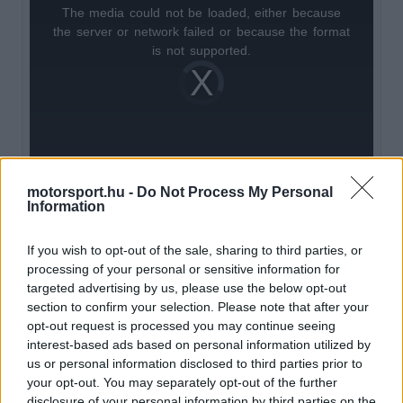
The media could not be loaded, either because
This
the server or network failed or because the format
is
is not supported.
Video
a
Player
is
loading.
modal
window.
motorsport.hu -
Do Not Process My Personal
Information
„Lewis jelenleg rendkívül boldog, ahogyan a
If you wish to opt-out of the sale, sharing to third parties, or
csapat is, az én dolgom viszont az, hogy
processing of your personal or sensitive information for
mindenkit megnyugtassak egy kicsit.
targeted advertising by us, please use the below opt-out
section to confirm your selection. Please note that after your
Természetesen ezen a hétvégén sokat tettünk
opt-out request is processed you may continue seeing
azért, hogy az önbizalma még tovább erősödjön,
interest-based ads based on personal information utilized by
us or personal information disclosed to third parties prior to
két hét múlva Ausztriában azonban mindent
your opt-out. You may separately opt-out of the further
elölről kell kezdenünk.”
disclosure of your personal information by third parties on the