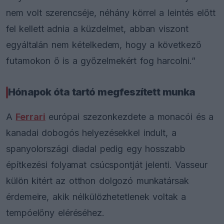
nem volt szerencséje, néhány körrel a leintés előtt
fel kellett adnia a küzdelmet, abban viszont
egyáltalán nem kételkedem, hogy a következő
futamokon ő is a győzelmekért fog harcolni.”
Hónapok óta tartó megfeszített munka
A
Ferrari
európai szezonkezdete a monacói és a
kanadai dobogós helyezésekkel indult, a
spanyolországi diadal pedig egy hosszabb
építkezési folyamat csúcspontját jelenti. Vasseur
külön kitért az otthon dolgozó munkatársak
érdemeire, akik nélkülözhetetlenek voltak a
tempóelőny eléréséhez.