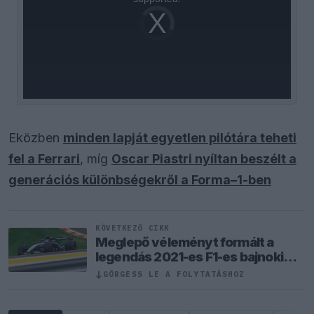
Video
Player
is
loading.
Eközben
minden lapját egyetlen pilótára teheti
fel a Ferrari
, míg
Oscar Piastri nyíltan beszélt a
generációs különbségekről a Forma–1-ben
KÖVETKEZŐ CIKK
Meglepő véleményt formált a
legendás 2021-es F1-es bajnoki
párharcról Antonelli
↓
GÖRGESS LE A FOLYTATÁSHOZ