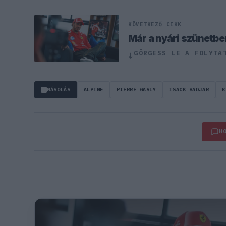
KÖVETKEZŐ CIKK
Már a nyári szünetbe
GÖRGESS LE A FOLYTA
↓
MÁSOLÁS
ALPINE
PIERRE GASLY
ISACK HADJAR
B
H