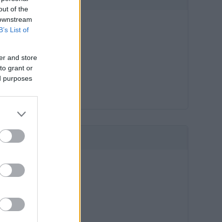
out of the
 downstream
B’s List of
er and store
to grant or
ed purposes
HIRDETÉS