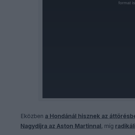
window.
format i
Eközben
a Hondánál hisznek az áttörésbe
Nagydíjra az Aston Martinnal
, míg
radikál