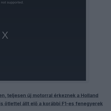
s not supported.
n, teljesen új motorral érkeznek a Holland
is ötlettel állt elő a korábbi F1-es fenegyerek