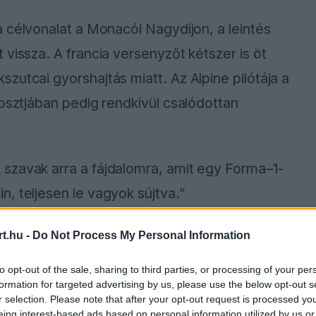
a célvonalat a Monacói Nagydíjon, a leintés
vissza. A francia versenyzőt kétszer is öt
zutcai gyorshajtás miatt. Az Alpine pilótája a
posztjában pedig rendkívül csalódottan
szavak arra a fájdalomra, amit egy Forma–1-
, teljesen le vagyok sújtva.”
t.hu -
Do Not Process My Personal Information
ause the server or network failed or because the
to opt-out of the sale, sharing to third parties, or processing of your per
s not supported.
formation for targeted advertising by us, please use the below opt-out s
r selection. Please note that after your opt-out request is processed y
eing interest-based ads based on personal information utilized by us or