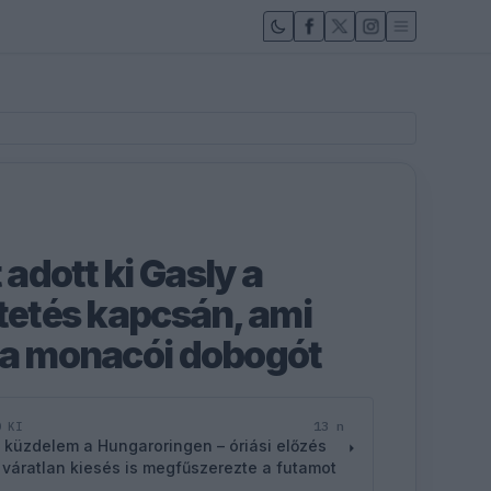
adott ki Gasly a
ntetés kapcsán, ami
 a monacói dobogót
13 n
D KI
 küzdelem a Hungaroringen – óriási előzés
 váratlan kiesés is megfűszerezte a futamot