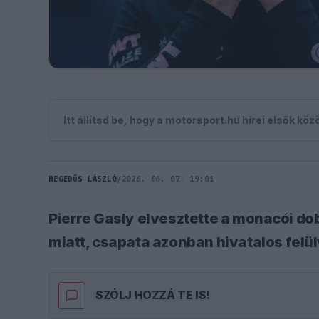
Itt állítsd be, hogy a motorsport.hu hírei elsők kö
HEGEDŰS LÁSZLÓ
/
2026. 06. 07. 19:01
Pierre Gasly elvesztette a monacói do
miatt, csapata azonban hivatalos felülv
SZÓLJ HOZZÁ TE IS!