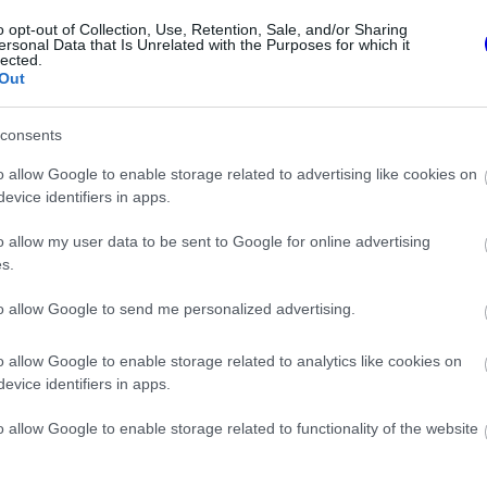
i fogunk az igazunkért” – fogalmazott az
o opt-out of Collection, Use, Retention, Sale, and/or Sharing
ersonal Data that Is Unrelated with the Purposes for which it
lected.
Out
consents
o allow Google to enable storage related to advertising like cookies on
evice identifiers in apps.
o allow my user data to be sent to Google for online advertising
s.
to allow Google to send me personalized advertising.
o allow Google to enable storage related to analytics like cookies on
FORMA-1
tel állt elő a
Kimi Räikkönen, akinek több
evice identifiers in apps.
s fenegyerek
világbajnoki címet kellett volna
nyernie a McLarennel
o allow Google to enable storage related to functionality of the website