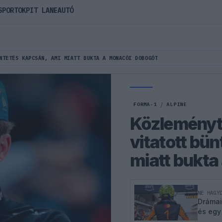
SPORTOK
PIT LANE
AUTÓ
NTETÉS KAPCSÁN, AMI MIATT BUKTA A MONACÓI DOBOGÓT
FORMA-1
/
ALPINE
Közleményt 
vitatott bü
miatt bukta
NE HAGY
Drámai
és egy