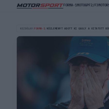
FORMA-1
MOTOGP
F2/F3
MOTOR
KEZDŐLAP
/
FORMA-1
/
KÖZLEMÉNYT ADOTT KI GASLY A VITATOTT BÜ