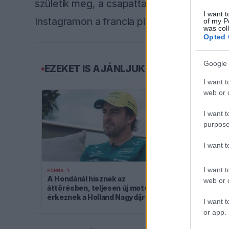
születik meg, a csapattal közösen harcoln
I want t
Instagramon a francia pilóta.
of my P
was col
Opted 
Google 
EZEKET IS AJÁNLJUK
I want t
web or d
I want t
purpose
I want 
I want t
FORMA-1
FORMA-1
A Hondánál hisznek az
Radikális ötlet
web or d
áttörésben, teljesen új motorral
korábbi F1-e
érkeznek a Holland Nagydíjra az
I want t
Aston Martinnal
or app.