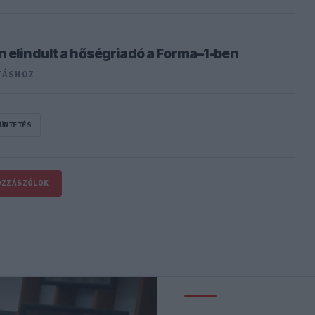
n elindult a hőségriadó a Forma–1-ben
TÁSHOZ
ÜNTETÉS
OZZÁSZÓLOK