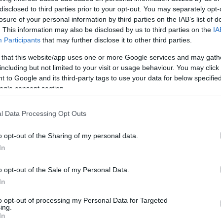
disclosed to third parties prior to your opt-out. You may separately opt-
losure of your personal information by third parties on the IAB’s list of
. This information may also be disclosed by us to third parties on the
IA
Participants
that may further disclose it to other third parties.
 that this website/app uses one or more Google services and may gath
including but not limited to your visit or usage behaviour. You may click 
 to Google and its third-party tags to use your data for below specifi
ogle consent section.
l Data Processing Opt Outs
o opt-out of the Sharing of my personal data.
In
edig csak erre akarok emlékezni. Több ezer
o opt-out of the Sale of my Personal Data.
ról, mindannyian éveken át keményen
In
t, ezért egyáltalán nem érzem igazságosnak,
to opt-out of processing my Personal Data for Targeted
n bízom benne, hogy végül a megfelelő döntés
ing.
In