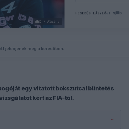
0
HEGEDŰS LÁSZLÓ
61 N
X / Alpine
zött jelenjenek meg a keresőben.
bogóját egy vitatott bokszutcai büntetés
izsgálatot kért az FIA-tól.