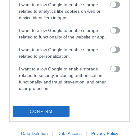
I want to allow Google to enable storage
FORMA-1
related to analytics like cookies on web or
Sergio Perez válthatja Carlos
device identifiers in apps.
Sainzot a Williamsnél
I want to allow Google to enable storage
related to functionality of the website or app.
Bár a szezon vége közeledik, a kihívások még
I want to allow Google to enable storage
nem értek véget. A december 9-i, Pirelli által
related to personalization.
szervezett szezonzáró teszttel már a 2026-os új
I want to allow Google to enable storage
related to security, including authentication
korszakra készül majd a mezőny, de előtte még
functionality and fraud prevention, and other
egy utolsó verseny vár Hamiltonra.
user protection.
Összecsap az utóddal
CONFIRM
Az Abu-Dzabiban sorra kerülő futam nem csak a
bajnoki címért zajló küzdelem, hanem egy
Data Deletion
Data Access
Privacy Policy