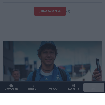
HOZZÁSZÓLOK
(1)
KEZDŐLAP
HÍREK
VIDEÓK
TABELLA
MENÜ
FORMA-1
/
MERCEDES