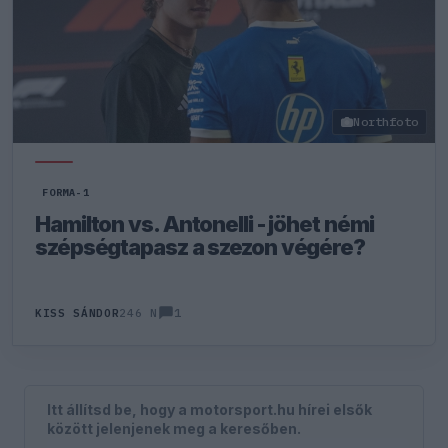
Northfoto
FORMA-1
Hamilton vs. Antonelli - jöhet némi
szépségtapasz a szezon végére?
1
KISS SÁNDOR
246 N
Itt állítsd be, hogy a motorsport.hu hírei elsők
között jelenjenek meg a keresőben.