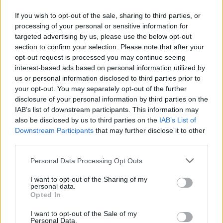
The media could not be loaded, either because
This
If you wish to opt-out of the sale, sharing to third parties, or
the server or network failed or because the format
processing of your personal or sensitive information for
is
is not supported.
targeted advertising by us, please use the below opt-out
Video
a
Player
section to confirm your selection. Please note that after your
is
loading.
opt-out request is processed you may continue seeing
modal
interest-based ads based on personal information utilized by
window.
us or personal information disclosed to third parties prior to
your opt-out. You may separately opt-out of the further
disclosure of your personal information by third parties on the
IAB’s list of downstream participants. This information may
also be disclosed by us to third parties on the
IAB’s List of
A szezon hajrájában Hamilton egyre inkább
Downstream Participants
that may further disclose it to other
third parties.
beletörődni látszik a helyzetébe. A Katari
Nagydíjon, ahol a
Ferrari
autója az egyik
Please note that this website/app uses one or more Google
Personal Data Processing Opt Outs
services and may gather and store information including but
leggyengébb teljesítményét nyújtotta, a brit pilóta
not limited to your visit or usage behaviour. You may click to
I want to opt-out of the Sharing of my
personal data.
grant or deny consent to Google and its third-party tags to
és Charles Leclerc is küszködött a pályán
Opted In
use your data for below specified purposes in below Google
maradással. Az SF-25 szinte vezethetetlen volt, a
consent section.
I want to opt-out of the Sale of my
Personal Data.
problémák pedig nem csupán az autóban, hanem