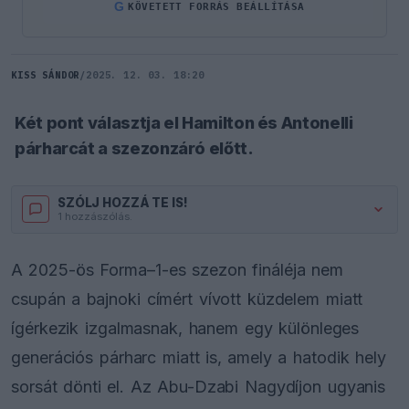
G
KÖVETETT FORRÁS BEÁLLÍTÁSA
KISS SÁNDOR
/
2025. 12. 03. 18:20
Két pont választja el Hamilton és Antonelli
párharcát a szezonzáró előtt.
SZÓLJ HOZZÁ TE IS!
1 hozzászólás.
A 2025-ös Forma–1-es szezon fináléja nem
csupán a bajnoki címért vívott küzdelem miatt
ígérkezik izgalmasnak, hanem egy különleges
generációs párharc miatt is, amely a hatodik hely
sorsát dönti el. Az Abu-Dzabi Nagydíjon ugyanis