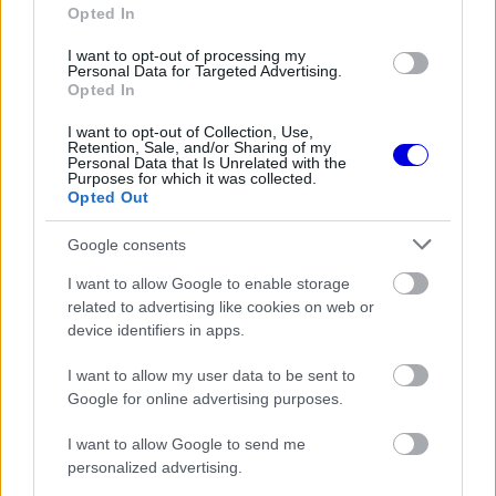
Opted In
a 2022-ben bevezetett technikai szabályokban is
I want to opt-out of processing my
gyökereznek, amelyek azóta is nehézségeket
Personal Data for Targeted Advertising.
Opted In
okoznak a maranellói csapatnak.
I want to opt-out of Collection, Use,
Retention, Sale, and/or Sharing of my
Personal Data that Is Unrelated with the
EZEKET IS AJÁNLJUK
Purposes for which it was collected.
Opted Out
Google consents
FORMA-1
A Ferrari olyan útra lépett amely
I want to allow Google to enable storage
évekre meghatározhatja a sikerét
related to advertising like cookies on web or
device identifiers in apps.
I want to allow my user data to be sent to
FORMA-1
A B-konstrukció csak a kezdet
Google for online advertising purposes.
volt, agresszív fejlesztési rohamot
indít az Aston Martin
I want to allow Google to send me
personalized advertising.