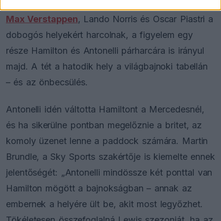
szimbolikus párharc helyszíne is lesz. Miközben
Max Verstappen
, Lando Norris és Oscar Piastri a
dobogós helyekért harcolnak, a figyelem egy
része Hamilton és Antonelli párharcára is irányul
majd. A tét a hatodik hely a világbajnoki tabellán
– és az önbecsülés.
Antonelli idén váltotta Hamiltont a Mercedesnél,
és ha sikerülne pontban megelőznie a britet, az
komoly üzenet lenne a paddock számára. Martin
Brundle, a Sky Sports szakértője is kiemelte ennek
jelentőségét: „Antonelli mindössze két ponttal van
Hamilton mögött a bajnokságban – annak az
embernek a helyére ült be, akit most legyőzhet.
Tökéletesen összefoglalná Lewis szezonját, ha az