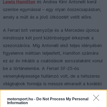
Lewis Hamilton
és Andrea Kimi Antonelli kerül
szembe egymással – egy olyan összecsapásban,
amely a múlt és a jövő ütközetét vetíti előre.
A Ferrari brit versenyzője és a Mercedes újonca
mindössze két pont különbséggel érkeznek a
szezonzáróra. Míg Antonelli első teljes idényében
figyelemre méltóan teljesített, Hamilton számára
ez az év inkább a csalódások sorozataként vonul
be a történelembe. A Ferrari SF-25-ös
versenyképessége hullámzó volt, de a hétszeres
világbajnok formája is messze elmaradt a korábbi
évektől.
motorsport.hu -
Do Not Process My Personal
Information