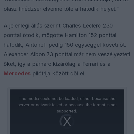
olasz tinédzser elvenné tőle a hatodik helyet.”
A jelenlegi állás szerint Charles Leclerc 230
ponttal ötödik, mögötte Hamilton 152 ponttal
hatodik, Antonelli pedig 150 egységgel követi őt.
Alexander Albon 73 ponttal már nem veszélyezteti
őket, így a párharc kizárólag a Ferrari és a
Mercedes
pilótája között dől el.
This
is
a
The media could not be loaded, either because the
modal
window.
server or network failed or because the format is not
supported.
Video
Player
is
loading.