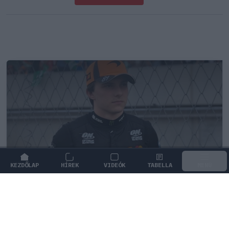
KEZDŐLAP
HÍREK
VIDEÓK
TABELLA
MENÜ
FORMA-1
/
MCLAREN
Amikor az F1-ben nem szavakkal
rendezték le az ütközést