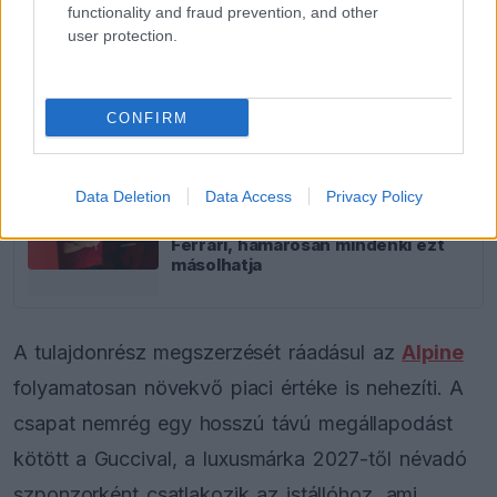
functionality and fraud prevention, and other
user protection.
FORMA-1
A Hondánál hisznek az áttörésben,
teljesen új motorral érkeznek a
CONFIRM
Holland Nagydíjra az Aston
Martinnal
Data Deletion
Data Access
Privacy Policy
FORMA-1
Kockázatos ötlettel villant a
Ferrari, hamarosan mindenki ezt
másolhatja
A tulajdonrész megszerzését ráadásul az
Alpine
folyamatosan növekvő piaci értéke is nehezíti. A
csapat nemrég egy hosszú távú megállapodást
kötött a Guccival, a luxusmárka 2027-től névadó
szponzorként csatlakozik az istállóhoz, ami