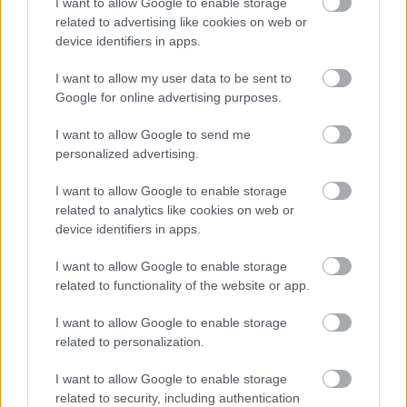
I want to allow Google to enable storage
Mercedes tűnt a legnagyobb esélyesnek, hiszen a
related to advertising like cookies on web or
német gyártó immár erőforrásokat is szállít
device identifiers in apps.
enstone-iak számára. Toto Wolffék érdeklődése
I want to allow my user data to be sent to
logikus lépésnek számított, a vételár viszont végül
Google for online advertising purposes.
túl magasnak bizonyult, így
a stuttgarti márka
I want to allow Google to send me
letett a vásárlásról
. Ez a visszalépés elméletben
personalized advertising.
megnyitotta az utat Horner előtt, ám a Renault
I want to allow Google to enable storage
elutasító magatartása miatt a helyzet továbbra
related to analytics like cookies on web or
device identifiers in apps.
sem kedvező a számára.
I want to allow Google to enable storage
related to functionality of the website or app.
EZEKET IS AJÁNLJUK
I want to allow Google to enable storage
related to personalization.
FORMA-1
Zéró kifogás az Alpine-nál, a
McLaren és a Ferrari a
I want to allow Google to enable storage
célkeresztben
related to security, including authentication