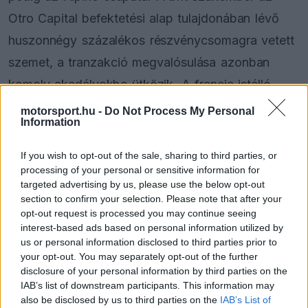
Otro Capital befektetési alap tulajdonában lévő
huszonnégy százalékos részvénycsomagra vetett
szemet, a tranzakció megvalósulása azonban
komoly akadályokba ütközik. A francia istálló
mögött álló Renault vezetősége ugyanis hallani
motorsport.hu -
Do Not Process My Personal
Information
sem akar a korábbi csapatfőnök érkezéséről.
If you wish to opt-out of the sale, sharing to third parties, or
A Motorsport Italia értesülései szerint a francia
processing of your personal or sensitive information for
targeted advertising by us, please use the below opt-out
autógyártó ellenállása egyértelműen a múltbéli
section to confirm your selection. Please note that after your
sérelmekre vezethető vissza. A
Red Bull
és a
opt-out request is processed you may continue seeing
interest-based ads based on personal information utilized by
Renault közös évei alatt Horner rendszeresen és
us or personal information disclosed to third parties prior to
kíméletlenül kritizálta a motorrészleg munkáját,
your opt-out. You may separately opt-out of the further
disclosure of your personal information by third parties on the
ezeket a megjegyzéseket pedig a márka jelenlegi
IAB’s list of downstream participants. This information may
irányítói a mai napig nem felejtették el. Ez a
also be disclosed by us to third parties on the
IAB’s List of