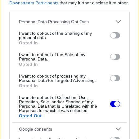
Downstream Participants
that may further disclose it to other
feszült viszony jelentheti a legnagyobb gátat a
third parties.
potenciális üzlet nyélbe ütése előtt.
Please note that this website/app uses one or more Google
Personal Data Processing Opt Outs
services and may gather and store information including but
not limited to your visit or usage behaviour. You may click to
I want to opt-out of the Sharing of my
personal data.
grant or deny consent to Google and its third-party tags to
The media could not be loaded, either because
This
Opted In
use your data for below specified purposes in below Google
the server or network failed or because the format
is
consent section.
is not supported.
I want to opt-out of the Sale of my
Personal Data.
Video
a
Opted In
Player
is
loading.
modal
I want to opt-out of processing my
Personal Data for Targeted Advertising.
window.
Opted In
I want to opt-out of Collection, Use,
Retention, Sale, and/or Sharing of my
Personal Data that Is Unrelated with the
Purposes for which it was collected.
Wolffék kihátráltak az üzletből
Opted Out
Google consents
A részvénycsomag megszerzéséért sokáig a