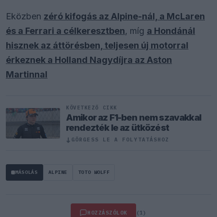
Eközben
zéró kifogás az Alpine-nál, a McLaren
és a Ferrari a célkeresztben
, míg
a Hondánál
hisznek az áttörésben, teljesen új motorral
érkeznek a Holland Nagydíjra az Aston
Martinnal
KÖVETKEZŐ CIKK
Amikor az F1-ben nem szavakkal
rendezték le az ütközést
↓
GÖRGESS LE A FOLYTATÁSHOZ
MÁSOLÁS
ALPINE
TOTO WOLFF
HOZZÁSZÓLOK
(1)