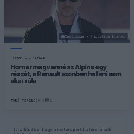
Instagram / Christian Horner
FORMA-1
/
ALPINE
Horner megvenné az Alpine egy
részét, a Renault azonban hallani sem
akar róla
1
TÖRŐ FERENC
68 N
Itt állítsd be, hogy a motorsport.hu hírei elsők