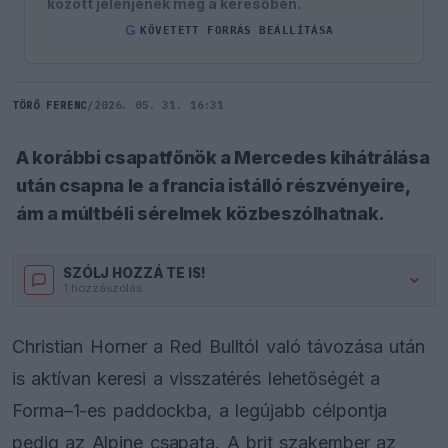
között jelenjenek meg a keresőben.
G
KÖVETETT FORRÁS BEÁLLÍTÁSA
TÖRŐ FERENC
/
2026. 05. 31. 16:31
A korábbi csapatfőnök a Mercedes kihátrálása
után csapna le a francia istálló részvényeire,
ám a múltbéli sérelmek közbeszólhatnak.
SZÓLJ HOZZÁ TE IS!
1 hozzászólás.
Christian Horner a Red Bulltól való távozása után
is aktívan keresi a visszatérés lehetőségét a
Forma–1-es paddockba, a legújabb célpontja
pedig az Alpine csapata. A brit szakember az