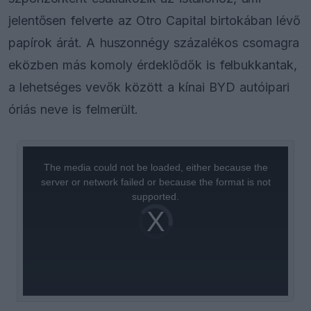
jelentősen felverte az Otro Capital birtokában lévő
papírok árát. A huszonnégy százalékos csomagra
eközben más komoly érdeklődők is felbukkantak,
a lehetséges vevők között a kínai BYD autóipari
óriás neve is felmerült.
This
is
a
The media could not be loaded, either because the
modal
window.
server or network failed or because the format is not
supported.
Video
Player
is
loading.