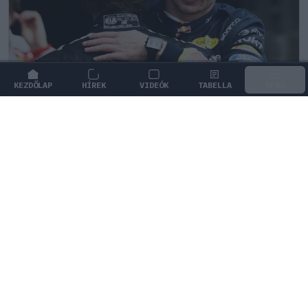
KEZDŐLAP
HÍREK
VIDEÓK
TABELLA
MENÜ
FORMA-1
/
MCLAREN
Meggondolta magát a McLaren Max
Verstappen átigazolásával
kapcsolatban
A McLaren a hírek szerint mégsem készen áll
megfizetni Max Verstappen hatalmas fizetési igényét,
így elakadhatnak a tárgyalások.
0
HEGEDŰS LÁSZLÓ
30 P