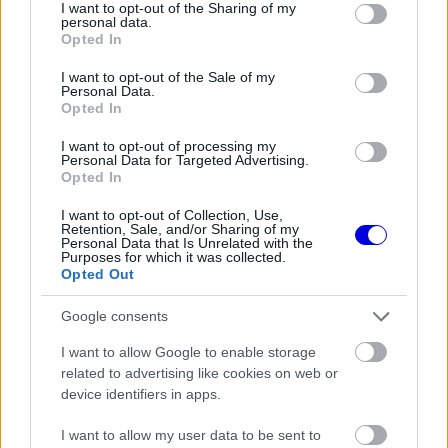
not limited to your visit or usage behaviour. You may click to
I want to opt-out of the Sharing of my
personal data.
grant or deny consent to Google and its third-party tags to
Opted In
use your data for below specified purposes in below Google
FORMA-1
consent section.
Itt az FIA bejelentése: Egy
I want to opt-out of the Sale of my
Personal Data.
szombati futam is vár a mezőnyre
Opted In
I want to opt-out of processing my
Personal Data for Targeted Advertising.
Opted In
FORMA-1
Titkos kísérletek a Mercedesnél,
mégis elvetették a Ferrari nagy
I want to opt-out of Collection, Use,
trükkjét
Retention, Sale, and/or Sharing of my
Personal Data that Is Unrelated with the
Purposes for which it was collected.
Opted Out
FORMA-1
Google consents
Max Verstappen végre elárulta,
elhagyja-e a Forma-1-et
I want to allow Google to enable storage
related to advertising like cookies on web or
device identifiers in apps.
Az
AutoRacer
szerint sokkal valószínűbb, hogy a
I want to allow my user data to be sent to