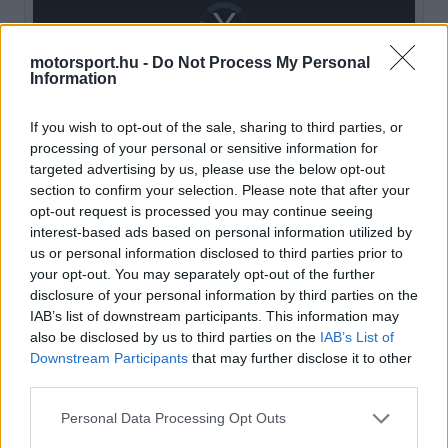
Video
a
Player
is
loading.
modal
motorsport.hu -
Do Not Process My Personal
Information
window.
If you wish to opt-out of the sale, sharing to third parties, or
processing of your personal or sensitive information for
targeted advertising by us, please use the below opt-out
A spanyolországi hőség miatt kezdetben a magas
section to confirm your selection. Please note that after your
opt-out request is processed you may continue seeing
hőmérsékletet okolták a mérnökök, ám ez az
interest-based ads based on personal information utilized by
elmélet csak részben állja meg a helyét. Amikor
us or personal information disclosed to third parties prior to
your opt-out. You may separately opt-out of the further
George Russell Kanadában kényszerült feladni a
disclosure of your personal information by third parties on the
küzdelmet, jóval hűvösebb volt az időjárás, így a
IAB’s list of downstream participants. This information may
also be disclosed by us to third parties on the
IAB’s List of
meghibásodások hátterében nem csupán a
Downstream Participants
that may further disclose it to other
túlmelegedés áll.
third parties.
Please note that this website/app uses one or more Google
Personal Data Processing Opt Outs
services and may gather and store information including but
EZEKET IS AJÁNLJUK