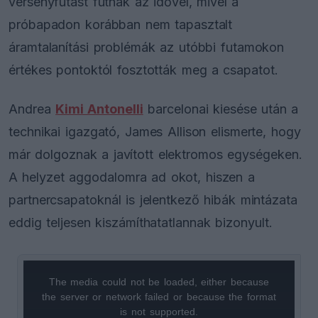
versenyfutást futnak az idővel, mivel a
próbapadon korábban nem tapasztalt
áramtalanítási problémák az utóbbi futamokon
értékes pontoktól fosztották meg a csapatot.
Andrea
Kimi Antonelli
barcelonai kiesése után a
technikai igazgató, James Allison elismerte, hogy
már dolgoznak a javított elektromos egységeken.
A helyzet aggodalomra ad okot, hiszen a
partnercsapatoknál is jelentkező hibák mintázata
eddig teljesen kiszámíthatatlannak bizonyult.
The media could not be loaded, either because
This
the server or network failed or because the format
is
is not supported.