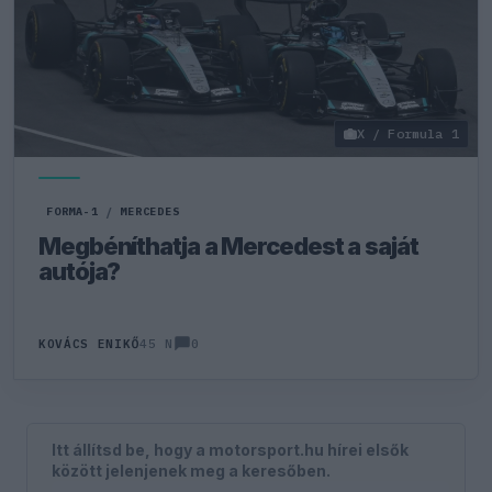
X / Formula 1
FORMA-1
/
MERCEDES
Megbéníthatja a Mercedest a saját
autója?
0
KOVÁCS ENIKŐ
45 N
Itt állítsd be, hogy a motorsport.hu hírei elsők
között jelenjenek meg a keresőben.