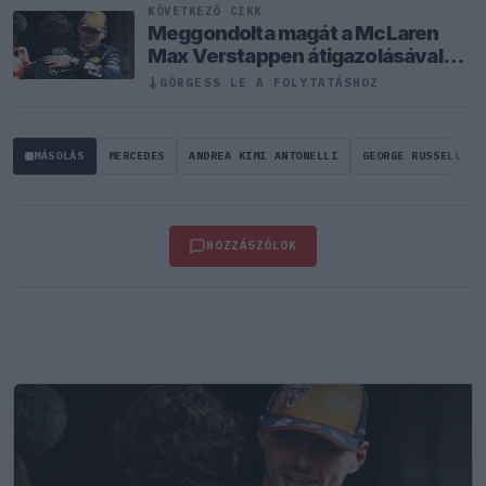
KÖVETKEZŐ CIKK
Meggondolta magát a McLaren
Max Verstappen átigazolásával
kapcsolatban
GÖRGESS LE A FOLYTATÁSHOZ
↓
MÁSOLÁS
MERCEDES
ANDREA KIMI ANTONELLI
GEORGE RUSSELL
HOZZÁSZÓLOK