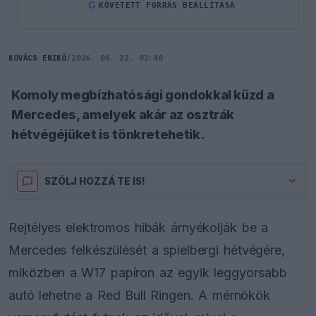
G
KÖVETETT FORRÁS BEÁLLÍTÁSA
KOVÁCS ENIKŐ
/
2026. 06. 22. 02:40
Komoly megbízhatósági gondokkal küzd a
Mercedes, amelyek akár az osztrák
hétvégéjüket is tönkretehetik.
SZÓLJ HOZZÁ TE IS!
Rejtélyes elektromos hibák árnyékolják be a
Mercedes felkészülését a spielbergi hétvégére,
miközben a W17 papíron az egyik leggyorsabb
autó lehetne a Red Bull Ringen. A mérnökök