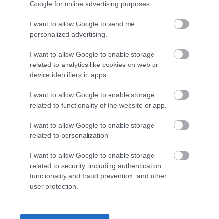
Google for online advertising purposes.
valós versenykörülmények közötti extrém
rázkódások okozzák a galibát. Az energiatároló
I want to allow Google to send me
personalized advertising.
és annak csatlakozói menet közben folyamatos
I want to allow Google to enable storage
terhelésnek vannak kitéve, a kemény kerékvetők,
related to analytics like cookies on web or
a kompressziók, valamint a függőleges irányú
device identifiers in apps.
erők pedig olyan feszültséget generálhatnak,
I want to allow Google to enable storage
amelyet a szimulációk során képtelenség volt
related to functionality of the website or app.
modellezni.
I want to allow Google to enable storage
related to personalization.
Ez a feltételezés megmagyarázná, miért
I want to allow Google to enable storage
tapasztalnak a pilóták látszólag véletlenszerűen
related to security, including authentication
jelentkező, hirtelen elsötétüléseket. A hiba
functionality and fraud prevention, and other
user protection.
ráadásul nem kezelhető menet közben, a
folyamatos csereberék miatt pedig a versenyzőket