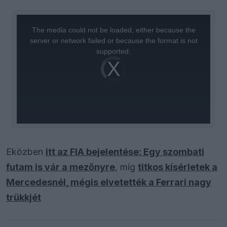
This
is
a
The media could not be loaded, either because the
modal
window.
server or network failed or because the format is not
supported.
Video
Player
is
loading.
Eközben
itt az FIA bejelentése: Egy szombati
futam is vár a mezőnyre
, míg
titkos kísérletek a
Mercedesnél, mégis elvetették a Ferrari nagy
trükkjét