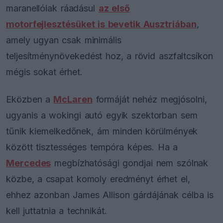
maranellóiak ráadásul
az első
motorfejlesztésüket is bevetik Ausztriában
,
amely ugyan csak minimális
teljesítménynövekedést hoz, a rövid aszfaltcsíkon
mégis sokat érhet.
Eközben a
McLaren
formáját nehéz megjósolni,
ugyanis a wokingi autó egyik szektorban sem
tűnik kiemelkedőnek, ám minden körülmények
között tisztességes tempóra képes. Ha a
Mercedes
megbízhatósági gondjai nem szólnak
közbe, a csapat komoly eredményt érhet el,
ehhez azonban James Allison gárdájának célba is
kell juttatnia a technikát.