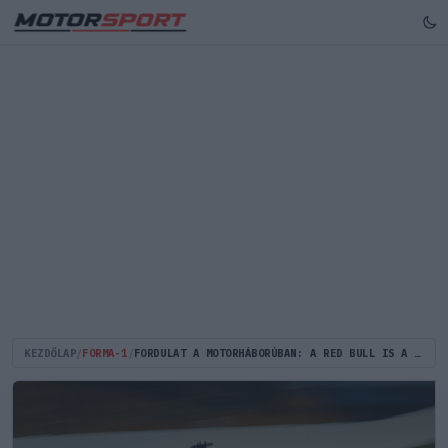
KEZDŐLAP
/
FORMA-1
/
FORDULAT A MOTORHÁBORÚBAN: A RED BULL IS A FERRARI OLDALÁRA ÁLLT, SZINTE BIZTOS, HOGY UGROTT A MERCEDES ELŐNYE