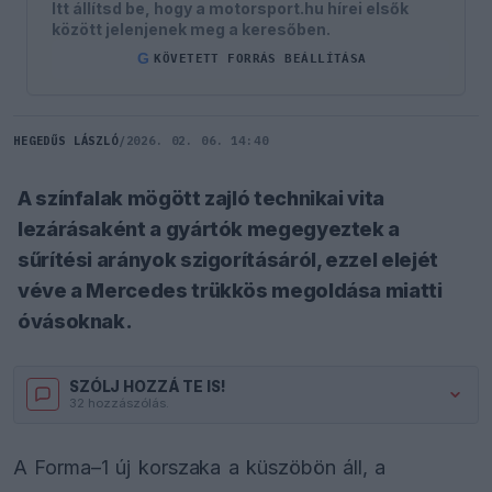
Itt állítsd be, hogy a motorsport.hu hírei elsők
között jelenjenek meg a keresőben.
G
KÖVETETT FORRÁS BEÁLLÍTÁSA
HEGEDŰS LÁSZLÓ
/
2026. 02. 06. 14:40
A színfalak mögött zajló technikai vita
lezárásaként a gyártók megegyeztek a
sűrítési arányok szigorításáról, ezzel elejét
véve a Mercedes trükkös megoldása miatti
óvásoknak.
SZÓLJ HOZZÁ TE IS!
32 hozzászólás.
A Forma–1 új korszaka a küszöbön áll, a