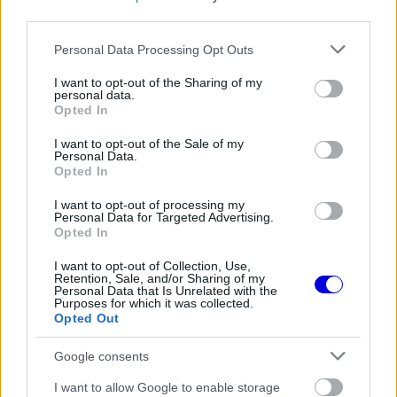
third parties.
FORMA-1
A saját protezsáltja állhat Max
Please note that this website/app uses one or more Google
Personal Data Processing Opt Outs
Verstappen útjába a jövőben
services and may gather and store information including but
not limited to your visit or usage behaviour. You may click to
I want to opt-out of the Sharing of my
personal data.
grant or deny consent to Google and its third-party tags to
Opted In
use your data for below specified purposes in below Google
consent section.
I want to opt-out of the Sale of my
Personal Data.
Opted In
I want to opt-out of processing my
Personal Data for Targeted Advertising.
Opted In
I want to opt-out of Collection, Use,
Retention, Sale, and/or Sharing of my
Personal Data that Is Unrelated with the
Purposes for which it was collected.
Opted Out
Google consents
I want to allow Google to enable storage