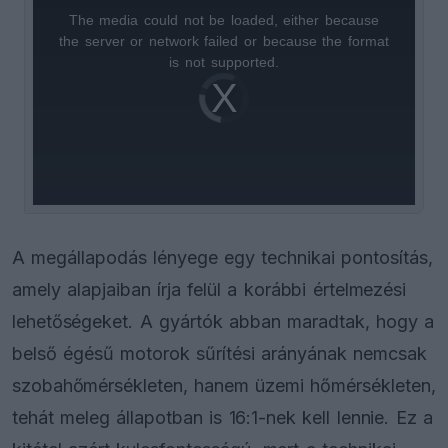
The media could not be loaded, either because
This
the server or network failed or because the format
is
is not supported.
Video
a
Player
is
loading.
modal
window.
A megállapodás lényege egy technikai pontosítás,
amely alapjaiban írja felül a korábbi értelmezési
lehetőségeket. A gyártók abban maradtak, hogy a
belső égésű motorok sűrítési arányának nemcsak
szobahőmérsékleten, hanem üzemi hőmérsékleten,
tehát meleg állapotban is 16:1-nek kell lennie. Ez a