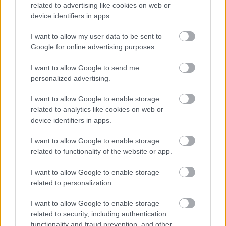
related to advertising like cookies on web or
device identifiers in apps.
I want to allow my user data to be sent to
Google for online advertising purposes.
I want to allow Google to send me
personalized advertising.
I want to allow Google to enable storage
related to analytics like cookies on web or
A politikai erőviszonyok átrendeződése nélkül
device identifiers in apps.
aligha születhetett volna meg ez a döntés, ám a
I want to allow Google to enable storage
játszma egyik legérdekesebb fordulatát a Red Bull
related to functionality of the website or app.
Powertrains szolgáltatta, amely a barcelonai
I want to allow Google to enable storage
teszteket követően úgy döntött, feladja semleges
related to personalization.
álláspontját, és a milton keynes-i motorgyártó is
I want to allow Google to enable storage
csatlakozott a Honda, a Ferrari és az Audi alkotta
related to security, including authentication
functionality and fraud prevention, and other