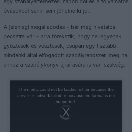
egy szabályértelmezési háborúból és a folyamatos
óvásokból senki sem jöhetne ki jól.
A jelenlegi megállapodás – bár még hivatalos
pecsétre vár – arra törekszik, hogy ne legyenek
győztesek és vesztesek, csupán egy tisztább,
mindenki által elfogadott szabályrendszer, még ha
ehhez a szabálykönyv újraírására is van szükség.
This
is
a
The media could not be loaded, either because the
modal
window.
server or network failed or because the format is not
supported.
Video
Player
is
loading.