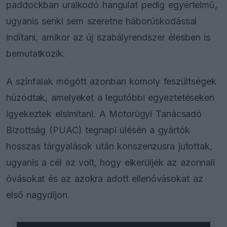
paddockban uralkodó hangulat pedig egyértelmű,
ugyanis senki sem szeretne háborúskodással
indítani, amikor az új szabályrendszer élesben is
bemutatkozik.
A színfalak mögött azonban komoly feszültségek
húzódtak, amelyeket a legutóbbi egyeztetéseken
igyekeztek elsimítani. A Motorügyi Tanácsadó
Bizottság (PUAC) tegnapi ülésén a gyártók
hosszas tárgyalások után konszenzusra jutottak,
ugyanis a cél az volt, hogy elkerüljék az azonnali
óvásokat és az azokra adott ellenóvásokat az
első nagydíjon.