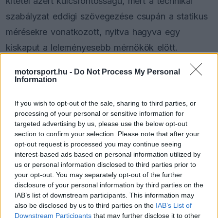
kitétel azért kulcsfontosságú, mert a technikai
szabályzat eddigi szövegezése csupán a statikus
mérésekre vonatkozott, nyitva hagyva egy
kiskaput a leleményesebb mérnökök előtt.
motorsport.hu -
Do Not Process My Personal
EZEKET IS AJÁNLJUK
Information
If you wish to opt-out of the sale, sharing to third parties, or
FORMA-1
processing of your personal or sensitive information for
Sainz visszatérne a Red Bullhoz,
targeted advertising by us, please use the below opt-out
ahol a győzelemért harcolhatna
section to confirm your selection. Please note that after your
opt-out request is processed you may continue seeing
interest-based ads based on personal information utilized by
us or personal information disclosed to third parties prior to
FORMA-1
Kockázatos ötlettel villant a
your opt-out. You may separately opt-out of the further
Ferrari, hamarosan mindenki ezt
disclosure of your personal information by third parties on the
másolhatja
IAB’s list of downstream participants. This information may
also be disclosed by us to third parties on the
IAB’s List of
Downstream Participants
that may further disclose it to other