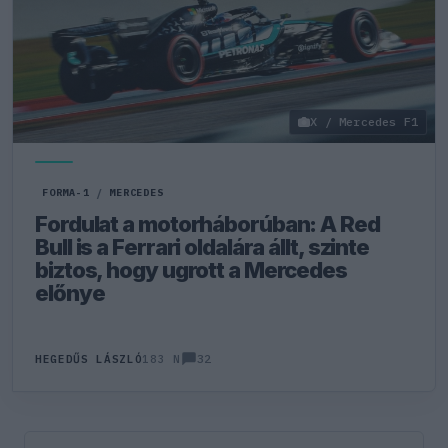
X / Mercedes F1
FORMA-1
/
MERCEDES
Fordulat a motorháborúban: A Red
Bull is a Ferrari oldalára állt, szinte
biztos, hogy ugrott a Mercedes
előnye
32
HEGEDŰS LÁSZLÓ
183 N