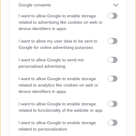
Google consents
FORMA-1
Zéró kifogás az Alpine-nál, a
I want to allow Google to enable storage
McLaren és a Ferrari a
célkeresztben
related to advertising like cookies on web or
device identifiers in apps.
I want to allow my user data to be sent to
Google for online advertising purposes.
FORMA-1
Sainz visszatérne a Red Bullhoz,
ahol a győzelemért harcolhatna
I want to allow Google to send me
personalized advertising.
I want to allow Google to enable storage
„Bizonyosan vannak területek, ahol Max valóban
related to analytics like cookies on web or
device identifiers in apps.
fenomenális. Ugyanakkor nyilvánvaló, hogy nem
volt csapattársa, aki bármilyen módon kihívást
I want to allow Google to enable storage
related to functionality of the website or app.
jelenthetett volna neki. Ez nyilvánvalóan
I want to allow Google to enable storage
megkönnyíti az életét. Verstappen ezért nem érez
related to personalization.
nyomást. Nem kell házon belüli csatát vívnia, nem