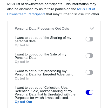
IAB’s list of downstream participants. This information may
also be disclosed by us to third parties on the
IAB’s List of
Downstream Participants
that may further disclose it to other
A háttérben közrejátszhattak korábbi
third parties.
megjegyzései is a Red Bulltól 2024 végén
Please note that this website/app uses one or more Google
Personal Data Processing Opt Outs
menesztett, 2026-ban Cadillackel visszatérő hazai
services and may gather and store information including but
not limited to your visit or usage behaviour. You may click to
I want to opt-out of the Sharing of my
hős, Sergio Pérez teljesítményéről. A Grand Prix
personal data.
grant or deny consent to Google and its third-party tags to
Opted In
Newsnak nyilatkozva Norris így értékelte Max
use your data for below specified purposes in below Google
consent section.
Verstappen helyzetét és közvetve Pérez szerepét:
I want to opt-out of the Sale of my
Personal Data.
Opted In
EZEKET IS AJÁNLJUK
I want to opt-out of processing my
Personal Data for Targeted Advertising.
Opted In
FORMA-1
A McLaren korábbi szerelője
I want to opt-out of Collection, Use,
kitálalt Hamilton F1-es
Retention, Sale, and/or Sharing of my
Personal Data that Is Unrelated with the
debütálásáról
Purposes for which it was collected.
Opted Out