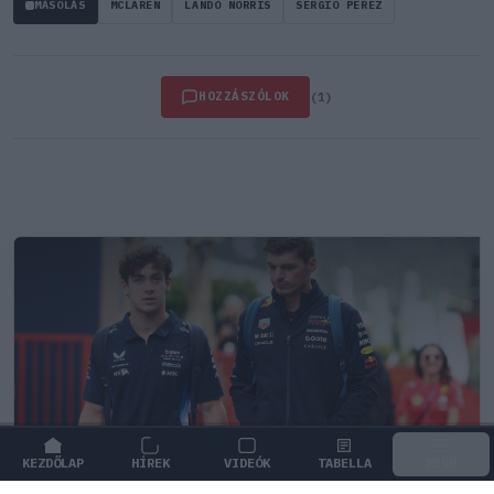
MÁSOLÁS
MCLAREN
LANDO NORRIS
SERGIO PEREZ
HOZZÁSZÓLOK
(1)
KEZDŐLAP
HÍREK
VIDEÓK
TABELLA
MENÜ