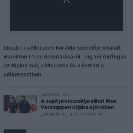
is
loading.
Eközben
a McLaren korábbi szerelője kitálalt
Hamilton F1-es debütálásáról
, míg
zéró kifogás
az Alpine-nál, a McLaren és a Ferrari a
célkeresztben
KÖVETKEZŐ CIKK
A saját protezsáltja állhat Max
Verstappen útjába a jövőben
↓
GÖRGESS LE A FOLYTATÁSHOZ