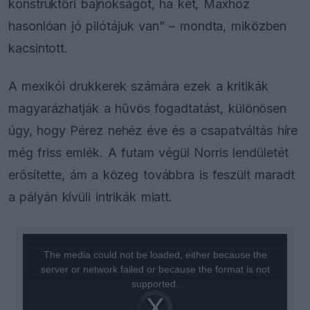
konstruktőri bajnokságot, ha két, Maxhoz
hasonlóan jó pilótájuk van” – mondta, miközben
kacsintott.
A mexikói drukkerek számára ezek a kritikák
magyarázhatják a hűvös fogadtatást, különösen
úgy, hogy Pérez nehéz éve és a csapatváltás híre
még friss emlék. A futam végül Norris lendületét
erősítette, ám a közeg továbbra is feszült maradt
a pályán kívüli intrikák miatt.
This
is
a
The media could not be loaded, either because the
modal
window.
server or network failed or because the format is not
supported.
Video
Player