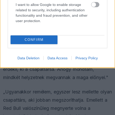
I want to allow Google to enable storage
kell legyőznie senkit."
related to security, including authentication
functionality and fraud prevention, and other
„Ez természetesen ad némi kényelmet. Persze
user protection.
mindkét helyzetnek vannak előnyei és hátrányai,
és ő meg is oldotta. De közben hiányzott mellőle
CONFIRM
valaki, aki még tovább hajthatná, és aki a
beállításokkal más utakat próbálhatna ki. Biztos
Data Deletion
Data Access
Privacy Policy
vagyok benne, hogy Max azt mondaná, nem
érdekli, ki a csapattársa. Ahogy mondtam,
mindkét helyzetnek megvannak a maga előnyei."
„Ugyanakkor remélem, egyszer lesz mellette olyan
csapattárs, aki jobban megszoríthatja. Emellett a
Red Bull valószínűleg megnyerte volna a