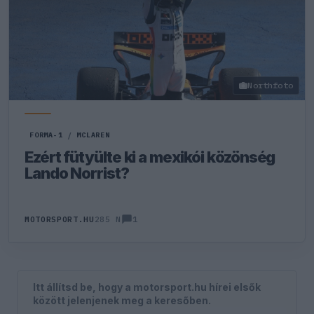
Northfoto
FORMA-1
/
MCLAREN
Ezért fütyülte ki a mexikói közönség
Lando Norrist?
1
MOTORSPORT.HU
285 N
Itt állítsd be, hogy a motorsport.hu hírei elsők
között jelenjenek meg a keresőben.