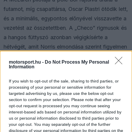
futamot, míg csapattársa, Oscar Piastri ötödik lett,
és a minimális, egypontos előnyével visszavette a
vezetést az összetettben. A „Checo” rigmusok és
a hangos füttyszó azonban végigkísérte a
hétvégét, amit Norris elmondása szerint figyelmen
kívül akart hagyni, mert a címre koncentrál.
motorsport.hu -
Do Not Process My Personal
Information
The media could not be loaded, either because
If you wish to opt-out of the sale, sharing to third parties, or
This
the server or network failed or because the format
processing of your personal or sensitive information for
is
is not supported.
targeted advertising by us, please use the below opt-out
section to confirm your selection. Please note that after your
Video
a
Player
opt-out request is processed you may continue seeing
is
loading.
modal
interest-based ads based on personal information utilized by
us or personal information disclosed to third parties prior to
window.
your opt-out. You may separately opt-out of the further
disclosure of your personal information by third parties on the