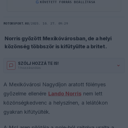
G
KÖVETETT FORRÁS BEÁLLÍTÁSA
MOTORSPORT.HU
/
2025. 10. 27. 09:29
Norris győzött Mexikóvárosban, de a helyi
közönség többször is kifütyülte a britet.
SZÓLJ HOZZÁ TE IS!
1 hozzászólás.
A Mexikóvárosi Nagydíjon aratott fölényes
győzelme ellenére
Lando Norris
nem lett
közönségkedvenc a helyszínen, a lelátókon
gyakran kifütyülték.
A McLaren pilótája a pole-ból rajtolva uralta a