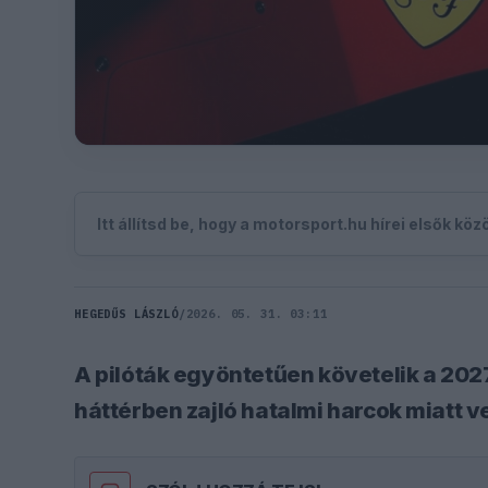
Itt állítsd be, hogy a motorsport.hu hírei elsők kö
HEGEDŰS LÁSZLÓ
/
2026. 05. 31. 03:11
A pilóták egyöntetűen követelik a 20
háttérben zajló hatalmi harcok miatt 