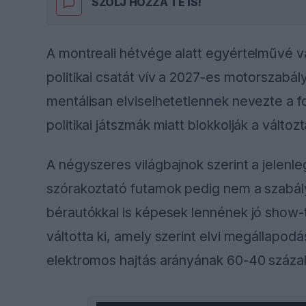
SZÓLJ HOZZÁ TE IS!
A montreali hétvége alatt egyértelművé v
politikai csatát vív a 2027-es motorszabál
mentálisan elviselhetetlennek nevezte a 
politikai játszmák miatt blokkolják a változ
A négyszeres világbajnok szerint a jelenl
szórakoztató futamok pedig nem a szabály
bérautókkal is képesek lennének jó show-t 
váltotta ki, amely szerint elvi megállapod
elektromos hajtás arányának 60-40 száza