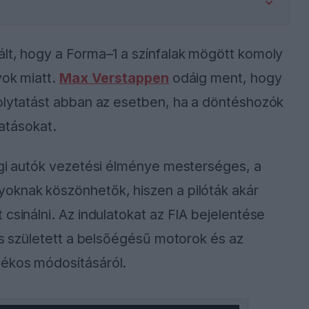
ált, hogy a Forma–1 a színfalak mögött komoly
yok miatt.
Max Verstappen
odáig ment, hogy
folytatást abban az esetben, ha a döntéshozók
tatásokat.
egi autók vezetési élménye mesterséges, a
oknak köszönhetők, hiszen a pilóták akár
csinálni. Az indulatokat az FIA bejelentése
ás született a belsőégésű motorok és az
lékos módosításáról.