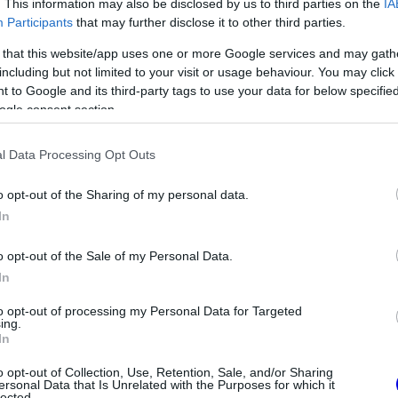
. This information may also be disclosed by us to third parties on the
IA
emmit sem jelent. A szabályok átveréséhez
Participants
that may further disclose it to other third parties.
gére lenne szükség, ami a hivatalosan már
 that this website/app uses one or more Google services and may gath
t szavazóból négy támogatót követel meg.
including but not limited to your visit or usage behaviour. You may click 
 to Google and its third-party tags to use your data for below specifi
ogle consent section.
l Data Processing Opt Outs
o opt-out of the Sharing of my personal data.
In
o opt-out of the Sale of my Personal Data.
In
to opt-out of processing my Personal Data for Targeted
ing.
FORMA-1
In
nyíltan beszélt a
Újabb technikai fejlesztés
ülönbségekről a
nehezítheti meg Piastri életét a
o opt-out of Collection, Use, Retention, Sale, and/or Sharing
McLarennél
ersonal Data that Is Unrelated with the Purposes for which it
lected.