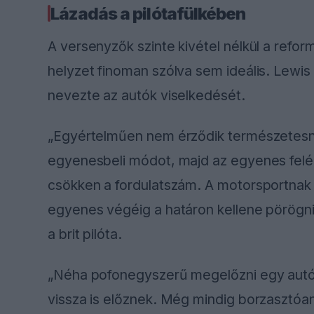
Lázadás a pilótafülkében
A versenyzők szinte kivétel nélkül a reform
helyzet finoman szólva sem ideális. Lewis
nevezte az autók viselkedését.
„Egyértelműen nem érződik természetesnek
egyenesbeli módot, majd az egyenes feléné
csökken a fordulatszám. A motorsportnak
egyenes végéig a határon kellene pörögni
a brit pilóta.
„Néha pofonegyszerű megelőzni egy autó
vissza is előznek. Még mindig borzasztóan