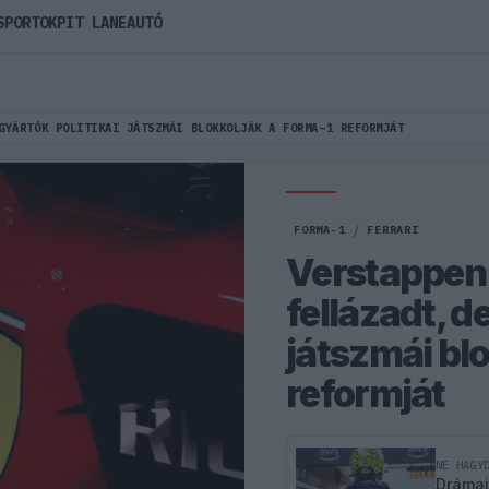
SPORTOK
PIT LANE
AUTÓ
GYÁRTÓK POLITIKAI JÁTSZMÁI BLOKKOLJÁK A FORMA–1 REFORMJÁT
FORMA-1
/
FERRARI
Verstappen
fellázadt, de
játszmái bl
reformját
NE HAGY
Drámai