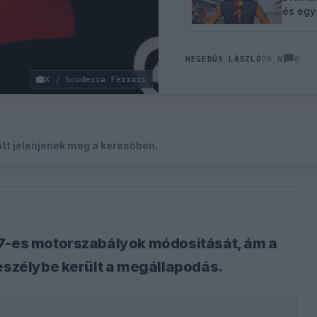
és egy
0
HEGEDŰS LÁSZLÓ
70 N
X / Scuderia Ferrari
zött jelenjenek meg a keresőben.
27-es motorszabályok módosítását, ám a
veszélybe került a megállapodás.