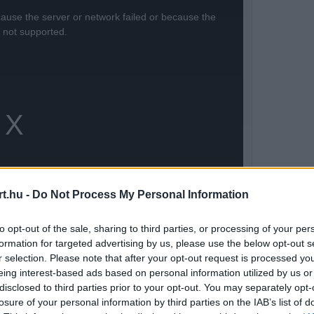
ause the server or network failed or because the
s not supported.
t.hu -
Do Not Process My Personal Information
to opt-out of the sale, sharing to third parties, or processing of your per
formation for targeted advertising by us, please use the below opt-out s
r selection. Please note that after your opt-out request is processed y
eing interest-based ads based on personal information utilized by us or
disclosed to third parties prior to your opt-out. You may separately opt-
nek növelése lenne, ám hamar kiderült, hogy
losure of your personal information by third parties on the IAB’s list of