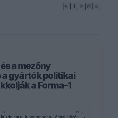
 és a mezőny
 a gyártók politikai
okkolják a Forma–1
13 n
D KI
 küzdelem a Hungaroringen – óriási előzés