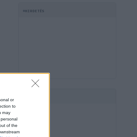
HIRDETÉS
HIRDETÉS
sonal or
ection to
ou may
 personal
out of the
 downstream