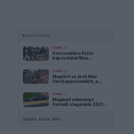
LEGFRISSEBB
FORMA-1
Szorosabbra fűzte
kapcsolatát Max
Verstappen és a McLaren
FORMA-1
Megtört az átok Max
Verstappen mellett, a
szurkolók szerint ő az
igazi utód
FORMA-1
Meglepő véleményt
formált a legendás 2021-
es F1-es bajnoki
párharcról Antonelli
→
ÖSSZES FRISS HÍR