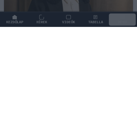
KEZDŐLAP
HÍREK
VIDEÓK
TABELLA
MENÜ
FORMA-1
/
FERRARI
Súlyos figyelmeztetést kapott a
Ferrari Lewis Hamilton miatt
Komoly feszültséget okozna a Ferrarinál, ha háttérbe
szorítanák Charles Leclerc-t Lewis Hamilton javára.
0
KISS SÁNDOR
3 P
KÖVETKEZŐ FUTAM
Holland Nagydíj
Zandvoort Circuit