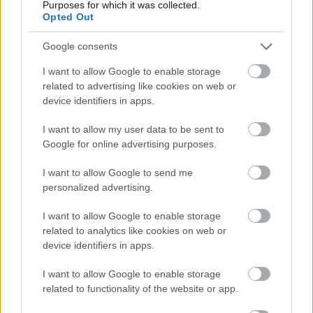
Purposes for which it was collected.
Opted Out
meg Leclerc-t az összetettben.
Google consents
EZEKET IS AJÁNLJUK
I want to allow Google to enable storage
related to advertising like cookies on web or
device identifiers in apps.
FORMA-1
A Ferrari olyan útra lépett amely
I want to allow my user data to be sent to
évekre meghatározhatja a sikerét
Google for online advertising purposes.
I want to allow Google to send me
personalized advertising.
FORMA-1
Különleges hangulat vár
Antonellire Monzában, nem
I want to allow Google to enable storage
mindenki neki szurkol
related to analytics like cookies on web or
device identifiers in apps.
I want to allow Google to enable storage
FORMA-1
related to functionality of the website or app.
Meggondolta magát a McLaren
Max Verstappen átigazolásával