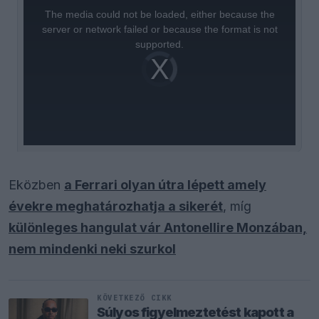
is
a
The media could not be loaded, either because the
modal
window.
server or network failed or because the format is not
supported.
Video
Player
is
loading.
Eközben
a Ferrari olyan útra lépett amely
évekre meghatározhatja a sikerét
, míg
különleges hangulat vár Antonellire Monzában,
nem mindenki neki szurkol
KÖVETKEZŐ CIKK
Súlyos figyelmeztetést kapott a