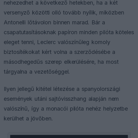
nehezedhet a következő hetekben, ha a két
versenyző közötti olló tovább nyílik, miközben
Antonelli lőtávolon binnen marad. Bár a
csapatutasításoknak papíron minden pilóta köteles
eleget tenni, Leclerc valószínűleg komoly
biztosítékokat kért volna a szerződésébe a
másodhegedűs szerep elkerülésére, ha most
tárgyalna a vezetőséggel.
Ilyen jellegű kitétel létezése a spanyolországi
események utáni sajtóvisszhang alapján nem
valószínű, így a monacói pilóta nehéz helyzetbe
kerülhet a jövőben.
This