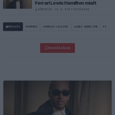
Ferrari Lewis Hamilton miatt
↓
GÖRGESS LE A FOLYTATÁSHOZ
MÁSOLÁS
FERRARI
CHARLES LECLERC
LEWIS HAMILTON
F1
HOZZÁSZÓLOK