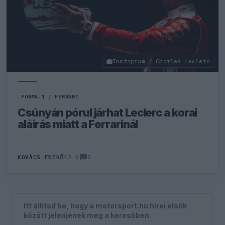
Instagram / Charles Leclerc
FORMA-1
/
FERRARI
Csúnyán pórul járhat Leclerc a korai
aláírás miatt a Ferrarinál
0
KOVÁCS ENIKŐ
42 N
Itt állítsd be, hogy a motorsport.hu hírei elsők
között jelenjenek meg a keresőben.