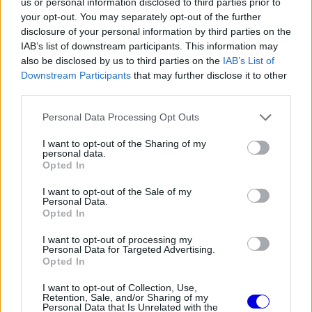
us or personal information disclosed to third parties prior to
your opt-out. You may separately opt-out of the further
disclosure of your personal information by third parties on the
The media could not be loaded, either because
This
IAB’s list of downstream participants. This information may
the server or network failed or because the format
is
also be disclosed by us to third parties on the
IAB’s List of
is not supported.
Downstream Participants
that may further disclose it to other
Video
a
Player
third parties.
is
loading.
modal
Please note that this website/app uses one or more Google
Personal Data Processing Opt Outs
window.
services and may gather and store information including but
not limited to your visit or usage behaviour. You may click to
I want to opt-out of the Sharing of my
personal data.
grant or deny consent to Google and its third-party tags to
Opted In
use your data for below specified purposes in below Google
consent section.
I want to opt-out of the Sale of my
Hamilton eközben valósággal szárnyal a vörös
Personal Data.
Opted In
autóban, az utóbbi három versenyen ugyanis
I want to opt-out of processing my
folyamatosan dobogóra állhatott, legutóbb pedig
Personal Data for Targeted Advertising.
Opted In
a győzelmet is megszerezte. A brit pilóta a
legutóbbi két hétvégén ötven pontot vert
I want to opt-out of Collection, Use,
Retention, Sale, and/or Sharing of my
csapattársára, így már negyven egységgel előzi
Personal Data that Is Unrelated with the