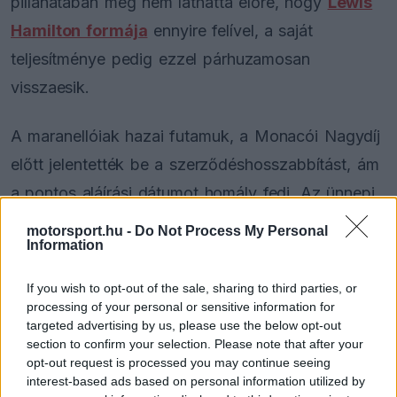
pillanatában még nem láthatta előre, hogy
Lewis
Hamilton formája
ennyire felível, a saját
teljesítménye pedig ezzel párhuzamosan
visszaesik.
A maranellóiak hazai futamuk, a Monacói Nagydíj
előtt jelentették be a szerződéshosszabbítást, ám
a pontos aláírási dátumot homály fedi. Az ünnepi
hangulatot gyorsan beárnyékolták az eredmények,
motorsport.hu -
Do Not Process My Personal
Information
mivel Leclerc azóta egyetlen pontot sem szerzett.
Monacóban egy fékproblémára hivatkozva
If you wish to opt-out of the sale, sharing to third parties, or
hárította el a felelősséget a balesetéért,
processing of your personal or sensitive information for
targeted advertising by us, please use the below opt-out
Barcelonában pedig hidraulikai meghibásodás
section to confirm your selection. Please note that after your
kényszerítette feladásra a futamot.
opt-out request is processed you may continue seeing
interest-based ads based on personal information utilized by