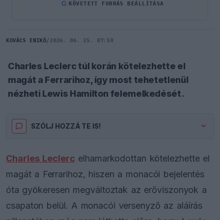
G
KÖVETETT FORRÁS BEÁLLÍTÁSA
KOVÁCS ENIKŐ
/
2026. 06. 25. 07:58
Charles Leclerc túl korán kötelezhette el
magát a Ferrarihoz, így most tehetetlenül
nézheti Lewis Hamilton felemelkedését.
SZÓLJ HOZZÁ TE IS!
Charles Leclerc
elhamarkodottan kötelezhette el
magát a Ferrarihoz, hiszen a monacói bejelentés
óta gyökeresen megváltoztak az erőviszonyok a
csapaton belül. A monacói versenyző az aláírás