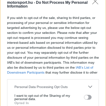
motorsport.hu -
Do Not Process My Personal
Information
If you wish to opt-out of the sale, sharing to third parties, or
A győzelem ráadásul szimbolikus helyszínen
processing of your personal or sensitive information for
targeted advertising by us, please use the below opt-out
született. Pontosan 30 év telt el Michael
section to confirm your selection. Please note that after your
Schumacher első barcelonai ferraris diadala óta,
opt-out request is processed you may continue seeing
interest-based ads based on personal information utilized by
így Hamilton sikere történelmi párhuzamot is
us or personal information disclosed to third parties prior to
kapott.
your opt-out. You may separately opt-out of the further
disclosure of your personal information by third parties on the
IAB’s list of downstream participants. This information may
EZEKET IS AJÁNLJUK
also be disclosed by us to third parties on the
IAB’s List of
Downstream Participants
that may further disclose it to other
third parties.
FORMA-1
Please note that this website/app uses one or more Google
Personal Data Processing Opt Outs
Rendkívül okos döntést hozott az
services and may gather and store information including but
Aston Martin az F1-ben
not limited to your visit or usage behaviour. You may click to
I want to opt-out of the Sharing of my
personal data.
grant or deny consent to Google and its third-party tags to
Opted In
use your data for below specified purposes in below Google