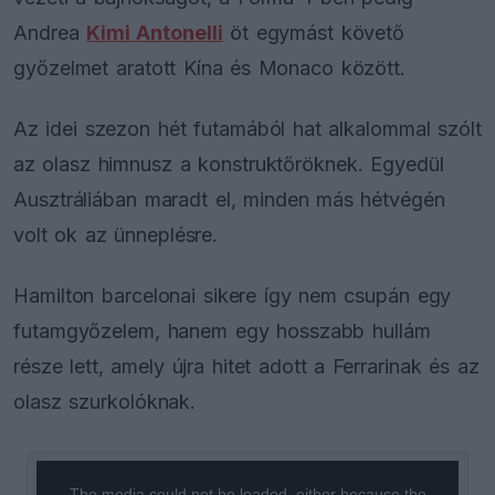
Andrea
Kimi Antonelli
öt egymást követő
győzelmet aratott Kína és Monaco között.
Az idei szezon hét futamából hat alkalommal szólt
az olasz himnusz a konstruktőröknek. Egyedül
Ausztráliában maradt el, minden más hétvégén
volt ok az ünneplésre.
Hamilton barcelonai sikere így nem csupán egy
futamgyőzelem, hanem egy hosszabb hullám
része lett, amely újra hitet adott a Ferrarinak és az
olasz szurkolóknak.
This
is
a
The media could not be loaded, either because the