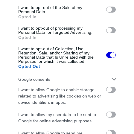
consent section.
I want to opt-out of the Sale of my
Personal Data.
FORMA-1
Opted In
Fontos kulcsembert csábított át
riválisától a Red Bull
I want to opt-out of processing my
Personal Data for Targeted Advertising.
Opted In
I want to opt-out of Collection, Use,
FORMA-1
Retention, Sale, and/or Sharing of my
Mélypontról mentené meg F1-es
Personal Data that Is Unrelated with the
Purposes for which it was collected.
projektjét a Honda a sokkoló
Opted Out
szezonkezdés után
Google consents
I want to allow Google to enable storage
Címlapon a „visszatérés”
related to advertising like cookies on web or
device identifiers in apps.
A
Gazzetta dello Sport
talán a legérzelmesebb
I want to allow my user data to be sent to
borítót készítette. A címlapon Hamilton látható,
Google for online advertising purposes.
amint a szívére teszi a kezét a
Ferrari
címerével a
I want to allow Google to send me