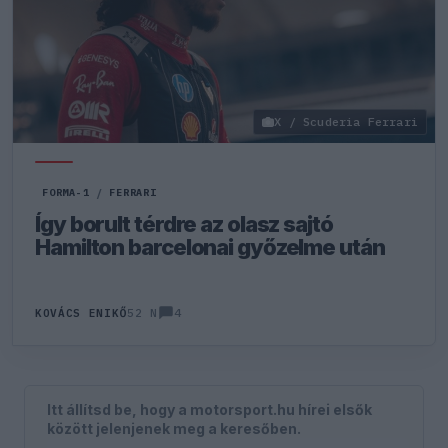
X / Scuderia Ferrari
FORMA-1
/
FERRARI
Így borult térdre az olasz sajtó
Hamilton barcelonai győzelme után
4
KOVÁCS ENIKŐ
52 N
Itt állítsd be, hogy a motorsport.hu hírei elsők
között jelenjenek meg a keresőben.