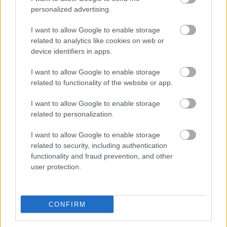
háttérben, a fő üzenet pedig ennyi volt:
personalized advertising.
„Visszatértem”.
I want to allow Google to enable storage
related to analytics like cookies on web or
A
Corriere della Sera
szintén a britre építette az
device identifiers in apps.
első oldalt. „A Ferrari újra győz, Hamilton sír és
I want to allow Google to enable storage
megígéri, hogy ennek még nincs vége” – írták,
related to functionality of the website or app.
egyértelműen a tifosi reményeire játszva.
I want to allow Google to enable storage
related to personalization.
A
La Stampa
tömören fogalmazott, náluk
I want to allow Google to enable storage
mindössze ennyi állt a címlapon: „Vörös Hamilton”.
related to security, including authentication
A
Tuttosport
nagybetűkkel emelte ki a nevét, és
functionality and fraud prevention, and other
user protection.
a diadal körüli érzelmi hullámot hangsúlyozta a
„LEWIS, vörös őrület” címmel - említette meg a
CONFIRM
SoyMotor
.