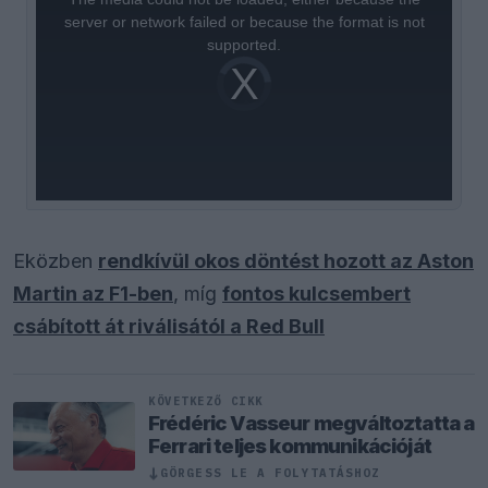
modal
window.
server or network failed or because the format is not
supported.
Video
Player
is
loading.
Eközben
rendkívül okos döntést hozott az Aston
Martin az F1-ben
, míg
fontos kulcsembert
csábított át riválisától a Red Bull
KÖVETKEZŐ CIKK
Frédéric Vasseur megváltoztatta a
Ferrari teljes kommunikációját
↓
GÖRGESS LE A FOLYTATÁSHOZ