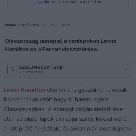
G
KÖVETETT FORRÁS BEÁLLÍTÁSA
KOVÁCS ENIKŐ
/
2026. 06. 16. 10:27
Olaszország ünnepel, a címlapokon Lewis
Hamilton és a Ferrari visszatérése.
SZÓLJ HOZZÁ TE IS!
4 hozzászólás.
Lewis Hamilton
első ferraris győzelme nemcsak
Barcelonában szólt nagyot, hanem egész
Olaszországban. A spanyol pályán aratott siker
után az olasz lapok címlapjai szinte kivétel nélkül
a brit pilótáról szóltak, és sokan már most bajnoki