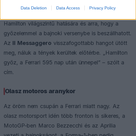
A
Corriere dello Sport
kreatív szóviccel
Data Deletion
Data Access
Privacy Policy
jelentkezett. A „MUNDIALEWIS” egyszerre utal
Hamilton világszintű hatására és arra, hogy a
győzelemmel a bajnoki versenybe is beszállhatott.
Az
Il Messaggero
visszafogottabb hangot ütött
meg, náluk a tények kerültek előtérbe. „Hamilton
győz, a Ferrari 595 nap után ünnepel” – szólt a
cím.
Olasz motoros aranykor
Az öröm nem csupán a Ferrari miatt nagy. Az
olasz motorsport idén több fronton is sikeres, a
MotoGP-ben Marco Bezzecchi és az Aprilia
vezeti a bajnokságot, a Forma–1-ben pedig