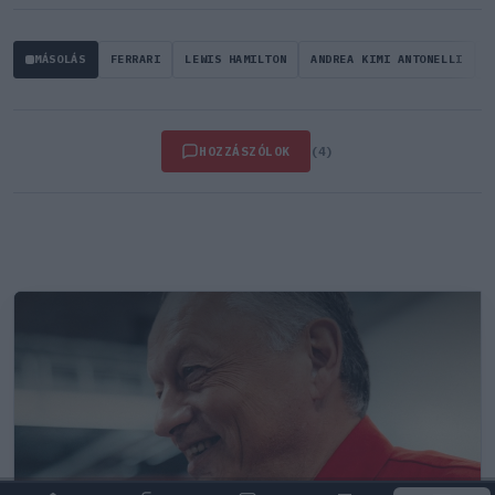
MÁSOLÁS
FERRARI
LEWIS HAMILTON
ANDREA KIMI ANTONELLI
F
HOZZÁSZÓLOK
(4)