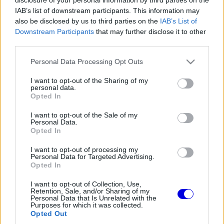
Régi rendszerű fiókkal rendelkezel?
IAB’s list of downstream participants. This information may
Lépj be felhasználónévvel és jelszóval, majd állj át
also be disclosed by us to third parties on the
IAB’s List of
az e-mail alapú rendszerre.
Downstream Participants
that may further disclose it to other
third parties.
Please note that this website/app uses one or more Google
Personal Data Processing Opt Outs
services and may gather and store information including but
Cormie
HITELESÍTETT
C
not limited to your visit or usage behaviour. You may click to
I want to opt-out of the Sharing of my
@cormie
2026. 06. 04. 04:09
personal data.
grant or deny consent to Google and its third-party tags to
Opted In
use your data for below specified purposes in below Google
Nagyon jó csapattársak is voltak. Sportszerűen
consent section.
I want to opt-out of the Sale of my
versenyeztek egymás ellen, és a pályán kívül is
Personal Data.
jó viszonyuk volt. Imádtam a McLaren Tooned
Opted In
animációit velük.
I want to opt-out of processing my
Personal Data for Targeted Advertising.
Opted In
1
0
Némítás
Válasz
I want to opt-out of Collection, Use,
Retention, Sale, and/or Sharing of my
Personal Data that Is Unrelated with the
Purposes for which it was collected.
Opted Out