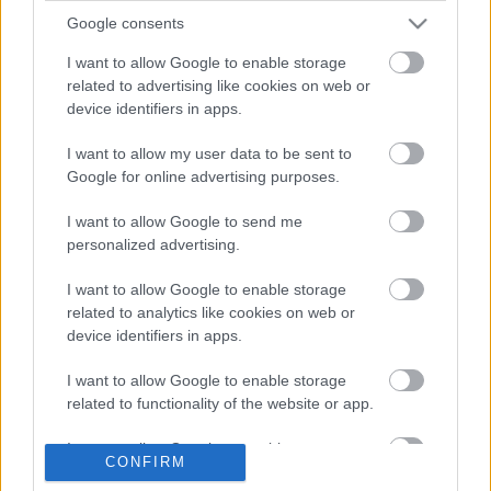
Friss tartalmakért kövessetek minket a Google
Google consents
Híreken is.
I want to allow Google to enable storage
related to advertising like cookies on web or
FRISS HÍREK
ÖSSZES
device identifiers in apps.
A Hondánál hisznek az áttörésben, teljesen új
I want to allow my user data to be sent to
17:26
1
motorral érkeznek a Holland Nagydíjra az
Google for online advertising purposes.
Aston Martinnal
Lando Norris meglepő vallomást tett a
16:51
2
I want to allow Google to send me
gyermekkori szenvedélyéről
personalized advertising.
Több százmillió forintért kelhet el Michael
16:20
3
Schumacher első Forma–1-es autója
I want to allow Google to enable storage
Óriási átalakulás a Ferrarinál, miközben baljós
related to analytics like cookies on web or
15:14
4
árnyak vetülnek a Holland Nagydíjra
device identifiers in apps.
Fontos kulcsembert csábított át riválisától a
14:40
5
Red Bull
I want to allow Google to enable storage
related to functionality of the website or app.
I want to allow Google to enable storage
KOMMENTPROFIL
CONFIRM
related to personalization.