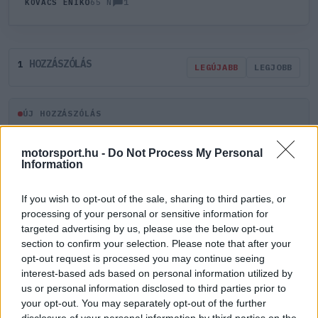
1
KOVÁCS ENIKŐ
65 N
HOZZÁSZÓLÁS
1
LEGÚJABB
LEGJOBB
ÚJ HOZZÁSZÓLÁS
motorsport.hu -
Do Not Process My Personal
Meglévő felhasználó
Új felhasználó
Information
Belépés e-maillel
If you wish to opt-out of the sale, sharing to third parties, or
processing of your personal or sensitive information for
targeted advertising by us, please use the below opt-out
section to confirm your selection. Please note that after your
opt-out request is processed you may continue seeing
interest-based ads based on personal information utilized by
us or personal information disclosed to third parties prior to
Belépés
Elfelejtett jelszó?
your opt-out. You may separately opt-out of the further
disclosure of your personal information by third parties on the