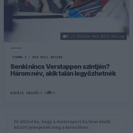
X // Oracle Red Bull Racing
FORMA-1
/
RED BULL RACING
Senki nincs Verstappen szintjén?
Három név, akik talán legyőzhetnék
35
KOVÁCS ENIKŐ
68 N
Itt állítsd be, hogy a motorsport.hu hírei elsők
között jelenjenek meg a keresőben.