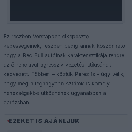
window.
Ez részben Verstappen elképesztő
képességeinek, részben pedig annak köszönhető,
hogy a Red Bull autóinak karakterisztikája rendre
az ő rendkívül agresszív vezetési stílusának
kedvezett. Többen – köztük Pérez is – úgy vélik,
hogy még a legnagyobb sztárok is komoly
nehézségekbe ütköznének ugyanabban a
garázsban.
EZEKET IS AJÁNLJUK