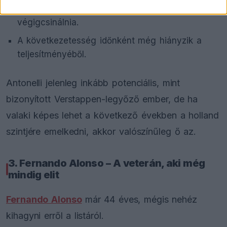
Egy teljes világbajnoki csatát még nem kellett
végigcsinálnia.
A következetesség időnként még hiányzik a
teljesítményéből.
Antonelli jelenleg inkább potenciális, mint
bizonyított Verstappen-legyőző ember, de ha
valaki képes lehet a következő években a holland
szintjére emelkedni, akkor valószínűleg ő az.
3. Fernando Alonso – A veterán, aki még
mindig elit
Fernando Alonso
már 44 éves, mégis nehéz
kihagyni erről a listáról.