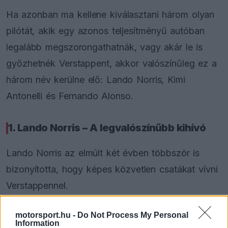
Ha azonban ma kellene kiválasztani három olyan
pilótát, akik egy azonos teljesítményű autóban
legalább megszorongathatnák, vagy akár le is
győzhetnék Verstappent, akkor valószínűleg ez a
három név kerülne elő: Lando Norris, Kimi
Antonelli és Fernando Alonso.
1. Lando Norris – A legvalószínűbb kihívó
Lando Norris az elmúlt két évben többször is
bizonyította, hogy képes közvetlen csatákat vívni
Verstappennel.
Mellette szól
motorsport.hu -
Do Not Process My Personal
Information