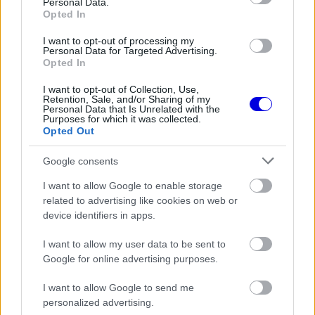
Personal Data.
Mentálisan még nem bizonyította, hogy egy
Opted In
teljes idényen keresztül képes lenne legyőzni a
I want to opt-out of processing my
hollandot.
Personal Data for Targeted Advertising.
Opted In
Norris jelenleg talán az egyetlen versenyző, akire
I want to opt-out of Collection, Use,
Retention, Sale, and/or Sharing of my
senki sem nézne furcsán, ha azt mondaná:
Personal Data that Is Unrelated with the
Purposes for which it was collected.
egyforma autóval világbajnoki párharcban is
Opted Out
veszélyes lenne Verstappenre.
Google consents
I want to allow Google to enable storage
2. Kimi Antonelli – A generáció következő
related to advertising like cookies on web or
csodagyereke
device identifiers in apps.
I want to allow my user data to be sent to
Kimi Antonelli neve elsőre merész választásnak
Google for online advertising purposes.
tűnhet, de a fiatal olasz fejlődése egészen
I want to allow Google to send me
rendkívüli. A
Mercedes
tehetsége már most
personalized advertising.