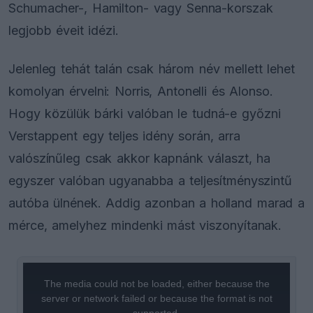
Schumacher-, Hamilton- vagy Senna-korszak
legjobb éveit idézi.
Jelenleg tehát talán csak három név mellett lehet
komolyan érvelni: Norris, Antonelli és Alonso.
Hogy közülük bárki valóban le tudná-e győzni
Verstappent egy teljes idény során, arra
valószínűleg csak akkor kapnánk választ, ha
egyszer valóban ugyanabba a teljesítményszintű
autóba ülnének. Addig azonban a holland marad a
mérce, amelyhez mindenki mást viszonyítanak.
This
is
a
The media could not be loaded, either because the
modal
window.
server or network failed or because the format is not
supported.