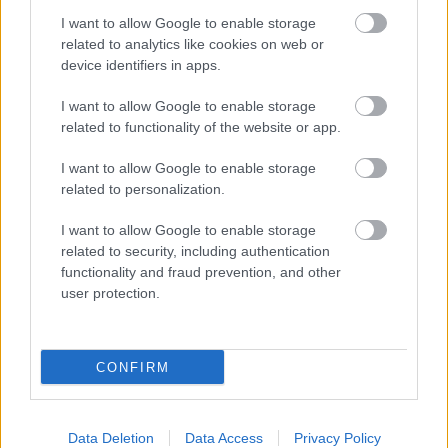
futamgyőzelmeket és pole pozíciókat szerzett,
I want to allow Google to enable storage
miközben a bajnoki tabella élmezőnyében
related to analytics like cookies on web or
szerepel.
device identifiers in apps.
I want to allow Google to enable storage
Mellette szól
related to functionality of the website or app.
Nyers sebessége kivételes.
I want to allow Google to enable storage
related to personalization.
Rendkívül gyorsan tanul.
I want to allow Google to enable storage
Fiatal kora ellenére nem ijed meg a nyomástól.
related to security, including authentication
functionality and fraud prevention, and other
Sok szakértő szerint az első olyan
user protection.
szupertehetség Verstappen óta, aki hasonló
pályát futhat be.
CONFIRM
Ellene szól
Tapasztalatban még messze van Verstappentől.
Data Deletion
Data Access
Privacy Policy