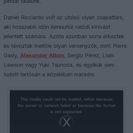
példát találunk.
Daniel Ricciardo volt az utolsó olyan csapattárs,
aki hosszabb időn keresztül valódi kihívást
jelentett számára. Azóta azonban sorra érkeztek
és távoztak mellőle olyan versenyzők, mint Pierre
Gasly,
Alexander Albon
, Sergio Pérez, Liam
Lawson vagy Yuki Tsunoda, és egyikük sem
tudott tartósan a közelében maradni.
The media could not be loaded, either because
This
the server or network failed or because the format
is
is not supported.
Video
a
Player
is
loading.
modal