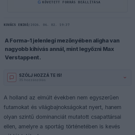
G
KÖVETETT FORRÁS BEÁLLÍTÁSA
KOVÁCS ENIKŐ
/
2026. 06. 02. 19:37
A Forma–1 jelenlegi mezőnyében aligha van
nagyobb kihívás annál, mint legyőzni Max
Verstappent.
SZÓLJ HOZZÁ TE IS!
35 hozzászólás.
A holland az elmúlt években nem egyszerűen
futamokat és világbajnokságokat nyert, hanem
olyan szintű dominanciát mutatott csapattársai
ellen, amelyre a sportág történetében is kevés