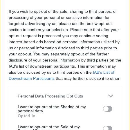
Nyers tempóban jelenleg a mezőny egyik
If you wish to opt-out of the sale, sharing to third parties, or
legerősebb versenyzője.
processing of your personal or sensitive information for
Az időmérőkön rendszeresen képes Verstappen
targeted advertising by us, please use the below opt-out
section to confirm your selection. Please note that after your
szintjén teljesíteni.
opt-out request is processed you may continue seeing
A gumik kezelésében és a versenytempóban is
interest-based ads based on personal information utilized by
us or personal information disclosed to third parties prior to
hatalmasat fejlődött.
your opt-out. You may separately opt-out of the further
Már nem az a pilóta, aki néhány éve még túl
disclosure of your personal information by third parties on the
IAB’s list of downstream participants. This information may
sok hibát követett el a nyomás alatt.
also be disclosed by us to third parties on the
IAB’s List of
Downstream Participants
that may further disclose it to other
Ellene szól
third parties.
Please note that this website/app uses one or more Google
Personal Data Processing Opt Outs
A kerék a kerék elleni csatákban Verstappen
services and may gather and store information including but
továbbra is gyakran fölé kerekedik.
not limited to your visit or usage behaviour. You may click to
I want to opt-out of the Sharing of my
personal data.
grant or deny consent to Google and its third-party tags to
Több alkalommal láttuk, hogy a döntő
Opted In
use your data for below specified purposes in below Google
pillanatokban még mindig hajlamos hibázni.
consent section.
I want to opt-out of the Sale of my