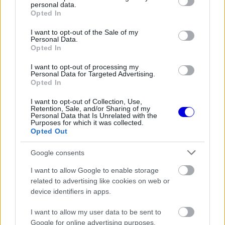
personal data.
grant or deny consent to Google and its third-party tags to
Opted In
FORMA-1
use your data for below specified purposes in below Google
Adrian Newey tiszta vizet öntött a
consent section.
pohárba Fernando Alonso jövőjéről
I want to opt-out of the Sale of my
Personal Data.
Opted In
I want to opt-out of processing my
Personal Data for Targeted Advertising.
FORMA-1
Opted In
Meggondolta magát a McLaren
Max Verstappen átigazolásával
kapcsolatban
I want to opt-out of Collection, Use,
Retention, Sale, and/or Sharing of my
Personal Data that Is Unrelated with the
Purposes for which it was collected.
Opted Out
FORMA-1
Ezt a hibát még Fred Vasseur sem
Google consents
tudja letagadni a Ferrarinál
I want to allow Google to enable storage
related to advertising like cookies on web or
device identifiers in apps.
„Senna és Prost jó példa erre. Gyűlölet,
I want to allow my user data to be sent to
ütközések, rengeteg feszültség volt köztük, mégis
Google for online advertising purposes.