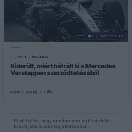
X / Mercedes F1
FORMA-1
/
MERCEDES
Kiderült, miért hátrált ki a Mercedes
Verstappen szerződtetéséből
2
KOVÁCS ENIKŐ
56 N
Itt állítsd be, hogy a motorsport.hu hírei elsők
között jelenjenek meg a keresőben.