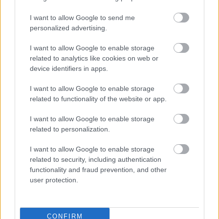
teljesen uralták a mezőnyt. A
Ferrari
is hasonlóan
I want to allow Google to send me
működött. Abban az időben fel sem merült volna,
personalized advertising.
hogy Max ne legyen minden topcsapat első
I want to allow Google to enable storage
számú célpontja” – mondta Berger.
related to analytics like cookies on web or
device identifiers in apps.
A mai vezetők viszont sokkal érzékenyebbek a
I want to allow Google to enable storage
related to functionality of the website or app.
csapategységre. A Mercedes 2014 és 2016 között
59 futamból 51-et megnyert, ám Lewis Hamilton
I want to allow Google to enable storage
related to personalization.
és Nico Rosberg rivalizálása komoly belső
feszültséget okozott az istállónál - emelte ki az
F1
I want to allow Google to enable storage
related to security, including authentication
Oversteer
.
functionality and fraud prevention, and other
user protection.
A harmónia ára
CONFIRM
Verstappen agresszív pályán mutatott stílusa és