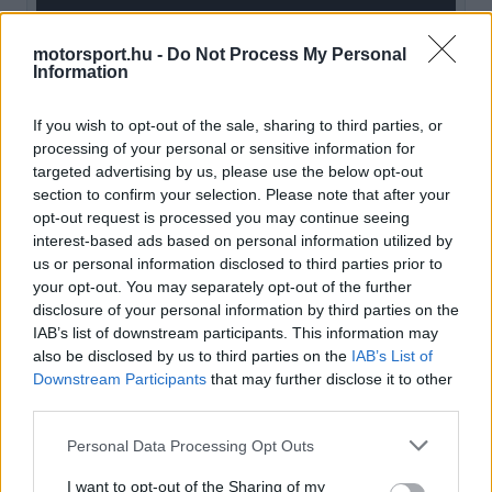
motorsport.hu -
Do Not Process My Personal
Information
Más korszak, más gondolkodás
If you wish to opt-out of the sale, sharing to third parties, or
processing of your personal or sensitive information for
Gerhard Berger szerint a mai csapatvezetők
targeted advertising by us, please use the below opt-out
section to confirm your selection. Please note that after your
egészen más szemlélettel dolgoznak, mint a 80-
opt-out request is processed you may continue seeing
as és 90-es években. „Ron Dennis mindenből a
interest-based ads based on personal information utilized by
us or personal information disclosed to third parties prior to
legjobbat akarta. Ami annál kevesebb volt, az
your opt-out. You may separately opt-out of the further
nem felelt meg. Mindig a leggyorsabb
disclosure of your personal information by third parties on the
IAB’s list of downstream participants. This information may
versenyzőket szerződtette, mert hitt abban, hogy
also be disclosed by us to third parties on the
IAB’s List of
a legnehezebb személyiségeket is képes kezelni.”
Downstream Participants
that may further disclose it to other
third parties.
EZEKET IS AJÁNLJUK
Please note that this website/app uses one or more Google
Personal Data Processing Opt Outs
services and may gather and store information including but
not limited to your visit or usage behaviour. You may click to
I want to opt-out of the Sharing of my