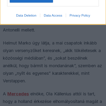
szókimondó természete miatt a Mercedesnél attól
tartanak, hogy hasonló helyzet alakulhatna ki
Data Deletion
Data Access
Privacy Policy
George Russell
vagy még inkább Andrea Kimi
Antonelli mellett.
Helmut Marko úgy látja, a mai csapatok inkább
olyan versenyzőket keresnek, „akik tökéletesek a
közösségi médiában”, és „sokat beszélnek
anélkül, hogy bármit is mondanának”, szemben az
olyan „nyílt és egyenes” karakterekkel, mint
Verstappen.
A
Mercedes
elnöke, Ola Källenius attól is tart,
hogy a holland érkezése elhomályosítaná magát a