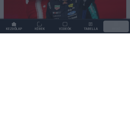
KEZDŐLAP
HÍREK
VIDEÓK
TABELLA
MENÜ
FORMA-1
/
RED BULL RACING
Montoya átlátott Verstappen
trükkjén és elárulta a távozási
pletykák valódi okát
Juan Pablo Montoya szerint Max Verstappen csupán
nyomást akar gyakorolni a Red Bullra a távozási
pletykákkal.
0
TÖRŐ FERENC
14 P