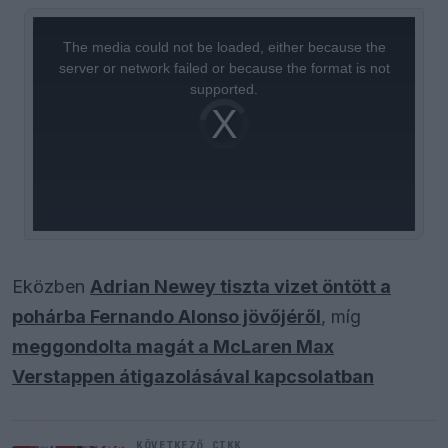
This
is
a
The media could not be loaded, either because the
modal
window.
server or network failed or because the format is not
supported.
Video
Player
is
loading.
Eközben
Adrian Newey tiszta vizet öntött a
pohárba Fernando Alonso jövőjéről
, míg
meggondolta magát a McLaren Max
Verstappen átigazolásával kapcsolatban
KÖVETKEZŐ CIKK