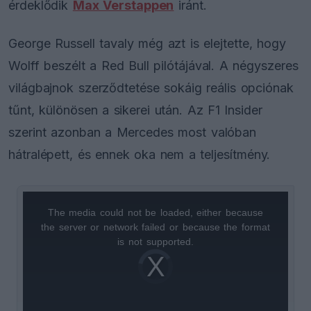
érdeklődik
Max Verstappen
iránt.
George Russell tavaly még azt is elejtette, hogy
Wolff beszélt a Red Bull pilótájával. A négyszeres
világbajnok szerződtetése sokáig reális opciónak
tűnt, különösen a sikerei után. Az F1 Insider
szerint azonban a Mercedes most valóban
hátralépett, és ennek oka nem a teljesítmény.
The media could not be loaded, either because
This
the server or network failed or because the format
is
is not supported.
Video
a
Player
is
loading.
modal
window.