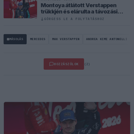
Montoya átlátott Verstappen
trükkjén és elárulta a távozási
pletykák valódi okát
↓
GÖRGESS LE A FOLYTATÁSHOZ
MÁSOLÁS
MERCEDES
MAX VERSTAPPEN
ANDREA KIMI ANTONELLI
HOZZÁSZÓLOK
(2)