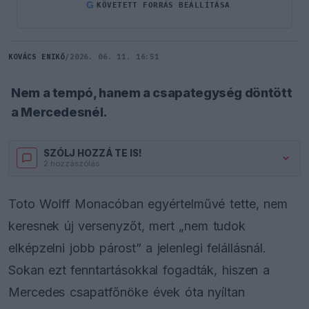
G
KÖVETETT FORRÁS BEÁLLÍTÁSA
KOVÁCS ENIKŐ
/
2026. 06. 11. 16:51
Nem a tempó, hanem a csapategység döntött
a Mercedesnél.
SZÓLJ HOZZÁ TE IS!
2 hozzászólás.
Toto Wolff Monacóban egyértelművé tette, nem
keresnek új versenyzőt, mert „nem tudok
elképzelni jobb párost” a jelenlegi felállásnál.
Sokan ezt fenntartásokkal fogadták, hiszen a
Mercedes csapatfőnöke évek óta nyíltan