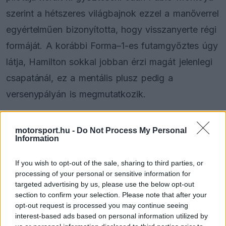
szerint a hétszeres világbajnok ezzel a manőverrel
egyértelműen bizonyította, hogy visszanyerte régi
formáját. A korábbi Forma–1-es futamgyőztes úgy
látja, Hamilton sokkal jobban érzi magát jelenlegi
csapatánál, ez a mentális plusz pedig a
versenypályán is megmutatkozik.
A montreali futam utolsó köreiben rendkívül
motorsport.hu -
Do Not Process My Personal
kiélezett taktikai párbaj alakult ki a két rivális
Information
között. Hamilton végül öt körrel a leintés előtt
If you wish to opt-out of the sale, sharing to third parties, or
utasította maga mögé a négyszeres világbajnokot,
processing of your personal or sensitive information for
targeted advertising by us, please use the below opt-out
amivel megszerezte a második helyet. Ez az
section to confirm your selection. Please note that after your
eredmény egyben a brit pilóta eddigi legjobb
opt-out request is processed you may continue seeing
interest-based ads based on personal information utilized by
ferraris szereplését jelenti, az erős pontszerzéssel