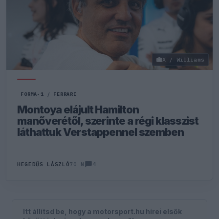
X / Williams
FORMA-1
/
FERRARI
Montoya elájult Hamilton
manőverétől, szerinte a régi klasszist
láthattuk Verstappennel szemben
4
HEGEDŰS LÁSZLÓ
70 N
Itt állítsd be, hogy a motorsport.hu hírei elsők