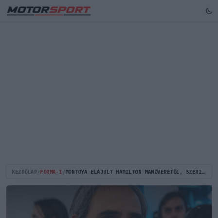
KEZDŐLAP
/
FORMA-1
/
MONTOYA ELÁJULT HAMILTON MANŐVERÉTŐL, SZERINTE A RÉGI KLASSZIST LÁTHATTUK VERSTAPPENNEL SZEMBEN