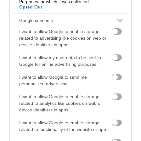
Purposes for which it was collected.
összecsapása.
Opted Out
Google consents
EZEKET IS AJÁNLJUK
I want to allow Google to enable storage
related to advertising like cookies on web or
device identifiers in apps.
FORMA-1
Toto Wolff keményen beszólt a
panaszodó Ferrarinak
I want to allow my user data to be sent to
Google for online advertising purposes.
I want to allow Google to send me
personalized advertising.
FORMA-1
A saját protezsáltja állhat Max
Verstappen útjába a jövőben
I want to allow Google to enable storage
related to analytics like cookies on web or
device identifiers in apps.
I want to allow Google to enable storage
FORMA-1
related to functionality of the website or app.
Francia hatalomátvételről
suttognak a Red Bullnál