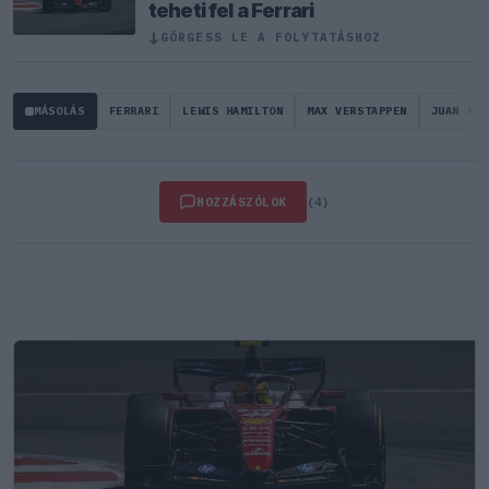
teheti fel a Ferrari
↓
GÖRGESS LE A FOLYTATÁSHOZ
MÁSOLÁS
FERRARI
LEWIS HAMILTON
MAX VERSTAPPEN
JUAN PAB
HOZZÁSZÓLOK
(4)