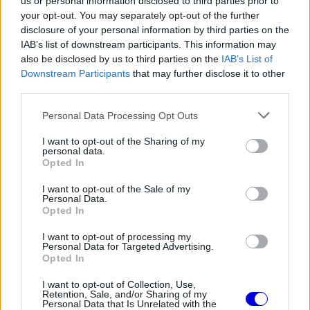
us or personal information disclosed to third parties prior to
pedig feljött a világbajnoki tabella negyedik
your opt-out. You may separately opt-out of the further
disclosure of your personal information by third parties on the
pozíciójába.
IAB’s list of downstream participants. This information may
also be disclosed by us to third parties on the
IAB’s List of
Downstream Participants
that may further disclose it to other
third parties.
Please note that this website/app uses one or more Google
Personal Data Processing Opt Outs
services and may gather and store information including but
Video
not limited to your visit or usage behaviour. You may click to
I want to opt-out of the Sharing of my
Player
personal data.
is
grant or deny consent to Google and its third-party tags to
loading.
Opted In
use your data for below specified purposes in below Google
consent section.
I want to opt-out of the Sale of my
Personal Data.
Opted In
Loaded
:
Pause
Unmute
Picture-
Fullscreen
0%
in-
Picture
I want to opt-out of processing my
Personal Data for Targeted Advertising.
Az idei szezonban szakkommentátorként dolgozó
Opted In
Montoya a talkSPORT BET kérdésére válaszolva
I want to opt-out of Collection, Use,
Retention, Sale, and/or Sharing of my
elárulta, teljesen lenyűgözte a két klasszis
Personal Data that Is Unrelated with the