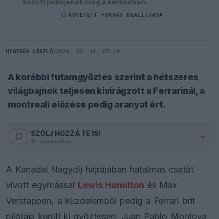
között jelenjenek meg a keresőben.
G
KÖVETETT FORRÁS BEÁLLÍTÁSA
HEGEDŰS LÁSZLÓ
/
2026. 05. 31. 07:39
A korábbi futamgyőztes szerint a hétszeres
világbajnok teljesen kivirágzott a Ferrarinál, a
montreali előzése pedig aranyat ért.
SZÓLJ HOZZÁ TE IS!
4 hozzászólás.
A Kanadai Nagydíj hajrájában hatalmas csatát
vívott egymással
Lewis Hamilton
és Max
Verstappen, a küzdelemből pedig a Ferrari brit
pilótája került ki győztesen. Juan Pablo Montoya