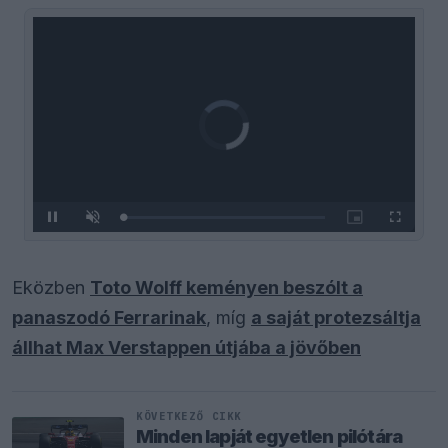
Video
Player
is
loading.
Loaded
:
Pause
Unmute
Picture-
Fullscreen
0%
in-
Picture
Eközben
Toto Wolff keményen beszólt a
panaszodó Ferrarinak
, míg
a saját protezsáltja
állhat Max Verstappen útjába a jövőben
KÖVETKEZŐ CIKK
Minden lapját egyetlen pilótára