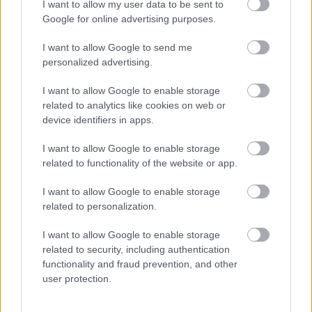
I want to allow my user data to be sent to
nem számított rá, hogy idén ekkorát változik a
Google for online advertising purposes.
kép.
I want to allow Google to send me
personalized advertising.
„Szerintem az egyik legnehezebb dolog az volt,
I want to allow Google to enable storage
hogy amikor Leclerc Hamilton ellen készült, azt
related to analytics like cookies on web or
hitte, nagyon nehéz lesz legyőzni. Aztán nagyon
device identifiers in apps.
könnyen verte meg, és nem számított rá, hogy
I want to allow Google to enable storage
related to functionality of the website or app.
Hamilton ennyit javul, és ennyire jó lesz” – mondta
a kolumbiai.
I want to allow Google to enable storage
related to personalization.
Montoya úgy érzi, Hamilton legutóbbi
I want to allow Google to enable storage
teljesítménye váratlanul érte a
Ferrari
hosszú ideje
related to security, including authentication
functionality and fraud prevention, and other
meghatározó versenyzőjét - írja az
F1 Oversteer
.
user protection.
„Amit Hamilton most csinált, az meglepte Leclerc-