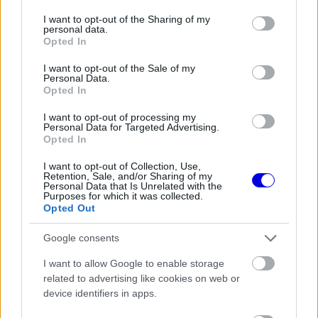
services and may gather and store information including but
FORMA-1
not limited to your visit or usage behaviour. You may click to
I want to opt-out of the Sharing of my
Megdöbbentő okok miatt nem
personal data.
grant or deny consent to Google and its third-party tags to
beszélhet a távozásáról Helmut
Opted In
use your data for below specified purposes in below Google
Marko
consent section.
I want to opt-out of the Sale of my
Personal Data.
Opted In
I want to opt-out of processing my
FORMA-1
Personal Data for Targeted Advertising.
Ezt a hibát még Fred Vasseur sem
Opted In
tudja letagadni a Ferrarinál
I want to opt-out of Collection, Use,
Retention, Sale, and/or Sharing of my
Personal Data that Is Unrelated with the
Purposes for which it was collected.
Meglepte a fordulat
Opted Out
Google consents
Montoya a MontoyAS podcast egyik adásában
I want to allow Google to enable storage
beszélt arról, mit gondol a monacói
related to advertising like cookies on web or
visszaeséséről. Szerinte Leclerc tavaly még
device identifiers in apps.
meglepően könnyedén múlta felül Hamiltont, ám