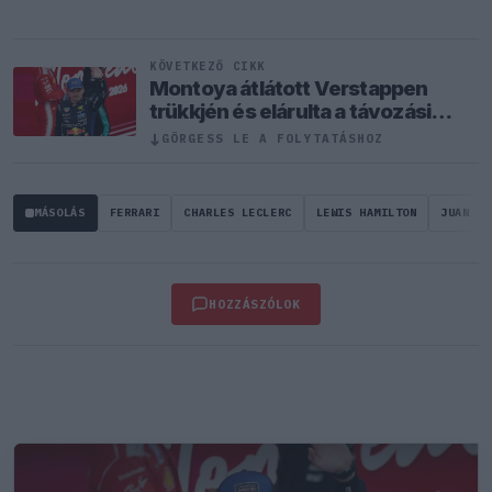
KÖVETKEZŐ CIKK
Montoya átlátott Verstappen
trükkjén és elárulta a távozási
pletykák valódi okát
↓
GÖRGESS LE A FOLYTATÁSHOZ
MÁSOLÁS
FERRARI
CHARLES LECLERC
LEWIS HAMILTON
JUAN PA
HOZZÁSZÓLOK