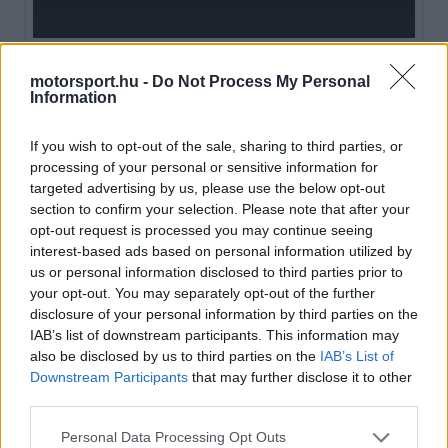
motorsport.hu -
Do Not Process My Personal
Sokan úgy vélik, Hamilton ezzel megtörte azt a
Information
hullámzást, amely az előző években jellemezte az
If you wish to opt-out of the sale, sharing to third parties, or
istállót a beállítások és a fejlesztési irány
processing of your personal or sensitive information for
tekintetében, és amelyhez Leclerc neve is gyakran
targeted advertising by us, please use the below opt-out
section to confirm your selection. Please note that after your
kapcsolódott.
opt-out request is processed you may continue seeing
interest-based ads based on personal information utilized by
us or personal information disclosed to third parties prior to
EZEKET IS AJÁNLJUK
your opt-out. You may separately opt-out of the further
disclosure of your personal information by third parties on the
IAB’s list of downstream participants. This information may
FORMA-1
also be disclosed by us to third parties on the
IAB’s List of
A Ferrari olyan útra lépett amely
Downstream Participants
that may further disclose it to other
évekre meghatározhatja a sikerét
third parties.
Please note that this website/app uses one or more Google
Personal Data Processing Opt Outs