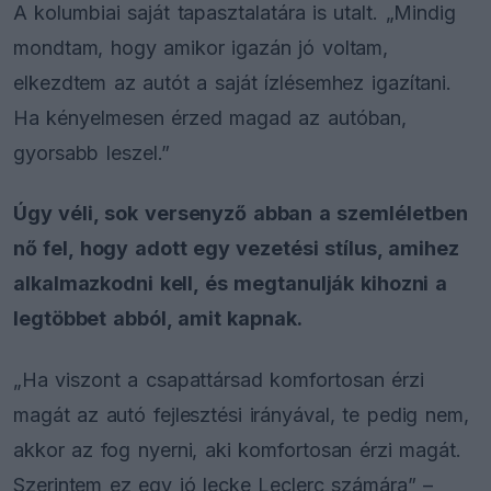
A kolumbiai saját tapasztalatára is utalt. „Mindig
mondtam, hogy amikor igazán jó voltam,
elkezdtem az autót a saját ízlésemhez igazítani.
Ha kényelmesen érzed magad az autóban,
gyorsabb leszel.”
Úgy véli, sok versenyző abban a szemléletben
nő fel, hogy adott egy vezetési stílus, amihez
alkalmazkodni kell, és megtanulják kihozni a
legtöbbet abból, amit kapnak.
„Ha viszont a csapattársad komfortosan érzi
magát az autó fejlesztési irányával, te pedig nem,
akkor az fog nyerni, aki komfortosan érzi magát.
Szerintem ez egy jó lecke Leclerc számára” –