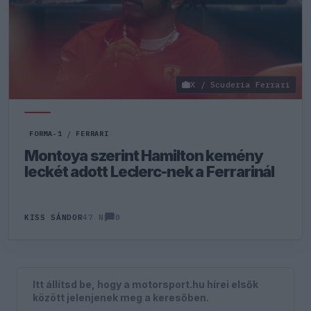
X / Scuderia Ferrari
FORMA-1
/
FERRARI
Montoya szerint Hamilton kemény
leckét adott Leclerc-nek a Ferrarinál
0
KISS SÁNDOR
47 N
Itt állítsd be, hogy a motorsport.hu hírei elsők
között jelenjenek meg a keresőben.