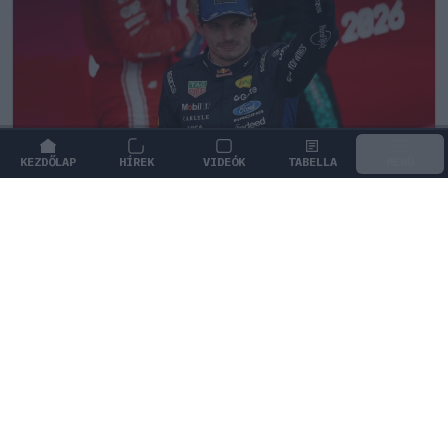
KEZDŐLAP
HÍREK
VIDEÓK
TABELLA
MENÜ
FORMA-1
/
RED BULL RACING
Montoya átlátott Verstappen
trükkjén és elárulta a távozási
pletykák valódi okát
Juan Pablo Montoya szerint Max Verstappen csupán
nyomást akar gyakorolni a Red Bullra a távozási
pletykákkal.
0
TÖRŐ FERENC
24 P