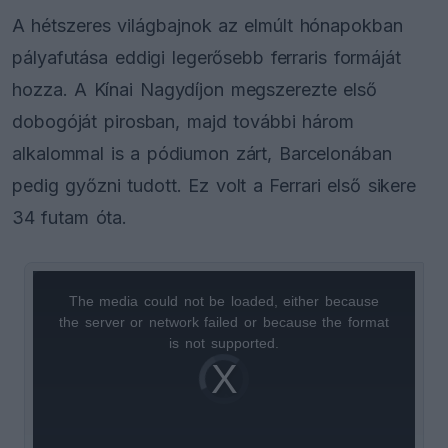
A hétszeres világbajnok az elmúlt hónapokban
pályafutása eddigi legerősebb ferraris formáját
hozza. A Kínai Nagydíjon megszerezte első
dobogóját pirosban, majd további három
alkalommal is a pódiumon zárt, Barcelonában
pedig győzni tudott. Ez volt a Ferrari első sikere
34 futam óta.
The media could not be loaded, either because
This
the server or network failed or because the format
is
is not supported.
Video
a
Player
is
loading.
modal
window.