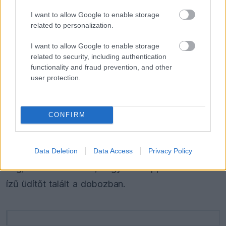
Itt az FIA bejelentése: Egy
szombati futam is vár a mezőnyre
I want to allow Google to enable storage
related to personalization.
I want to allow Google to enable storage
related to security, including authentication
FORMA-1
Hiába a hatalmas fejlesztési ugrás,
functionality and fraud prevention, and other
óriási a baj az Aston Martinnál
user protection.
CONFIRM
A közösségi médiában terjedő videón látható,
ahogy Norris meghúzza a csapat energiaitalos
szponzorának "flaskáját", ám az arc, amit utána
Data Deletion
Data Access
Privacy Policy
vág, arról tanúskodik, hogy nem éppen tutti frutti
ízű üdítőt talált a dobozban.