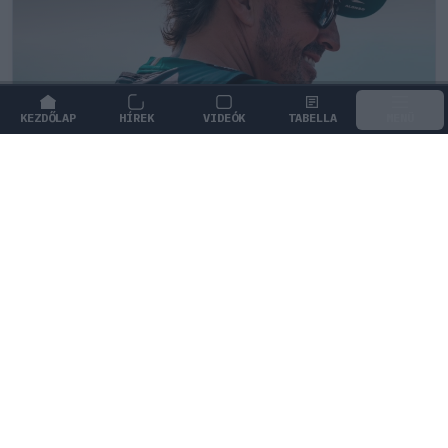
KEZDŐLAP
HÍREK
VIDEÓK
TABELLA
MENÜ
FORMA-1
/
ASTON MARTIN
Jelentős összeget kér Alonso az
Aston Martintól a folytatásért
Fernando Alonso 2028-ig kötelezné el magát az Aston
Martin mellett, ám ehhez jelentős fizetésemelést
követel a csapattól.
0
TÖRŐ FERENC
17 P