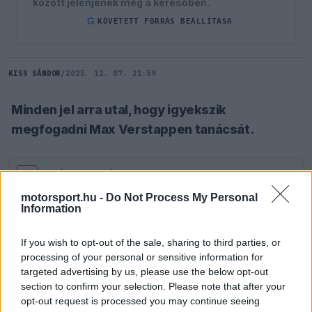
között jelenjenek meg a keresőben.
G
KÖVETETT FORRÁS BEÁLLÍTÁSA
KISS SÁNDOR
/
2025. 12. 07. 21:59
Minden jel arra utal, hogy igyekszik
megfogadni Max Verstappen tanácsát.
SZÓLJ HOZZÁ TE IS!
motorsport.hu -
Do Not Process My Personal
Information
Lando Norris
ugyan csak a harmadik helyen
futott be az Abu-Dzabi Nagydíjon, ám ez is
If you wish to opt-out of the sale, sharing to third parties, or
processing of your personal or sensitive information for
elegendő volt neki ahhoz, hogy megszerezze
targeted advertising by us, please use the below opt-out
section to confirm your selection. Please note that after your
pályafutása első világbajnoki címét.
opt-out request is processed you may continue seeing