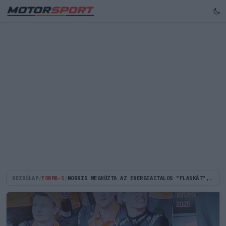
KEZDŐLAP
/
FORMA-1
/
NORRIS MEGHÚZTA AZ ENERGIAITALOS "FLASKÁT", DE ERŐS A GYANÚ, HOGY MÁS TALÁLT BENNE (VIDEÓ)