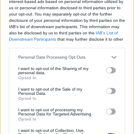
interest-based ads based on personal information utilized by
A futam leintését követően Verstappen gratulált
us or personal information disclosed to third parties prior to
your opt-out. You may separately opt-out of the further
riválisának, majd
egy tanácsot is adott neki
,
disclosure of your personal information by third parties on the
amikor elmondta, hogy sosem tudni, lesz-e újabb
IAB’s list of downstream participants. This information may
also be disclosed by us to third parties on the
IAB’s List of
lehetőség még világbajnoki címet ünnepelni, ezért
Downstream Participants
that may further disclose it to other
szerinte fontos lenne, hogy Norris most lazítson,
third parties.
és ünnepeljen egy nagyot.
Please note that this website/app uses one or more Google
Personal Data Processing Opt Outs
services and may gather and store information including but
not limited to your visit or usage behaviour. You may click to
I want to opt-out of the Sharing of my
personal data.
grant or deny consent to Google and its third-party tags to
Opted In
The media could not be loaded, either because
This
use your data for below specified purposes in below Google
the server or network failed or because the format
consent section.
I want to opt-out of the Sale of my
is
is not supported.
Personal Data.
Opted In
Video
a
Player
is
loading.
modal
I want to opt-out of processing my
Personal Data for Targeted Advertising.
window.
Opted In
I want to opt-out of Collection, Use,