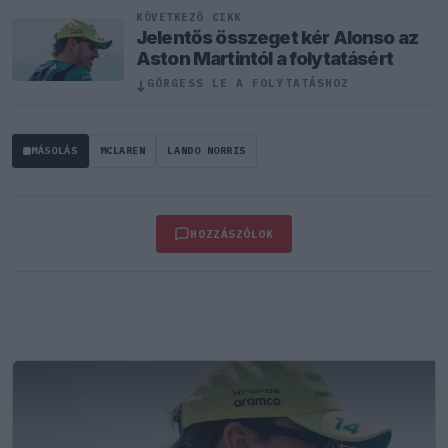
KÖVETKEZŐ CIKK
Jelentős összeget kér Alonso az
Aston Martintól a folytatásért
↓
GÖRGESS LE A FOLYTATÁSHOZ
MÁSOLÁS
MCLAREN
LANDO NORRIS
HOZZÁSZÓLOK