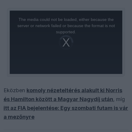
This
is
a
The media could not be loaded, either because the
modal
window.
server or network failed or because the format is not
supported.
Video
Player
is
loading.
Eközben
komoly nézeteltérés alakult ki Norris
és Hamilton között a Magyar Nagydíj után
, míg
itt az FIA bejelentése: Egy szombati futam is vár
a mezőnyre