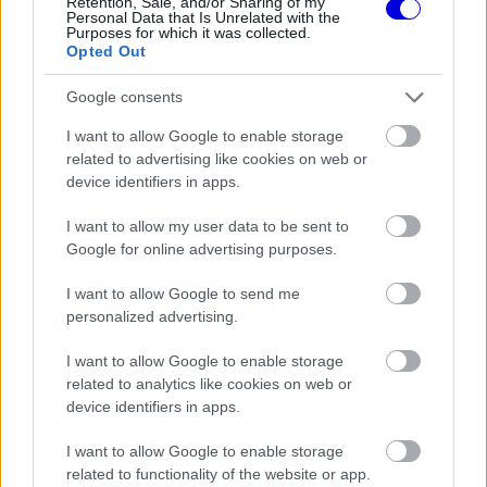
Retention, Sale, and/or Sharing of my
Personal Data that Is Unrelated with the
Purposes for which it was collected.
Opted Out
Nem sokkal később már Norris is úgy
fogalmazott, hogy
reméli, elegendő italt rendelt
Google consents
a csapata
, mert nagy bulit szeretne csapni, ami a
I want to allow Google to enable storage
related to advertising like cookies on web or
jelek szerint már a csapatfotózás előkészülete
device identifiers in apps.
során is elkezdődött.
I want to allow my user data to be sent to
Google for online advertising purposes.
EZEKET IS AJÁNLJUK
I want to allow Google to send me
personalized advertising.
FORMA-1
Komoly nézeteltérés alakult ki
I want to allow Google to enable storage
Norris és Hamilton között a Magyar
Nagydíj után
related to analytics like cookies on web or
device identifiers in apps.
I want to allow Google to enable storage
related to functionality of the website or app.
FORMA-1