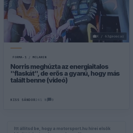
X / 63geoscar
FORMA-1
/
MCLAREN
Norris meghúzta az energiaitalos
"flaskát", de erős a gyanú, hogy más
talált benne (videó)
0
KISS SÁNDOR
241 N
Itt állítsd be, hogy a motorsport.hu hírei elsők