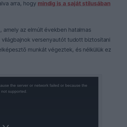
lva arra, hogy
mindig is a saját stílusában
m, amely az elmúlt években hatalmas
 világbajnok versenyautót tudott biztosítani
elképesztő munkát végeztek, és nélkülük ez
ause the server or network failed or because the
s not supported.