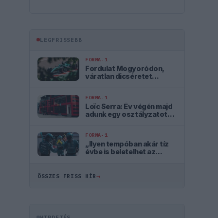
LEGFRISSEBB
FORMA-1
Fordulat Mogyoródon,
váratlan dicséretet
kapott az Aston Martin
FORMA-1
Loïc Serra: Év végén majd
adunk egy osztályzatot
magunknak
FORMA-1
„Ilyen tempóban akár tíz
évbe is beletelhet az
Aston Martin
felzárkózása”
→
ÖSSZES FRISS HÍR
HIRDETÉS