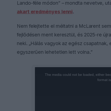
Lando-féle módon” – mondta nevetve, uta
akart eredményes lenni
.
Nem felejtette el méltatni a McLarent se
fejlődésen ment keresztül, és 2025-re újra
neki. „Hálás vagyok az egész csapatnak, 
egyszerűen lehetetlen lett volna.”
This
is
a
The media could not be loaded, either bec
modal
window.
format i