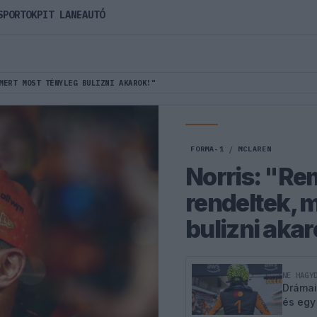
SPORTOK
PIT LANE
AUTÓ
MERT MOST TÉNYLEG BULIZNI AKAROK!"
FORMA-1
/
MCLAREN
Norris: "Rem
rendeltek, 
bulizni akar
NE HAGY
Drámai
és egy