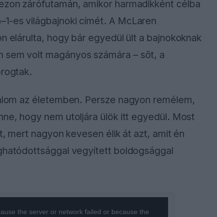
zezon zárófutamán, amikor harmadikként célba
–1-es világbajnoki címét. A McLaren
n elárulta, hogy bár egyedül ült a bajnokoknak
n sem volt magányos számára – sőt, a
orogtak.
lkalom az életemben. Persze nagyon remélem,
nne, hogy nem utoljára ülök itt egyedül. Most
ot, mert nagyon kevesen élik át azt, amit én
eghatódottsággal vegyített boldogsággal
ause the server or network failed or because the