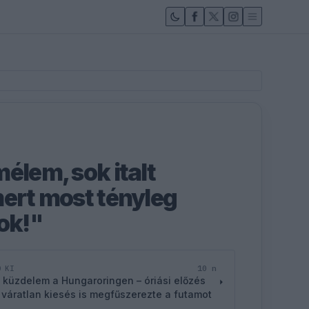
élem, sok italt
mert most tényleg
ok!"
10 n
D KI
 küzdelem a Hungaroringen – óriási előzés
 váratlan kiesés is megfűszerezte a futamot