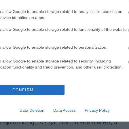
 háttérembereit is, akik szerinte ugyanannyira
o allow Google to enable storage related to analytics like cookies on
evice identifiers in apps.
 szól, talán még inkább, mint rólam – a
o allow Google to enable storage related to functionality of the website
l már tesztelünk, de most még szeretnénk ezt
o allow Google to enable storage related to personalization.
el megelőzve legfőbb riválisát, Max
o allow Google to enable storage related to security, including
cation functionality and fraud prevention, and other user protection.
-versenyző, aki világbajnoki címet nyert
Lewis
CONFIRM
Data Deletion
Data Access
Privacy Policy
ogy Norris számára ez a siker nemcsak az
eljutott idáig. „A saját utamon értem el ezt, a