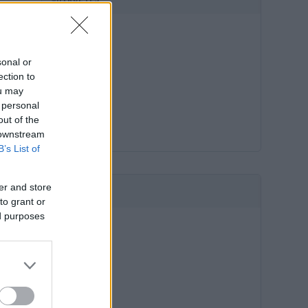
sonal or
ection to
ou may
 personal
out of the
 downstream
B’s List of
er and store
HIRDETÉS
to grant or
ed purposes