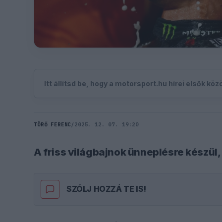
Itt állítsd be, hogy a motorsport.hu hírei elsők kö
TÖRŐ FERENC
/
2025. 12. 07. 19:20
A friss világbajnok ünneplésre készül, 
SZÓLJ HOZZÁ TE IS!