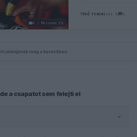
0
TÖRŐ FERENC
241 N
X / McLaren F1
zött jelenjenek meg a keresőben.
de a csapatot sem felejti el