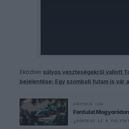
Eközben
súlyos veszteségekről vallott 
bejelentése: Egy szombati futam is vár
KÖVETKEZŐ CIKK
Fordulat Mogyoródon,
GÖRGESS LE A FOLYTA
↓