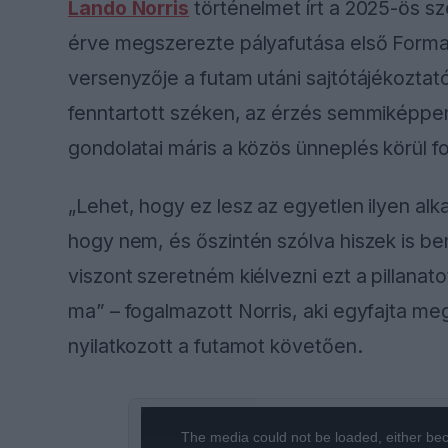
Lando Norris
történelmet írt a 2025-ös s
érve megszerezte pályafutása első Forma
versenyzője a futam utáni sajtótájékoztató
fenntartott széken, az érzés semmiképpe
gondolatai máris a közös ünneplés körül f
„Lehet, hogy ez lesz az egyetlen ilyen a
hogy nem, és őszintén szólva hiszek is be
viszont szeretném kiélvezni ezt a pillanat
ma” – fogalmazott Norris, aki egyfajta m
nyilatkozott a futamot követően.
This
The media could not be loaded, either bec