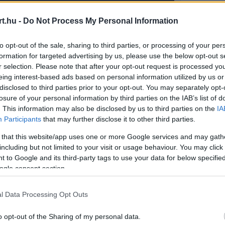
s not supported.
t.hu -
Do Not Process My Personal Information
to opt-out of the sale, sharing to third parties, or processing of your per
formation for targeted advertising by us, please use the below opt-out s
Video
r selection. Please note that after your opt-out request is processed y
Player
is
eing interest-based ads based on personal information utilized by us or
loading.
disclosed to third parties prior to your opt-out. You may separately opt-
losure of your personal information by third parties on the IAB’s list of
. This information may also be disclosed by us to third parties on the
IA
Participants
that may further disclose it to other third parties.
 that this website/app uses one or more Google services and may gath
including but not limited to your visit or usage behaviour. You may click 
 to Google and its third-party tags to use your data for below specifi
ogle consent section.
a média előtt, az élmény mégis rengeteg
l Data Processing Opt Outs
csinálta. „A hatás, amit ez kiváltott az
o opt-out of the Sharing of my personal data.