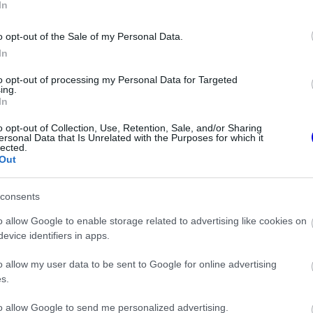
ami igazán boldoggá tesz. A barátaimmal
In
 hogy már rengeteg italt rendeltek, mert
o opt-out of the Sale of my Personal Data.
In
to opt-out of processing my Personal Data for Targeted
ing.
In
o opt-out of Collection, Use, Retention, Sale, and/or Sharing
ersonal Data that Is Unrelated with the Purposes for which it
lected.
Out
consents
o allow Google to enable storage related to advertising like cookies on
evice identifiers in apps.
FORMA-1
o allow my user data to be sent to Google for online advertising
elentése: Egy
Komoly nézeteltérés alakult ki
s.
m is vár a
Norris és Hamilton között a
Magyar Nagydíj után
to allow Google to send me personalized advertising.