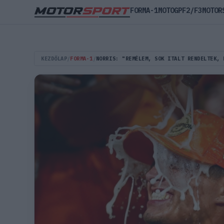
FORMA-1
MOTOGP
F2/F3
MOTOR
KEZDŐLAP
/
FORMA-1
/
NORRIS: "REMÉLEM, SOK ITALT RENDELTEK, 