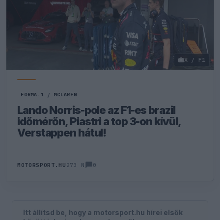
X / F1
FORMA-1
/
MCLAREN
Lando Norris-pole az F1-es brazil
időmérőn, Piastri a top 3-on kívül,
Verstappen hátul!
0
MOTORSPORT.HU
273 N
Itt állítsd be, hogy a motorsport.hu hírei elsők