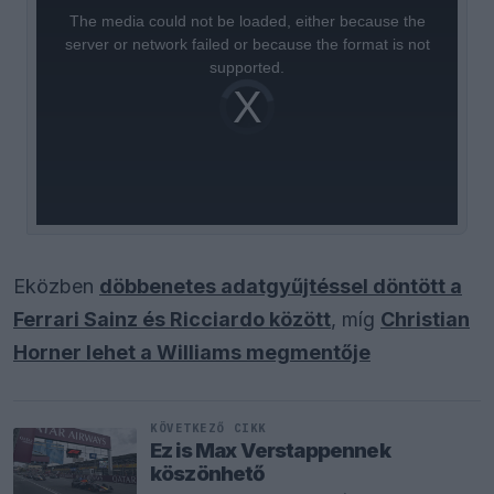
is
a
The media could not be loaded, either because the
modal
window.
server or network failed or because the format is not
supported.
Video
Player
is
loading.
Eközben
döbbenetes adatgyűjtéssel döntött a
Ferrari Sainz és Ricciardo között
, míg
Christian
Horner lehet a Williams megmentője
KÖVETKEZŐ CIKK
Ez is Max Verstappennek
köszönhető