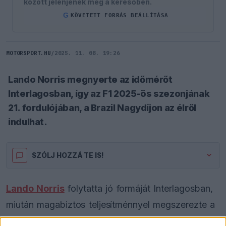
között jelenjenek meg a keresőben.
G
KÖVETETT FORRÁS BEÁLLÍTÁSA
MOTORSPORT.HU
/
2025. 11. 08. 19:26
Lando Norris megnyerte az időmérőt
Interlagosban, így az F1 2025-ös szezonjának
21. fordulójában, a Brazil Nagydíjon az élről
indulhat.
SZÓLJ HOZZÁ TE IS!
Lando Norris
folytatta jó formáját Interlagosban,
miután magabiztos teljesítménnyel megszerezte a
pole pozíciót a Brazil Nagydíjra. A brit versenyző