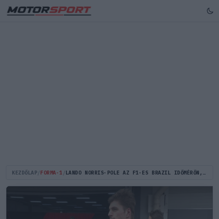
KEZDŐLAP
/
FORMA-1
/
LANDO NORRIS-POLE AZ F1-ES BRAZIL IDŐMÉRŐN, PIASTRI A TOP 3-ON KÍVÜL, VERSTAPPEN HÁTUL!