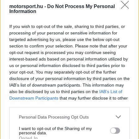
ezzel megerősítette vezető helyét a bajnoki
motorsport.hu -
Do Not Process My Personal
Information
küzdelemben, és ismét esélyes a győzelemre.
If you wish to opt-out of the sale, sharing to third parties, or
processing of your personal or sensitive information for
Mögötte Kimi Antonelli szerezte meg a második
targeted advertising by us, please use the below opt-out
rajthelyet, míg Charles Leclerc a harmadik
section to confirm your selection. Please note that after your
opt-out request is processed you may continue seeing
pozícióból vághat neki a vasárnapi futamnak.
interest-based ads based on personal information utilized by
Oscar Piastri a negyedik lett, miután az utolsó
us or personal information disclosed to third parties prior to
your opt-out. You may separately opt-out of the further
gyors körén nem tudott javítani - tehát hiába
disclosure of your personal information by third parties on the
vezetett még az utolsó gyorskörök előtt.
IAB’s list of downstream participants. This information may
also be disclosed by us to third parties on the
IAB’s List of
Downstream Participants
that may further disclose it to other
third parties.
The media could not be loaded, either because
This
Please note that this website/app uses one or more Google
the server or network failed or because the format
Personal Data Processing Opt Outs
is
services and may gather and store information including but
is not supported.
not limited to your visit or usage behaviour. You may click to
I want to opt-out of the Sharing of my
Video
a
Player
personal data.
grant or deny consent to Google and its third-party tags to
is
Opted In
loading.