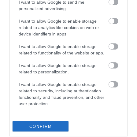
döntött a Ferrari Sainz és Ricciardo
I want to allow Google to send me
között
personalized advertising.
I want to allow Google to enable storage
related to analytics like cookies on web or
FORMA-1
device identifiers in apps.
Christian Horner lehet a Williams
megmentője
I want to allow Google to enable storage
related to functionality of the website or app.
I want to allow Google to enable storage
related to personalization.
FORMA-1
Francia hatalomátvételről
suttognak a Red Bullnál
I want to allow Google to enable storage
related to security, including authentication
functionality and fraud prevention, and other
user protection.
A Racing Bulls számára sikeres időmérő volt,
hiszen Liam Lawson a hetedik helyre kvalifikált,
CONFIRM
közvetlenül a Haas újonca, Ollie Bearman mögé.