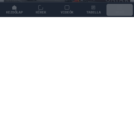
KEZDŐLAP
HÍREK
VIDEÓK
TABELLA
MENÜ
FORMA-1
Ez is Max Verstappennek köszönhető
Raymond Vermeulen szerint Max Verstappen
gyökeresen megváltoztatta a motorsport megítélését
Hollandiában, és felébresztette a sportágat a
tetszhalálból.
0
KOVÁCS ENIKŐ
26 P
KÖVETKEZŐ FUTAM
Holland Nagydíj
Zandvoort Circuit