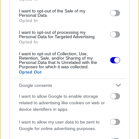
modal
use your data for below specified purposes in below Google
consent section.
I want to opt-out of the Sale of my
window.
Personal Data.
Opted In
I want to opt-out of processing my
Personal Data for Targeted Advertising.
Opted In
Isack Hadjar újabb erős teljesítménnyel az ötödik
helyet szerezte meg, megelőzve George Russellt,
I want to opt-out of Collection, Use,
Retention, Sale, and/or Sharing of my
Personal Data that Is Unrelated with the
aki ezúttal is nehezebben találta a ritmust
Purposes for which it was collected.
Opted Out
csapattársához, Antonellihez képest. Russell a
közepes abroncsokkal próbált előnyt szerezni, ám
Google consents
a taktika nem jött be.
I want to allow Google to enable storage
related to advertising like cookies on web or
device identifiers in apps.
EZEKET IS AJÁNLJUK
I want to allow my user data to be sent to
Google for online advertising purposes.
FORMA-1
Döbbenetes adatgyűjtéssel