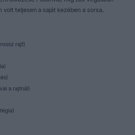
 volt teljesen a saját kezében a sorsa.
rossz rajt)
ia)
sés)
val a rajtnál)
tégia)