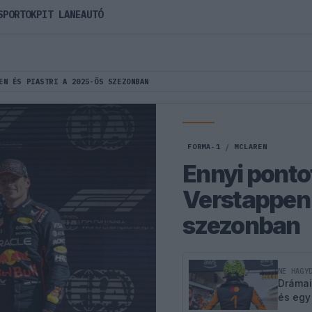
SPORTOK
PIT LANE
AUTÓ
EN ÉS PIASTRI A 2025-ÖS SZEZONBAN
FORMA-1
/
MCLAREN
Ennyi pontot
Verstappen 
szezonban
NE HAGY
Drámai
és egy