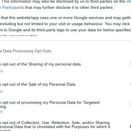
. This information may also be disclosed by us to third parties on the
IA
 okok miatt.
Participants
that may further disclose it to other third parties.
 that this website/app uses one or more Google services and may gath
including but not limited to your visit or usage behaviour. You may click 
 to Google and its third-party tags to use your data for below specifi
ogle consent section.
l Data Processing Opt Outs
o opt-out of the Sharing of my personal data.
In
o opt-out of the Sale of my Personal Data.
FORMA-1
In
Jelentős összeget kér Alonso
az Aston Martintól a
 okok miatt nem
to opt-out of processing my Personal Data for Targeted
folytatásért
ing.
távozásáról Helmut
In
o opt-out of Collection, Use, Retention, Sale, and/or Sharing
ersonal Data that Is Unrelated with the Purposes for which it
lected.