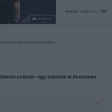
3
HEGEDŰS LÁSZLÓ
245 N
Northfoto
zött jelenjenek meg a keresőben.
lámzó szezon – így szórtak el összesen