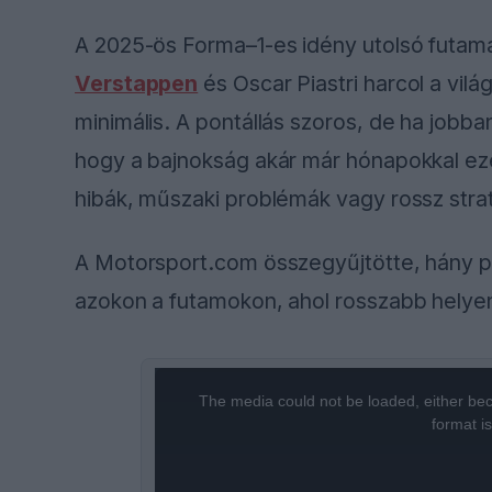
A 2025-ös Forma–1-es idény utolsó futam
Verstappen
és Oscar Piastri harcol a vil
minimális. A pontállás szoros, de ha jobba
hogy a bajnokság akár már hónapokkal ezel
hibák, műszaki problémák vagy rossz stra
A Motorsport.com összegyűjtötte, hány po
azokon a futamokon, ahol rosszabb helyen 
This
The media could not be loaded, either bec
is
format i
a