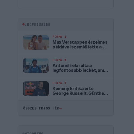
LEGFRISSEBB
FORMA-1
Max Verstappen érzelmes
példával szemléltette a
család fontosságát
FORMA-1
Antonelli elárulta a
legfontosabb leckét, amit
Hamiltontól és
Verstappentől tanult
FORMA-1
Kemény kritika érte
George Russellt, Günther
Steiner szerint mintha egy
Cadillacben ülne
→
ÖSSZES FRISS HÍR
HIRDETÉS