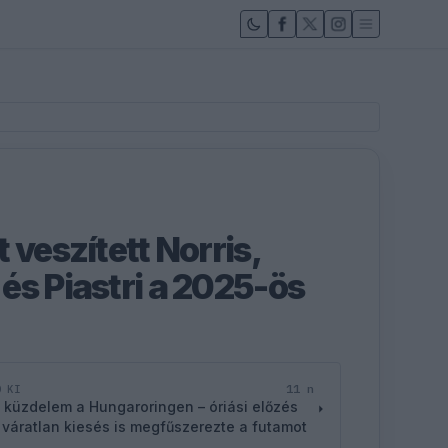
 veszített Norris,
és Piastri a 2025-ös
11 n
D KI
 küzdelem a Hungaroringen – óriási előzés
 váratlan kiesés is megfűszerezte a futamot