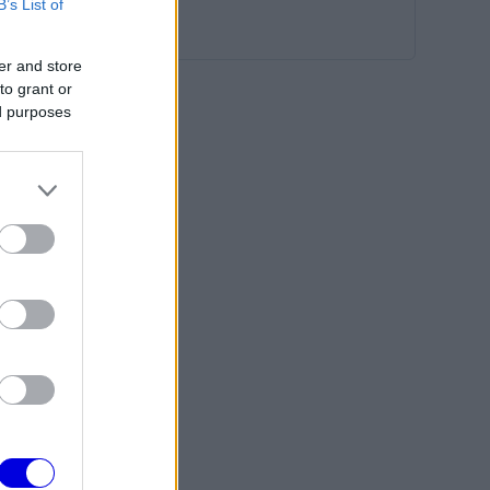
B’s List of
er and store
to grant or
ed purposes