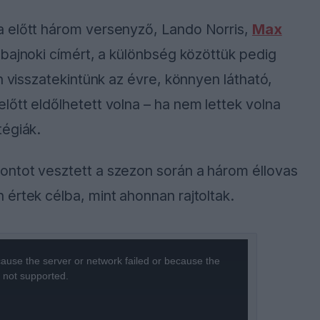
a előtt három versenyző, Lando Norris,
Max
ágbajnoki címért, a különbség közöttük pedig
n visszatekintünk az évre, könnyen látható,
őtt eldőlhetett volna – ha nem lettek volna
tégiák.
ntot vesztett a szezon során a három éllovas
értek célba, mint ahonnan rajtoltak.
ause the server or network failed or because the
s not supported.