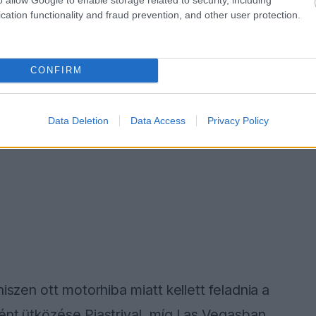
cation functionality and fraud prevention, and other user protection.
CONFIRM
Data Deletion
Data Access
Privacy Policy
iszen ott motorhiba miatt kellett feladnia a
ént ütközése Piastrival, míg Las Vegasban