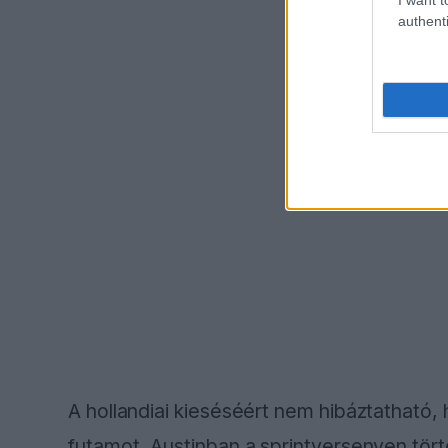
authenti
A hollandiai kieséséért nem hibáztatható, h
futamot. Austinban a sprintversenyen tört