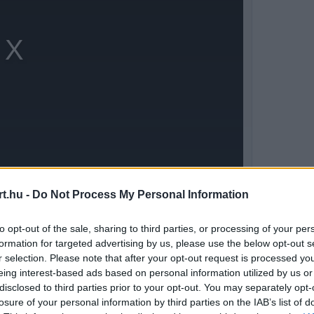
t.hu -
Do Not Process My Personal Information
to opt-out of the sale, sharing to third parties, or processing of your per
formation for targeted advertising by us, please use the below opt-out s
ti a bajnokságot, és bár ugyanannyi győzelme
r selection. Please note that after your opt-out request is processed y
eing interest-based ads based on personal information utilized by us or
zám szerint hét –, a több második helyezés
disclosed to third parties prior to your opt-out. You may separately opt-
n ő lenne a világbajnok. Mindez úgy, hogy az
losure of your personal information by third parties on the IAB’s list of