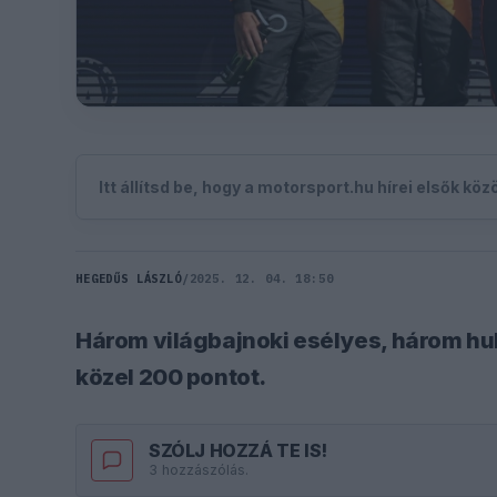
Itt állítsd be, hogy a motorsport.hu hírei elsők kö
HEGEDŰS LÁSZLÓ
/
2025. 12. 04. 18:50
Három világbajnoki esélyes, három hul
közel 200 pontot.
SZÓLJ HOZZÁ TE IS!
3 hozzászólás.