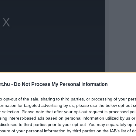
t.hu -
Do Not Process My Personal Information
etett a szezonzárón, ami méltó lezárása volt
to opt-out of the sale, sharing to third parties, or processing of your per
formation for targeted advertising by us, please use the below opt-out s
rsenyzéssel, hiba nélkül hozta le a futamot, és
r selection. Please note that after your opt-out request is processed y
t.
eing interest-based ads based on personal information utilized by us or
disclosed to third parties prior to your opt-out. You may separately opt-
losure of your personal information by third parties on the IAB’s list of