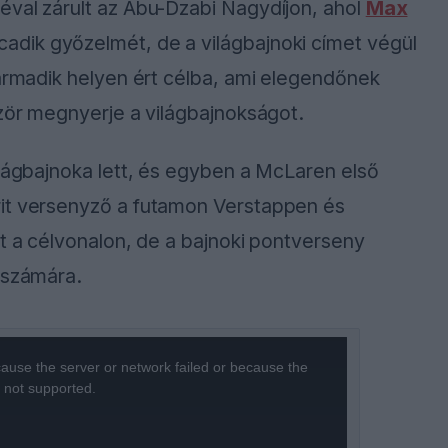
éval zárult az Abu-Dzabi Nagydíjon, ahol
Max
adik győzelmét, de a világbajnoki címet végül
harmadik helyen ért célba, ami elegendőnek
ször megnyerje a világbajnokságot.
ilágbajnoka lett, és egyben a McLaren első
rit versenyző a futamon Verstappen és
át a célvonalon, de a bajnoki pontverseny
 számára.
ause the server or network failed or because the
s not supported.