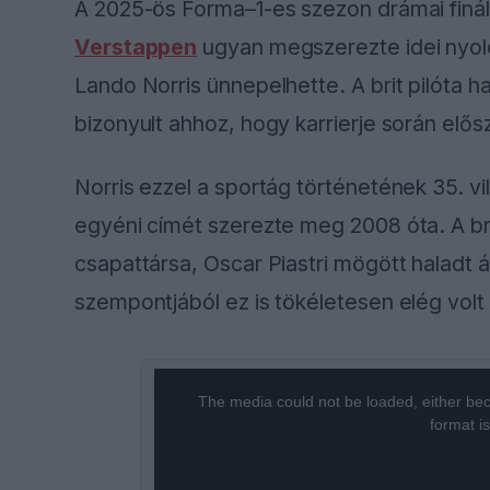
A 2025-ös Forma–1-es szezon drámai finál
Verstappen
ugyan megszerezte idei nyolc
Lando Norris ünnepelhette. A brit pilóta 
bizonyult ahhoz, hogy karrierje során elő
Norris ezzel a sportág történetének 35. v
egyéni címét szerezte meg 2008 óta. A b
csapattársa, Oscar Piastri mögött haladt 
szempontjából ez is tökéletesen elég volt
This
The media could not be loaded, either bec
is
format i
a