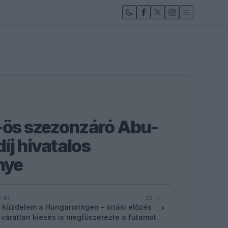
-ös szezonzáró Abu-
íj hivatalos
nye
13 n
D KI
 küzdelem a Hungaroringen – óriási előzés
 váratlan kiesés is megfűszerezte a futamot