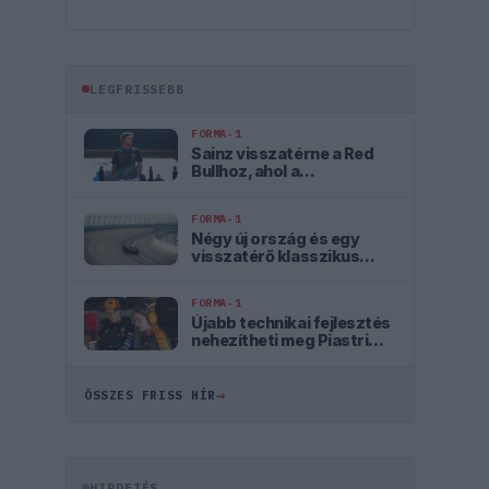
LEGFRISSEBB
FORMA-1
Sainz visszatérne a Red
Bullhoz, ahol a
győzelemért harcolhatna
FORMA-1
Négy új ország és egy
visszatérő klasszikus
pályázik F1-es futamra
2028-tól
FORMA-1
Újabb technikai fejlesztés
nehezítheti meg Piastri
életét a McLarennél
→
ÖSSZES FRISS HÍR
HIRDETÉS