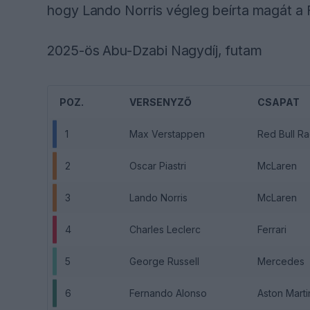
hogy Lando Norris végleg beírta magát a
2025-ös Abu-Dzabi Nagydíj, futam
POZ.
VERSENYZŐ
CSAPAT
1
Max Verstappen
Red Bull Ra
2
Oscar Piastri
McLaren
3
Lando Norris
McLaren
4
Charles Leclerc
Ferrari
5
George Russell
Mercedes
6
Fernando Alonso
Aston Marti