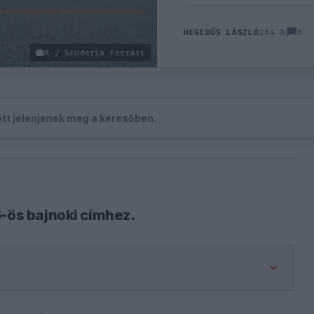
0
HEGEDŰS LÁSZLÓ
244 N
X / Scuderia Ferrari
zött jelenjenek meg a keresőben.
5-ös bajnoki címhez.