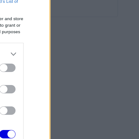
B’s List of
er and store
to grant or
ed purposes