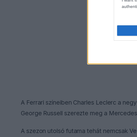
authenti
A Ferrari színeiben Charles Leclerc a negy
George Russell szerezte meg a Mercedes
A szezon utolsó futama tehát nemcsak Ver