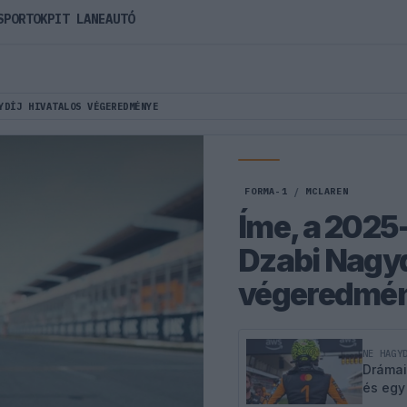
SPORTOK
PIT LANE
AUTÓ
YDÍJ HIVATALOS VÉGEREDMÉNYE
FORMA-1
/
MCLAREN
Íme, a 2025
Dzabi Nagyd
végeredmé
NE HAGY
Drámai
és egy