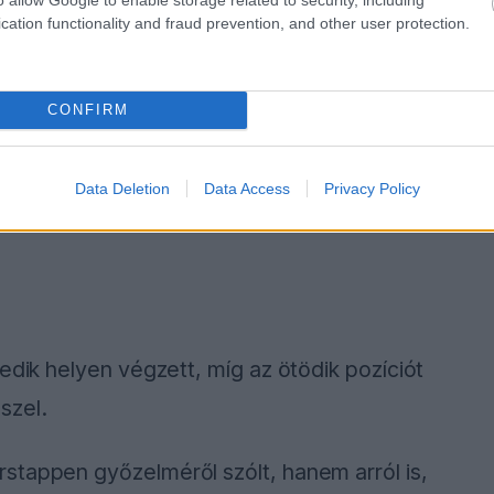
cation functionality and fraud prevention, and other user protection.
CONFIRM
Data Deletion
Data Access
Privacy Policy
edik helyen végzett, míg az ötödik pozíciót
szel.
stappen győzelméről szólt, hanem arról is,