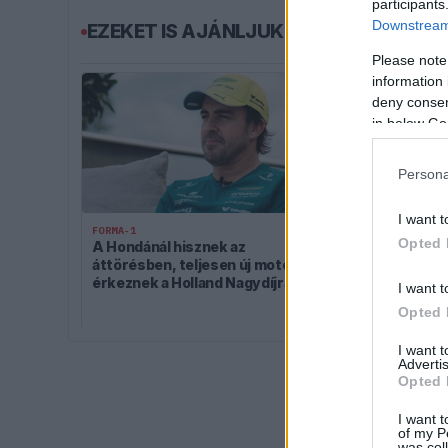
participants
Downstream 
EZEKET IS AJÁNLJUK
Please note
information 
deny consent
in below Go
Persona
I want t
FORMA-1
FORMA-1
Opted 
A Hondánál hisznek az
Kellemetlen 
áttörésben, teljesen új motorral
nyári szünet
érkeznek a Holland Nagydíjra az
pilótát
I want t
Aston Martinnal
Opted 
I want 
Advertis
Opted 
I want t
of my P
was col