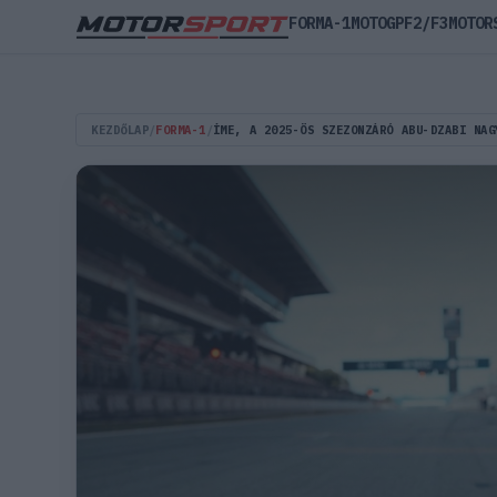
FORMA-1
MOTOGP
F2/F3
MOTOR
KEZDŐLAP
/
FORMA-1
/
ÍME, A 2025-ÖS SZEZONZÁRÓ ABU-DZABI NAG