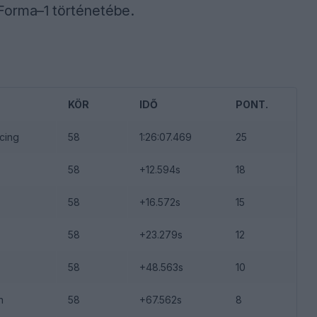
 Forma–1 történetébe.
KÖR
IDŐ
PONT.
cing
58
1:26:07.469
25
58
+12.594s
18
58
+16.572s
15
58
+23.279s
12
58
+48.563s
10
n
58
+67.562s
8