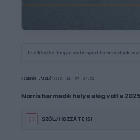
Itt állítsd be, hogy a motorsport.hu hírei elsők kö
HEGEDŰS LÁSZLÓ
/
2025. 12. 07. 14:52
Norris harmadik helye elég volt a 202
SZÓLJ HOZZÁ TE IS!