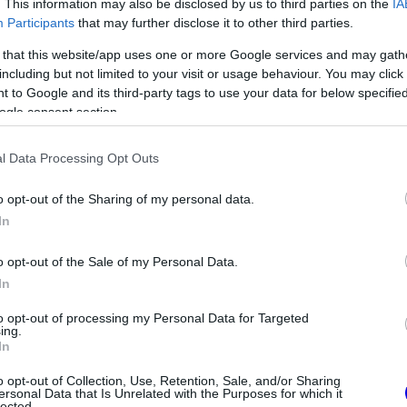
. This information may also be disclosed by us to third parties on the
IA
Participants
that may further disclose it to other third parties.
 that this website/app uses one or more Google services and may gath
including but not limited to your visit or usage behaviour. You may click 
 to Google and its third-party tags to use your data for below specifi
ogle consent section.
l Data Processing Opt Outs
o opt-out of the Sharing of my personal data.
In
meglepetés érte a
FORMA-1
ben a Forma–1-es
Lando Norris meglepő vallomást
o opt-out of the Sale of my Personal Data.
tett a gyermekkori
szenvedélyéről
In
to opt-out of processing my Personal Data for Targeted
ing.
In
o opt-out of Collection, Use, Retention, Sale, and/or Sharing
ersonal Data that Is Unrelated with the Purposes for which it
lected.