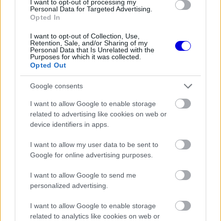
I want to opt-out of processing my
Personal Data for Targeted Advertising.
Opted In
FORMA-1
Lando Norris meglepő vallomást
I want to opt-out of Collection, Use,
tett a gyermekkori szenvedélyéről
Retention, Sale, and/or Sharing of my
Personal Data that Is Unrelated with the
Purposes for which it was collected.
Opted Out
Google consents
FORMA-1
A McLaren óriási hibát követne el
I want to allow Google to enable storage
Max Verstappen leigazolásával
related to advertising like cookies on web or
device identifiers in apps.
I want to allow my user data to be sent to
FORMA-1
Google for online advertising purposes.
A Hondánál hisznek az áttörésben,
teljesen új motorral érkeznek a
Holland Nagydíjra az Aston
I want to allow Google to send me
Martinnal
personalized advertising.
I want to allow Google to enable storage
Verstappen idén tölti be a huszonkilencedik
related to analytics like cookies on web or