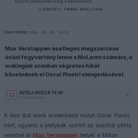
között jelenjenek meg a keresőben.
G
KÖVETETT FORRÁS BEÁLLÍTÁSA
TÖRŐ FERENC
/
2026. 05. 09. 12:12
Max Verstappen esetleges megszerzése
óriási fegyvertény lenne a McLaren számára, a
wokingiak azonban végzetes hibát
követnének el Oscar Piastri elengedésével.
SZÓLJ HOZZÁ TE IS!
4 hozzászólás.
A Red Bull élénk érdeklődést mutat Oscar Piastri
iránt, ugyanis a pletykák szerint az ausztrál pilóta
vehetné át
Max Verstappen
helyét a Milton