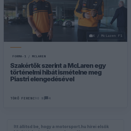
X / McLaren F1
FORMA-1
/
MCLAREN
Szakértők szerint a McLaren egy
történelmi hibát ismételne meg
Piastri elengedésével
4
TÖRŐ FERENC
90 N
Itt állítsd be, hogy a motorsport.hu hírei elsők