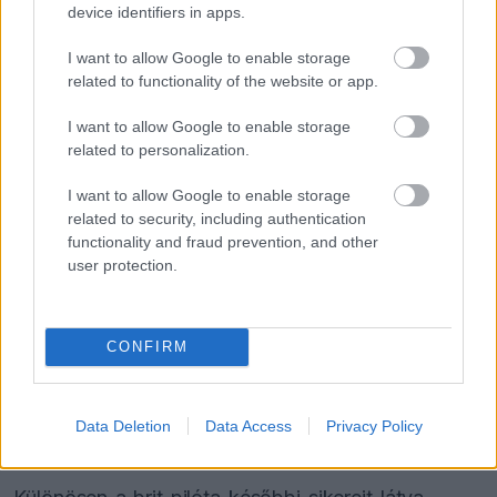
device identifiers in apps.
életévét, miközben Norris huszonhat esztendős.
Egy esetleges 2028-as egyesüléskor a holland
I want to allow Google to enable storage
related to functionality of the website or app.
már harmincegy éves lenne, míg Piastri éppen
akkor, huszonhét évesen lépne be a pilóták
I want to allow Google to enable storage
related to personalization.
legtermékenyebbnek tartott, huszonhat és
I want to allow Google to enable storage
harminckét év közötti korszakába.
related to security, including authentication
functionality and fraud prevention, and other
A brit csapat történelme során már többször is
user protection.
elkövette azt a hibát, hogy kivételes tehetségeket
engedett el közvetlenül a csúcsidőszakuk előtt.
CONFIRM
Lewis Hamilton huszonhét évesen távozott tőlük,
Fernando Alonso
pedig huszonhat esztendős volt
Data Deletion
Data Access
Privacy Policy
a szakításukkor.