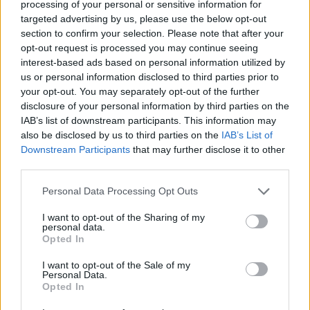
modal
processing of your personal or sensitive information for
targeted advertising by us, please use the below opt-out
window.
section to confirm your selection. Please note that after your
opt-out request is processed you may continue seeing
interest-based ads based on personal information utilized by
us or personal information disclosed to third parties prior to
your opt-out. You may separately opt-out of the further
Lando Norris és Piastri jelenleg a mezőny
disclosure of your personal information by third parties on the
legerősebb párosát alkotja, amellyel szinte
IAB’s list of downstream participants. This information may
also be disclosed by us to third parties on the
IAB’s List of
lehetetlen felvenni a versenyt. Az ausztrál pilóta a
Downstream Participants
that may further disclose it to other
maga huszonöt évével hihetetlenül fényes jövő
third parties.
előtt áll, így a pályafutása legjobb évei még
Please note that this website/app uses one or more Google
Personal Data Processing Opt Outs
services and may gather and store information including but
bőven előtte vannak. Ha a csapat feláldozná őt a
not limited to your visit or usage behaviour. You may click to
I want to opt-out of the Sharing of my
personal data.
holland érkezéséért, azzal hosszú távon komoly
grant or deny consent to Google and its third-party tags to
Opted In
use your data for below specified purposes in below Google
hátrányba kerülne.
consent section.
I want to opt-out of the Sale of my
Personal Data.
Opted In
EZEKET IS AJÁNLJUK