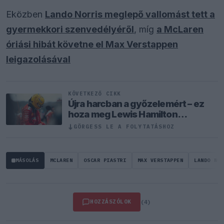
Eközben
Lando Norris meglepő vallomást tett a
gyermekkori szenvedélyéről
, míg
a McLaren
óriási hibát követne el Max Verstappen
leigazolásával
KÖVETKEZŐ CIKK
Újra harcban a győzelemért – ez
hoza meg Lewis Hamilton
feltámadását
↓
GÖRGESS LE A FOLYTATÁSHOZ
MÁSOLÁS
MCLAREN
OSCAR PIASTRI
MAX VERSTAPPEN
LANDO NOR
HOZZÁSZÓLOK
(4)