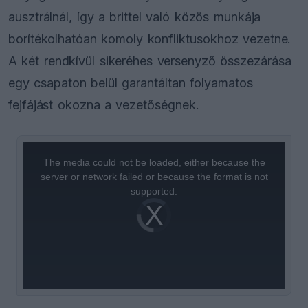
ausztrálnál, így a brittel való közös munkája
borítékolhatóan komoly konfliktusokhoz vezetne.
A két rendkívül sikeréhes versenyző összezárása
egy csapaton belül garantáltan folyamatos
fejfájást okozna a vezetőségnek.
This
is
a
The media could not be loaded, either because the
modal
window.
server or network failed or because the format is not
supported.
Video
Player
is
loading.