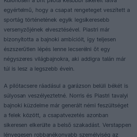
Különösen a brit pilóta későbbi sikereit látva
egyértelmű, hogy a csapat rengeteget veszített a
sportág történetének egyik legsikeresebb
versenyzőjének elvesztésével. Piastri már
bizonyította a bajnoki ambícióit, így teljesen
észszerűtlen lépés lenne lecserélni őt egy
négyszeres világbajnokra, aki addigra talán már
túl is lesz a legszebb évein.
A pilótacsere ráadásul a garázson belüli békét is
súlyosan veszélyeztetné. Norris és Piastri tavalyi
bajnoki küzdelme már generált némi feszültséget
a felek között, a csapatvezetés azonban
sikeresen elkerülte a belső szakadást. Verstappen
lényegesen robbanékonyabb személyiség az