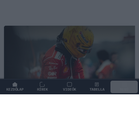
KEZDŐLAP
HÍREK
VIDEÓK
TABELLA
MENÜ
FORMA-1
/
FERRARI
Újra harcban a győzelemért – ez hoza
meg Lewis Hamilton feltámadását
A Le Mans-i legenda Tom Kristensen szerint az új