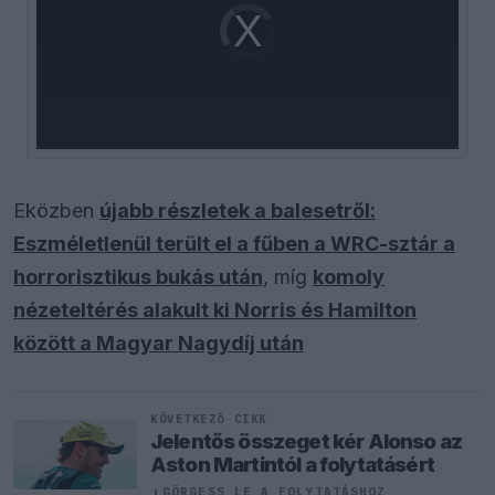
Video
Player
is
loading.
Eközben
újabb részletek a balesetről:
Eszméletlenül terült el a fűben a WRC-sztár a
horrorisztikus bukás után
, míg
komoly
nézeteltérés alakult ki Norris és Hamilton
között a Magyar Nagydíj után
KÖVETKEZŐ CIKK
Jelentős összeget kér Alonso az
Aston Martintól a folytatásért
↓
GÖRGESS LE A FOLYTATÁSHOZ