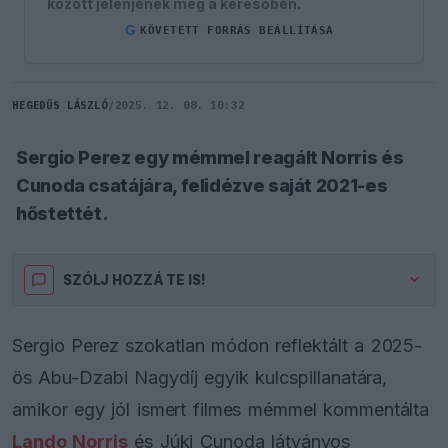
között jelenjenek meg a keresőben.
G
KÖVETETT FORRÁS BEÁLLÍTÁSA
HEGEDŰS LÁSZLÓ
/
2025. 12. 08. 10:32
Sergio Perez egy mémmel reagált Norris és
Cunoda csatájára, felidézve saját 2021-es
hőstettét.
SZÓLJ HOZZÁ TE IS!
Sergio Perez szokatlan módon reflektált a 2025-
ös Abu-Dzabi Nagydíj egyik kulcspillanatára,
amikor egy jól ismert filmes mémmel kommentálta
Lando Norris
és Júki Cunoda látványos