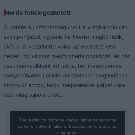
Norris fellélegezhetett
A döntés kulcsfontosságú volt a világbajnoki cím
szempontjából, ugyanis ha Norrist megbüntetik,
akár el is veszíthette volna az összetett első
helyet. Így viszont megőrizhette pozícióját, és bár
csak harmadikként ért célba, hét másodperces
előnye Charles Leclerc-rel szemben elegendőnek
bizonyult ahhoz, hogy megszerezze pályafutása
első világbajnoki címét.
This
is
a
The media could not be loaded, either because the
modal
window.
server or network failed or because the format is not
supported.