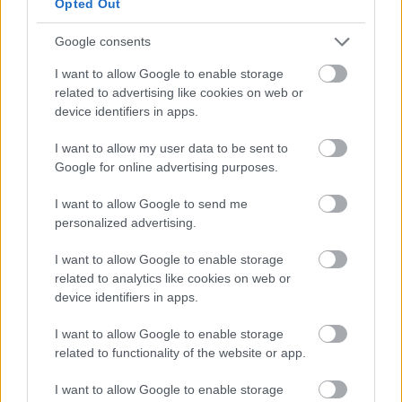
Opted Out
világbajnoki címet.
Google consents
EZEKET IS AJÁNLJUK
I want to allow Google to enable storage
related to advertising like cookies on web or
device identifiers in apps.
MOTORSPORTOK
Újabb részletek a balesetről:
I want to allow my user data to be sent to
Eszméletlenül terült el a fűben a
Google for online advertising purposes.
WRC-sztár a horrorisztikus bukás
után
I want to allow Google to send me
personalized advertising.
FORMA-1
Komoly nézeteltérés alakult ki
I want to allow Google to enable storage
Norris és Hamilton között a Magyar
related to analytics like cookies on web or
Nagydíj után
device identifiers in apps.
I want to allow Google to enable storage
FORMA-1
related to functionality of the website or app.
A Honda egészen a téli tesztekig
azt hitte, hogy minden rendben
I want to allow Google to enable storage
van