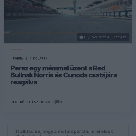
X / Scuderia Ferrari
FORMA-1
/
MCLAREN
Perez egy mémmel üzent a Red
Bullnak Norris és Cunoda csatájára
reagálva
0
HEGEDŰS LÁSZLÓ
240 N
Itt állítsd be, hogy a motorsport.hu hírei elsők