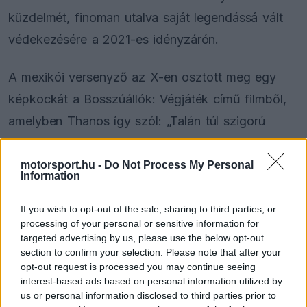
küzdelmét, finoman utalva saját legendássá vált
védekezésére a 2021-es idényzárón.
A mexikói versenyző az X-en osztott meg egy
képkockát a Bosszúállók: Végjáték című filmből,
amelyben Thanos így szól: „Talán túl szigorú
voltam hozzád.” A poszt nem volt más, mint egy
burkolt párhuzam a múltbeli és a mostani
motorsport.hu -
Do Not Process My Personal
Information
események között – Perez ugyanis ugyanazon a
helyszínen négy évvel korábban két körön
If you wish to opt-out of the sale, sharing to third parties, or
processing of your personal or sensitive information for
keresztül tartotta maga mögött Lewis Hamiltont,
targeted advertising by us, please use the below opt-out
döntő szerepet játszva Max Verstappen első
section to confirm your selection. Please note that after your
opt-out request is processed you may continue seeing
világbajnoki címének megszerzésében.
interest-based ads based on personal information utilized by
us or personal information disclosed to third parties prior to