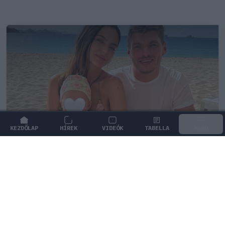
KEZDŐLAP
HÍREK
VIDEÓK
TABELLA
MENÜ
FORMA-1
/
RED BULL RACING
Max Verstappen érzelmes példával
szemléltette a család fontosságát
Max Verstappen elárulta, hogy mi jelenti számára a
legnagyobb boldogságot a trófeákon és a
győzelmeken túl.