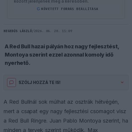
között jelenjenek meg a keresőben.
G
KÖVETETT FORRÁS BEÁLLÍTÁSA
HEGEDŰS LÁSZLÓ
/
2026. 06. 20. 11:09
A Red Bull hazai pályán hoz nagy fejlesztést,
Montoya szerint ezzel azonnal komoly idő
nyerhető.
SZÓLJ HOZZÁ TE IS!
A Red Bullnál sok múlhat az osztrák hétvégén,
mert a csapat egy nagy fejlesztési csomagot visz
a Red Bull Ringre. Juan Pablo Montoya szerint, ha
minden a tervek szerint működik, Max