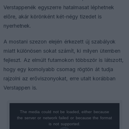
Verstappenék egyszerre hatalmasat léphetnek
előre, akár körönként két-négy tizedet is
nyerhetnek.
A mostani szezon elején érkezett új szabályok
miatt különösen sokat számít, ki milyen ütemben
fejleszt. Az elmúlt futamokon többször is látszott,
hogy egy komolyabb csomag rögtön át tudja
rajzolni az erőviszonyokat, erre utalt korábban
Verstappen is.
The media could not be loaded, either because
This
the server or network failed or because the format
is
is not supported.