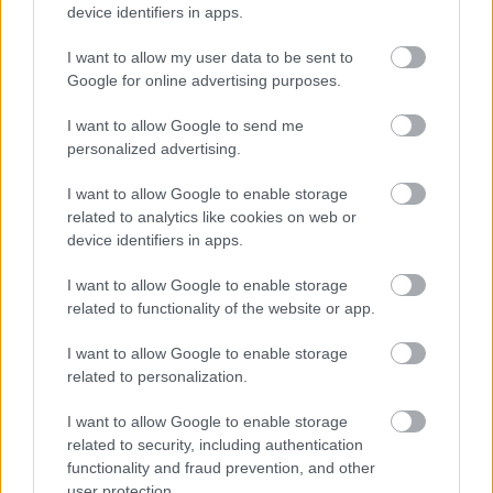
device identifiers in apps.
harcot. Lewis Hamilton ott szerezte meg első
ferraris győzelmét azóta, hogy 2025 elején a
I want to allow my user data to be sent to
Google for online advertising purposes.
csapathoz igazolt.
I want to allow Google to send me
personalized advertising.
A Red Bull legutóbb Miamiban vetett be nagyobb
csomagot, most pedig újabb adag érkezik. A
I want to allow Google to enable storage
related to analytics like cookies on web or
hangsúly ezúttal főleg az autó tömegén lehet,
device identifiers in apps.
mert az RB22 még mindig jóval nehezebb a 768
I want to allow Google to enable storage
kilós minimumsúlynál.
related to functionality of the website or app.
I want to allow Google to enable storage
A várakozások szerint a csapat elsősorban a
related to personalization.
felesleges kilogrammokat próbálja lefaragni
I want to allow Google to enable storage
Verstappen és Isack Hadjar autójáról. Ez
related to security, including authentication
egybeesik Pierre Waché korábbi szavaival is, a
functionality and fraud prevention, and other
user protection.