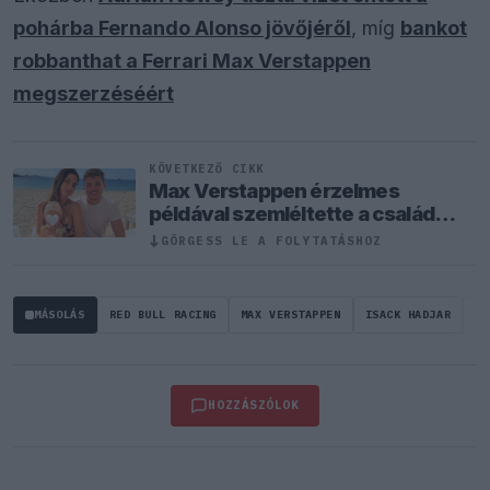
pohárba Fernando Alonso jövőjéről
, míg
bankot
robbanthat a Ferrari Max Verstappen
megszerzéséért
KÖVETKEZŐ CIKK
Max Verstappen érzelmes
példával szemléltette a család
fontosságát
GÖRGESS LE A FOLYTATÁSHOZ
↓
MÁSOLÁS
RED BULL RACING
MAX VERSTAPPEN
ISACK HADJAR
PI
HOZZÁSZÓLOK