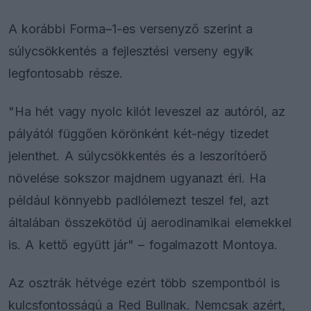
A korábbi Forma–1-es versenyző szerint a
súlycsökkentés a fejlesztési verseny egyik
legfontosabb része.
"Ha hét vagy nyolc kilót leveszel az autóról, az
pályától függően körönként két-négy tizedet
jelenthet. A súlycsökkentés és a leszorítóerő
növelése sokszor majdnem ugyanazt éri. Ha
például könnyebb padlólemezt teszel fel, azt
általában összekötöd új aerodinamikai elemekkel
is. A kettő együtt jár" – fogalmazott Montoya.
Az osztrák hétvége ezért több szempontból is
kulcsfontosságú a Red Bullnak. Nemcsak azért,