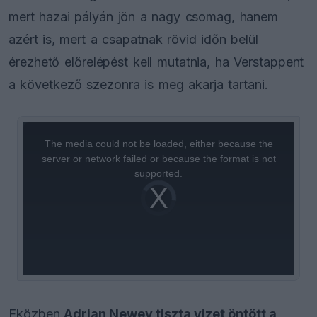
mert hazai pályán jön a nagy csomag, hanem
azért is, mert a csapatnak rövid időn belül
érezhető előrelépést kell mutatnia, ha Verstappent
a következő szezonra is meg akarja tartani.
This
is
a
The media could not be loaded, either because the
modal
window.
server or network failed or because the format is not
supported.
Video
Player
is
loading.
Eközben
Adrian Newey tiszta vizet öntött a