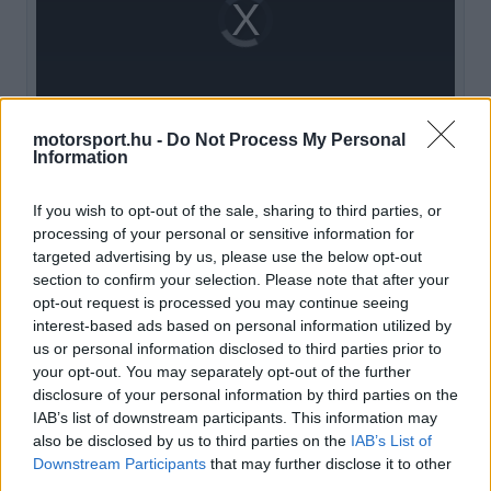
Video
a
Player
is
loading.
modal
window.
motorsport.hu -
Do Not Process My Personal
Information
"Az, hogy épp hol állsz, nagyban attól függ,
If you wish to opt-out of the sale, sharing to third parties, or
melyik csapat milyen fejlesztéseket hoz. Ha valaki
processing of your personal or sensitive information for
targeted advertising by us, please use the below opt-out
új csomaggal érkezik, hirtelen akár az élre is
section to confirm your selection. Please note that after your
ugorhat" – mondta Barcelonában.
opt-out request is processed you may continue seeing
interest-based ads based on personal information utilized by
us or personal information disclosed to third parties prior to
EZEKET IS AJÁNLJUK
your opt-out. You may separately opt-out of the further
disclosure of your personal information by third parties on the
IAB’s list of downstream participants. This information may
also be disclosed by us to third parties on the
IAB’s List of
FORMA-1
Adrian Newey tiszta vizet öntött a
Downstream Participants
that may further disclose it to other
pohárba Fernando Alonso jövőjéről
third parties.