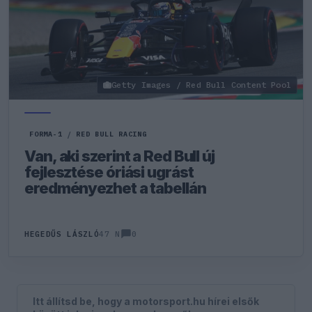
Getty Images / Red Bull Content Pool
FORMA-1
/
RED BULL RACING
Van, aki szerint a Red Bull új
fejlesztése óriási ugrást
eredményezhet a tabellán
0
HEGEDŰS LÁSZLÓ
47 N
Itt állítsd be, hogy a motorsport.hu hírei elsők