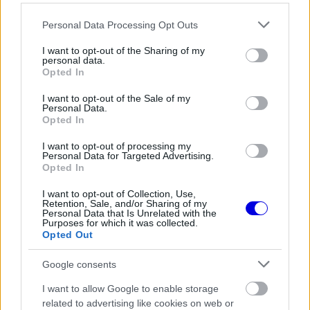
Please note that this website/app uses one or more Google
Personal Data Processing Opt Outs
services and may gather and store information including but
not limited to your visit or usage behaviour. You may click to
I want to opt-out of the Sharing of my
personal data.
grant or deny consent to Google and its third-party tags to
FORMA-1
Opted In
Bankot robbanthat a Ferrari Max
use your data for below specified purposes in below Google
Verstappen megszerzéséért
consent section.
I want to opt-out of the Sale of my
Personal Data.
Opted In
I want to opt-out of processing my
FORMA-1
Personal Data for Targeted Advertising.
Ezt a hibát még Fred Vasseur sem
Opted In
tudja letagadni a Ferrarinál
I want to opt-out of Collection, Use,
Retention, Sale, and/or Sharing of my
Personal Data that Is Unrelated with the
Purposes for which it was collected.
A spanyolországi hétvégén erre a Ferrari szolgált
Opted Out
látványos példával. Az istálló egy sor új elemet
Google consents
vetett be az autóján, szombaton és vasárnap
I want to allow Google to enable storage
pedig már a
Mercedes
ellen is fel tudta venni a
related to advertising like cookies on web or