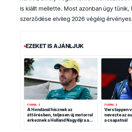
is kiállt mellette. Most azonban úgy tűnik
szerződése elvileg 2026 végéig érvényes
EZEKET IS AJÁNLJUK
FORMA-1
FORMA-1
A Hondánál hisznek az
Verstappen 
áttörésben, teljesen új motorral
nevezte az au
érkeznek a Holland Nagydíjra az
a csapatnál
Aston Martinnal