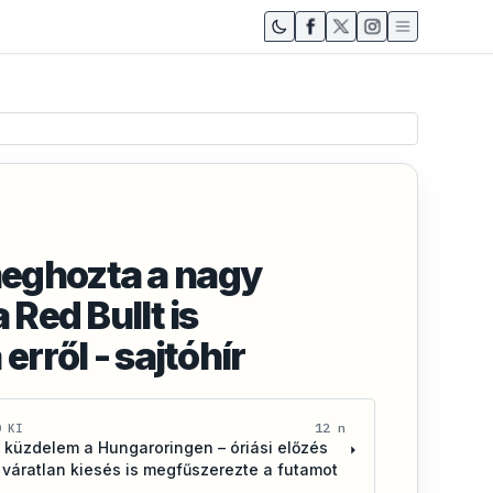
eghozta a nagy
 Red Bullt is
erről - sajtóhír
12 n
D KI
 küzdelem a Hungaroringen – óriási előzés
 váratlan kiesés is megfűszerezte a futamot