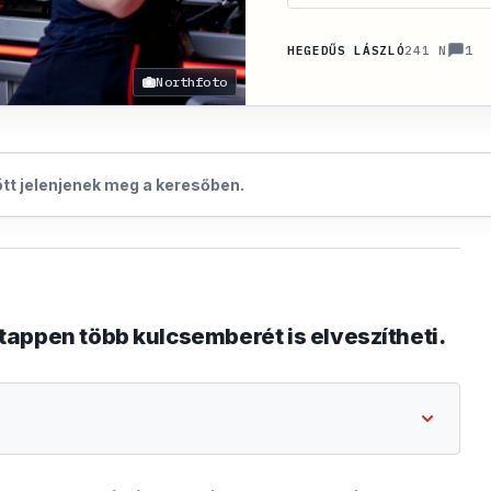
1
HEGEDŰS LÁSZLÓ
241 N
Northfoto
zött jelenjenek meg a keresőben.
appen több kulcsemberét is elveszítheti.