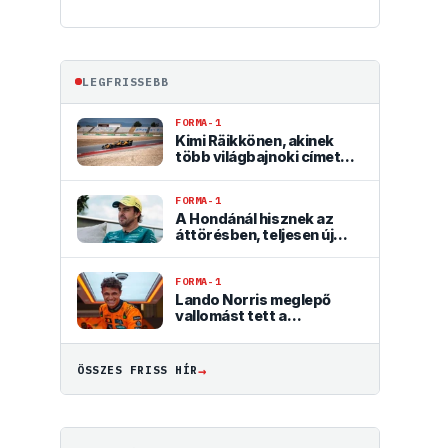
LEGFRISSEBB
FORMA-1
Kimi Räikkönen, akinek
több világbajnoki címet
kellett volna nyernie a
McLarennel
FORMA-1
A Hondánál hisznek az
áttörésben, teljesen új
motorral érkeznek a
Holland Nagydíjra az
Aston Martinnal
FORMA-1
Lando Norris meglepő
vallomást tett a
gyermekkori
szenvedélyéről
→
ÖSSZES FRISS HÍR