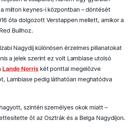
ése után Marko több önhatalmú döntésével is