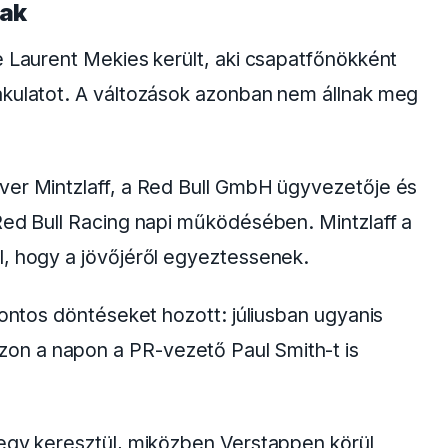
mely ezek után közölte vele, hogy a
nak igényt a szolgálataira. Hogy melyek
ikkünkben
írtunk részletesebben.
et a bokszfalnak
embere, a brit–olasz származású Gianpiero
5-ös szezon lesz az utolsó, amelyben
ta mellett. Az Autosport Web értesülései
elé, hogy 2026-tól nem kíván több
teljesen a csapatot, hanem egy gyárban
 a milton keynes-i központban – döntését