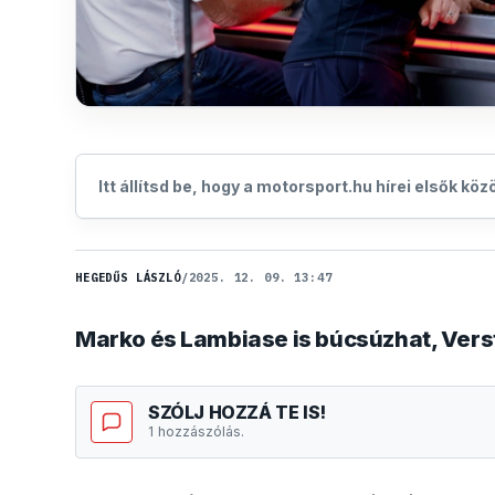
Itt állítsd be, hogy a motorsport.hu hírei elsők kö
HEGEDŰS LÁSZLÓ
/
2025. 12. 09. 13:47
Marko és Lambiase is búcsúzhat, Verst
SZÓLJ HOZZÁ TE IS!
1 hozzászólás.