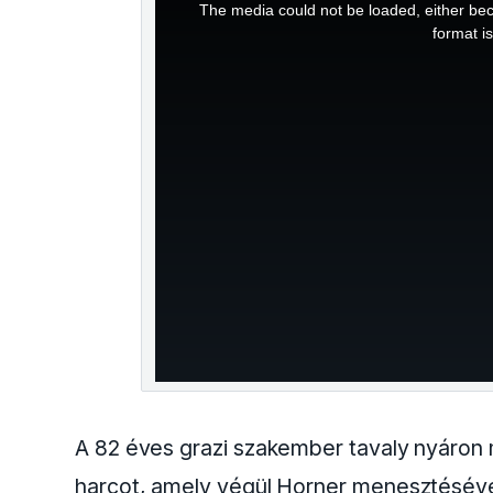
The media could not be loaded, either bec
is
format i
a
modal
window.
A 82 éves grazi szakember tavaly nyáron m
harcot, amely végül Horner menesztésével