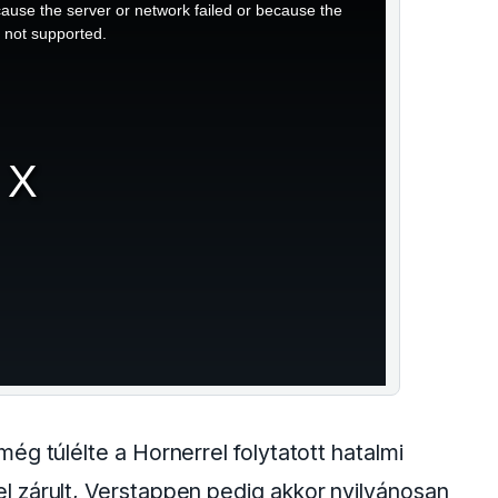
ause the server or network failed or because the
s not supported.
ég túlélte a Hornerrel folytatott hatalmi
 zárult, Verstappen pedig akkor nyilvánosan