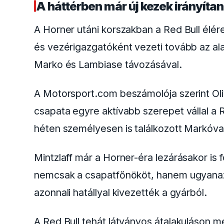
felbosszantotta a
Red Bull
vezetőségét, a
következő évtől kezdődően már nem tarta
voltak ezek a döntések, arról az
alábbi c
Gianpiero Lambiase is búcsút inth
Sajtóhírek szerint Verstappen másik kulcs
Lambiase szintén úgy döntött, hogy a 202
versenymérnökként dolgozik a holland piló
szerint Lambiase már jelezte a Red Bull f
versenyhétvégén részt venni.
A 45 éves mérnök azonban nem hagyja el 
végzett, állandó munkakörbe vonul vissza