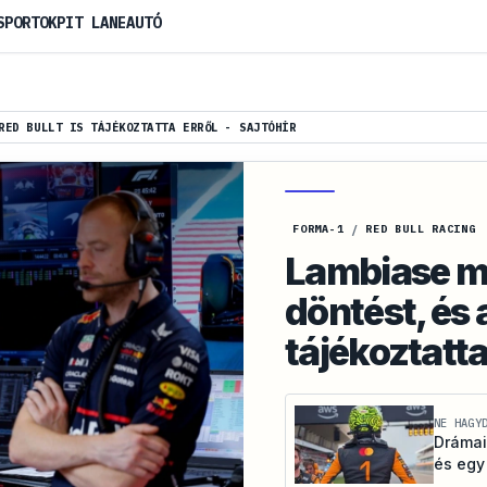
SPORTOK
PIT LANE
AUTÓ
RED BULLT IS TÁJÉKOZTATTA ERRŐL - SAJTÓHÍR
FORMA-1
/
RED BULL RACING
Lambiase m
döntést, és a
tájékoztatta 
NE HAGY
Drámai
és egy