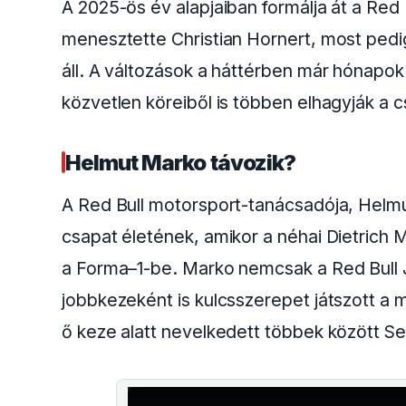
A 2025-ös év alapjaiban formálja át a Red
menesztette Christian Hornert, most pedig
áll. A változások a háttérben már hónapok 
közvetlen köreiből is többen elhagyják a c
Helmut Marko távozik?
A Red Bull motorsport-tanácsadója, Helm
csapat életének, amikor a néhai Dietrich 
a Forma–1-be. Marko nemcsak a Red Bull 
jobbkezeként is kulcsszerepet játszott a
ő keze alatt nevelkedett többek között Se
This