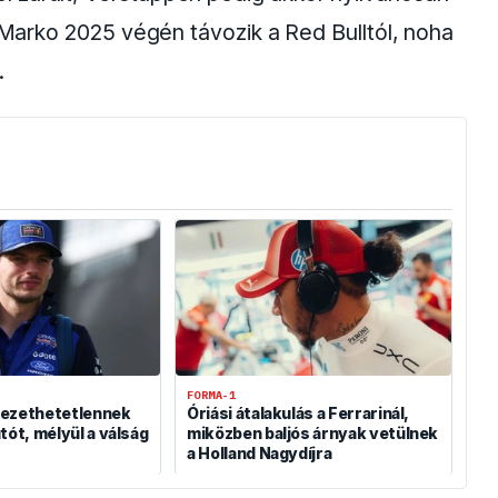
, Marko 2025 végén távozik a Red Bulltól, noha
.
FORMA-1
vezethetetlennek
Óriási átalakulás a Ferrarinál,
tót, mélyül a válság
miközben baljós árnyak vetülnek
a Holland Nagydíjra