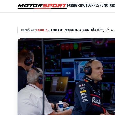
FORMA-1
MOTOGP
F2/F3
MOTOR
KEZDŐLAP
/
FORMA-1
/
LAMBIASE MEGHOZTA A NAGY DÖNTÉST, ÉS A 