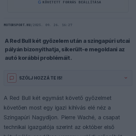
G
KÖVETETT FORRÁS BEÁLLÍTÁSA
MOTORSPORT.HU
/
2025. 09. 26. 16:27
A Red Bull két győzelem után a szingapúri utcai
pályán bizonyíthatja, sikerült-e megoldani az
autó korábbi problémáit.
SZÓLJ HOZZÁ TE IS!
A Red Bull két egymást követő győzelmet
követően most egy igazi kihívás elé néz a
Szingapúri Nagydíjon. Pierre Waché, a csapat
technikai igazgatója szerint az október első