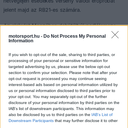
hétvégéjén esedékes verseny valódi erőpróbát
jelent majd az RB21-es számára.
Az alakulat Monzában debütált új padlólemeze
jelentősen hozzájárult
Max Verstappen
legutóbbi
motorsport.hu -
Do Not Process My Personal
Information
sikereihez. "Az új padlólemez jól működik, és az
ehhez kapcsolódó beállítási finomhangolások is
If you wish to opt-out of the sale, sharing to third parties, or
processing of your personal or sensitive information for
meghozták a várt eredményt. Az alacsony
targeted advertising by us, please use the below opt-out
leszorítóerőt igénylő pályákon ismét
section to confirm your selection. Please note that after your
opt-out request is processed you may continue seeing
versenyképesek vagyunk" – nyilatkozta Waché az
interest-based ads based on personal information utilized by
F1 Nation podcastben.
us or personal information disclosed to third parties prior to
your opt-out. You may separately opt-out of the further
disclosure of your personal information by third parties on the
IAB’s list of downstream participants. This information may
The media could not be loaded, either because
This
also be disclosed by us to third parties on the
IAB’s List of
the server or network failed or because the format
Downstream Participants
that may further disclose it to other
is
is not supported.
third parties.