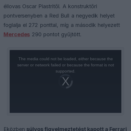
éllovas Oscar Piastritől. A konstruktőri
pontversenyben a Red Bull a negyedik helyet
foglalja el 272 ponttal, míg a második helyezett
Mercedes
290 pontot gyűjtött.
This
is
a
The media could not be loaded, either because the
modal
window.
server or network failed or because the format is not
supported.
Video
Player
is
loading.
Eközben
súlyos figyelmeztetést kapott a Ferrari