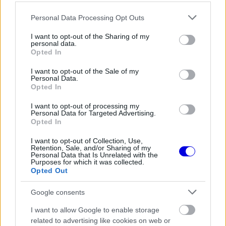
Video
a
Player
Please note that this website/app uses one or more Google
Personal Data Processing Opt Outs
is
loading.
modal
services and may gather and store information including but
not limited to your visit or usage behaviour. You may click to
I want to opt-out of the Sharing of my
window.
personal data.
grant or deny consent to Google and its third-party tags to
Opted In
use your data for below specified purposes in below Google
consent section.
I want to opt-out of the Sale of my
Personal Data.
Opted In
A szingapúri utcai pálya azonban magas
I want to opt-out of processing my
leszorítóerőt követel, ami komoly kihívást jelenthet
Personal Data for Targeted Advertising.
Opted In
a
Red Bull
számára. "Szingapúr általában nem
I want to opt-out of Collection, Use,
tartozik az erősségeink közé, ezért is lesz
Retention, Sale, and/or Sharing of my
Personal Data that Is Unrelated with the
különösen fontos ez a hétvége. Ha ott is
Purposes for which it was collected.
Opted Out
versenyképesek tudunk maradni, és nem
veszítünk túl sok időt, az azt jelenti, hogy sikerült
Google consents
megoldanunk a problémáinkat" – fogalmazott a
I want to allow Google to enable storage
related to advertising like cookies on web or
szakember.