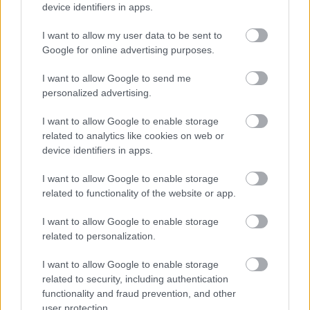
device identifiers in apps.
I want to allow my user data to be sent to
EZEKET IS AJÁNLJUK
Google for online advertising purposes.
I want to allow Google to send me
FORMA-1
personalized advertising.
Súlyos figyelmeztetést kapott a
Ferrari Lewis Hamilton miatt
I want to allow Google to enable storage
related to analytics like cookies on web or
device identifiers in apps.
FORMA-1
I want to allow Google to enable storage
Max Verstappen érzelmes példával
related to functionality of the website or app.
szemléltette a család fontosságát
I want to allow Google to enable storage
related to personalization.
I want to allow Google to enable storage
FORMA-1
Adrian Newey tiszta vizet öntött a
related to security, including authentication
pohárba Fernando Alonso jövőjéről
functionality and fraud prevention, and other
user protection.