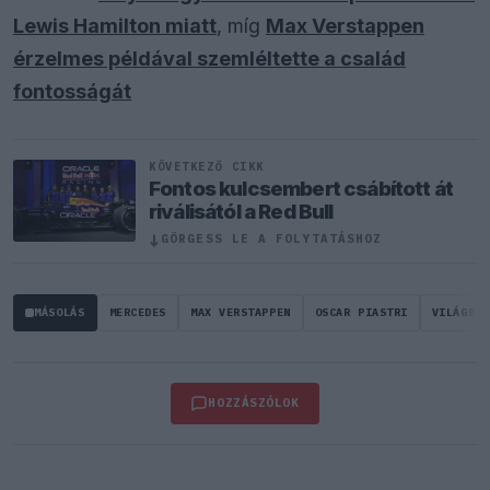
Lewis Hamilton miatt
, míg
Max Verstappen
érzelmes példával szemléltette a család
fontosságát
KÖVETKEZŐ CIKK
Fontos kulcsembert csábított át
riválisától a Red Bull
↓
GÖRGESS LE A FOLYTATÁSHOZ
MÁSOLÁS
MERCEDES
MAX VERSTAPPEN
OSCAR PIASTRI
VILÁGBAJ
HOZZÁSZÓLOK