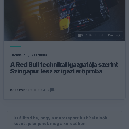
X / Red Bull Racing
FORMA-1
/
MERCEDES
A Red Bull technikai igazgatója szerint
Szingapúr lesz az igazi erőpróba
0
MOTORSPORT.HU
314 N
Itt állítsd be, hogy a motorsport.hu hírei elsők
között jelenjenek meg a keresőben.