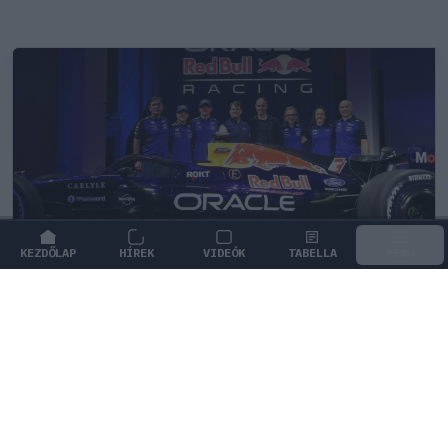
KEZDŐLAP
HÍREK
VIDEÓK
TABELLA
MENÜ
FORMA-1
/
RED BULL RACING
Fontos kulcsembert csábított át
riválisától a Red Bull
Az Aston Martintól érkezik a Red Bull új
mérnökigazgatója, aki Gianpiero Lambiase feladatait
veszi át.