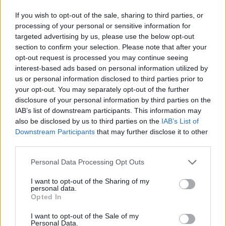
If you wish to opt-out of the sale, sharing to third parties, or
processing of your personal or sensitive information for
The media could not be loaded, either because
This
targeted advertising by us, please use the below opt-out
the server or network failed or because the format
is
section to confirm your selection. Please note that after your
is not supported.
opt-out request is processed you may continue seeing
Video
a
Player
interest-based ads based on personal information utilized by
is
loading.
modal
us or personal information disclosed to third parties prior to
your opt-out. You may separately opt-out of the further
window.
disclosure of your personal information by third parties on the
IAB’s list of downstream participants. This information may
also be disclosed by us to third parties on the
IAB’s List of
Downstream Participants
that may further disclose it to other
third parties.
Russell azonnal észlelte a bajt, majd saját sérült
Please note that this website/app uses one or more Google
Mercedesét leparkolva a kínai versenyző
Personal Data Processing Opt Outs
services and may gather and store information including but
segítségére sietett. A brit pilóta szerint abban a
not limited to your visit or usage behaviour. You may click to
I want to opt-out of the Sharing of my
personal data.
grant or deny consent to Google and its third-party tags to
pillanatban háttérbe szorult a versenyzői énje, a
Opted In
use your data for below specified purposes in below Google
helyét pedig átvette az emberi oldal.
consent section.
I want to opt-out of the Sale of my
Personal Data.