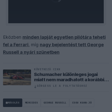
loading.
Eközben
minden lapját egyetlen pilótára teheti
fel a Ferrari
, míg
nagy bejelentést tett George
Russell a nyári szünetben
KÖVETKEZŐ CIKK
Schumacher különleges jogai
miatt nem maradhatott a korábbi
Ferrari-pilótapáros
↓
GÖRGESS LE A FOLYTATÁSHOZ
MÁSOLÁS
MERCEDES
GEORGE RUSSELL
CSOU KUAN-JÜ