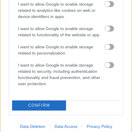
I want to allow Google to enable storage
„Láttam, hogy a gumifal mögé szorult, a
related to analytics like cookies on web or
versenyzői ösztönöm pedig azt súgta, hogy
device identifiers in apps.
mennem kell tovább. Ekkor azonban felszínre tört
I want to allow Google to enable storage
related to functionality of the website or app.
az emberi oldalam, így kipattantam az autóból” –
emlékezett vissza a történtekre a Formula1.com-
I want to allow Google to enable storage
related to personalization.
nak nyilatkozva.
I want to allow Google to enable storage
related to security, including authentication
functionality and fraud prevention, and other
user protection.
„Akkor úgy éreztem, hogy ez élet-halál kérdése.
Elképzelni sem tudtam, mit érezhetett odabent, én
CONFIRM
pedig pontosan tudtam, mit kell tennem” – tette
hozzá a Mercedes versenyzője, akinek
Data Deletion
Data Access
Privacy Policy
megmozdulása hatalmas elismerést váltott ki a