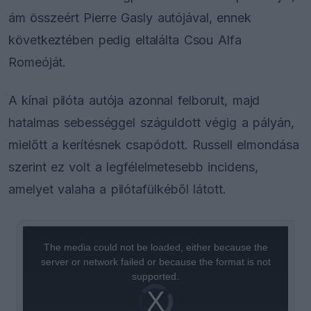
ám összeért Pierre Gasly autójával, ennek
következtében pedig eltalálta Csou Alfa
Romeóját.
A kínai pilóta autója azonnal felborult, majd
hatalmas sebességgel száguldott végig a pályán,
mielőtt a kerítésnek csapódott. Russell elmondása
szerint ez volt a legfélelmetesebb incidens,
amelyet valaha a pilótafülkéből látott.
This
is
a
The media could not be loaded, either because the
modal
window.
server or network failed or because the format is not
supported.
Video
Player
is