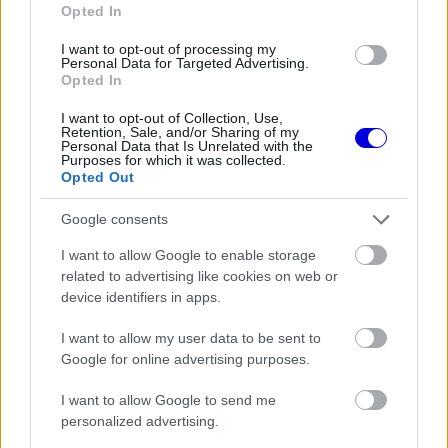
Opted In
EZEKET IS AJÁNLJUK
I want to opt-out of processing my
Personal Data for Targeted Advertising.
Opted In
FORMA-1
Minden lapját egyetlen pilótára
I want to opt-out of Collection, Use,
teheti fel a Ferrari
Retention, Sale, and/or Sharing of my
Personal Data that Is Unrelated with the
Purposes for which it was collected.
Opted Out
Google consents
FORMA-1
Nagy bejelentést tett George
I want to allow Google to enable storage
Russell a nyári szünetben
related to advertising like cookies on web or
device identifiers in apps.
I want to allow my user data to be sent to
FORMA-1
Google for online advertising purposes.
A Ferrari keresztbe tehet a Red
Bull 2027-es pilótatervének
I want to allow Google to send me
personalized advertising.