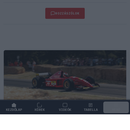
HOZZÁSZÓLOK
KEZDŐLAP
HÍREK
VIDEÓK
TABELLA
MENÜ
FORMA-1
/
FERRARI