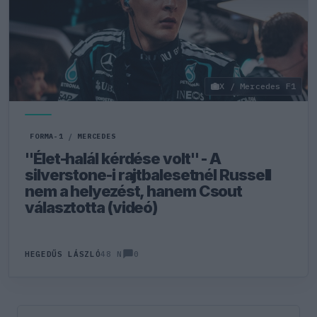
X / Mercedes F1
FORMA-1
/
MERCEDES
"Élet-halál kérdése volt" - A
silverstone-i rajtbalesetnél Russell
nem a helyezést, hanem Csout
választotta (videó)
0
HEGEDŰS LÁSZLÓ
48 N