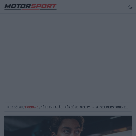
KEZDŐLAP
/
FORMA-1
/
"ÉLET-HALÁL KÉRDÉSE VOLT" - A SILVERSTONE-I RAJTBALESETNÉL RUSSELL NEM A HELYEZÉST, HANEM CSOUT VÁLASZTOTTA (VIDEÓ)