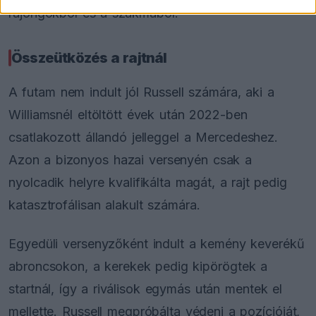
rajongókból és a szakmából.
Összeütközés a rajtnál
A futam nem indult jól Russell számára, aki a
Williamsnél eltöltött évek után 2022-ben
csatlakozott állandó jelleggel a Mercedeshez.
Azon a bizonyos hazai versenyén csak a
nyolcadik helyre kvalifikálta magát, a rajt pedig
katasztrofálisan alakult számára.
Egyedüli versenyzőként indult a kemény keverékű
abroncsokon, a kerekek pedig kipörögtek a
startnál, így a riválisok egymás után mentek el
mellette. Russell megpróbálta védeni a pozícióját,