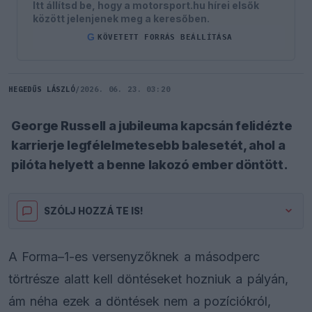
Itt állítsd be, hogy a motorsport.hu hírei elsők
között jelenjenek meg a keresőben.
G
KÖVETETT FORRÁS BEÁLLÍTÁSA
HEGEDŰS LÁSZLÓ
/
2026. 06. 23. 03:20
George Russell a jubileuma kapcsán felidézte
karrierje legfélelmetesebb balesetét, ahol a
pilóta helyett a benne lakozó ember döntött.
SZÓLJ HOZZÁ TE IS!
A Forma–1-es versenyzőknek a másodperc
törtrésze alatt kell döntéseket hozniuk a pályán,
ám néha ezek a döntések nem a pozíciókról,