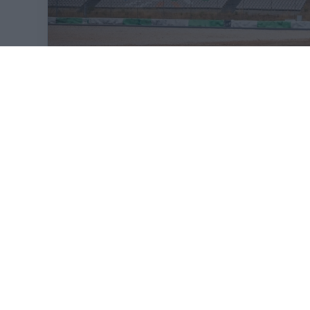
VISSZASZÁ
KÖVETKEZŐ FUTAM
ELSŐ SZ
Holland Nagydíj
Zandvoort Circuit