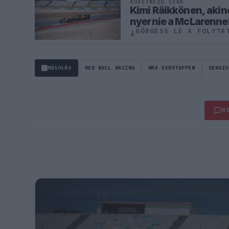
KÖVETKEZŐ CIKK
Kimi Räikkönen, akine
nyernie a McLarenne
GÖRGESS LE A FOLYTA
↓
MÁSOLÁS
RED BULL RACING
MAX VERSTAPPEN
SERGIO
H