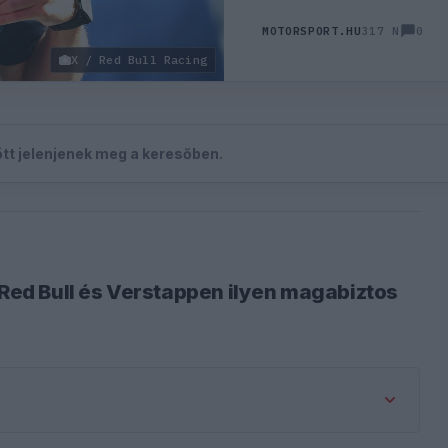
0
MOTORSPORT.HU
317 N
X / Red Bull Racing
zött jelenjenek meg a keresőben.
 Red Bull és Verstappen ilyen magabiztos