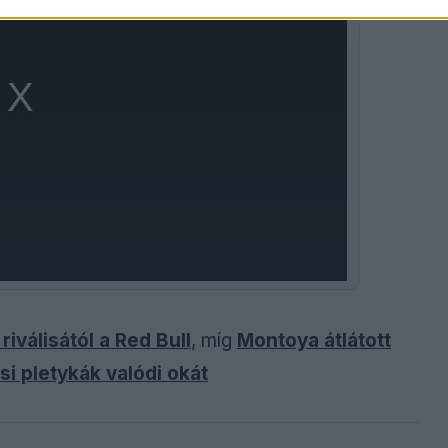
riválisától a Red Bull
, míg
Montoya átlátott
si pletykák valódi okát