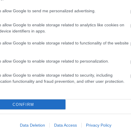
to allow Google to send me personalized advertising.
o allow Google to enable storage related to analytics like cookies on
evice identifiers in apps.
o allow Google to enable storage related to functionality of the website
o allow Google to enable storage related to personalization.
tott Verstappen
FORMA-1
o allow Google to enable storage related to security, including
árulta a távozási
Rendkívül okos döntést hozott
di okát
cation functionality and fraud prevention, and other user protection.
az Aston Martin az F1-ben
CONFIRM
ause the server or network failed or because the
s not supported.
Data Deletion
Data Access
Privacy Policy