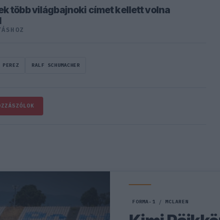
k több világbajnoki címet kellett volna
l
TÁSHOZ
 PEREZ
RALF SCHUMACHER
OZZÁSZÓLOK
FORMA-1
/
MCLAREN