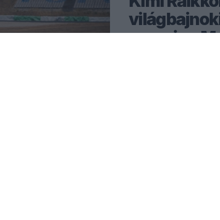
Kimi Räikkö
világbajnoki
nyernie a M
Indy Lall szerint Kimi Räikk
akivel több világbajnoki cím
volna.
1
KOVÁCS ENIKŐ
50 P
MLÁLÓ
ABADEDZÉS
13
14
NAP
ÓRA