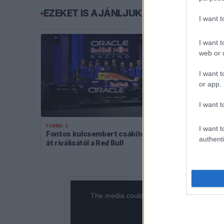
EZEKET IS AJÁNLJUK
I want 
I want t
web or d
I want t
or app.
I want t
FORMA-1
Montoya átlá
FORMA-1
I want t
trükkjén és el
Fontos kulcsembert csábított
pletykák való
authenti
át riválisától a Red Bull
This
is
a
The media could not be loaded, either bec
modal
window.
format i