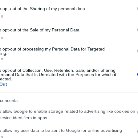
o opt-out of the Sharing of my personal data.
ause the server or network failed or because the
In
s not supported.
o opt-out of the Sale of my Personal Data.
In
to opt-out of processing my Personal Data for Targeted
ing.
Video
In
Player
is
loading.
o opt-out of Collection, Use, Retention, Sale, and/or Sharing
ersonal Data that Is Unrelated with the Purposes for which it
lected.
Out
consents
o allow Google to enable storage related to advertising like cookies on
evice identifiers in apps.
o allow my user data to be sent to Google for online advertising
s.