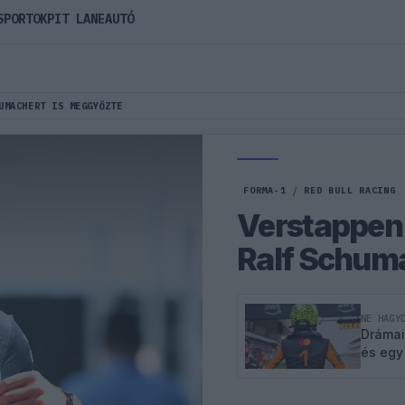
SPORTOK
PIT LANE
AUTÓ
UMACHERT IS MEGGYŐZTE
FORMA-1
/
RED BULL RACING
Verstappen 
Ralf Schum
NE HAGY
Drámai
és egy