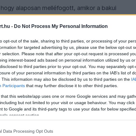
 hogy alaposan melléfogott, amikor a bakui
appen
esélyeit. A korábbi Formula–1-es
t.hu -
Do Not Process My Personal Information
and pilóta ilyen magabiztosan fog
to opt-out of the sale, sharing to third parties, or processing of your per
formation for targeted advertising by us, please use the below opt-out s
r selection. Please note that after your opt-out request is processed y
humacher őszintén beszélt arról, mennyire
eing interest-based ads based on personal information utilized by us or
disclosed to third parties prior to your opt-out. You may separately opt-
Azeri Nagydíj előtt még úgy véltem, hogy Max
losure of your personal information by third parties on the IAB’s list of
n teljesen elképesztett azzal, milyen
. This information may also be disclosed by us to third parties on the
IA
Participants
that may further disclose it to other third parties.
 ráadásul újabb Grand Slammel gazdagodott.
 that this website/app uses one or more Google services and may gath
nyította, hogy fekszik neki ez a pálya, most
including but not limited to your visit or usage behaviour. You may click 
 to Google and its third-party tags to use your data for below specifi
őzelmek számában" – fogalmazott a német ex-
ogle consent section.
l Data Processing Opt Outs