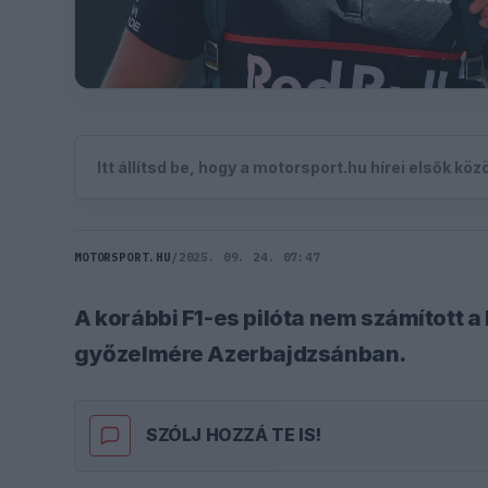
Itt állítsd be, hogy a motorsport.hu hírei elsők kö
MOTORSPORT.HU
/
2025. 09. 24. 07:47
A korábbi F1-es pilóta nem számított a
győzelmére Azerbajdzsánban.
SZÓLJ HOZZÁ TE IS!