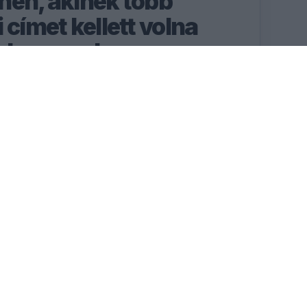
nen, akinek több
 címet kellett volna
cLarennel
önen óriási tehetség volt,
et is nyerniük kellett
RÉSZLETEK
54
50
PERC
MP