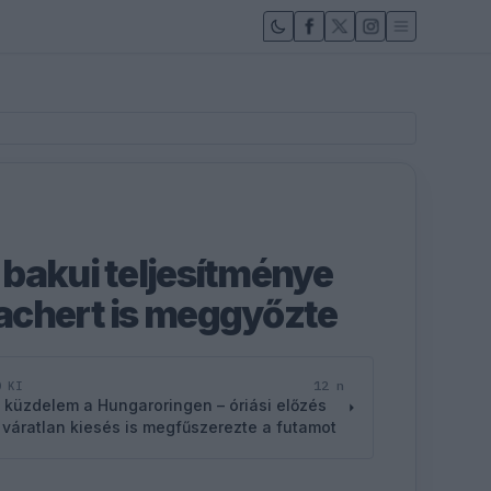
bakui teljesítménye
achert is meggyőzte
12 n
D KI
 küzdelem a Hungaroringen – óriási előzés
 váratlan kiesés is megfűszerezte a futamot