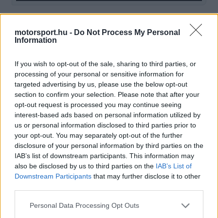
Sokkal valószínűbb azonban, hogy a holland nem
motorsport.hu -
Do Not Process My Personal
Information
éri utol Oscar Piastrit és Lando Norrist a
versenyzői bajnokságban, így a figyelem
If you wish to opt-out of the sale, sharing to third parties, or
elkerülhetetlenül a 2026-os évre terelődik.
processing of your personal or sensitive information for
targeted advertising by us, please use the below opt-out
section to confirm your selection. Please note that after your
EZEKET IS AJÁNLJUK
opt-out request is processed you may continue seeing
interest-based ads based on personal information utilized by
us or personal information disclosed to third parties prior to
your opt-out. You may separately opt-out of the further
FORMA-1
A McLaren óriási hibát követne el
disclosure of your personal information by third parties on the
Max Verstappen leigazolásával
IAB’s list of downstream participants. This information may
also be disclosed by us to third parties on the
IAB’s List of
Downstream Participants
that may further disclose it to other
third parties.
FORMA-1
Kimi Räikkönen, akinek több
Please note that this website/app uses one or more Google
Personal Data Processing Opt Outs
világbajnoki címet kellett volna
services and may gather and store information including but