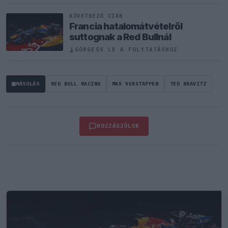
KÖVETKEZŐ CIKK
Francia hatalomátvételről
suttognak a Red Bullnál
↓
GÖRGESS LE A FOLYTATÁSHOZ
MÁSOLÁS
RED BULL RACING
MAX VERSTAPPEN
TED KRAVITZ
HOZZÁSZÓLOK