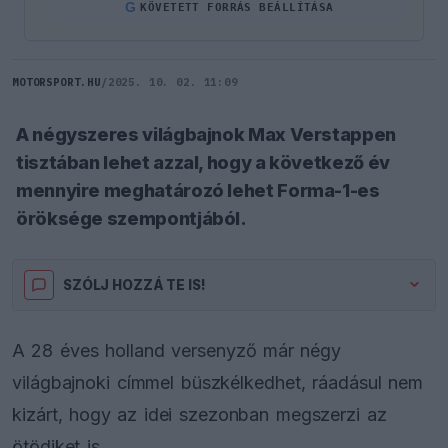
G
KÖVETETT FORRÁS BEÁLLÍTÁSA
MOTORSPORT.HU
/
2025. 10. 02. 11:09
A négyszeres világbajnok Max Verstappen
tisztában lehet azzal, hogy a következő év
mennyire meghatározó lehet Forma-1-es
öröksége szempontjából.
SZÓLJ HOZZÁ TE IS!
A 28 éves holland versenyző már négy
világbajnoki címmel büszkélkedhet, ráadásul nem
kizárt, hogy az idei szezonban megszerzi az
ötödiket is.