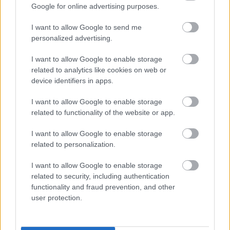
Google for online advertising purposes.
holland versenyző „fél" egy lehetséges
kimeneteltől, amely arra kényszerítheti táborát,
I want to allow Google to send me
personalized advertising.
hogy más opciók után nézzen a rajtrácson.
I want to allow Google to enable storage
Kravitz az ainslie + ainslie podcastben beszélt
related to analytics like cookies on web or
device identifiers in apps.
Verstappen jövőjéről és kifejtette: „Nem tudja, mi
I want to allow Google to enable storage
fog történni jövőre. Senki sem tudja. Úgy
related to functionality of the website or app.
gondolta, vagy gondolták az emberek, hogy mivel
I want to allow Google to enable storage
az utolsó szabályváltoztatást tökéletesen
related to personalization.
kezelték, a
Mercedes
ezúttal is tökéletesen fogja
I want to allow Google to enable storage
kezelni" - magyarázta.
related to security, including authentication
functionality and fraud prevention, and other
„De a múltbeli teljesítmények nem garantálják a
user protection.
jövőbeli sikert. Szóval ezt egyszerűen nem lehet
tudni."