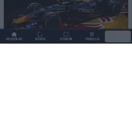
KEZDŐLAP
HÍREK
VIDEÓK
TABELLA
MENÜ
FORMA-1
/
RED BULL RACING
Francia hatalomátvételről suttognak
a Red Bullnál
Laurent Mekies kinevezése óta sorra érkeznek a
francia szakemberek Milton Keynes-be, ami
feszültséget szül a csapatnál.
0
TÖRŐ FERENC
25 P