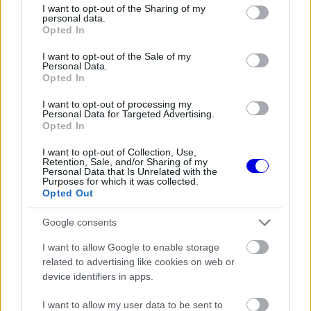
nyernie a McLarennel
not limited to your visit or usage behaviour. You may click to
I want to opt-out of the Sharing of my
personal data.
grant or deny consent to Google and its third-party tags to
Opted In
use your data for below specified purposes in below Google
consent section.
I want to opt-out of the Sale of my
FORMA-1
Personal Data.
Fontos kulcsembert csábított át
Opted In
riválisától a Red Bull
I want to opt-out of processing my
Personal Data for Targeted Advertising.
Opted In
A Red Bullnak sikerült megtartania Verstappen
I want to opt-out of Collection, Use,
Retention, Sale, and/or Sharing of my
Personal Data that Is Unrelated with the
szolgálatait még egy évre, mivel a szerződésében
Purposes for which it was collected.
Opted Out
szereplő záradékok nem aktiválódtak a nyári
szünetben. Az viszont kérdéses, hogy kitölti-e
Google consents
jelenlegi kontraktusát 2028 végéig.
I want to allow Google to enable storage
related to advertising like cookies on web or
device identifiers in apps.
Ted Kravitz, a Sky Sports tudósítója most a jövő
évet és Verstappen esélyeit elemezte. Úgy véli, a
I want to allow my user data to be sent to