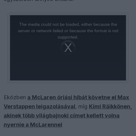
This
is
a
The media could not be loaded, either because the
modal
window.
server or network failed or because the format is not
supported.
Video
Player
is
loading.
Eközben
a McLaren óriási hibát követne el Max
Verstappen leigazolásával
, míg
Kimi Räikkönen,
akinek több világbajnoki címet kellett volna
nyernie a McLarennel