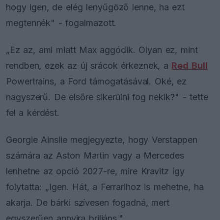
hogy igen, de elég lenyűgöző lenne, ha ezt
megtennék" - fogalmazott.
„Ez az, ami miatt Max aggódik. Olyan ez, mint
rendben, ezek az új srácok érkeznek, a
Red Bull
Powertrains, a Ford támogatásával. Oké, ez
nagyszerű. De elsőre sikerülni fog nekik?" - tette
fel a kérdést.
Georgie Ainslie megjegyezte, hogy Verstappen
számára az Aston Martin vagy a Mercedes
lenhetne az opció 2027-re, mire Kravitz így
folytatta: „Igen. Hát, a Ferrarihoz is mehetne, ha
akarja. De bárki szívesen fogadná, mert
egyszerűen annyira briliáns."