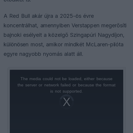
A Red Bull akár újra a 2025-ös évre
koncentrálhat, amennyiben Verstappen megerősíti
bajnoki esélyeit a közelgő Szingapúri Nagydíjon,
különösen most, amikor mindkét McLaren-pilóta
egyre nagyobb nyomás alatt áll.
The media could not be loaded, either because
This
the server or network failed or because the format
is
is not supported.
Video
a
Player
is
loading.
modal
window.