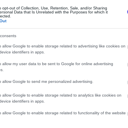
o opt-out of Collection, Use, Retention, Sale, and/or Sharing
rrari. Miért menne mégis oda? Fiatal még, hogy pilótatem
ersonal Data that Is Unrelated with the Purposes for which it
lected.
LO, HAM)...
Out
consents
o allow Google to enable storage related to advertising like cookies on
0
0
Némí
07:07
evice identifiers in apps.
y sem kell nekik átlagos versenyző 😂.
o allow my user data to be sent to Google for online advertising
s.
to allow Google to send me personalized advertising.
1
0
Némí
o allow Google to enable storage related to analytics like cookies on
 lehet következtetni, hogy a versenyző legalább a 2028-a
evice identifiers in apps.
arad."
o allow Google to enable storage related to functionality of the website