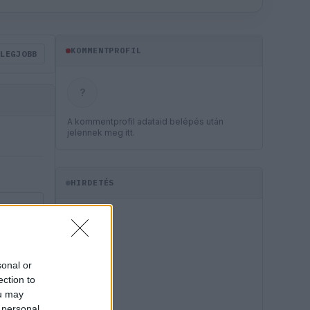
KOMMENTPROFIL
LEGJOBB
?
A kommentprofil adataid belépés után
jelennek meg itt.
HIRDETÉS
sonal or
ection to
ou may
 personal