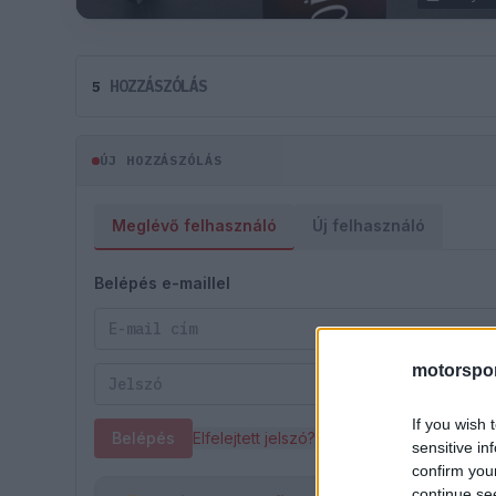
HOZZÁSZÓLÁS
5
ÚJ HOZZÁSZÓLÁS
Meglévő felhasználó
Új felhasználó
Belépés e-maillel
motorspor
If you wish 
Belépés
Elfelejtett jelszó?
sensitive in
confirm you
continue se