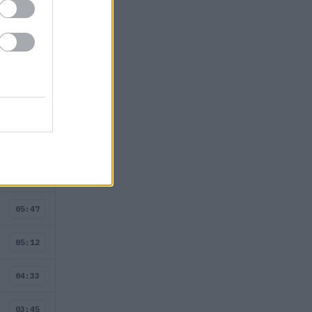
ÖSSZES
06:25
05:47
05:12
04:33
03:45