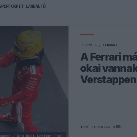
SPORTOK
PIT LANE
AUTÓ
FORMA-1
/
FERRARI
A Ferrari m
okai vannak,
Verstappen
5
TÖRŐ FERENC
64 N
mages / Red Bull Content Pool