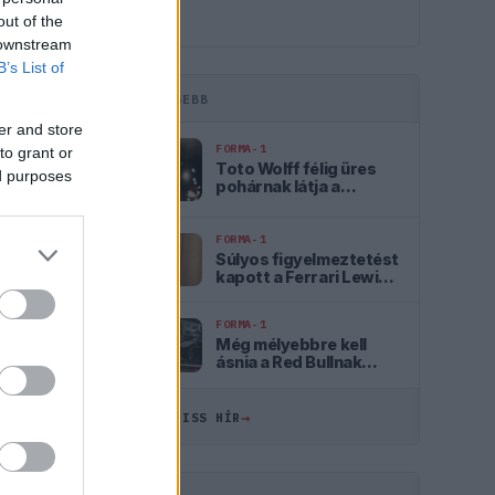
out of the
 downstream
B’s List of
LEGFRISSEBB
er and store
tás
Válasz
FORMA-1
to grant or
Toto Wolff félig üres
ed purposes
pohárnak látja a
magyarországi
dobogót
FORMA-1
Súlyos figyelmeztetést
kapott a Ferrari Lewis
Hamilton miatt
tás
Válasz
FORMA-1
Még mélyebbre kell
ásnia a Red Bullnak
Isack Hadjar szerint
→
ÖSSZES FRISS HÍR
tás
Válasz