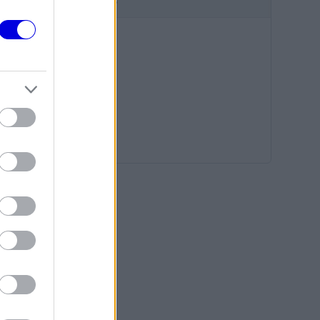
HIRDETÉS
etőbe
tás
Válasz
tás
Válasz
s vagy