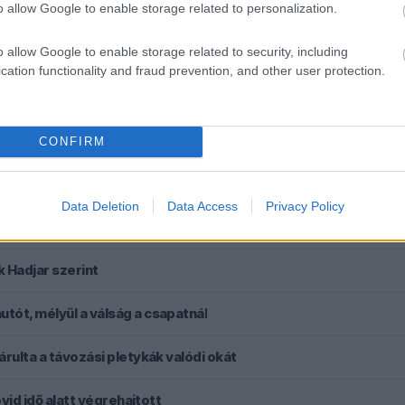
ólt, a több éves hosszabbítás inkább 2031 lehet.
o allow Google to enable storage related to personalization.
o allow Google to enable storage related to security, including
cation functionality and fraud prevention, and other user protection.
ken is.
CONFIRM
Data Deletion
Data Access
Privacy Policy
wis Hamilton miatt
k Hadjar szerint
ót, mélyül a válság a csapatnál
rulta a távozási pletykák valódi okát
vid idő alatt végrehajtott