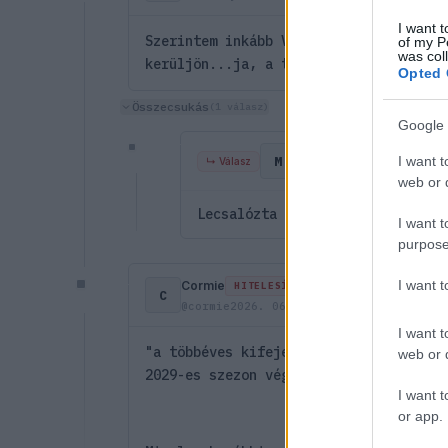
I want t
Szerintem inkább VERnek nem kell a Fe
of my P
was col
kerüljön...ja, a többiek is (Kivéve A
Opted 
Összecsukás
(1 válasz)
Google 
Mester
HITELESÍTETT
M
I want t
↳ Válasz
@mester
2026. 06. 05. 
web or d
Lecsalózta a Ferrarit, meg amúg
I want t
purpose
I want 
Cormie
HITELESÍTETT
C
@cormie
2026. 06. 04. 04:18
I want t
"a többéves kifejezésből azonban arra
web or d
2029-es szezon végéig az istállónál m
I want t
or app.