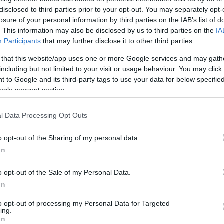
disclosed to third parties prior to your opt-out. You may separately opt-
z e-mail alapú rendszerre.
losure of your personal information by third parties on the IAB’s list of
. This information may also be disclosed by us to third parties on the
IA
Participants
that may further disclose it to other third parties.
 that this website/app uses one or more Google services and may gath
0
0
Némí
including but not limited to your visit or usage behaviour. You may click 
 to Google and its third-party tags to use your data for below specifi
ogle consent section.
 kell 😂😂 .
l Data Processing Opt Outs
0
2
Némí
o opt-out of the Sharing of my personal data.
In
gyengebb vezerszereplo. Barmelyik vezernek szant elodje
o opt-out of the Sale of my Personal Data.
leg egysegnyi idore vetitve.
In
to opt-out of processing my Personal Data for Targeted
ing.
0
3
Némí
In
:03