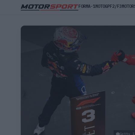
FORMA-1
MOTOGP
F2/F3
MOTOR
Getty I