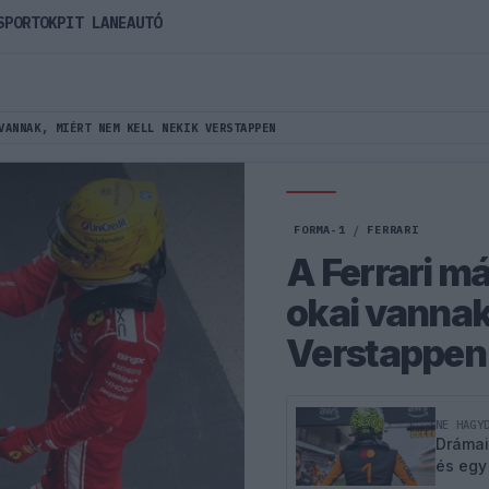
SPORTOK
PIT LANE
AUTÓ
VANNAK, MIÉRT NEM KELL NEKIK VERSTAPPEN
FORMA-1
/
FERRARI
A Ferrari m
okai vannak,
Verstappen
NE HAGY
Drámai
és egy