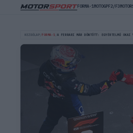
FORMA-1
MOTOGP
F2/F3
MOTOR
KEZDŐLAP
/
FORMA-1
/
A FERRARI MÁR DÖNTÖTT: EGYÉRTELMŰ OKAI 