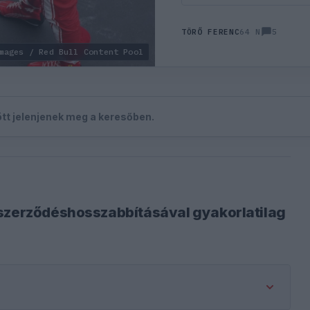
5
TÖRŐ FERENC
64 N
mages / Red Bull Content Pool
zött jelenjenek meg a keresőben.
 szerződéshosszabbításával gyakorlatilag