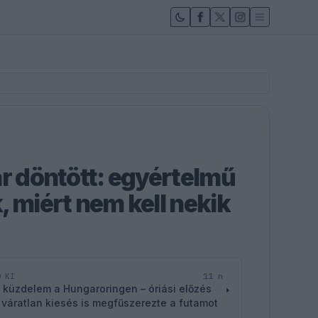
ár döntött: egyértelmű
 miért nem kell nekik
11 n
D KI
 küzdelem a Hungaroringen – óriási előzés
 váratlan kiesés is megfűszerezte a futamot