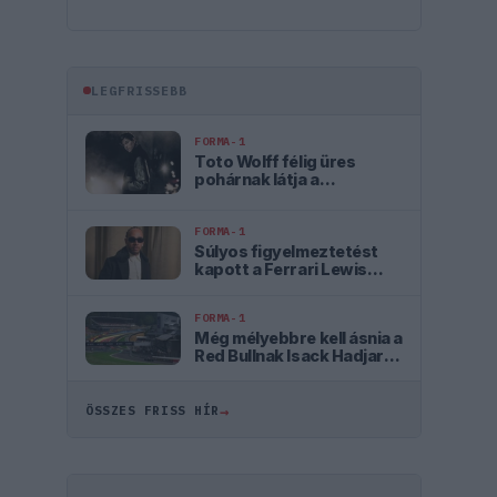
LEGFRISSEBB
FORMA-1
Toto Wolff félig üres
pohárnak látja a
magyarországi dobogót
FORMA-1
Súlyos figyelmeztetést
kapott a Ferrari Lewis
Hamilton miatt
FORMA-1
Még mélyebbre kell ásnia a
Red Bullnak Isack Hadjar
szerint
→
ÖSSZES FRISS HÍR