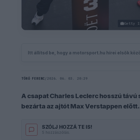
Getty I
Itt állítsd be, hogy a motorsport.hu hírei elsők kö
TÖRŐ FERENC
/
2026. 06. 03. 20:29
A csapat Charles Leclerc hosszú távú
bezárta az ajtót Max Verstappen előtt.
SZÓLJ HOZZÁ TE IS!
5 hozzászólás.