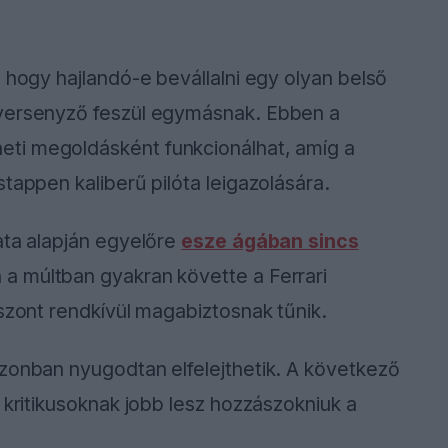
 hogy hajlandó-e bevállalni egy olyan belső
 versenyző feszül egymásnak. Ebben a
eti megoldásként funkcionálhat, amíg a
tappen kaliberű pilóta leigazolására.
ata alapján egyelőre
esze ágában sincs
 a múltban gyakran követte a Ferrari
iszont rendkívül magabiztosnak tűnik.
azonban nyugodtan elfelejthetik. A következő
 kritikusoknak jobb lesz hozzászokniuk a