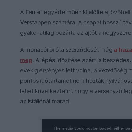
A Ferrari egyértelműen kijelölte a jövőbeli
Verstappen számára. A csapat hosszú tá
gyakorlatilag bezárta az ajtót a négyszeres
A monacói pilóta szerződését még
a haza
meg
. A lépés időzítése azért is beszéde
évekig érvényes lett volna, a vezetőség
pontos időtartamot nem hozták nyilvánoss
lehet következtetni, hogy a versenyző l
az istállónál marad.
This
The media could not be loaded, either bec