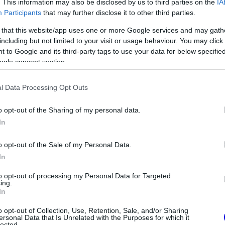
yével kapcsolatban is egyre hangosabban fejezi
. This information may also be disclosed by us to third parties on the
IA
Participants
that may further disclose it to other third parties.
 that this website/app uses one or more Google services and may gath
including but not limited to your visit or usage behaviour. You may click 
 to Google and its third-party tags to use your data for below specifi
ogle consent section.
l Data Processing Opt Outs
o opt-out of the Sharing of my personal data.
In
o opt-out of the Sale of my Personal Data.
In
FORMA-1
tott Verstappen
Amerikai versenysorozatban
to opt-out of processing my Personal Data for Targeted
ing.
árulta a távozási
köthet ki Max Verstappen
In
di okát
o opt-out of Collection, Use, Retention, Sale, and/or Sharing
ersonal Data that Is Unrelated with the Purposes for which it
lected.