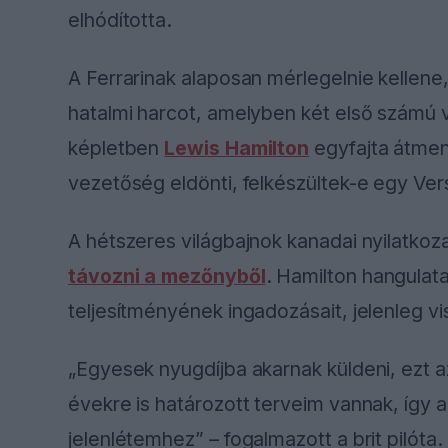
elhódította.
A Ferrarinak alaposan mérlegelnie kellene,
hatalmi harcot, amelyben két első számú
képletben
Lewis Hamilton
egyfajta átmen
vezetőség eldönti, felkészültek-e egy Vers
A hétszeres világbajnok kanadai nyilatkoz
távozni a mezőnyből
. Hamilton hangulata
teljesítményének ingadozásait, jelenleg v
„Egyesek nyugdíjba akarnak küldeni, ezt 
évekre is határozott terveim vannak, így a
jelenlétemhez” – fogalmazott a brit pilóta.