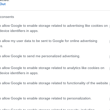
Out
ár pozitívabban nyilatkozott, ám a montreali
áltozott a hangulata. Egy esetleges
consents
problémákat, főleg úgy, hogy a GPblog
o allow Google to enable storage related to advertising like cookies on
evice identifiers in apps.
gkevésbé vonzó alternatívát Verstappen számára.
o allow my user data to be sent to Google for online advertising
yíltan kommunikálta, a csapat is tisztában
s.
elenleg semmilyen kölcsönös érdeklődés nem
to allow Google to send me personalized advertising.
o allow Google to enable storage related to analytics like cookies on
evice identifiers in apps.
o allow Google to enable storage related to functionality of the website
gyértelműen a
Ferrari
arcává vált. A vezetőség
llett még Lewis Hamilton is csupán
o allow Google to enable storage related to personalization.
o allow Google to enable storage related to security, including