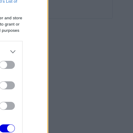
B’s List of
er and store
to grant or
ed purposes