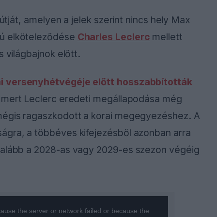
 útját, amelyen a jelek szerint nincs hely Max
vú elköteleződése
Charles Leclerc
mellett
 világbajnok előtt.
i versenyhétvégéje előtt hosszabbították
s, mert Leclerc eredeti megállapodása még
 mégis ragaszkodott a korai megegyezéshez. A
ágra, a többéves kifejezésből azonban arra
egalább a 2028-as vagy 2029-es szezon végéig
ause the server or network failed or because the