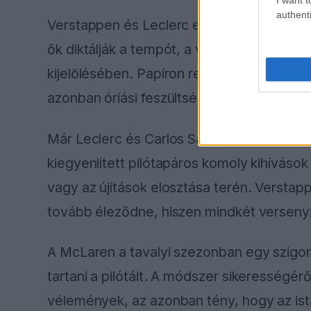
authenti
Verstappen és Leclerc egyaránt ahhoz szok
ők diktálják a tempót, a visszajelzéseik 
kijelölésében. Papíron rendkívül vonzónak
azonban óriási feszültségeket szülne.
Már Leclerc és Carlos Sainz közös munká
kiegyenlített pilótapáros komoly kihívások 
vagy az újítások elosztása terén. Versta
tovább éleződne, hiszen mindkét versen
A McLaren a tavalyi szezonban egy szigor
tartani a pilótáit. A módszer sikerességé
vélemények, az azonban tény, hogy az istá