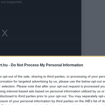
s not supported.
t.hu -
Do Not Process My Personal Information
to opt-out of the sale, sharing to third parties, or processing of your per
formation for targeted advertising by us, please use the below opt-out s
r selection. Please note that after your opt-out request is processed y
kor Verstappen jövője finoman szólva is
eing interest-based ads based on personal information utilized by us or
disclosed to third parties prior to your opt-out. You may separately opt-
is utalt a korai visszavonulás lehetőségére,
losure of your personal information by third parties on the IAB’s list of