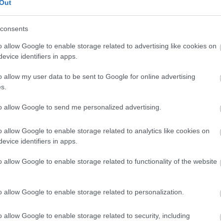
Out
consents
o allow Google to enable storage related to advertising like cookies on
evice identifiers in apps.
o allow my user data to be sent to Google for online advertising
s.
to allow Google to send me personalized advertising.
o allow Google to enable storage related to analytics like cookies on
FORMA-1
evice identifiers in apps.
at Lewis Hamilton
A McLaren korábbi szerelője
pcsolatban
kitálalt Hamilton F1-es
debütálásáról
o allow Google to enable storage related to functionality of the website
o allow Google to enable storage related to personalization.
 harcoltam, már valamivel idősebb voltam, a
Kimi ma egy rendkívül stabil háttérre
o allow Google to enable storage related to security, including