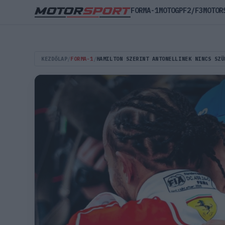
FORMA-1
MOTOGP
F2/F3
MOTOR
KEZDŐLAP
/
FORMA-1
/
HAMILTON SZERINT ANTONELLINEK NINCS SZÜ