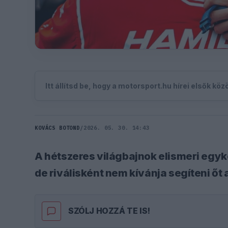
Itt állítsd be, hogy a motorsport.hu hírei elsők kö
KOVÁCS BOTOND
/
2026. 05. 30. 14:43
A hétszeres világbajnok elismeri egy
de riválisként nem kívánja segíteni őt
SZÓLJ HOZZÁ TE IS!