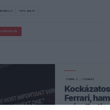
NTONELLI
TOTO WOLFF
OZZÁSZÓLOK
FORMA-1
/
FERRARI
Kockázatos ö
Ferrari, ha
másolhatja