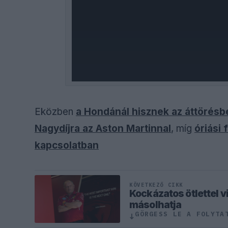
Eközben
a Hondánál hisznek az áttörésbe
Nagydíjra az Aston Martinnal
, míg
óriási 
kapcsolatban
KÖVETKEZŐ CIKK
Kockázatos ötlettel v
másolhatja
GÖRGESS LE A FOLYTA
↓