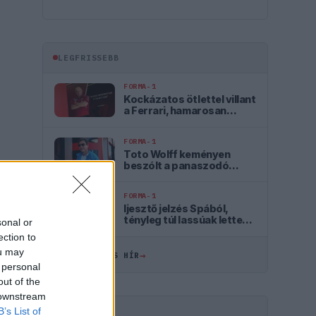
LEGFRISSEBB
FORMA-1
Kockázatos ötlettel villant
a Ferrari, hamarosan
mindenki ezt másolhatja
FORMA-1
Toto Wolff keményen
beszólt a panaszodó
Ferrarinak
FORMA-1
Ijesztő jelzés Spából,
tényleg túl lassúak lettek
sonal or
az új F1-es autók?
ection to
ou may
→
ÖSSZES FRISS HÍR
 personal
out of the
 downstream
B’s List of
HIRDETÉS