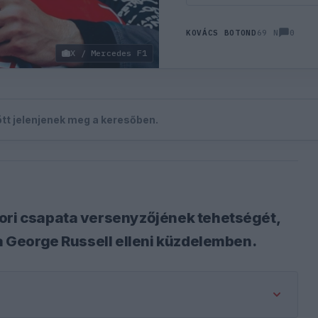
0
KOVÁCS BOTOND
69 N
X / Mercedes F1
zött jelenjenek meg a keresőben.
kori csapata versenyzőjének tehetségét,
 a George Russell elleni küzdelemben.