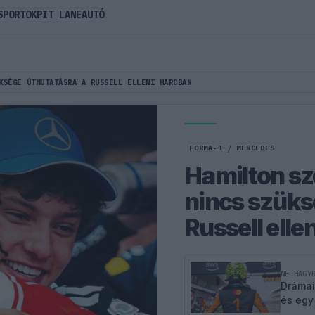
SPORTOK
PIT LANE
AUTÓ
KSÉGE ÚTMUTATÁSRA A RUSSELL ELLENI HARCBAN
FORMA-1
/
MERCEDES
Hamilton sz
nincs szüks
Russell elle
NE HAGY
Drámai
és egy