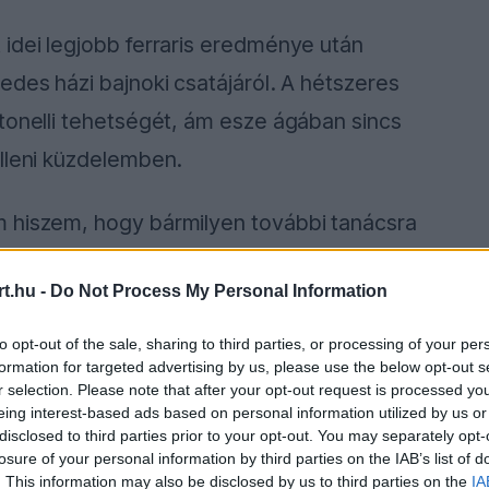
 idei legjobb ferraris eredménye után
edes házi bajnoki csatájáról. A hétszeres
tonelli tehetségét, ám esze ágában sincs
elleni küzdelemben.
m hiszem, hogy bármilyen további tanácsra
 elfelejteni, hogy mi továbbra is riválisok
t.hu -
Do Not Process My Personal Information
ta.
to opt-out of the sale, sharing to third parties, or processing of your per
formation for targeted advertising by us, please use the below opt-out s
r selection. Please note that after your opt-out request is processed y
ause the server or network failed or because the
eing interest-based ads based on personal information utilized by us or
s not supported.
disclosed to third parties prior to your opt-out. You may separately opt-
losure of your personal information by third parties on the IAB’s list of
. This information may also be disclosed by us to third parties on the
IA