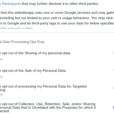
Participants
that may further disclose it to other third parties.
 that this website/app uses one or more Google services and may gath
including but not limited to your visit or usage behaviour. You may click 
 to Google and its third-party tags to use your data for below specifi
ogle consent section.
l Data Processing Opt Outs
o opt-out of the Sharing of my personal data.
In
o opt-out of the Sale of my Personal Data.
In
to opt-out of processing my Personal Data for Targeted
ing.
t 2007-es bemutatkozó szezonjával vont
In
ljesen eltért attól a közegtől, amely most a
o opt-out of Collection, Use, Retention, Sale, and/or Sharing
ersonal Data that Is Unrelated with the Purposes for which it
lected.