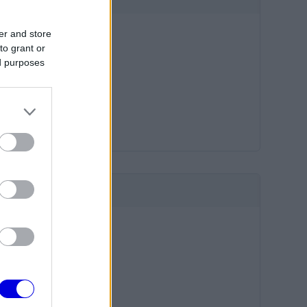
er and store
to grant or
ed purposes
HIRDETÉS