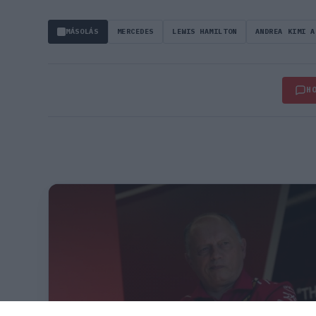
MÁSOLÁS
MERCEDES
LEWIS HAMILTON
ANDREA KIMI A
H