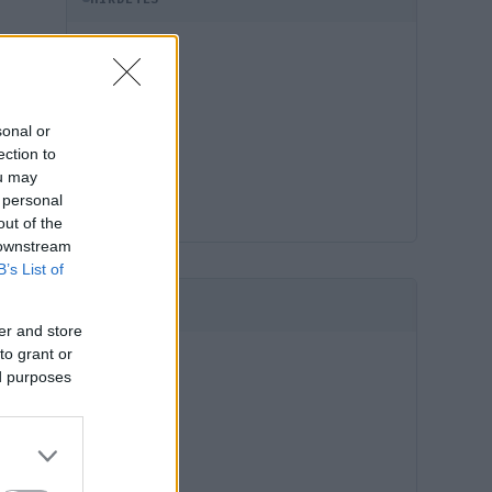
sonal or
ection to
ou may
 personal
out of the
 downstream
B’s List of
HIRDETÉS
er and store
to grant or
ed purposes