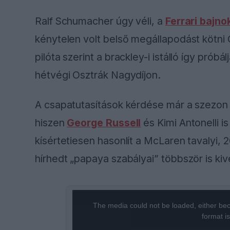
Ralf Schumacher úgy véli, a
Ferrari bajn
kénytelen volt belső megállapodást kötni 
pilóta szerint a brackley-i istálló így próbá
hétvégi Osztrák Nagydíjon.
A csapatutasítások kérdése már a szezon 
hiszen
George Russell
és Kimi Antonelli i
kísértetiesen hasonlít a McLaren tavalyi, 
hírhedt „papaya szabályai” többször is kiv
This
The media could not be loaded, either bec
is
format i