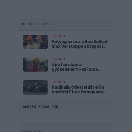
LEGFRISSEBB
FORMA-1
Ketyeg az óra a Red Bullnál
Max Verstappen kilépési
záradéka miatt
FORMA-1
Újra harcban a
győzelemért – ez hoza
meg Lewis Hamilton
feltámadását
FORMA-1
Radikális ötlettel állt elő a
korábbi F1-es fenegyerek
→
ÖSSZES FRISS HÍR
HIRDETÉS