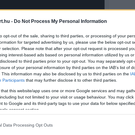
t.hu -
Do Not Process My Personal Information
to opt-out of the sale, sharing to third parties, or processing of your per
formation for targeted advertising by us, please use the below opt-out s
r selection. Please note that after your opt-out request is processed y
eing interest-based ads based on personal information utilized by us or
disclosed to third parties prior to your opt-out. You may separately opt-
losure of your personal information by third parties on the IAB’s list of
. This information may also be disclosed by us to third parties on the
IA
Participants
that may further disclose it to other third parties.
 that this website/app uses one or more Google services and may gath
including but not limited to your visit or usage behaviour. You may click 
 Nagydíj előtt
 to Google and its third-party tags to use your data for below specifi
ogle consent section.
hogy Toto Wolff mikor avatkozik be a pilótái
l Data Processing Opt Outs
 szerint Ralf Schumacher a Backstage