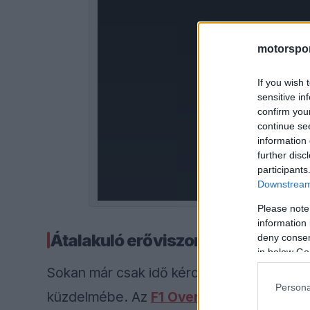
a
modal
motorspor
window.
If you wish 
sensitive in
confirm you
continue se
information 
further disc
participants
Downstream 
Please note
information 
Átalakuló erőviszonyok az Osztrák
deny consent
in below Go
Sokan már csak idő kérdésének tartották, 
Persona
küzdelmébe. Az
F1 Oversteer
beszámolója