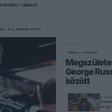
SPORTOK
PIT LANE
AUTÓ
SELL ÉS A MERCEDES KÖZÖTT
FORMA-1
/
MERCEDES
Megszületet
George Russ
között
NE HAGY
Drámai
és egy