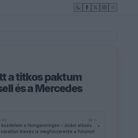
t a titkos paktum
ell és a Mercedes
12 n
D KI
 küzdelem a Hungaroringen – óriási előzés
 váratlan kiesés is megfűszerezte a futamot