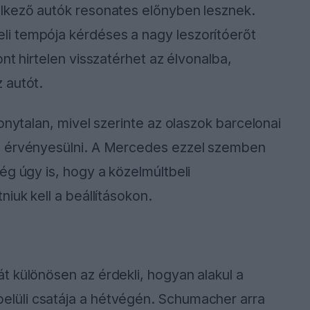
lkező autók resonates előnyben lesznek.
i tempója kérdéses a nagy leszorítóerőt
nt hirtelen visszatérhet az élvonalba,
 autót.
onytalan, mivel szerinte az olaszok barcelonai
g érvényesülni. A Mercedes ezzel szemben
ég úgy is, hogy a közelmúltbeli
iuk kell a beállításokon.
 különösen az érdekli, hogyan alakul a
elüli csatája a hétvégén. Schumacher arra