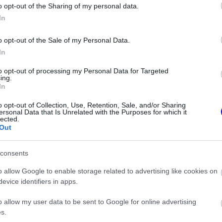
o opt-out of the Sharing of my personal data.
szélt arról, hogy ez a pillanat most érkezett
In
o opt-out of the Sale of my Personal Data.
In
to opt-out of processing my Personal Data for Targeted
ing.
In
o opt-out of Collection, Use, Retention, Sale, and/or Sharing
ersonal Data that Is Unrelated with the Purposes for which it
lected.
Out
consents
o allow Google to enable storage related to advertising like cookies on
rábbi szerelője
evice identifiers in apps.
FORMA-1
ton F1-es
Rendkívül okos döntést hozott
l
az Aston Martin az F1-ben
o allow my user data to be sent to Google for online advertising
s.