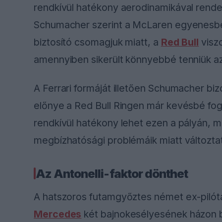
rendkívül hatékony aerodinamikával rende
Schumacher szerint a McLaren egyenesbel
biztosító csomagjuk miatt, a
Red Bull
viszo
amennyiben sikerült könnyebbé tenniük az
A Ferrari formáját illetően Schumacher biz
előnye a Red Bull Ringen már kevésbé fo
rendkívül hatékony lehet ezen a pályán, m
megbízhatósági problémáik miatt változtatn
Az Antonelli-faktor dönthet
A hatszoros futamgyőztes német ex-pilótát
Mercedes
két bajnokesélyesének házon b