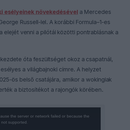
oki esélyeinek növekedésével
a Mercedes
George Russell-lel. A korábbi Formula–1-es
lja elejét venni a pilótái közötti pontrablásnak a
kezdete óta feszültséget okoz a csapatnál,
s esélyes a világbajnoki címre. A helyzet
2025-ös belső csatájára, amikor a wokingiak
erték a biztosítékot a rajongók körében.
ause the server or network failed or because the
s not supported.