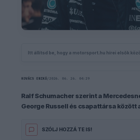
Itt állítsd be, hogy a motorsport.hu hírei elsők kö
KOVÁCS ENIKŐ
/
2026. 06. 26. 04:29
Ralf Schumacher szerint a Mercedesné
George Russell és csapattársa között a
SZÓLJ HOZZÁ TE IS!