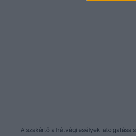
A szakértő a hétvégi esélyek latolgatása 