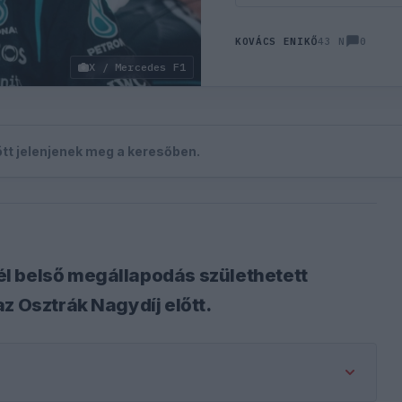
0
KOVÁCS ENIKŐ
43 N
X / Mercedes F1
zött jelenjenek meg a keresőben.
l belső megállapodás születhetett
z Osztrák Nagydíj előtt.