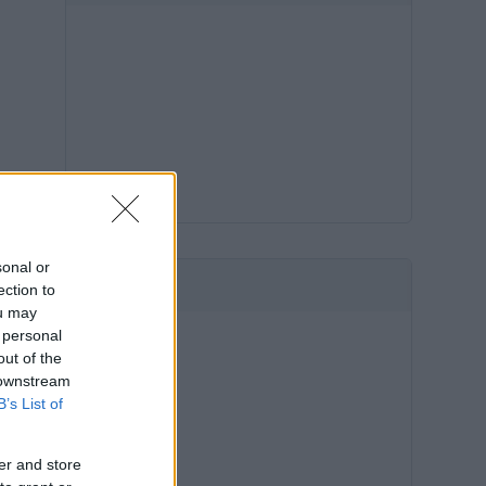
sonal or
HIRDETÉS
ection to
ou may
 personal
out of the
 downstream
B’s List of
er and store