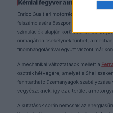
Kémiai fegyver a motorban
Enrico Gualtieri motorrészlege az utóbbi 
felszámolására összpontosított. A spielbe
szimulációk alapján körülbelül öt lóerős 
önmagában csekélynek tűnhet, a mechani
finomhangolásával együtt viszont már kom
A mechanikai változtatások mellett a
Ferra
osztrák hétvégére, amelyet a Shell szakem
fenntartható üzemanyagok szabályozása v
vegyészeknek, így ez a terület a motorgyá
A kutatások során nemcsak az energiasűr