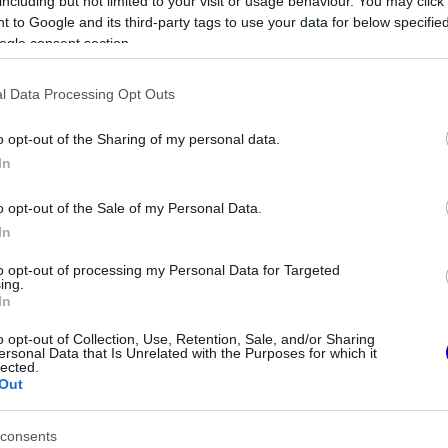
méréseik révén már pontosan ismerik a valós
including but not limited to your visit or usage behaviour. You may click 
 to Google and its third-party tags to use your data for below specifi
get biztosít a Ferrarinak arra, hogy
ogle consent section.
i folyamatot, amely a bajnokság második
l Data Processing Opt Outs
o opt-out of the Sharing of my personal data.
In
o opt-out of the Sale of my Personal Data.
In
to opt-out of processing my Personal Data for Targeted
ing.
In
o opt-out of Collection, Use, Retention, Sale, and/or Sharing
ersonal Data that Is Unrelated with the Purposes for which it
lected.
Out
FORMA-1
ég Fred Vasseur
Szokatlan csavar az F1-es
agadni a Ferrarinál
versenynaptárban
consents