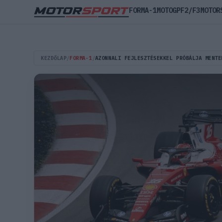
FORMA-1
MOTOGP
F2/F3
MOTOR
KEZDŐLAP
/
FORMA-1
/
AZONNALI FEJLESZTÉSEKKEL PRÓBÁLJA MENTE