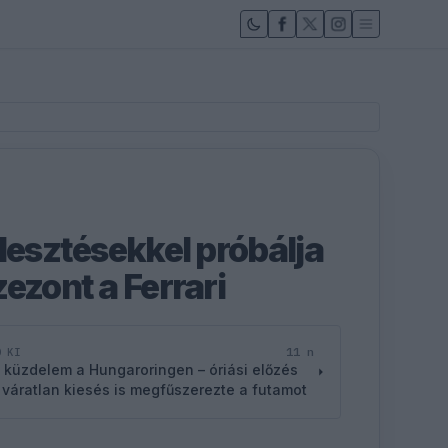
lesztésekkel próbálja
ezont a Ferrari
11 n
D KI
 küzdelem a Hungaroringen – óriási előzés
 váratlan kiesés is megfűszerezte a futamot