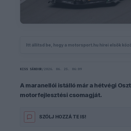
Itt állítsd be, hogy a motorsport.hu hírei elsők kö
KISS SÁNDOR
/
2026. 06. 25. 06:09
A maranellói istálló már a hétvégi Osz
motorfejlesztési csomagját.
SZÓLJ HOZZÁ TE IS!