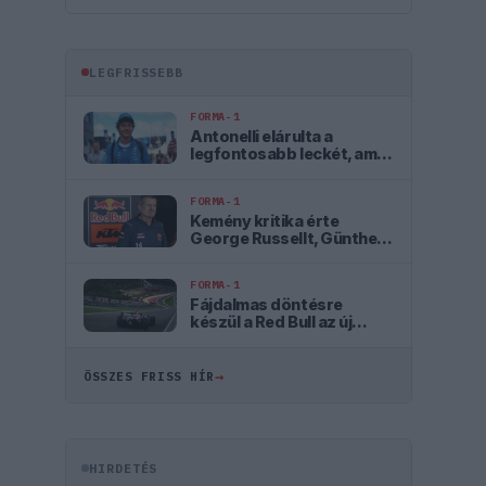
LEGFRISSEBB
FORMA-1
Antonelli elárulta a
legfontosabb leckét, amit
Hamiltontól és
Verstappentől tanult
FORMA-1
Kemény kritika érte
George Russellt, Günther
Steiner szerint mintha egy
Cadillacben ülne
FORMA-1
Fájdalmas döntésre
készül a Red Bull az új
szabályok miatt
→
ÖSSZES FRISS HÍR
HIRDETÉS