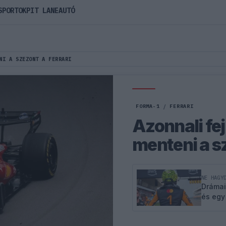
SPORTOK
PIT LANE
AUTÓ
NI A SZEZONT A FERRARI
FORMA-1
/
FERRARI
Azonnali fej
menteni a sz
NE HAGY
Drámai
és egy