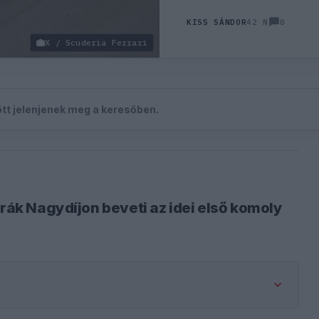
0
KISS SÁNDOR
42 N
X / Scuderia Ferrari
zött jelenjenek meg a keresőben.
trák Nagydíjon beveti az idei első komoly