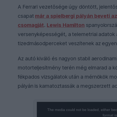
A Ferrari vezetősége úgy döntött, jelentőse
csapat
már a spielbergi pályán beveti a
csomagját
.
Lewis Hamilton
spanyolorszá
versenyképességét, a telemetriai adatok 
tizedmásodperceket veszítenek az egye
Az autó kiváló és nagyon stabil aerodinami
motorteljesítmény terén még elmarad a közv
fékpados vizsgálatok után a mérnökök most
pályán is kamatoztassák a megszerzett ad
This
The media could not be loaded, either bec
is
format i