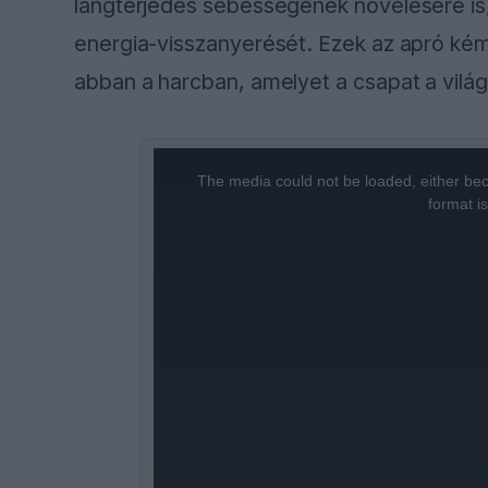
lángterjedés sebességének növelésére is, 
energia-visszanyerését. Ezek az apró ké
abban a harcban, amelyet a csapat a világb
This
is
a
The media could not be loaded, either bec
modal
window.
format i