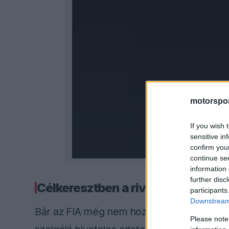
a
modal
window.
motorspor
If you wish 
sensitive in
confirm you
continue se
information 
further disc
Célkeresztben a riválisok
participants
Downstream 
Bár az FIA még nem hozta nyilvánosságra 
Please note