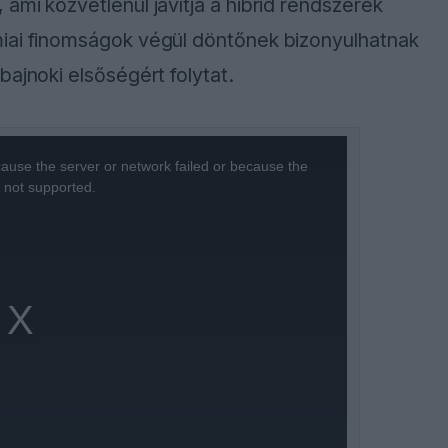
ami közvetlenül javítja a hibrid rendszerek
miai finomságok végül döntőnek bizonyulhatnak
ajnoki elsőségért folytat.
ause the server or network failed or because the
s not supported.