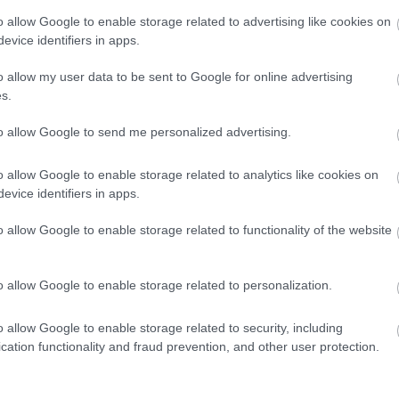
o allow Google to enable storage related to advertising like cookies on
evice identifiers in apps.
olasz mérnökök nem az erőviszonyok azonnali
amatos és fenntartható fejlődési ív
o allow my user data to be sent to Google for online advertising
s.
megmutatta a konstrukció erősségeit,
to allow Google to send me personalized advertising.
 terén, így már csak a hibrid rendszerből
esítmény.
o allow Google to enable storage related to analytics like cookies on
evice identifiers in apps.
ed Bull motorjai láthatóan jobb hatékonyságot
o allow Google to enable storage related to functionality of the website
 a homologizációs szabályok miatt azonban
a meglévő rendszereken. A szezon eddigi
o allow Google to enable storage related to personalization.
lt meg az a szabályozási ablak, amely
o allow Google to enable storage related to security, including
cation functionality and fraud prevention, and other user protection.