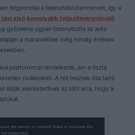
n felgyorsítja a fejlesztési ütemtervet, így a
z idei első komolyabb teljesítménynövelő
gi győzelme ugyan bizonyította az autó
alapján a maranellóiak még mindig értékes
nesekben.
kai platformmal rendelkezik, ám a tiszta
etlen riválisoktól. A téli tesztek óta tartó
 látják elérkezettnek az időt arra, hogy a
atokat.
ause the server or network failed or because the
s not supported.