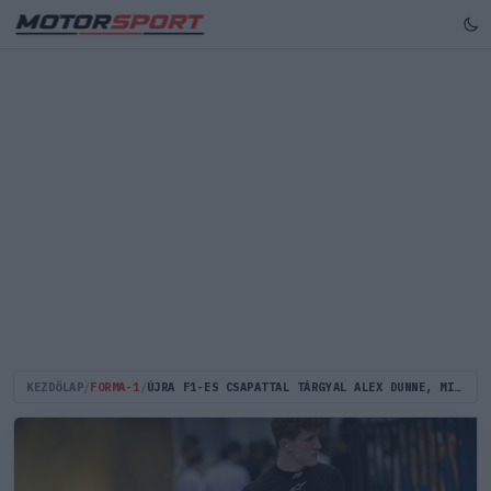
KEZDŐLAP
/
FORMA-1
/
ÚJRA F1-ES CSAPATTAL TÁRGYAL ALEX DUNNE, MIUTÁN HELMUT MARKO MIATT KÉT SZÉK KÖZÜL A PADLÓRA ESETT