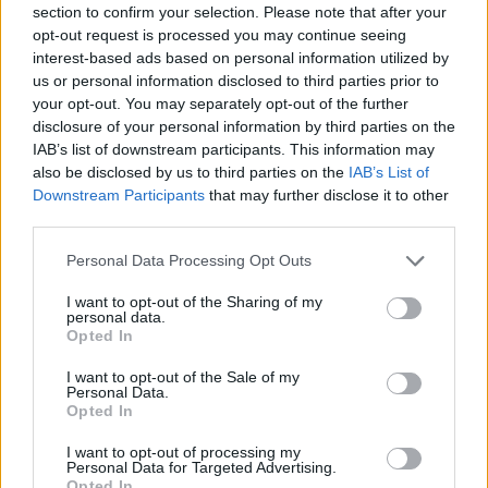
section to confirm your selection. Please note that after your
opt-out request is processed you may continue seeing
interest-based ads based on personal information utilized by
us or personal information disclosed to third parties prior to
A szezon során azonban több vitatott helyzetbe
your opt-out. You may separately opt-out of the further
is keveredett, köztük az abu-dzabi idényzárón is,
disclosure of your personal information by third parties on the
IAB’s list of downstream participants. This information may
ami miatt az FIA szuperlicenc-rendszerében 12
also be disclosed by us to third parties on the
IAB’s List of
büntetőpontot gyűjtött össze – ez automatikus
Downstream Participants
that may further disclose it to other
third parties.
eltiltást von maga után, így nagy valószínűséggel
Please note that this website/app uses one or more Google
Personal Data Processing Opt Outs
ki kell hagynia a 2026-os szezonnyitót
services and may gather and store information including but
Melbourne-ben.
not limited to your visit or usage behaviour. You may click to
I want to opt-out of the Sharing of my
personal data.
grant or deny consent to Google and its third-party tags to
Opted In
use your data for below specified purposes in below Google
EZEKET IS AJÁNLJUK
consent section.
I want to opt-out of the Sale of my
Personal Data.
Opted In
FORMA-1
Újra harcban a győzelemért – ez
I want to opt-out of processing my
hozza meg Lewis Hamilton
Personal Data for Targeted Advertising.
feltámadását
Opted In