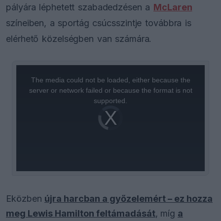
pályára léphetett szabadedzésen a
McLaren
színeiben, a sportág csúcsszintje továbbra is
elérhető közelségben van számára.
This
is
a
The media could not be loaded, either because the
modal
window.
server or network failed or because the format is not
supported.
Video
Player
is
loading.
Eközben
újra harcban a győzelemért – ez hozza
meg Lewis Hamilton feltámadását
, míg
a