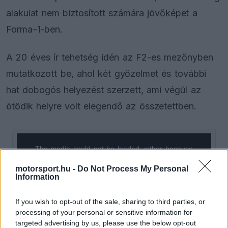
alakulat nem biztosított számára jövőképet a
Forma–1-ben.
A 20 éves ír tehetség idén az F2-es mezőnyben
mutatkozott be, ahol két győzelmet és további
hat dobogós helyezést szerzett, ami végül az
ötödik helyre volt elegendő az összetettben.
The media could not be loaded, either because
This
the server or network failed or because the format
is
motorsport.hu -
Do Not Process My Personal
is not supported.
Information
Video
a
Player
is
loading.
modal
If you wish to opt-out of the sale, sharing to third parties, or
processing of your personal or sensitive information for
window.
targeted advertising by us, please use the below opt-out