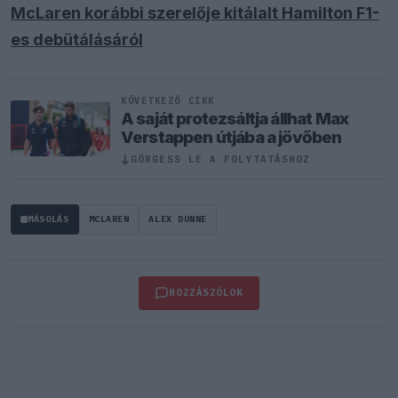
McLaren korábbi szerelője kitálalt Hamilton F1-
es debütálásáról
KÖVETKEZŐ CIKK
A saját protezsáltja állhat Max
Verstappen útjába a jövőben
↓
GÖRGESS LE A FOLYTATÁSHOZ
MÁSOLÁS
MCLAREN
ALEX DUNNE
HOZZÁSZÓLOK