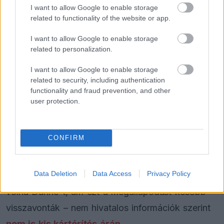
elsősorban a versenyző jövőbeli pályafutásának
I want to allow Google to enable storage
related to functionality of the website or app.
irányát illetően. A szakítás időzítése nem volt
véletlen, ugyanis néhány héttel korábban már
I want to allow Google to enable storage
related to personalization.
felmerült a neve a
Red Bull
háza táján is, mint
lehetséges utánpótlás, akár az energiaital-gyártó
I want to allow Google to enable storage
related to security, including authentication
saját akadémiáján keresztül.
functionality and fraud prevention, and other
user protection.
A Red Bull azonban végül nem vált Dunne új
otthonává, noha egy ideig úgy tűnt, hogy ez lesz
CONFIRM
a legvalószínűbb forgatókönyv. A háttérben
állítólag Helmut Marko, aki azóta már elhagyta a
Data Deletion
Data Access
Privacy Policy
Red Bull kötelékét, önhatalmúlag szerződtette
volna Dunne-t, ám ezt a megállapodást később
visszavonták – nem hivatalos információk szerint
nem is kis kártérítés árán
.