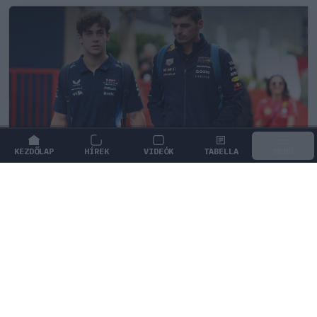
KEZDŐLAP
HÍREK
VIDEÓK
TABELLA
MENÜ
FORMA-1
/
MCLAREN
A saját protezsáltja állhat Max
Verstappen útjába a jövőben
Max Verstappen különleges tehetséget támogat, aki
akár a rivális McLarennél is kiköthet a jövőben.