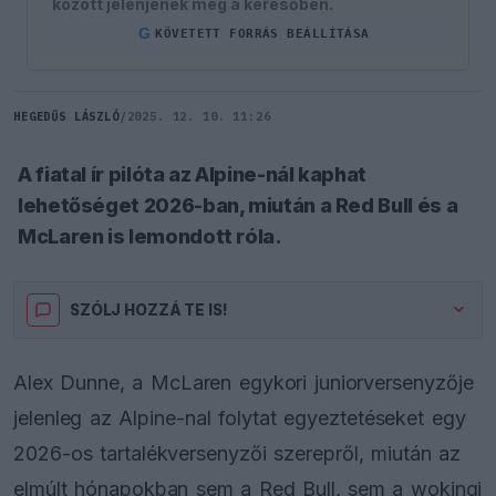
között jelenjenek meg a keresőben.
G
KÖVETETT FORRÁS BEÁLLÍTÁSA
HEGEDŰS LÁSZLÓ
/
2025. 12. 10. 11:26
A fiatal ír pilóta az Alpine-nál kaphat
lehetőséget 2026-ban, miután a Red Bull és a
McLaren is lemondott róla.
SZÓLJ HOZZÁ TE IS!
Alex Dunne, a McLaren egykori juniorversenyzője
jelenleg az Alpine-nal folytat egyeztetéseket egy
2026-os tartalékversenyzői szerepről, miután az
elmúlt hónapokban sem a Red Bull, sem a wokingi