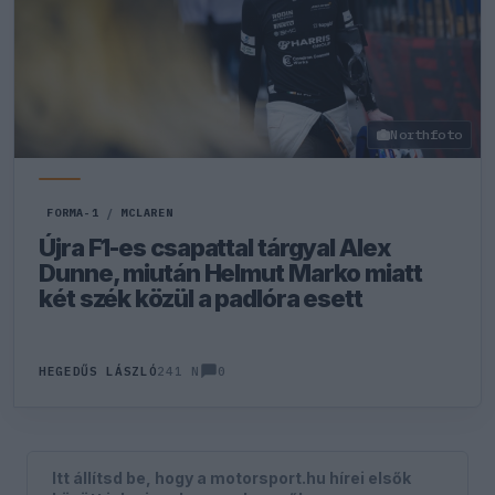
Northfoto
FORMA-1
/
MCLAREN
Újra F1-es csapattal tárgyal Alex
Dunne, miután Helmut Marko miatt
két szék közül a padlóra esett
0
HEGEDŰS LÁSZLÓ
241 N
Itt állítsd be, hogy a motorsport.hu hírei elsők