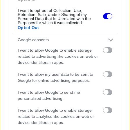
I want to opt-out of Collection, Use,
Retention, Sale, and/or Sharing of my
Personal Data that Is Unrelated with the
FORMA-1
Purposes for which it was collected.
A McLaren korábbi szerelője
Opted Out
kitálalt Hamilton F1-es
debütálásáról
Google consents
I want to allow Google to enable storage
related to advertising like cookies on web or
FORMA-1
device identifiers in apps.
Óriási fordulat Lewis Hamilton
jövőjével kapcsolatban
I want to allow my user data to be sent to
Google for online advertising purposes.
I want to allow Google to send me
Dunne októberben, a Szingapúri Nagydíj előtt
personalized advertising.
jelentette be, hogy közös megegyezéssel távozik
I want to allow Google to enable storage
a McLaren tehetséggondozó programjából. A
related to analytics like cookies on web or
device identifiers in apps.
döntés hátterében nézetkülönbségek álltak,