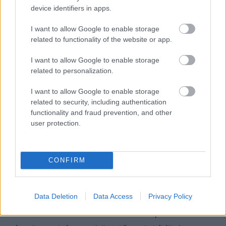
A verseny után Vermeulen élesen kritizálta a
Red
device identifiers in apps.
Bull
másik pilótájának teljesítményét –
I want to allow Google to enable storage
pontosabban annak hiányát. „Ma ismét láthattuk,
related to functionality of the website or app.
hogy mi csak egyetlen autóval tudunk harcolni,
I want to allow Google to enable storage
miközben a McLaren kettővel. A többi csapatnak
related to personalization.
pedig komoly nehézséget okoz, hogy
I want to allow Google to enable storage
related to security, including authentication
felzárkózzon hozzájuk” – nyilatkozta a De
functionality and fraud prevention, and other
Telegraaf kérdésére.
user protection.
A japán Júki Cunoda valóban nem tudott érdemi
CONFIRM
támogatást nyújtani Verstappennek. Bár egy rövid
időre Norris elé került a bokszkiállások
elhalasztásával, ez a taktika végül visszafelé sült
Data Deletion
Data Access
Privacy Policy
el. Cunoda ráadásul büntetést is kapott: öt