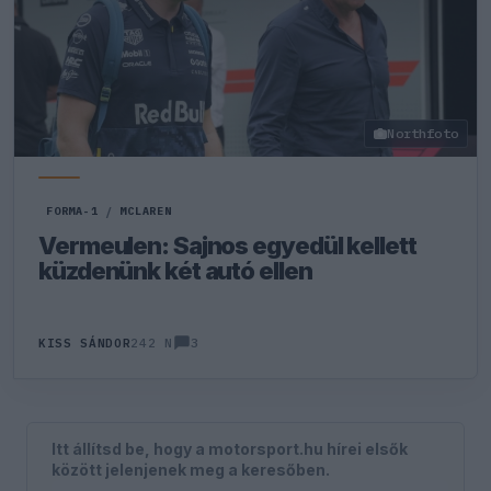
Northfoto
FORMA-1
/
MCLAREN
Vermeulen: Sajnos egyedül kellett
küzdenünk két autó ellen
3
KISS SÁNDOR
242 N
Itt állítsd be, hogy a motorsport.hu hírei elsők
között jelenjenek meg a keresőben.