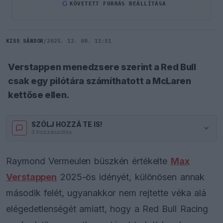
G
KÖVETETT FORRÁS BEÁLLÍTÁSA
KISS SÁNDOR
/
2025. 12. 08. 11:51
Verstappen menedzsere szerint a Red Bull
csak egy pilótára számíthatott a McLaren
kettőse ellen.
SZÓLJ HOZZÁ TE IS!
3 hozzászólás.
Raymond Vermeulen büszkén értékelte
Max
Verstappen
2025-ös idényét, különösen annak
második felét, ugyanakkor nem rejtette véka alá
elégedetlenségét amiatt, hogy a Red Bull Racing