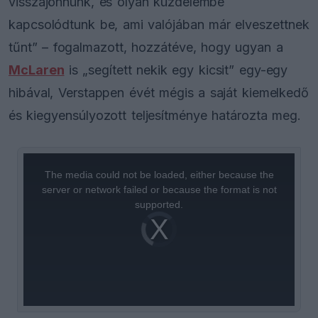
visszajönnünk, és olyan küzdelembe
kapcsolódtunk be, ami valójában már elveszettnek
tűnt” – fogalmazott, hozzátéve, hogy ugyan a
McLaren
is „segített nekik egy kicsit” egy-egy
hibával, Verstappen évét mégis a saját kiemelkedő
és kiegyensúlyozott teljesítménye határozta meg.
This
is
a
The media could not be loaded, either because the
modal
window.
server or network failed or because the format is not
supported.
Video
Player
is
loading.