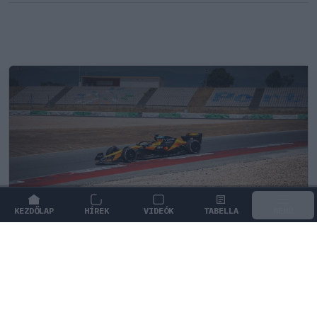
KEZDŐLAP
HÍREK
VIDEÓK
TABELLA
MENÜ
FORMA-1
/
MCLAREN
Kimi Räikkönen, akinek több
világbajnoki címet kellett volna
nyernie a McLarennel