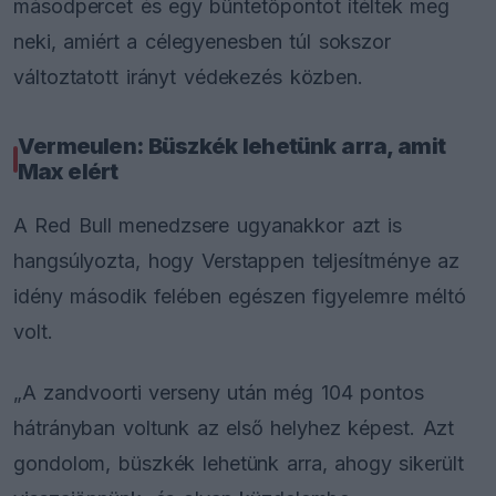
másodpercet és egy büntetőpontot ítéltek meg
neki, amiért a célegyenesben túl sokszor
változtatott irányt védekezés közben.
Vermeulen: Büszkék lehetünk arra, amit
Max elért
A Red Bull menedzsere ugyanakkor azt is
hangsúlyozta, hogy Verstappen teljesítménye az
idény második felében egészen figyelemre méltó
volt.
„A zandvoorti verseny után még 104 pontos
hátrányban voltunk az első helyhez képest. Azt
gondolom, büszkék lehetünk arra, ahogy sikerült