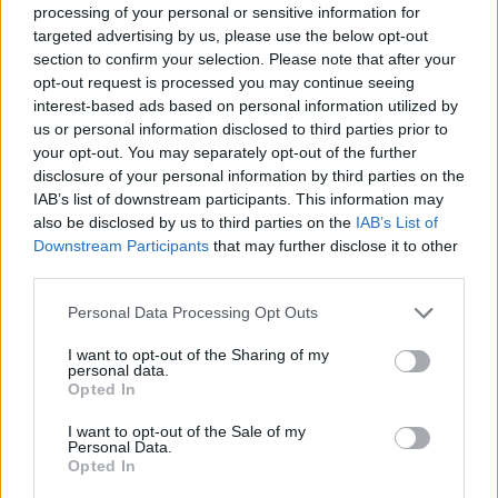
This
processing of your personal or sensitive information for
the server or network failed or because the format
targeted advertising by us, please use the below opt-out
is
is not supported.
section to confirm your selection. Please note that after your
Video
a
Player
opt-out request is processed you may continue seeing
is
loading.
interest-based ads based on personal information utilized by
modal
us or personal information disclosed to third parties prior to
window.
your opt-out. You may separately opt-out of the further
disclosure of your personal information by third parties on the
IAB’s list of downstream participants. This information may
also be disclosed by us to third parties on the
IAB’s List of
Downstream Participants
that may further disclose it to other
Mindez azonban önmagában nem volt elég,
third parties.
ugyanis a világbajnoki címhez az is kellett volna,
Please note that this website/app uses one or more Google
Personal Data Processing Opt Outs
hogy Lando Norris ne érjen célba dobogós
services and may gather and store information including but
not limited to your visit or usage behaviour. You may click to
I want to opt-out of the Sharing of my
helyen. Ez végül nem következett be, mivel a brit
personal data.
grant or deny consent to Google and its third-party tags to
Opted In
versenyző viszonylag könnyedén leszakította a
use your data for below specified purposes in below Google
consent section.
I want to opt-out of the Sale of my
futam elején még támadó Charles Leclerc-t.
Personal Data.
Opted In