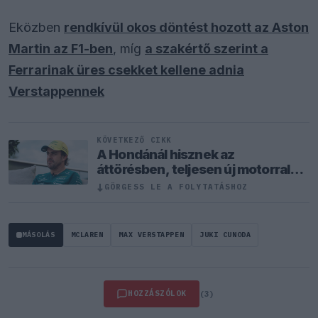
Eközben
rendkívül okos döntést hozott az Aston
Martin az F1-ben
, míg
a szakértő szerint a
Ferrarinak üres csekket kellene adnia
Verstappennek
KÖVETKEZŐ CIKK
A Hondánál hisznek az
áttörésben, teljesen új motorral
érkeznek a Holland Nagydíjra az
↓
GÖRGESS LE A FOLYTATÁSHOZ
Aston Martinnal
MÁSOLÁS
MCLAREN
MAX VERSTAPPEN
JUKI CUNODA
HOZZÁSZÓLOK
(3)