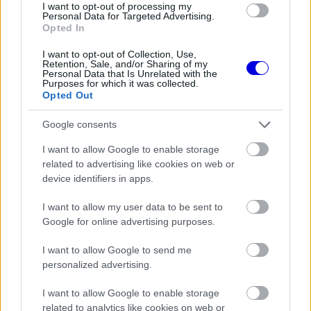
EZEKET IS AJÁNLJUK
I want to opt-out of processing my
Personal Data for Targeted Advertising.
Opted In
I want to opt-out of Collection, Use,
FORMA-1
Retention, Sale, and/or Sharing of my
Rendkívül okos döntést hozott az
Personal Data that Is Unrelated with the
Aston Martin az F1-ben
Purposes for which it was collected.
Opted Out
Google consents
FORMA-1
I want to allow Google to enable storage
A szakértő szerint a Ferrarinak
related to advertising like cookies on web or
üres csekket kellene adnia
Verstappennek
device identifiers in apps.
I want to allow my user data to be sent to
Google for online advertising purposes.
FORMA-1
Verstappen vezethetetlennek
I want to allow Google to send me
nevezte az autót, mélyül a válság a
personalized advertising.
csapatnál
I want to allow Google to enable storage
related to analytics like cookies on web or