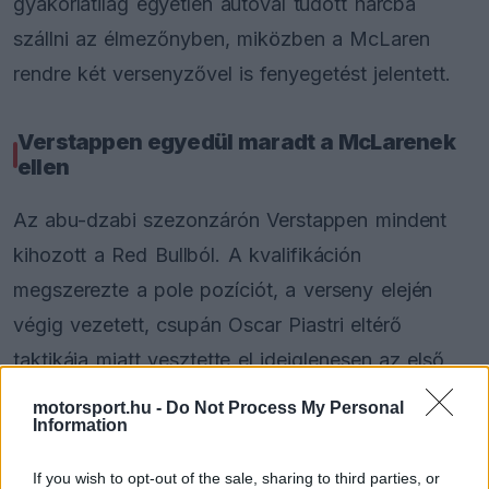
gyakorlatilag egyetlen autóval tudott harcba
szállni az élmezőnyben, miközben a McLaren
rendre két versenyzővel is fenyegetést jelentett.
Verstappen egyedül maradt a McLarenek
ellen
Az abu-dzabi szezonzárón Verstappen mindent
kihozott a Red Bullból. A kvalifikáción
megszerezte a pole pozíciót, a verseny elején
végig vezetett, csupán Oscar Piastri eltérő
taktikája miatt vesztette el ideiglenesen az első
helyet, de végül őt intették le elsőként a célban.
motorsport.hu -
Do Not Process My Personal
Information
If you wish to opt-out of the sale, sharing to third parties, or
The media could not be loaded, either because