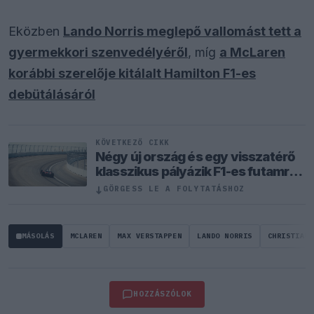
Eközben
Lando Norris meglepő vallomást tett a
gyermekkori szenvedélyéről
, míg
a McLaren
korábbi szerelője kitálalt Hamilton F1-es
debütálásáról
KÖVETKEZŐ CIKK
Négy új ország és egy visszatérő
klasszikus pályázik F1-es futamra
2028-tól
↓
GÖRGESS LE A FOLYTATÁSHOZ
MÁSOLÁS
MCLAREN
MAX VERSTAPPEN
LANDO NORRIS
CHRISTIAN 
HOZZÁSZÓLOK