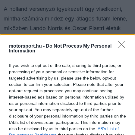
A holland versenyző igyekezett úgy viselkedni,
mintha számára mindez egy átlagos futam lenne,
miközben Lando Norris és Oscar Piastri életük
legnagyobb esélyébe kapaszkodnak.
motorsport.hu -
Do Not Process My Personal
Information
The media could not be loaded, either because
This
If you wish to opt-out of the sale, sharing to third parties, or
the server or network failed or because the format
processing of your personal or sensitive information for
is
is not supported.
targeted advertising by us, please use the below opt-out
Video
a
section to confirm your selection. Please note that after your
Player
is
opt-out request is processed you may continue seeing
loading.
modal
interest-based ads based on personal information utilized by
window.
us or personal information disclosed to third parties prior to
your opt-out. You may separately opt-out of the further
disclosure of your personal information by third parties on the
IAB’s list of downstream participants. This information may
also be disclosed by us to third parties on the
IAB’s List of
A hangulatot már az is jól jelezte, ahogyan
Downstream Participants
that may further disclose it to other