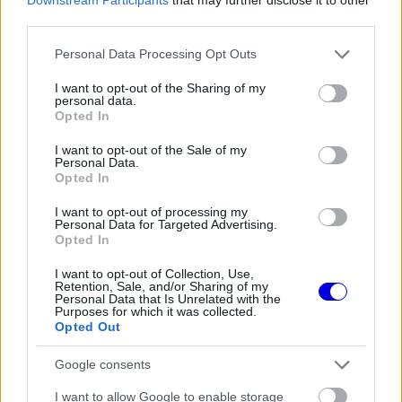
third parties.
Verstappen saját környezetéről beszélt. „A
Please note that this website/app uses one or more Google
Personal Data Processing Opt Outs
szüleim nem jönnek. Apám Afrikában
services and may gather and store information including but
raliversenyen van, anyám pedig otthon van a
not limited to your visit or usage behaviour. You may click to
I want to opt-out of the Sharing of my
personal data.
grant or deny consent to Google and its third-party tags to
kutyákkal, és szerintem ott sokkal boldogabb,
Opted In
use your data for below specified purposes in below Google
mint itt. Gyújt majd egy gyertyát, ahogy mindig,
consent section.
I want to opt-out of the Sale of my
Personal Data.
aztán otthonról nézi az egészet. Én pedig
Opted In
eredetileg nem is úgy terveztem, hogy egyáltalán
I want to opt-out of processing my
Personal Data for Targeted Advertising.
harcban leszek a világbajnoki címért” – mesélte,
Opted In
majd jelezte, hogy ő maga is inkább kívülállónak
I want to opt-out of Collection, Use,
érzi magát ebben a végjátékban.
Retention, Sale, and/or Sharing of my
Personal Data that Is Unrelated with the
Purposes for which it was collected.
Opted Out
EZEKET IS AJÁNLJUK
Google consents
I want to allow Google to enable storage