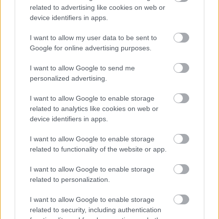
FORMA-1
related to advertising like cookies on web or
Lando Norris meglepő vallomást
device identifiers in apps.
tett a gyermekkori szenvedélyéről
I want to allow my user data to be sent to
Google for online advertising purposes.
FORMA-1
I want to allow Google to send me
A McLaren korábbi szerelője
personalized advertising.
kitálalt Hamilton F1-es
debütálásáról
I want to allow Google to enable storage
related to analytics like cookies on web or
device identifiers in apps.
FORMA-1
Kimi Räikkönen, akinek több
I want to allow Google to enable storage
világbajnoki címet kellett volna
related to functionality of the website or app.
nyernie a McLarennel
I want to allow Google to enable storage
related to personalization.
A holland pilóta az idény hajrájában többször is
I want to allow Google to enable storage
elmondta, hogy szerinte csupán a körülmények
related to security, including authentication