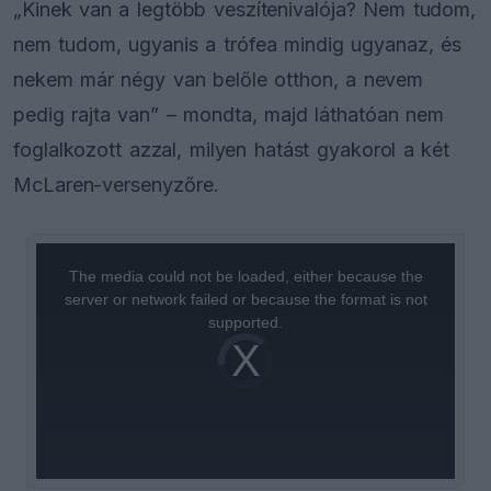
„Kinek van a legtöbb veszítenivalója? Nem tudom,
nem tudom, ugyanis a trófea mindig ugyanaz, és
nekem már négy van belőle otthon, a nevem
pedig rajta van” – mondta, majd láthatóan nem
foglalkozott azzal, milyen hatást gyakorol a két
McLaren-versenyzőre.
This
is
a
The media could not be loaded, either because the
modal
window.
server or network failed or because the format is not
supported.
Video
Player
is
loading.