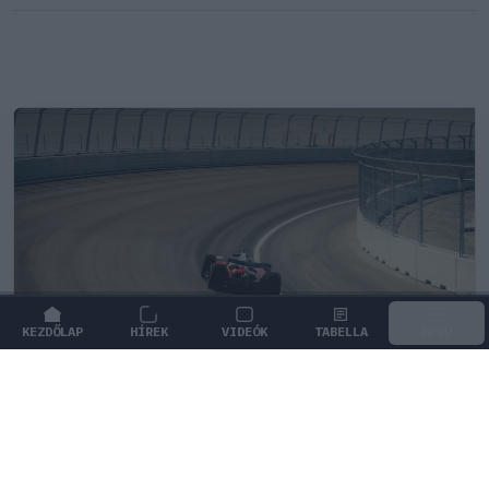
KEZDŐLAP
HÍREK
VIDEÓK
TABELLA
MENÜ
FORMA-1
/
MERCEDES
Négy új ország és egy visszatérő
klasszikus pályázik F1-es futamra
2028-tól