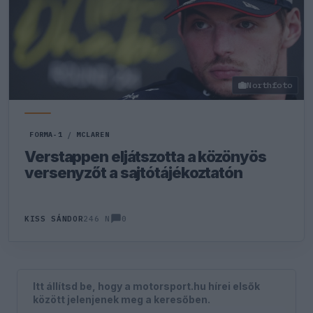
Northfoto
FORMA-1
/
MCLAREN
Verstappen eljátszotta a közönyös
versenyzőt a sajtótájékoztatón
0
KISS SÁNDOR
246 N
Itt állítsd be, hogy a motorsport.hu hírei elsők
között jelenjenek meg a keresőben.