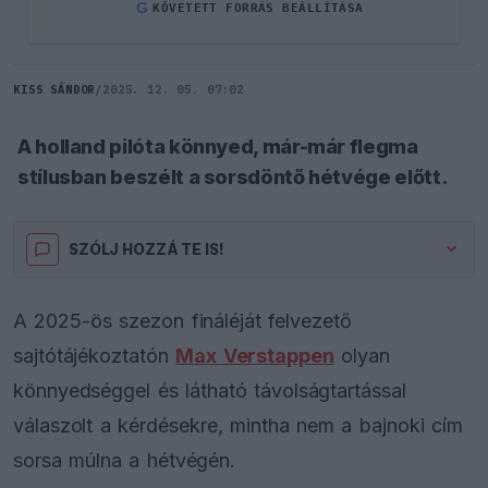
G
KÖVETETT FORRÁS BEÁLLÍTÁSA
KISS SÁNDOR
/
2025. 12. 05. 07:02
A holland pilóta könnyed, már-már flegma
stílusban beszélt a sorsdöntő hétvége előtt.
SZÓLJ HOZZÁ TE IS!
A 2025-ös szezon fináléját felvezető
sajtótájékoztatón
Max Verstappen
olyan
könnyedséggel és látható távolságtartással
válaszolt a kérdésekre, mintha nem a bajnoki cím
sorsa múlna a hétvégén.