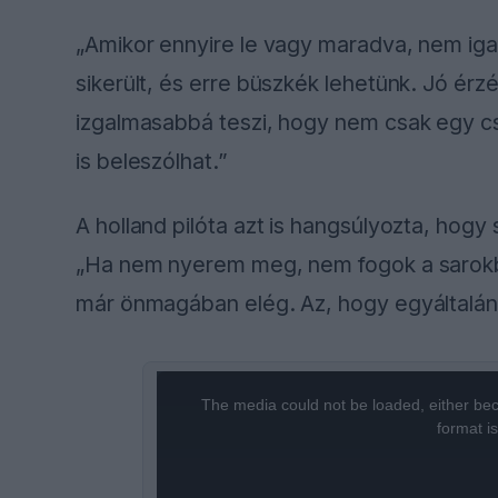
„Amikor ennyire le vagy maradva, nem igaz
sikerült, és erre büszkék lehetünk. Jó ér
izgalmasabbá teszi, hogy nem csak egy c
is beleszólhat.”
A holland pilóta azt is hangsúlyozta, hog
„Ha nem nyerem meg, nem fogok a sarokba
már önmagában elég. Az, hogy egyáltalá
This
is
a
The media could not be loaded, either bec
modal
window.
format i