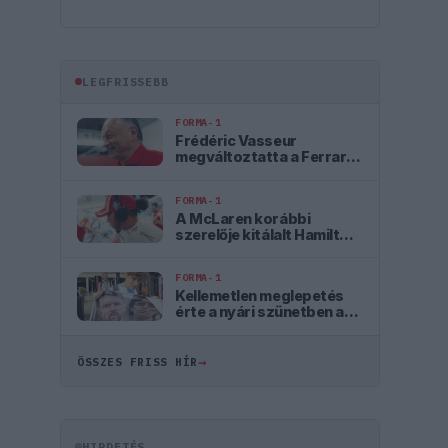
LEGFRISSEBB
FORMA-1
Frédéric Vasseur
megváltoztatta a Ferrari
teljes kommunikációját
FORMA-1
A McLaren korábbi
szerelője kitálalt Hamilton
F1-es debütálásáról
FORMA-1
Kellemetlen meglepetés
érte a nyári szünetben a
Forma–1-es pilótát
→
ÖSSZES FRISS HÍR
HIRDETÉS