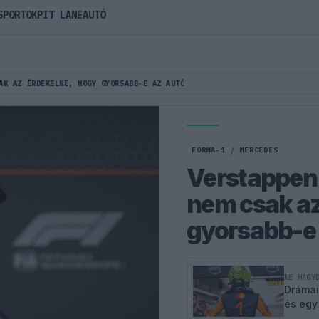
SPORTOK
PIT LANE
AUTÓ
AK AZ ÉRDEKELNE, HOGY GYORSABB-E AZ AUTÓ
FORMA-1
/
MERCEDES
Verstappen:
nem csak az
gyorsabb-e 
NE HAGY
Drámai
és egy