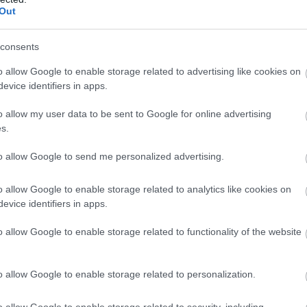
ú évek óta vezette a csapatot, és akinek
Out
is. A helyére Laurent Mekies érkezett, aki
consents
t.
o allow Google to enable storage related to advertising like cookies on
evice identifiers in apps.
, és ez most is így van. Sokat köszönhetünk
o allow my user data to be sent to Google for online advertising
az örökre megmarad” – emlékezett vissza
s.
 nehézségekkel küzdött, és nem látszott a
to allow Google to send me personalized advertising.
l váltani.”
o allow Google to enable storage related to analytics like cookies on
a elődjéhez képest, de jól kijön vele is.
evice identifiers in apps.
tanában több csapatnál is trend lett. Talán
o allow Google to enable storage related to functionality of the website
nikai részletekről, ami segített az autó
o allow Google to enable storage related to personalization.
o allow Google to enable storage related to security, including