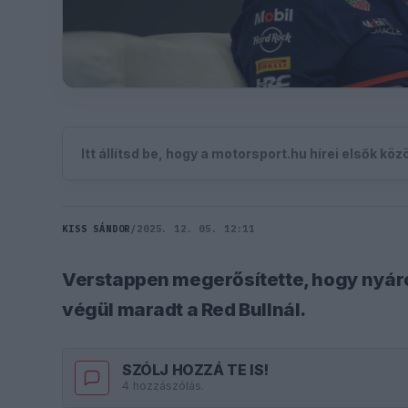
Itt állítsd be, hogy a motorsport.hu hírei elsők kö
KISS SÁNDOR
/
2025. 12. 05. 12:11
Verstappen megerősítette, hogy nyáro
végül maradt a Red Bullnál.
SZÓLJ HOZZÁ TE IS!
4 hozzászólás.