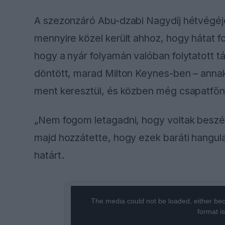
A szezonzáró Abu-dzabi Nagydíj hétvégé
mennyire közel került ahhoz, hogy hátat for
hogy a nyár folyamán valóban folytatott 
döntött, marad Milton Keynes-ben – anna
ment keresztül, és közben még csapatfőnö
„Nem fogom letagadni, hogy voltak besz
majd hozzátette, hogy ezek baráti hangula
határt.
This
The media could not be loaded, either bec
is
format i