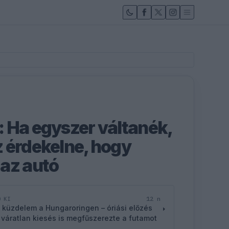
 Ha egyszer váltanék,
 érdekelne, hogy
az autó
12 n
D KI
 küzdelem a Hungaroringen – óriási előzés
 váratlan kiesés is megfűszerezte a futamot