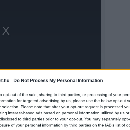
t.hu -
Do Not Process My Personal Information
to opt-out of the sale, sharing to third parties, or processing of your per
gem van egy gyorsabb autóra, vagy hogy más
formation for targeted advertising by us, please use the below opt-out s
r selection. Please note that after your opt-out request is processed y
az sokkal többről szólna. A Forma–1-en kívüli
eing interest-based ads based on personal information utilized by us or
disclosed to third parties prior to your opt-out. You may separately opt-
sapat számomra olyan, mint egy második család,
losure of your personal information by third parties on the IAB’s list of