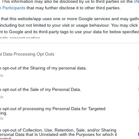
. This information may also be disclosed by us to third parties on the
IA
Participants
that may further disclose it to other third parties.
 that this website/app uses one or more Google services and may gath
including but not limited to your visit or usage behaviour. You may click 
 to Google and its third-party tags to use your data for below specifi
ogle consent section.
l Data Processing Opt Outs
o opt-out of the Sharing of my personal data.
In
o opt-out of the Sale of my Personal Data.
FORMA-1
In
isznek az
Kimi Räikkönen, akinek több
eljesen új motorral
világbajnoki címet kellett volna
to opt-out of processing my Personal Data for Targeted
lland Nagydíjra az
nyernie a McLarennel
ing.
nal
In
nnyel voltak gondok. Az idény közepén
o opt-out of Collection, Use, Retention, Sale, and/or Sharing
ersonal Data that Is Unrelated with the Purposes for which it
lected.