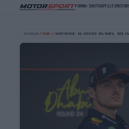
FORMA-1
MOTOGP
F2/F3
MOTOR
KEZDŐLAP
/
FORMA-1
/
VERSTAPPEN: HA EGYSZER VÁLTANÉK, NEM CS