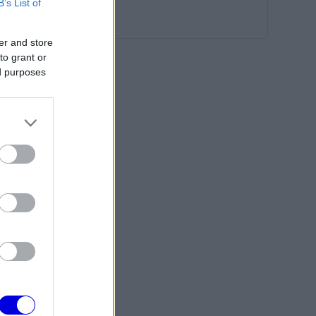
B’s List of
er and store
to grant or
ed purposes