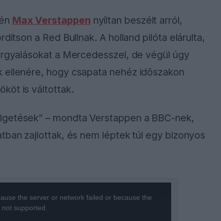
jén
Max Verstappen
nyíltan beszélt arról,
dítson a Red Bullnak. A holland pilóta elárulta,
tárgyalásokat a Mercedesszel, de végül úgy
k ellenére, hogy csapata nehéz időszakon
köt is váltottak.
élgetések” – mondta Verstappen a BBC-nek,
tban zajlottak, és nem léptek túl egy bizonyos
ause the server or network failed or because the
s not supported.