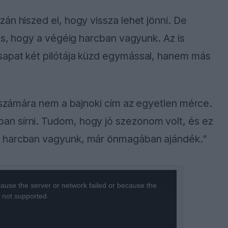
án hiszed el, hogy vissza lehet jönni. De
zés, hogy a végéig harcban vagyunk. Az is
sapat két pilótája küzd egymással, hanem más
y számára nem a bajnoki cím az egyetlen mérce.
n sírni. Tudom, hogy jó szezonom volt, és ez
n harcban vagyunk, már önmagában ajándék.”
ause the server or network failed or because the
s not supported.