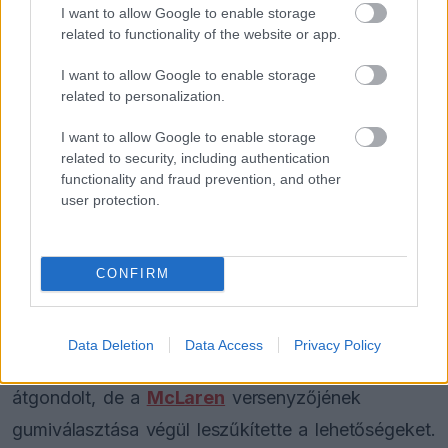
I want to allow Google to enable storage
related to functionality of the website or app.
I want to allow Google to enable storage
related to personalization.
„Az Oscar által választott gumik miatt nehéz lett
I want to allow Google to enable storage
volna bármit is taktikázni. Nem lehetett tudni,
related to security, including authentication
functionality and fraud prevention, and other
mikor áll ki, és hogy utána mennyire lesz gyors.
user protection.
Ez megnehezítette volna a mezőny összetartását
is. Összességében viszont nagyon büszke vagyok
CONFIRM
erre a hétvégére. Mindent beleadtunk, és az autót
is kifejezetten élvezetes volt vezetni.”
Data Deletion
Data Access
Privacy Policy
Hozzátette, a futam előtt több forgatókönyvet is
átgondolt, de a
McLaren
versenyzőjének
gumiválasztása végül leszűkítette a lehetőségeket.