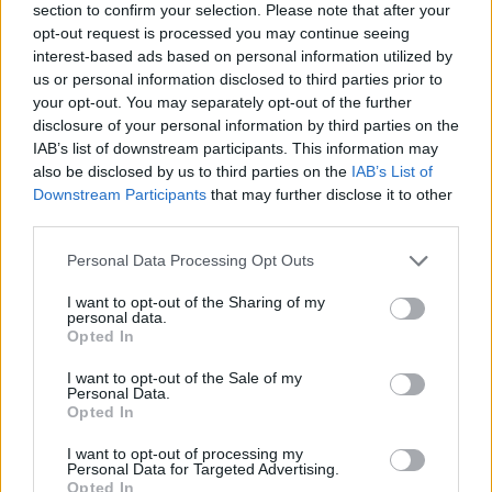
section to confirm your selection. Please note that after your
opt-out request is processed you may continue seeing
EZEKET IS AJÁNLJUK
interest-based ads based on personal information utilized by
us or personal information disclosed to third parties prior to
your opt-out. You may separately opt-out of the further
FORMA-1
disclosure of your personal information by third parties on the
Döbbenetes adatgyűjtéssel
IAB’s list of downstream participants. This information may
döntött a Ferrari Sainz és Ricciardo
also be disclosed by us to third parties on the
IAB’s List of
között
Downstream Participants
that may further disclose it to other
third parties.
Please note that this website/app uses one or more Google
Personal Data Processing Opt Outs
FORMA-1
A McLaren korábbi szerelője
services and may gather and store information including but
kitálalt Hamilton F1-es
not limited to your visit or usage behaviour. You may click to
I want to opt-out of the Sharing of my
debütálásáról
personal data.
grant or deny consent to Google and its third-party tags to
Opted In
use your data for below specified purposes in below Google
consent section.
I want to opt-out of the Sale of my
Personal Data.
FORMA-1
Opted In
Újra harcban a győzelemért – ez
hozza meg Lewis Hamilton
feltámadását
I want to opt-out of processing my
Personal Data for Targeted Advertising.
Opted In