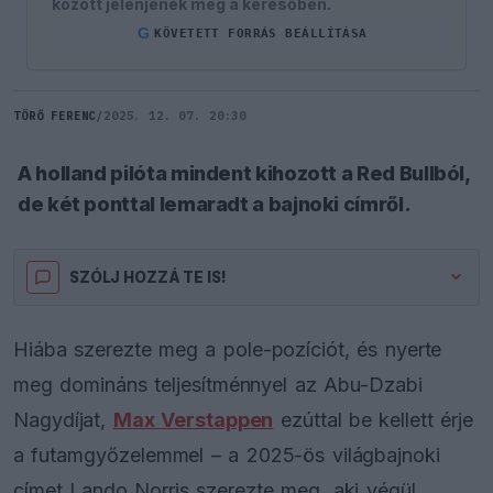
között jelenjenek meg a keresőben.
G
KÖVETETT FORRÁS BEÁLLÍTÁSA
TÖRŐ FERENC
/
2025. 12. 07. 20:30
A holland pilóta mindent kihozott a Red Bullból,
de két ponttal lemaradt a bajnoki címről.
SZÓLJ HOZZÁ TE IS!
Hiába szerezte meg a pole-pozíciót, és nyerte
meg domináns teljesítménnyel az Abu-Dzabi
Nagydíjat,
Max Verstappen
ezúttal be kellett érje
a futamgyőzelemmel – a 2025-ös világbajnoki
címet Lando Norris szerezte meg, aki végül