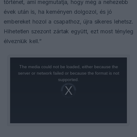
történet, ami megmutatja, hogy még a nehezebb
évek után is, ha keményen dolgozol, és jó
embereket hozol a csapathoz, újra sikeres lehetsz.
Hihetetlen szezont zártak együtt, ezt most tényleg
élvezniük kell.”
This
is
a
The media could not be loaded, either because the
modal
window.
server or network failed or because the format is not
supported.
Video
Player
is
loading.