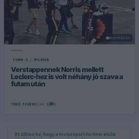
Northfoto
FORMA-1
/
MCLAREN
Verstappennek Norris mellett
Leclerc-hez is volt néhány jó szava a
futam után
0
TÖRŐ FERENC
244 N
Itt állítsd be, hogy a motorsport.hu hírei elsők