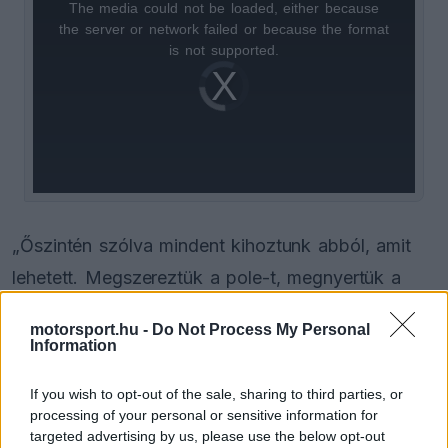
The media could not be loaded, either because
This
the server or network failed or because the format
is
is not supported.
Video
a
Player
is
loading.
modal
window.
„Őszintén szólva mindent kihoztunk abból, amit
lehetett. Megszereztük a pole-t, megnyertük a
versenyt, és erős volt a tempónk, szóval nem
motorsport.hu -
Do Not Process My Personal
érzem úgy, hogy bármit is máshogy kellett volna
Information
csinálnunk” – értékelt Verstappen, majd kitért arra
If you wish to opt-out of the sale, sharing to third parties, or
is, hogyan bonyolította a képletet Piastri eltérő
processing of your personal or sensitive information for
gumistratégiája.
targeted advertising by us, please use the below opt-out