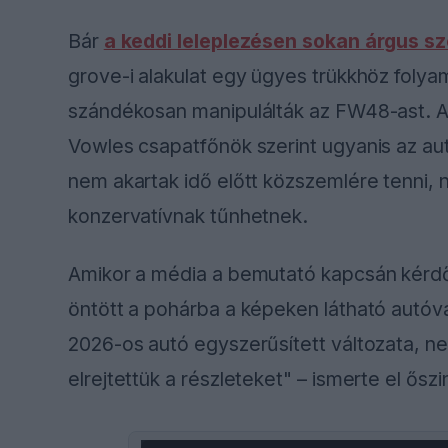
Bár
a keddi leleplezésen sokan árgus sz
grove-i alakulat egy ügyes trükkhöz foly
szándékosan manipulálták az FW48-ast. A 
Vowles csapatfőnök szerint ugyanis az au
nem akartak idő előtt közszemlére tenni,
konzervatívnak tűnhetnek.
Amikor a média a bemutató kapcsán kérdőr
öntött a pohárba a képeken látható autóva
2026-os autó egyszerűsített változata, n
elrejtettük a részleteket" – ismerte el ős