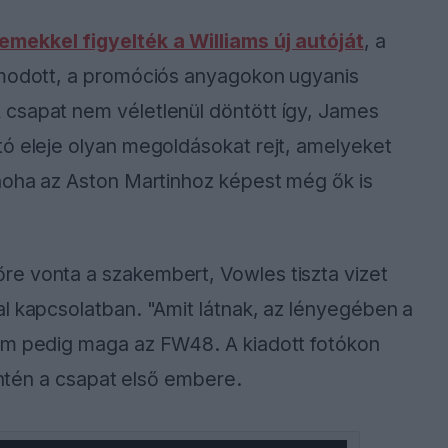
emekkel figyelték a Williams új autóját
, a
amodott, a promóciós anyagokon ugyanis
csapat nem véletlenül döntött így, James
tó eleje olyan megoldásokat rejt, amelyeket
 noha az Aston Martinhoz képest még ők is
e vonta a szakembert, Vowles tiszta vizet
l kapcsolatban. "Amit látnak, az lényegében a
em pedig maga az FW48. A kiadott fotókon
zintén a csapat első embere.