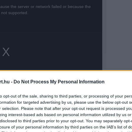
ause the server or network failed or because the
s not supported.
t.hu -
Do Not Process My Personal Information
to opt-out of the sale, sharing to third parties, or processing of your per
formation for targeted advertising by us, please use the below opt-out s
r selection. Please note that after your opt-out request is processed y
eing interest-based ads based on personal information utilized by us or
disclosed to third parties prior to your opt-out. You may separately opt-
lső felfüggesztést övezi. Bár a Williams
losure of your personal information by third parties on the IAB’s list of