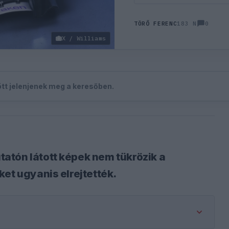
0
TÖRŐ FERENC
183 N
X / Williams
zött jelenjenek meg a keresőben.
atón látott képek nem tükrözik a
et ugyanis elrejtették.