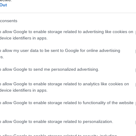
horrorisztikus
Out
consents
átni fogják majd az első lengőkarunk
o allow Google to enable storage related to advertising like cookies on
is merész! Ám ahová Adrian eljutott, az
evice identifiers in apps.
extrém. Nem szeretnék ennek az autónak a
o allow my user data to be sent to Google for online advertising
ta Vowles, utalva arra a hatalmas technikai
s.
ió működésre bírása jelent.
to allow Google to send me personalized advertising.
o allow Google to enable storage related to analytics like cookies on
at is zavarba hozta
evice identifiers in apps.
esztése első ránézésre talán nem tűnik
o allow Google to enable storage related to functionality of the website
tása egészen egyedi. Az elülső szár rendkívül
karosszériához, míg a hátsó bekötési pont
o allow Google to enable storage related to personalization.
ányába tolódott el. Ez tipikus Newey-féle
o allow Google to enable storage related to security, including