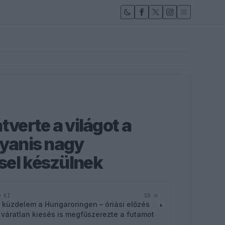
tverte a világot a
gyanis nagy
sel készülnek
10 n
D KI
 küzdelem a Hungaroringen – óriási előzés
 váratlan kiesés is megfűszerezte a futamot