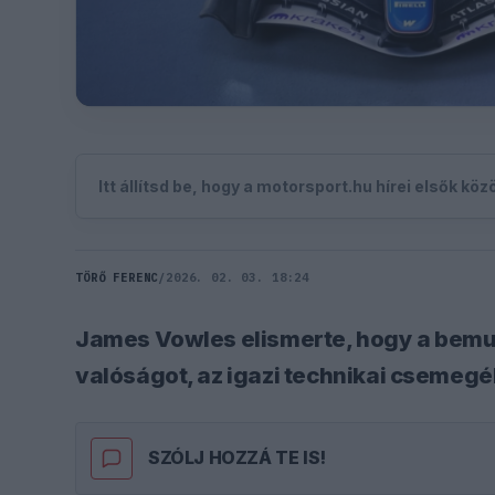
Itt állítsd be, hogy a motorsport.hu hírei elsők kö
TÖRŐ FERENC
/
2026. 02. 03. 18:24
James Vowles elismerte, hogy a bemut
valóságot, az igazi technikai csemegék
SZÓLJ HOZZÁ TE IS!