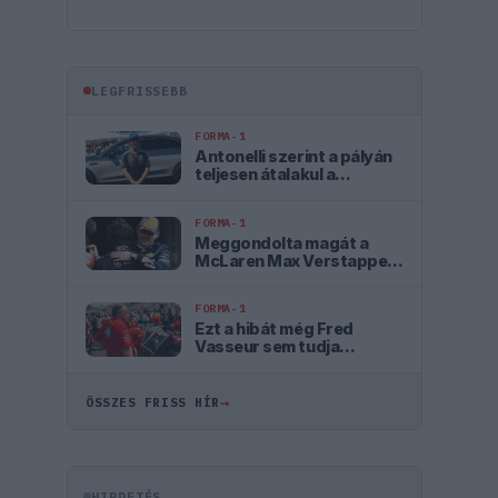
LEGFRISSEBB
FORMA-1
Antonelli szerint a pályán
teljesen átalakul a
személyisége
FORMA-1
Meggondolta magát a
McLaren Max Verstappen
átigazolásával
kapcsolatban
FORMA-1
Ezt a hibát még Fred
Vasseur sem tudja
letagadni a Ferrarinál
→
ÖSSZES FRISS HÍR
HIRDETÉS