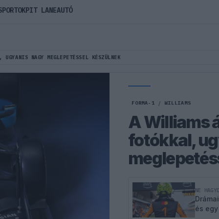
SPORTOK
PIT LANE
AUTÓ
, UGYANIS NAGY MEGLEPETÉSSEL KÉSZÜLNEK
FORMA-1
/
WILLIAMS
A Williams á
fotókkal, u
meglepetés
NE HAGY
Drámai
és egy