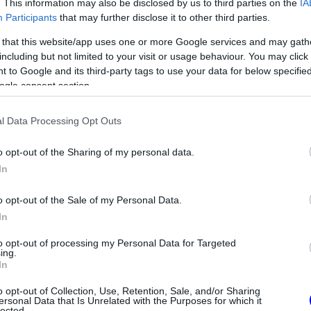
les szerint van valaki a rajtrácson, aki még
. This information may also be disclosed by us to third parties on the
IA
Participants
that may further disclose it to other third parties.
in AMR26-os modellje, amelyet már Adrian
 that this website/app uses one or more Google services and may gath
lsőséges geometriával operál, ami még a
including but not limited to your visit or usage behaviour. You may click 
 to Google and its third-party tags to use your data for below specifi
ogle consent section.
l Data Processing Opt Outs
o opt-out of the Sharing of my personal data.
In
o opt-out of the Sale of my Personal Data.
In
to opt-out of processing my Personal Data for Targeted
ing.
In
FORMA-1
o opt-out of Collection, Use, Retention, Sale, and/or Sharing
ek a balesetről:
Súlyos eurómilliókért hallgat a
ersonal Data that Is Unrelated with the Purposes for which it
terült el a fűben a
Red Bull legendás szakembere
lected.