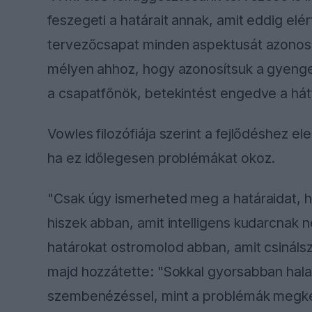
feszegeti a határait annak, amit eddig el
tervezőcsapat minden aspektusát azonos ü
mélyen ahhoz, hogy azonosítsuk a gyenge
a csapatfőnök, betekintést engedve a hát
Vowles filozófiája szerint a fejlődéshez e
ha ez időlegesen problémákat okoz.
"Csak úgy ismerheted meg a határaidat, h
hiszek abban, amit intelligens kudarcnak 
határokat ostromolod abban, amit csinálsz.
majd hozzátette: "Sokkal gyorsabban hala
szembenézéssel, mint a problémák megke