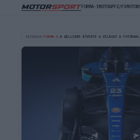
FORMA-1
MOTOGP
F2/F3
MOTOR
KEZDŐLAP
/
FORMA-1
/
A WILLIAMS ÁTVERTE A VILÁGOT A FOTÓKKAL