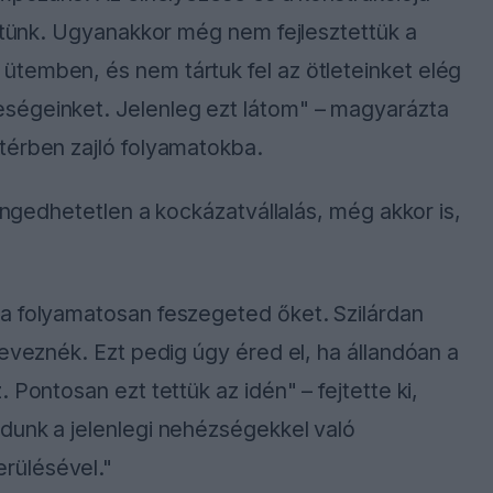
értünk. Ugyanakkor még nem fejlesztettük a
temben, és nem tártuk fel az ötleteinket elég
ségeinket. Jelenleg ezt látom" – magyarázta
térben zajló folyamatokba.
lengedhetetlen a kockázatvállalás, még akkor is,
a folyamatosan feszegeted őket. Szilárdan
neveznék. Ezt pedig úgy éred el, ha állandóan a
 Pontosan ezt tettük az idén" – fejtette ki,
dunk a jelenlegi nehézségekkel való
rülésével."