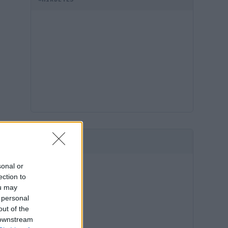
HIRDETÉS
sonal or
ection to
ou may
 personal
out of the
 downstream