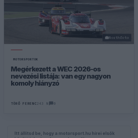
Northfoto
MOTORSPORTOK
Megérkezett a WEC 2026-os
nevezési listája: van egy nagyon
komoly hiányzó
0
TÖRŐ FERENC
243 N
Itt állítsd be, hogy a motorsport.hu hírei elsők