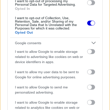
I want to opt-out of processing my
létszáma nem fog jelentősen csökkenni.
Personal Data for Targeted Advertising.
Opted In
EZEKET IS AJÁNLJUK
I want to opt-out of Collection, Use,
Retention, Sale, and/or Sharing of my
Personal Data that Is Unrelated with the
Purposes for which it was collected.
Opted Out
FORMA-1
A nap, amikor kihunytak a fények
Google consents
Mika Hakkinen előtt
I want to allow Google to enable storage
related to advertising like cookies on web or
device identifiers in apps.
FORMA-1
Schumacher különleges jogai miatt
nem maradhatott a korábbi
I want to allow my user data to be sent to
Ferrari-pilótapáros
Google for online advertising purposes.
I want to allow Google to send me
personalized advertising.
FORMA-1
Újabb amerikai helyszín csábítaná
I want to allow Google to enable storage
magához a Forma–1-et
related to analytics like cookies on web or