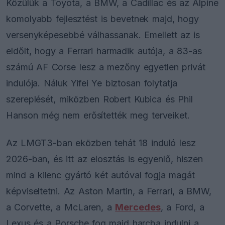
Közülük a Toyota, a BMW, a Cadillac és az Alpine
komolyabb fejlesztést is bevetnek majd, hogy
versenyképesebbé válhassanak. Emellett az is
eldőlt, hogy a Ferrari harmadik autója, a 83-as
számú AF Corse lesz a mezőny egyetlen privát
indulója. Náluk Yifei Ye biztosan folytatja
szereplését, miközben Robert Kubica és Phil
Hanson még nem erősítették meg terveiket.
Az LMGT3-ban eközben tehát 18 induló lesz
2026-ban, és itt az elosztás is egyenlő, hiszen
mind a kilenc gyártó két autóval fogja magát
képviseltetni. Az Aston Martin, a Ferrari, a BMW,
a Corvette, a McLaren, a
Mercedes
, a Ford, a
Lexus és a Porsche fog majd harcba indulni a