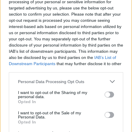
processing of your personal or sensitive information for
targeted advertising by us, please use the below opt-out
section to confirm your selection. Please note that after your
The media could not be loaded, either because
This
opt-out request is processed you may continue seeing
the server or network failed or because the format
interest-based ads based on personal information utilized by
is
is not supported.
us or personal information disclosed to third parties prior to
Video
a
your opt-out. You may separately opt-out of the further
Player
is
disclosure of your personal information by third parties on the
loading.
modal
IAB’s list of downstream participants. This information may
also be disclosed by us to third parties on the
IAB’s List of
window.
Downstream Participants
that may further disclose it to other
third parties.
Please note that this website/app uses one or more Google
Personal Data Processing Opt Outs
services and may gather and store information including but
Mindez azt jelenti, hogy az idei 18 induló helyett
not limited to your visit or usage behaviour. You may click to
I want to opt-out of the Sharing of my
personal data.
jövőre 17 autót fogunk látni, hiszen a rajongók
grant or deny consent to Google and its third-party tags to
Opted In
use your data for below specified purposes in below Google
örömére megérkezik a Hyundai luxusmárkája, a
consent section.
I want to opt-out of the Sale of my
Genesis, akik két LMDh-autóval fogják
Personal Data.
Opted In
megkezdeni szereplésüket, így pedig a mezőny