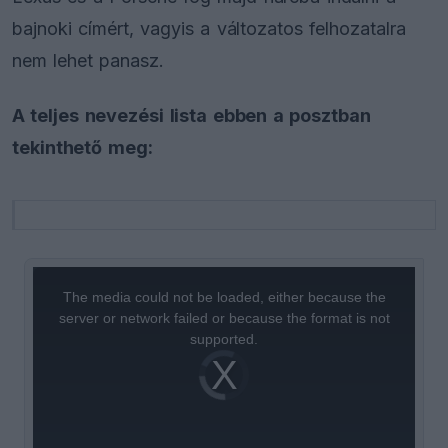
bajnoki címért, vagyis a változatos felhozatalra
nem lehet panasz.
A teljes nevezési lista ebben a posztban
tekinthető meg:
This
is
a
The media could not be loaded, either because the
modal
window.
server or network failed or because the format is not
supported.
Video
Player
is
loading.