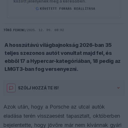
között jelenjenek meg a keresőben.
G
KÖVETETT FORRÁS BEÁLLÍTÁSA
TÖRŐ FERENC
/
2025. 12. 09. 08:02
A hosszútávú világbajnokság 2026-ban 35
teljes szezonos autót vonultat majd fel, és
ebből 17 a Hypercar-kategóriában, 18 pedig az
LMGT3-ban fog versenyezni.
SZÓLJ HOZZÁ TE IS!
Azok után, hogy a Porsche az utcai autók
eladása terén visszaesést tapasztalt, októberben
bejelentette, hogy jövőre már nem kívánnak gyári